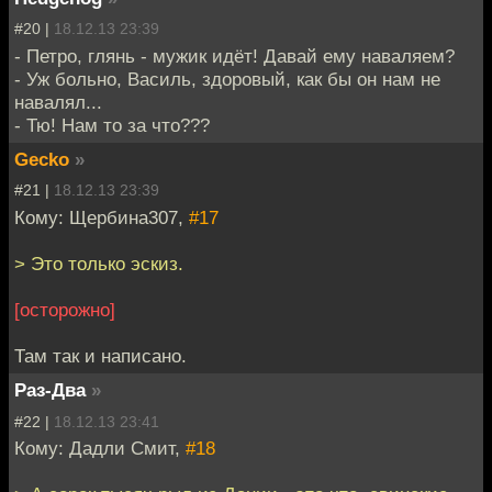
#20 |
18.12.13 23:39
- Петро, глянь - мужик идёт! Давай ему наваляем?
- Уж больно, Василь, здоровый, как бы он нам не
навалял...
- Тю! Нам то за что???
Gecko
»
#21 |
18.12.13 23:39
Кому: Щербина307,
#17
> Это только эскиз.
[осторожно]
Там так и написано.
Раз-Два
»
#22 |
18.12.13 23:41
Кому: Дадли Смит,
#18