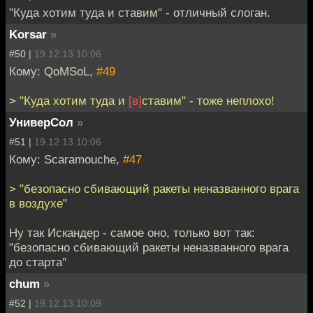
"Куда хотим туда и ставим" - отличный слоган.
Korsar
»
#50 |
19.12.13 10:06
Кому: QoMSoL,
#49
> "Куда хотим туда и
[в]
ставим" - тоже неплохо!
УниверСол
»
#51 |
19.12.13 10:06
Кому: Scaramouche,
#47
> "безопасно сбивающий ракеты неназванного врага
в воздухе"
Ну так Искандер - самое оно, только вот так:
"безопасно сбивающий ракеты неназванного врага
до старта"
chum
»
#52 |
19.12.13 10:09