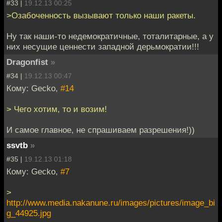
#33 |
19.12.13 00:25
>Озабоченность вызывают только наши ракеты.
Ну так наши-то недемократичные, тоталитарные, а у
них несущие ценнести западной дерьмократии!!!
Dragonfist
»
#34 |
19.12.13 00:47
Кому: Gecko,
#14
> Чего хотим, то и возим!
И самое главное, не спрашиваем разрешения!))
ssvtb
»
#35 |
19.12.13 01:18
Кому: Gecko,
#7
>
http://www.media.nakanune.ru/images/pictures/image_bi
g_44925.jpg