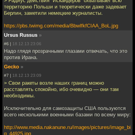
> Радиус действия "Искандеров" охватывает всю
территорию Польши и теоретически даже задевает
Берлин, заметили немецкие журналисты.
https://pbs.twimg.com/media/BbwlfkfCIAA_BoL.jpg
Ursus Russus
»
#6 |
18.12.13 23:06
Надо глядя прозрачными глазами отвечать, что это
против Ирана.
Gecko
»
#7 |
18.12.13 23:09
> Свои ракеты возле наших границ можно
расставлять спокойно, ибо очевидно — они там
необходимы.
Исключительно для самозащиты США пользуются
всего несколькими военными базами по всему миру:
http://www.media.nakanune.ru/images/pictures/image_bi
g_44925.jpg