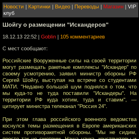
Новости
|
Картинки
|
Видео
|
Переводы
|
Магазин
|
VIP
клуб
Шойгу о размещении "Искандеров"
18.12.13 22:52
|
Goblin
|
105 комментариев
С мест сообщают:
Российские Вооруженные силы на своей территории
могут размещать ракетные комплексы "Искандер" по
своему усмотрению, заявил министр обороны РФ
Сергей Шойгу, выступая на встрече со студентами
МАТИ. "Недавно большой шум поднялся о том, что
мы куда-то не туда поставили "Искандеры". На
территории РФ куда хотим, туда и ставим", —
цитирует министра телеканал "Россия 24".
При этом глава российского военного ведомства
коснулся темы размещения в Европе американских
систем противоракетной обороны. "Мы не сидим,
просто так не смотрим. Наша наука, конструкторы и