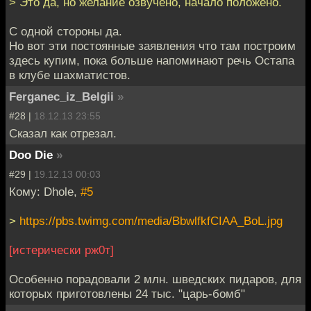
> Это да, но желание озвучено, начало положено.
С одной стороны да.
Но вот эти постоянные заявления что там построим
здесь купим, пока больше напоминают речь Остапа
в клубе шахматистов.
Ferganec_iz_Belgii
»
#28 |
18.12.13 23:55
Сказал как отрезал.
Doo Die
»
#29 |
19.12.13 00:03
Кому: Dhole,
#5
>
https://pbs.twimg.com/media/BbwlfkfCIAA_BoL.jpg
[истерически рж0т]
Особенно порадовали 2 млн. шведских пидаров, для
которых приготовлены 24 тыс. "царь-бомб"