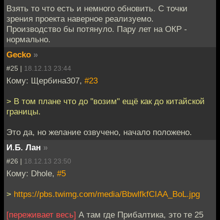
Взять то что есть и немного обновить. С точки
зрения проекта наверное реализуемо.
Производство бы потянуло. Пару лет на ОКР -
нормально.
Gecko
»
#25 |
18.12.13 23:44
Кому: Щербина307,
#23
> В том плане что до "возим" ещё как до китайской
границы.
Это да, но желание озвучено, начало положено.
И.Б. Лан
»
#26 |
18.12.13 23:50
Кому: Dhole,
#5
>
https://pbs.twimg.com/media/BbwlfkfCIAA_BoL.jpg
[переживает весь]
А там где Прибалтика, это те 25