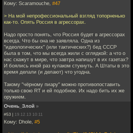
Кому: Scaramouche,
#47
> На мой непрофессиональный взгляд топорненько
как-то. Опять Россия в агрессорах.
Надо просто понять, что Россия будет в агрессорах
всегда. Что бы она не заявляла. Одна из
"идеологических" (или тактических?) бед СССР
была в том, что мы всегда жили с оглядкой: а что о
нас скажут в мире, что завтра напишут в их газетах?
И боялись иной раз кулаком стукнуть. А Штаты в это
время делали (и делают) что угодна.
Такому "чёрному пиару" можно противопоставить
только свою RT и ей подобное. Их надо бить их же
оружием.
Очень_Злой
»
#53 |
19.12.13 10:11
Кому: Dhole,
#5