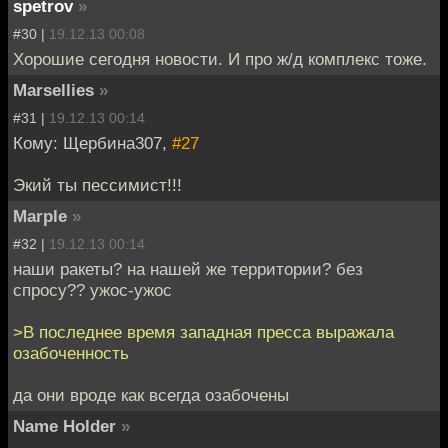
spetrov
»
#30 |
19.12.13 00:08
Хорошие сегодня новости. И про ж/д комплекс тоже.
Marsellies
»
#31 |
19.12.13 00:14
Кому: Щербина307,
#27
Экий ты пессимист!!!
Marple
»
#32 |
19.12.13 00:14
наши ракеты? на нашей же территории? без
спросу?? ужос-ужос
>В последнее время западная пресса выражала
озабоченность
да они вроде как всегда озабочены
Name Holder
»