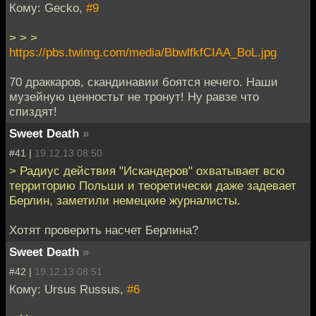
Кому: Gecko,
#9
> > >
https://pbs.twimg.com/media/BbwlfkfCIAA_BoL.jpg
70 драккаров, скандинавии боятся нечего. Наши
музейную ценностьт не тронут! Ну равзе что
спиздят!
Sweet Death
»
#41 |
19.12.13 08:50
> Радиус действия "Искандеров" охватывает всю
территорию Польши и теоретически даже задевает
Берлин, заметили немецкие журналисты.
Хотят проверить насчет Берлина?
Sweet Death
»
#42 |
19.12.13 08:51
Кому: Ursus Russus,
#6