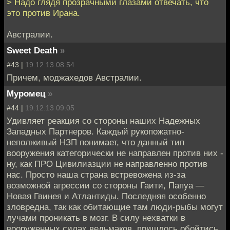
> Надо глядя прозрачными глазами отвечать, что
это против Ирана.
Австралии.
Sweet Death
»
#43 |
19.12.13 08:54
Причем, моджахедов Австралии.
Муромец
»
#44 |
19.12.13 09:05
Удивляет реакция со стороны наших Надежных
Западных Партнеров. Каждый рукопожатно-
неполживый НЗП понимает, что данный тип
вооружения категорически не направлен против них -
ну, как ПРО Цивилиазции не направленно против
нас. Просто наша страна встревожена из-за
возможной агрессии со стороны Гаити, Папуа —
Новая Гвинея и Атлантиды. Последняя особенно
зловредна, так как обитающие там люди-рыбы могут
лучами проникать в мозг. В силу нехватки в
вооруженных силах ведьмаков, пришлось обойтись