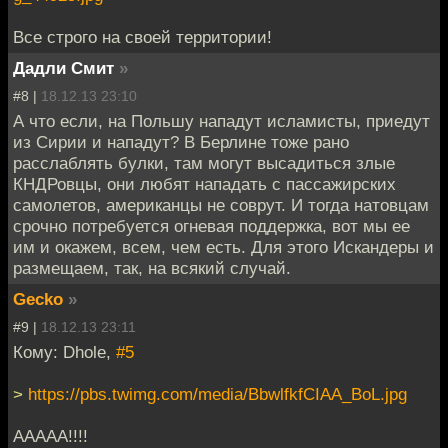
Все строго на своей территории!
Дадли Смит
»
#8 |
18.12.13 23:10
А что если, на Польшу нападут исламисты, приедут
из Сирии и нападут? В Берлине тоже рано
расслаблять булки, там могут высадиться злые
КНДРовцы, они любят нападать с пассажирских
самолетов, американцы не соврут. И тогда натовцам
срочно потребуется огневая поддержка, вот мы ее
им и окажем, всем, чем есть. Для этого Искандеры и
размещаем, так, на всякий случай.
Gecko
»
#9 |
18.12.13 23:11
Кому: Dhole,
#5
>
https://pbs.twimg.com/media/BbwlfkfCIAA_BoL.jpg
ААААА!!!!