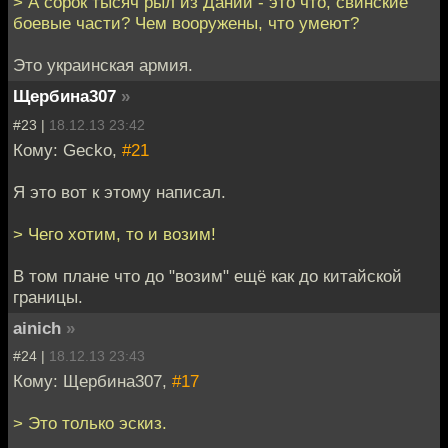
> А сорок тысяч рыл из Дании - это что, свинские
боевые части? Чем вооружены, что умеют?
Это украинская армия.
Щербина307
»
#23 |
18.12.13 23:42
Кому: Gecko,
#21
Я это вот к этому написал.
> Чего хотим, то и возим!
В том плане что до "возим" ещё как до китайской
границы.
ainich
»
#24 |
18.12.13 23:43
Кому: Щербина307,
#17
> Это только эскиз.