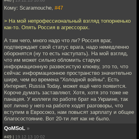
#48 |
19.12.13 10:00
Кому: Scaramouche,
#47
> На мой непрофессиональный взгляд топорненько
как-то. Опять Россия в агрессорах.
А там чего, много надо что ли? Россия враг,
подтверждает свой статус врага, надо немедленно
оборонятся (ну то есть наступать). На мой взгляд,
что им может сильно обломить старую
информационную развесистую клюкву, это то, что
сейчас информационное пространство значительно
шире, чем во времена "Холодной войны". Есть
Интернет, Russia Today, может ещё чего появится.
Короче думать заставляют. Хотя, хотя это тоже не
панацея. У коллеги по работе брат на Украине, так
вот лично у него на работе ходят разговоры, что
вступим в Евросоюз, нам повысят зарплату и общее
благосостояние. Вот 20-ти лет как не было.
QoMSoL
»
#49 |
19.12.13 10:02