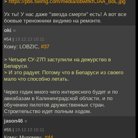
>
https://pbs.twimg.com/media/BbwlfkfCIAA_BoL.jpg
Ух ты! У нас даже "звезда смерти" есть! А вот все
боевые треножники видимо на ремонте.
oki
»
#54 |
19.12.13 10:11
Кому: LOBZIC,
#37
> Четыре СУ-27П заступили на дежурство в
Беларуси.
> И это радует. Потому что в Беларуси из своего
мало что способно летать.
Через годик много чего интересного будет и по
авиабазам в Калининградской области, и по
обучению пилотов дружественных стран.
Строительство идет полным ходом.
jason46
»
#55 |
19.12.13 10:11
Кому: Муромец,
#44