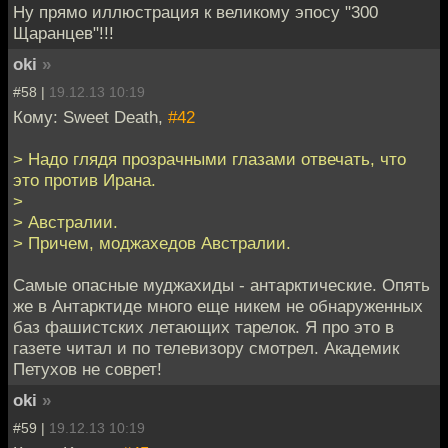
Ну прямо иллюстрация к великому эпосу "300
Щаранцев"!!!
oki
»
#58 |
19.12.13 10:19
Кому: Sweet Death,
#42
> Надо глядя прозрачными глазами отвечать, что
это против Ирана.
>
> Австралии.
> Причем, моджахедов Австралии.
Самые опасные муджахиды - антарктические. Опять
же в Антарктиде много еще никем не обнаруженных
баз фашистских летающих тарелок. Я про это в
газете читал и по телевизору смотрел. Академик
Петухов не соврет!
oki
»
#59 |
19.12.13 10:19