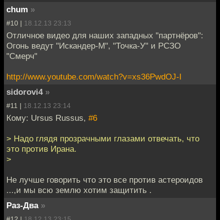
chum
»
#10 |
18.12.13 23:13
Отличное видео для наших западных "партнёров":
Огонь ведут "Искандер-М", "Точка-У" и РСЗО
"Смерч"
http://www.youtube.com/watch?v=xs36PwdOJ-I
sidorovi4
»
#11 |
18.12.13 23:14
Кому: Ursus Russus,
#6
> Надо глядя прозрачными глазами отвечать, что
это против Ирана.
>
Не лучше говорить что это все против астероидов
...,и мы всю землю хотим защитить .
Раз-Два
»
#12 |
18.12.13 23:15