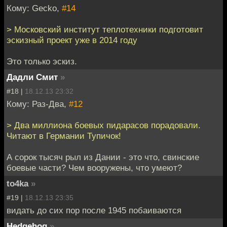
Кому: Gecko,
#14
> Московский институт теплотехники подготовит
эскизный проект уже в 2014 году
Это только эскиз.
Дадли Смит
»
#18 |
18.12.13 23:32
Кому: Раз-Два,
#12
> Два миллиона боевых пидарасов порадовали.
Читают в Германии Тупичок!
А сорок тысяч рыл из Дании - это что, свинские
боевые части? Чем вооружены, что умеют?
to4ka
»
#19 |
18.12.13 23:35
видать до сих пор после 1945 побаиваются
Hedgehog
»