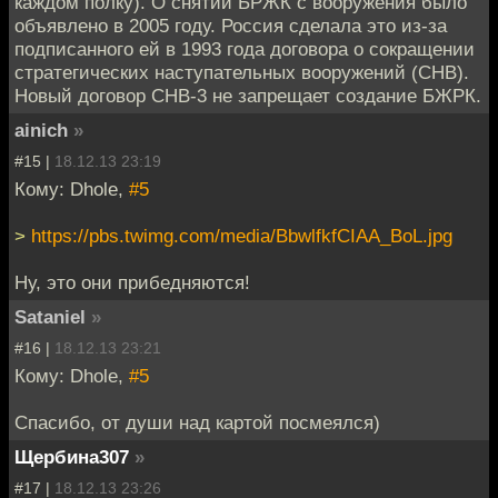
каждом полку). О снятии БРЖК с вооружения было
объявлено в 2005 году. Россия сделала это из-за
подписанного ей в 1993 года договора о сокращении
стратегических наступательных вооружений (СНВ).
Новый договор СНВ-3 не запрещает создание БЖРК.
ainich
»
#15 |
18.12.13 23:19
Кому: Dhole,
#5
>
https://pbs.twimg.com/media/BbwlfkfCIAA_BoL.jpg
Ну, это они прибедняются!
Sataniel
»
#16 |
18.12.13 23:21
Кому: Dhole,
#5
Спасибо, от души над картой посмеялся)
Щербина307
»
#17 |
18.12.13 23:26