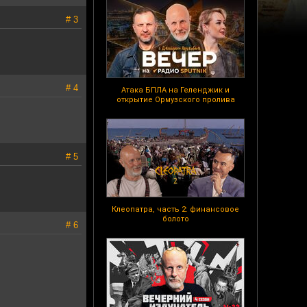
# 3
# 4
Атака БПЛА на Геленджик и
открытие Ормузского пролива
# 5
Клеопатра, часть 2: финансовое
болото
# 6