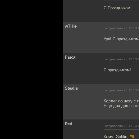
С Праздником!
wTiHe
отправлено 20.12.13 
Ура! С праздником
Рыся
отправлено 20.12.13 
С праздником!
Stealls
отправлено 20.12.13 
Коллег по цеху с 
Еще два дня пыток
Red
отправлено 20.12.13 
Кому: Goblin,
#6