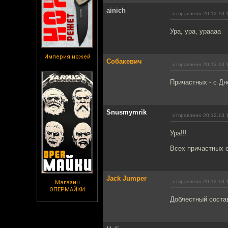
ainich
отправлено 20.12.13 
Ура, ура, ураааа
Империя ножей
Собакевич
отправлено 20.12.13 
Причастных - с Дн
Snusmymrik
отправлено 20.12.13 
Ура!!!
Всех причастных 
Jack Jumper
отправлено 20.12.13 
Магазин
ОПЕРМАЙКИ
Доблестный состав