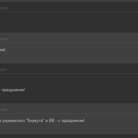
12:13
12:14
ем!
12:17
с праздником!
12:25
 украинского "Беркута" и ВВ - с праздником!