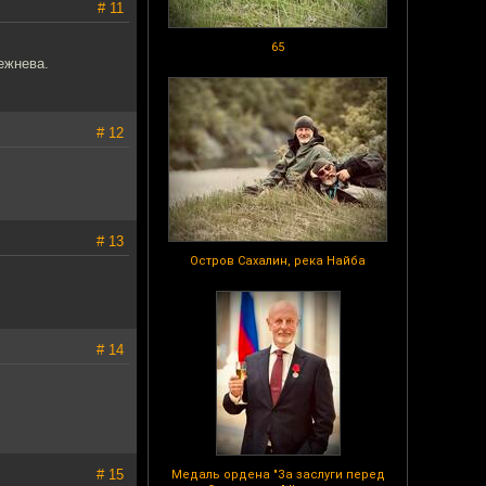
# 11
65
ежнева.
# 12
# 13
Остров Сахалин, река Найба
# 14
# 15
Медаль ордена "За заслуги перед