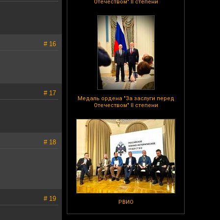
Отечеством" II степени
# 16
# 17
Медаль ордена "За заслуги перед
Отечеством" II степени
# 18
# 19
РВИО