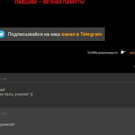
ПАВШИМ — ВЕЧНАЯ ПАМЯТЬ!
Подписывайся на наш
канал в Telegram
Goblin рекомендует
соз
12:06
ом!
н быть усилен! ))
12:07
здником!