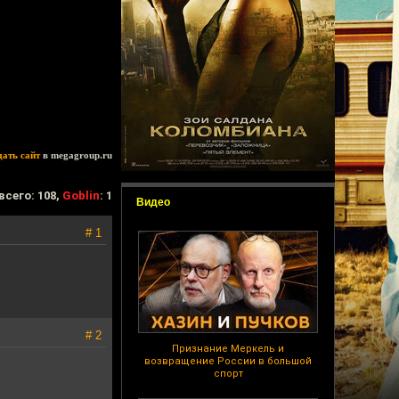
дать сайт
в megagroup.ru
всего: 108,
Goblin
: 1
Видео
# 1
# 2
Признание Меркель и
возвращение России в большой
спорт