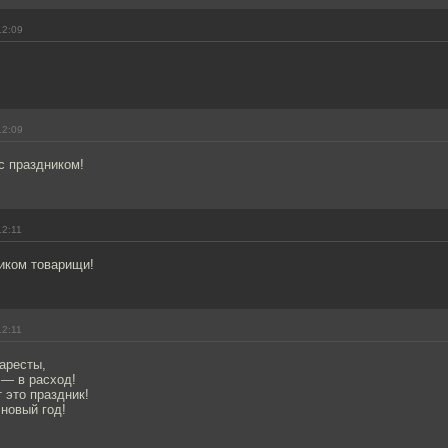
12:09
12:09
с праздником!
12:11
ником товарищи!
12:11
аресты,
 — в расход!
т это праздник!
 новый год!