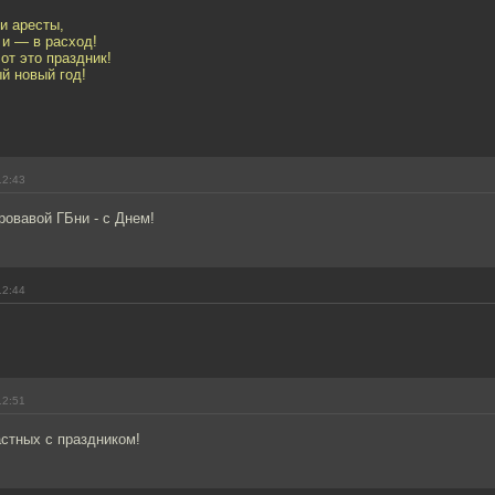
и аресты,
 и — в расход!
от это праздник!
ый новый год!
12:43
овавой ГБни - с Днем!
12:44
12:51
стных с праздником!