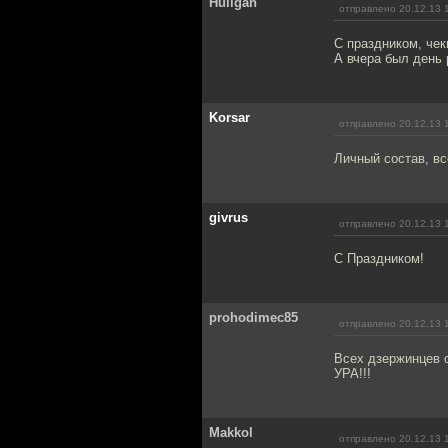
Huligan
отправлено 20.12.13 
С праздником, чек
А вчера был день
Korsar
отправлено 20.12.13 
Личный состав, вс
givrus
отправлено 20.12.13 
С Праздником!
prohodimec85
отправлено 20.12.13 
Всех дзержинцев 
УРА!!!
Makkol
отправлено 20.12.13 