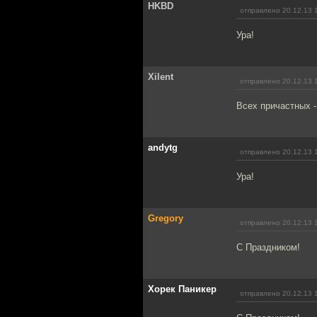
HKBD
отправлено 20.12.13 
Ура!
Xilent
отправлено 20.12.13 
Всех причастных -
andytg
отправлено 20.12.13 
Ура!
Gregory
отправлено 20.12.13 
С Праздником!
Хорек Паникер
отправлено 20.12.13 