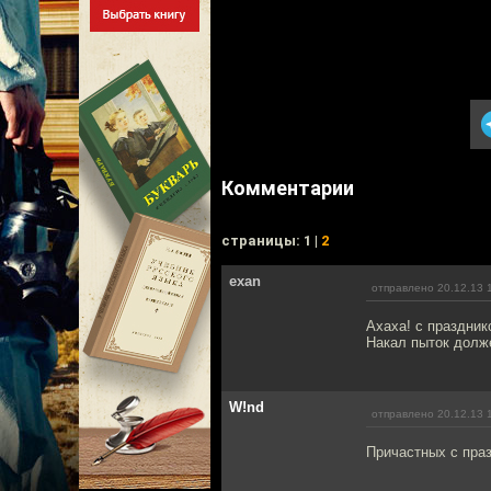
Комментарии
cтраницы: 1 |
2
exan
отправлено 20.12.13 
Ахаха! с праздник
Накал пыток долже
W!nd
отправлено 20.12.13 
Причастных с пра