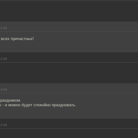
12:40
 всех причастных!
12:40
12:40
праздником.
 - и можно будет спокойно праздновать.
12:40