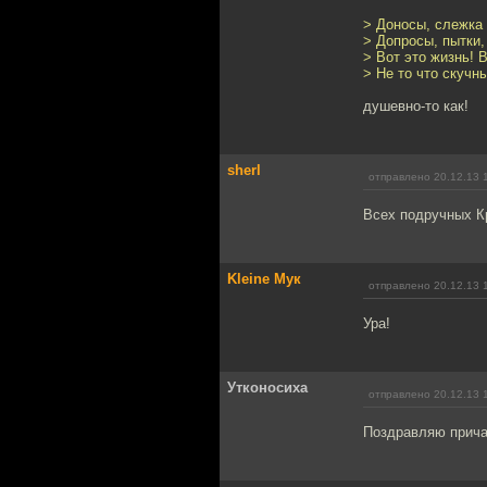
> Доносы, слежка 
> Допросы, пытки,
> Вот это жизнь! В
> Не то что скучн
душевно-то как!
sherl
отправлено 20.12.13 
Всех подручных Кр
Kleine Мук
отправлено 20.12.13 
Ура!
Утконосиха
отправлено 20.12.13 
Поздравляю прича