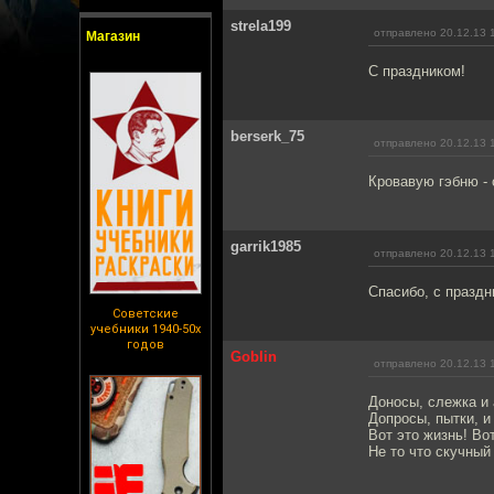
strela199
отправлено 20.12.13 
Магазин
С праздником!
berserk_75
отправлено 20.12.13 
Кровавую гэбню - 
garrik1985
отправлено 20.12.13 
Спасибо, с празд
Советские
учебники 1940-50х
годов
Goblin
отправлено 20.12.13 
Доносы, слежка и 
Допросы, пытки, и
Вот это жизнь! Во
Не то что скучный