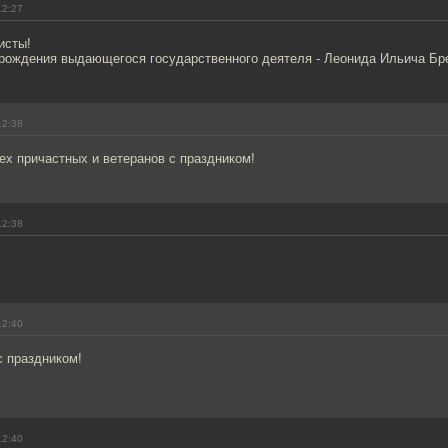
12:27
исты!
 рождения выдающегося государственного деятеля - Леонида Ильича Бр
12:38
ех причастных и ветеранов с праздником!
12:38
12:40
с праздником!
12:40