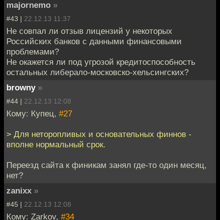
majornemo
»
#43 |
22.12.13 11:37
Не совпал ли отзыв лицензий у некоторых
Российских банков с данными финансовыми
проблемами?
Не окажется ли под угрозой кредитоспособность
остальных либерало-московско-хельсингских?
browny
»
#44 |
22.12.13 12:08
Кому: Купец,
#27
> Для неторопливых и основательных финнов -
вполне нормальный срок.
Переезд сайта к финикам занял где-то один месяц,
нет?
zanixx
»
#45 |
22.12.13 12:08
Кому: Zarkov,
#34