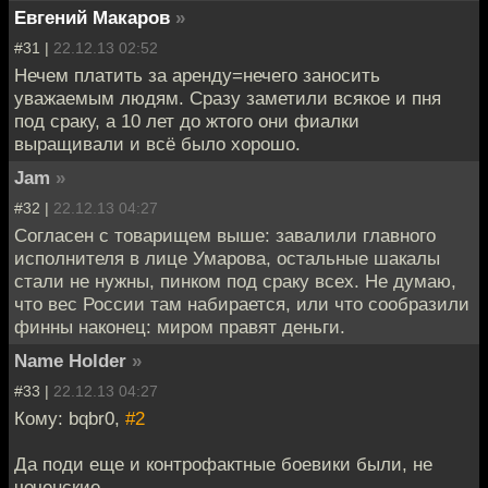
Евгений Макаров
»
#31 |
22.12.13 02:52
Нечем платить за аренду=нечего заносить
уважаемым людям. Сразу заметили всякое и пня
под сраку, а 10 лет до жтого они фиалки
выращивали и всё было хорошо.
Jam
»
#32 |
22.12.13 04:27
Согласен с товарищем выше: завалили главного
исполнителя в лице Умарова, остальные шакалы
стали не нужны, пинком под сраку всех. Не думаю,
что вес России там набирается, или что сообразили
финны наконец: миром правят деньги.
Name Holder
»
#33 |
22.12.13 04:27
Кому: bqbr0,
#2
Да поди еще и контрофактные боевики были, не
чеченские.