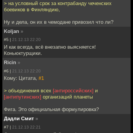
> на условный срок за контрабанду чеченских
боевиков в Финляндию,
Ну и дела, он их в чемодане привозил что ли?
Koljan
»
#5 |
21.12.13 22:20
И как всегда, всё внезапно выясняется!
Коньюктурщики.
Ricin
»
#6 |
21.12.13 22:20
Кому: Цитата,
#1
> объединения всех
[антироссийских]
и
[антипутинских]
организаций планеты
Фига. Это официальная формулировка?
Дадли Смит
»
#7 |
21.12.13 22:21