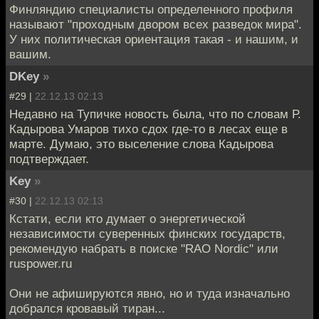
Финляндию специалисты определенного профиля
называют "проходным двором всех разведок мира".
У них политическая ориентация такая - и нашим, и
вашим.
DKey
»
#29 |
22.12.13 02:13
Недавно на Тупичке новость была, что по словам Р.
Кадырова Умаров тихо сдох где-то в лесах еще в
марте. Думаю, это выселение слова Кадырова
подтверждает.
Key
»
#30 |
22.12.13 02:13
Кстати, если кто думает о энергетической
независимости суверенных финских государств,
рекомендую набрать в поиске "RAO Nordic" или
ruspower.ru
Они не афишируются явно, но и туда изначально
добрался кровавый тиран...