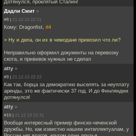
Дотянулся, проклятый Сталин!
Дадли Смит
»
#8 |
21.12.13 22:21
Кому: Dragonfist,
#4
> Ну и дела, он их в чемодане привозил что ли?
Неправильно оформил документы на перевозку
скота, и прививок нужных не сделал
atty
»
#9 |
21.12.13 22:22
Как так, борца за демократию выселять за неуплату
аренды, это же фактически 37 год. И до Финляндии
дотянулся!
atty
»
#10 |
21.12.13 22:31
Вообще интересный пример финско-чеченской
дружбы. Но, как известно нашим интеллектуалам, у
России нет врагов, кругом одни друзья.