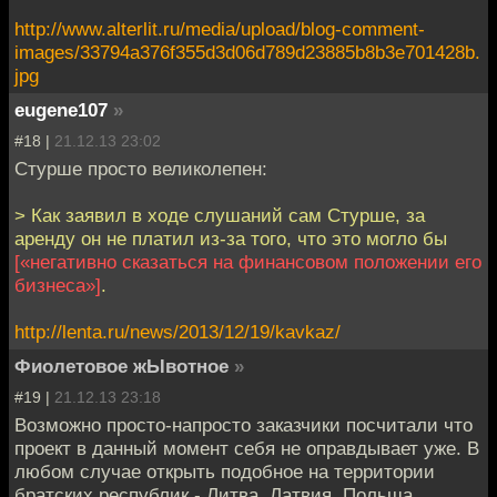
http://www.alterlit.ru/media/upload/blog-comment-
images/33794a376f355d3d06d789d23885b8b3e701428b.
jpg
eugene107
»
#18 |
21.12.13 23:02
Стурше просто великолепен:
> Как заявил в ходе слушаний сам Стурше, за
аренду он не платил из-за того, что это могло бы
[«негативно сказаться на финансовом положении его
бизнеса»]
.
http://lenta.ru/news/2013/12/19/kavkaz/
Фиолетовое жЫвотное
»
#19 |
21.12.13 23:18
Возможно просто-напросто заказчики посчитали что
проект в данный момент себя не оправдывает уже. В
любом случае открыть подобное на территории
братских республик - Литва, Латвия, Польша