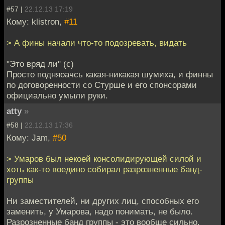
#57 |
22.12.13 17:19
Кому: klistron,
#11
> А фины начали что-то подозревать, видать
"Это вряд ли" (с)
Просто подняоачсь какая-никакая шумиха, и финны
по договоренности со Стурше и его спонсорами
официально умыли руки.
atty
»
#58 |
22.12.13 17:36
Кому: Jam,
#50
> Умаров был некоей консолидирующей силой и
хоть как-то воедино собирал разрозненные банд-
группы
Ни заместителей, ни других лиц, способных его
заменить, у Умарова, надо понимать, не было.
Разрозненные банд группы - это вообще сильно.