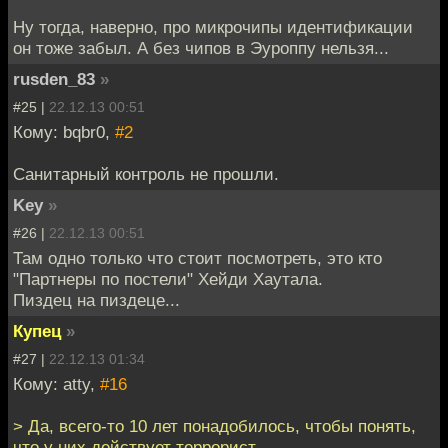
Ну тогда, наверно, про микрочипы идентификации
он тоже забыл. А без чипов в Эуроппу нельзя...
rusden_83
»
#25 |
22.12.13 00:51
Кому: bqbr0,
#2
Санитарный контроль не прошли.
Key
»
#26 |
22.12.13 00:51
Там одно только что стоит посмотреть, это кто
"Партнеры по постели" Хейди Хаутала.
Пиздец на пиздеце...
Купец
»
#27 |
22.12.13 01:34
Кому: atty,
#16
> Да, всего-то 10 лет понадобилось, чтобы понять,
что у них действует террорист.