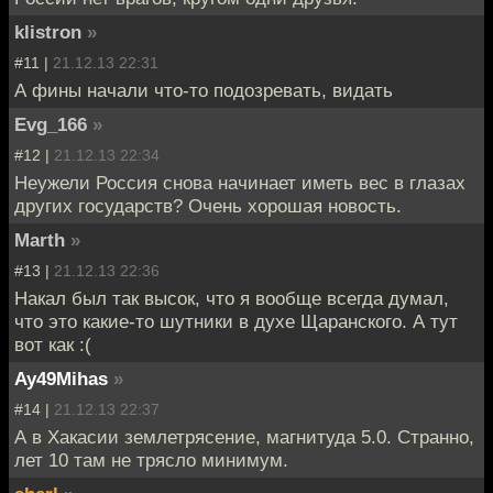
klistron
»
#11 |
21.12.13 22:31
А фины начали что-то подозревать, видать
Evg_166
»
#12 |
21.12.13 22:34
Неужели Россия снова начинает иметь вес в глазах
других государств? Очень хорошая новость.
Marth
»
#13 |
21.12.13 22:36
Накал был так высок, что я вообще всегда думал,
что это какие-то шутники в духе Щаранского. А тут
вот как :(
Ay49Mihas
»
#14 |
21.12.13 22:37
А в Хакасии землетрясение, магнитуда 5.0. Странно,
лет 10 там не трясло минимум.