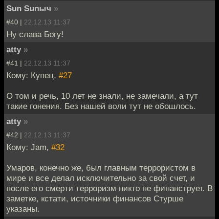
Sun Sunыч
»
#40 |
22.12.13 11:37
Ну слава Богу!
atty
»
#41 |
22.12.13 11:37
Кому: Купец,
#27
О том и речь, 10 лет не знали, не замечали, а тут
такие гонения. Без нашей воли тут не обошлось.
atty
»
#42 |
22.12.13 11:37
Кому: Jam,
#32
Умаров, конечно же, был главным террористом в
мире и все делал исключительно за свой счет, и
после его смерти терроризм никто не финанструет. В
заметке, кстати, источники финансов Стурше
указаны.