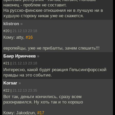
наконец - проблем не составит.
На русско-финские отношения ни в лучшую ни в
худшую сторону никак уже не скажется.
klistron
»
#20 |
21.12.13 23:18
Кому: atty,
#16
европейцы, уже не прибалты, зачем спешить!!!
Баир Иринчеев
»
#21 |
21.12.13 23:18
Интересно, какой будет реакция Гельсингфорсской
правды на это событие.
Korsar
»
#22 |
21.12.13 23:35
Вот так, деньги кончились, сразу всем
разонравился. Ну хоть так и то хорошо
Кому: Jakodzun,
#17