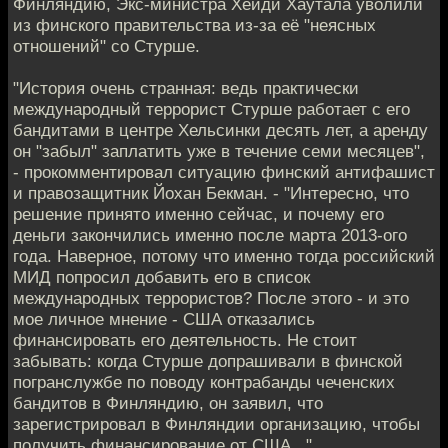
Финляндию, Экс-министра Хейди Хаутала уволили
из финского правительства из-за её "неясных
отношений" со Стурше.
"История очень странная: ведь практически
международный террорист Стурше работает с его
бандитами в центре Хельсинки десять лет, а аренду
он "забыл" заплатить уже в течение семи месяцев",
- прокомментировал ситуацию финский антифашист
и правозащитник Йохан Бекман. - "Интересно, что
решение принято именно сейчас, и почему его
деньги закончились именно после марта 2013-ого
года. Наверное, потому что именно тогда российский
МИД попросил добавить его в список
международных террористов? После этого - и это
мое личное мнение - США отказались
финансировать его деятельность. Не стоит
забывать: когда Стурше допрашивали в финской
погранслужбе по поводу контрабанды чеченских
бандитов в Финляндию, он заявил, что
зарегистрировал в Финляндии организацию, чтобы
получить финансирование от США...".