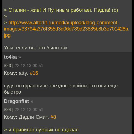
> Сталин - жив! И Путиным работает. Падла! (с)
>
>
http://www.alterlit.ru/media/upload/blog-comment-
images/33794a376f355d3d06d789d23885b8b3e701428b.
jpg
Увы, если бы это было так
to4ka
»
#23 |
22.12.13 00:51
Кому: atty,
#16
судя по франшизе звёздные войны это они ещё
быстро
Dragonfist
»
#24 |
22.12.13 00:51
Кому: Дадли Смит,
#8
> и прививок нужных не сделал