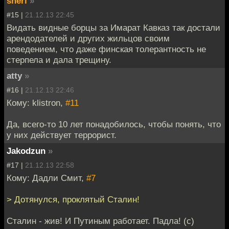
sherl
»
#15 |
21.12.13 22:45
Видать видные борцы за Имарат Кавказ так достали
арендодателей и других жильцов своим
поведением, что даже финская толерантность не
стерпела и дала трещину.
atty
»
#16 |
21.12.13 22:46
Кому: klistron,
#11
Да, всего-то 10 лет понадобилось, чтобы понять, что
у них действует террорист.
Jakodzun
»
#17 |
21.12.13 22:58
Кому: Дадли Смит,
#7
> Дотянулся, проклятый Сталин!
Сталин - жив! И Путиным работает. Падла! (с)