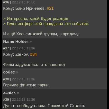
#36 |
22.12.13 10:58
Кому: Баир Иринчеев,
#21
> Интересно, какой будет реакция
> Гельсингфорсской правды на это событие.
И ещё Хельсинкской группы, в придачу.
Name Holder
»
#37 |
22.12.13 11:36
Кому: Zarkov,
#34
Фины задумались- это надолго)
собес
»
#38 |
22.12.13 11:36
Горячие финские парни.
zanixx
»
#39 |
22.12.13 11:36
Душат свободу слова. Проклятый Сталин.