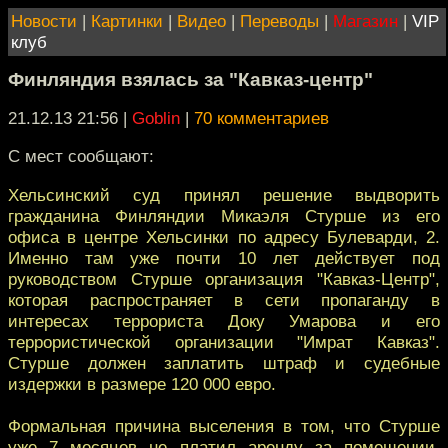
Новости
|
Картинки
|
Видео
|
Переводы
|
Магазин
|
VIP
клуб
Финляндия взялась за "Кавказ-центр"
21.12.13 21:56
|
Goblin
|
70 комментариев
C мест сообщают:
Хельсинский суд принял решение выдворить
гражданина Финляндии Микаэля Стурше из его
офиса в центре Хельсинки по адресу Булеварди, 2.
Именно там уже почти 10 лет действует под
руководством Стурше организация "Кавказ-Центр",
которая распространяет в сети пропаганду в
интересах террориста Доку Умарова и его
террористической организации "Имрат Кавказ".
Стурше должен заплатить штраф и судебные
издержки в размере 120 000 евро.
Формальная причина выселения в том, что Стурше
уже 7 месяцев не платил аренду за помещении,