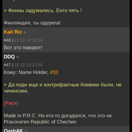
> Финны задумались. Енто пять !
Финляндия, ты одурела!
Kail Riz
»
#46 |
22.12.13 12:54
Вот это поворот!
DDQ
»
#47 |
22.12.13 13:02
Кому: Name Holder,
#33
> Да поди еще и контрофактные боевики были, не
чеченские.
[Ржот]
Made in P.R.C. Но кто-то догадался, что это не
Pravoveren Republic of Chechen
QashAK
»