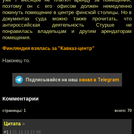
поэтому он с его офисом должен немедленно
покинуть помещение в центре финской столицы. Но в
документах суда можно также прочитать, что
антироссийская деятельность Стурше нe
понравилась владельцам и другим арендаторам
помещения. ​​
Финляндия взялась за "Кавказ-центр"
Наконец-то.
Подписывайся на наш
канал в Telegram
Комментарии
cтраницы: 1
всего: 70
Цитата
»
#1 |
21.12.13 21:56