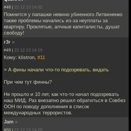
#48 |
22.12.13 14:02
Помнится у папашки невино убиенного Литвиненко
также проблемы начались из-за неуплаты за
квартиру. Проклятые, алчные капиталисты, душат
свободу!
r3r
»
#49 |
22.12.13 14:19
Кому: klistron,
#11
> А фины начали что-то подозревать, видать
При чем тут финны?
Не прошло и 10 лет, как что-то начал подозревать
наш МИД. Раз внезапно решил обратиться в Совбез
ООН по поводу дополнения в список
международных террористов.
Jam
»
#50 |
22.12.13 14:20