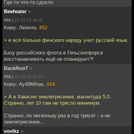
Где-то что-то сдохло
Beefeater
»
#55 |
22.12.13 16:41
Кому: Лепило,
#52
> и всё больше финского народу учит русский язык.
Базу российского флота в Гельсингфорсе
восстанавливать ещё не планируют?!
BackRooT
»
#56 |
22.12.13 17:01
Кому: Ay49Mihas,
#14
> А в Хакасии землетрясение, магнитуда 5.0.
Странно, лет 10 там не трясло минимум.
Странно, по нескольку раз в год трясет - а не
землетрясение...
vovikz
»