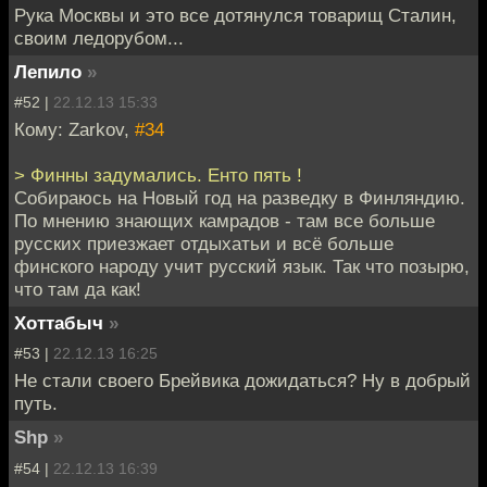
Рука Москвы и это все дотянулся товарищ Сталин,
своим ледорубом...
Лепило
»
#52 |
22.12.13 15:33
Кому: Zarkov,
#34
> Финны задумались. Енто пять !
Собираюсь на Новый год на разведку в Финляндию.
По мнению знающих камрадов - там все больше
русских приезжает отдыхатьи и всё больше
финского народу учит русский язык. Так что позырю,
что там да как!
Хоттабыч
»
#53 |
22.12.13 16:25
Не стали своего Брейвика дожидаться? Ну в добрый
путь.
Shp
»
#54 |
22.12.13 16:39