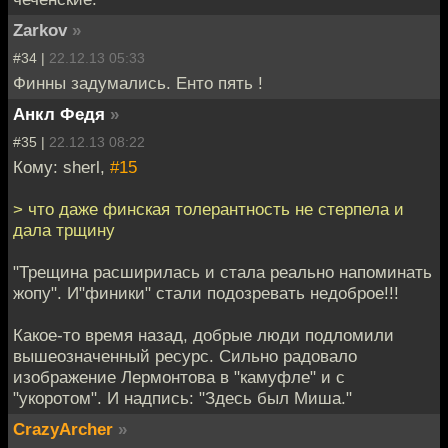
Zarkov
»
#34 |
22.12.13 05:33
Финны задумались. Енто пять !
Анкл Федя
»
#35 |
22.12.13 08:22
Кому: sherl,
#15
> что даже финская толерантность не стерпела и
дала трщину
"Трещина расширилась и стала реально напоминать
жопу". И"финики" стали подозревать недоброе!!!
Какое-то время назад, добрые люди подломили
вышеозначенный ресурс. Сильно радовало
изображение Лермонтова в "камуфле" и с
"укоротом". И надпись: "Здесь был Миша."
CrazyArcher
»