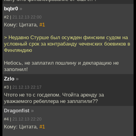
bqbr0
»
#2 |
21.12.13 22:00
Кому: Цитата,
#1
> Недавно Стурше был осужден финским судом на
условный срок за контрабанду чеченских боевиков в
Финляндию
Небось, не заплатил пошлину и декларацию не
заполнил!
Zzlo
»
#3 |
21.12.13 22:17
Чтото не то с госдепом. Чтойта аренду за
уважаемого ребеллера не заплатили??
Dragonfist
»
#4 |
21.12.13 22:20
Кому: Цитата,
#1