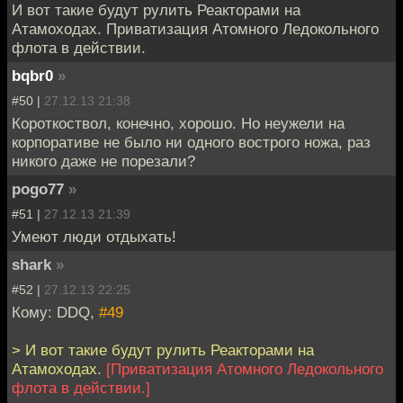
И вот такие будут рулить Реакторами на
Атамоходах. Приватизация Атомного Ледокольного
флота в действии.
bqbr0
»
#50 |
27.12.13 21:38
Короткоствол, конечно, хорошо. Но неужели на
корпоративе не было ни одного вострого ножа, раз
никого даже не порезали?
pogo77
»
#51 |
27.12.13 21:39
Умеют люди отдыхать!
shark
»
#52 |
27.12.13 22:25
Кому: DDQ,
#49
> И вот такие будут рулить Реакторами на
Атамоходах.
[Приватизация Атомного Ледокольного
флота в действии.]