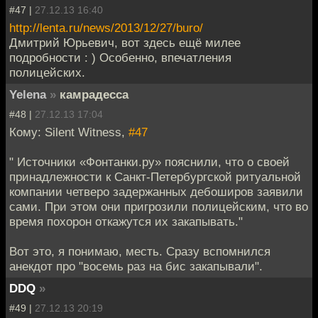
#47 |
27.12.13 16:40
http://lenta.ru/news/2013/12/27/buro/
Дмитрий Юрьевич, вот здесь ещё милее
подробности : ) Особенно, впечатления
полицейских.
Yelena
»
камрадесса
#48 |
27.12.13 17:04
Кому: Silent Witness,
#47
" Источники «Фонтанки.ру» пояснили, что о своей
принадлежности к Санкт-Петербургской ритуальной
компании четверо задержанных дебоширов заявили
сами. При этом они пригрозили полицейским, что во
время похорон откажутся их закапывать."
Вот это, я понимаю, месть. Сразу вспомнился
анекдот про "восемь раз на бис закапывали".
DDQ
»
#49 |
27.12.13 20:19