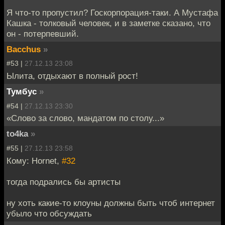
Я что-то пропустил? Госкорпорация-таки. А Мустафа
Кашка - толковый человек, и в заметке сказано, что
он - потерпевший.
Bacchus
»
#53 |
27.12.13 23:08
Ылита, отдыхают в полный рост!
Тумбус
»
#54 |
27.12.13 23:30
«Слово за слово, мандатом по столу...»
to4ka
»
#55 |
27.12.13 23:58
Кому: Hornet,
#32
тогда подрались бы артисты
ну хоть какие-то клоуны должны быть чтоб интернет
убыло что обсуждать