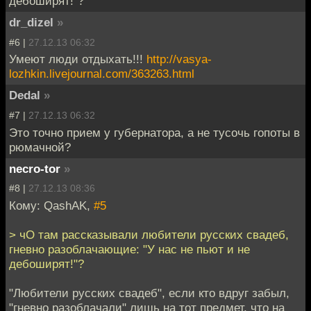
дебоширят!"?
dr_dizel
»
#6 |
27.12.13 06:32
Умеют люди отдыхать!!!
http://vasya-
lozhkin.livejournal.com/363263.html
Dedal
»
#7 |
27.12.13 06:32
Это точно прием у губернатора, а не тусочь гопоты в
рюмачной?
necro-tor
»
#8 |
27.12.13 08:36
Кому: QashAK,
#5
> чО там рассказывали любители русских свадеб,
гневно разоблачающие: "У нас не пьют и не
дебоширят!"?
"Любители русских свадеб", если кто вдруг забыл,
"гневно разоблачали" лишь на тот предмет, что на