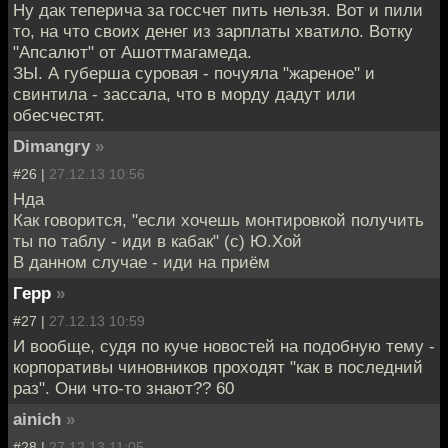
Ну дак теперича за госсчет пить нельзя. Вот и пили
то, на что своих денег из зарплаты хватило. Вотку
"Апсалют" от Ашоттмагамеда.
ЗЫ. А губерша суровая - почуяла "жареное" и
свинтила - зассала, что в морду дадут или
обесчестят.
Dimangry
»
#26 |
27.12.13 10:56
Нда
Как говорится, "если хочешь монтировкой получить
ты по таблу - иди в кабак" (с) Ю.Хой
В данном случае - иди на приём
Герр
»
#27 |
27.12.13 10:59
И вообще, судя по куче новостей на подобную тему -
корпоративы чиновников проходят "как в последний
раз". Они что-то знают?? 60
ainich
»
#28 |
27.12.13 11:05