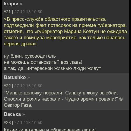
krapiv
»
#21 |
27.12.13 10:50
>В пресс-службе областного правительства
подтвердили факт потасовок на приеме губернатора,
отметив, что «губернатор Марина Ковтун не ожидала
такого и покинула мероприятие, как только началась
первая драка».
ну блин, руководитель
не можешь остановить? возглавь!
а так, да. интересной жизнью люди живут
Batushko
»
#22 |
27.12.13 10:50
"Маньке целочку порвали, Саньку в жопу выебли.
Опосля в рояль насрали - Чудно время провели!" ©
Сектор Газа.
Васька
»
#23 |
27.12.13 10:50
Какие культурные и образованые люди!