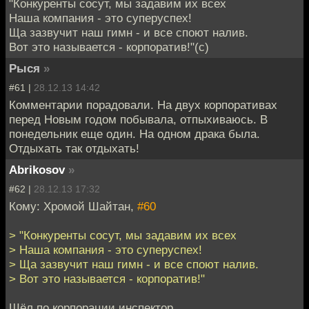
"Конкуренты сосут, мы задавим их всех
Наша компания - это суперуспех!
Ща зазвучит наш гимн - и все споют налив.
Вот это называется - корпоратив!"(с)
Рыся
»
#61 |
28.12.13 14:42
Комментарии порадовали. На двух корпоративах
перед Новым годом побывала, отпыхиваюсь. В
понедельник еще один. На одном драка была.
Отдыхать так отдыхать!
Abrikosov
»
#62 |
28.12.13 17:32
Кому: Хромой Шайтан,
#60
> "Конкуренты сосут, мы задавим их всех
> Наша компания - это суперуспех!
> Ща зазвучит наш гимн - и все споют налив.
> Вот это называется - корпоратив!"
Шёл по корпорации инспектор,