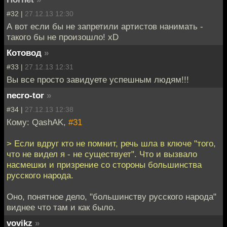
#32 |
27.12.13 12:30
А вот если бы не запретили артистов нанимать -
такого бы не произошло! xD
Котовод
»
#33 |
27.12.13 12:31
Вы все просто завидуете успешным людям!!!
necro-tor
»
#34 |
27.12.13 12:38
Кому: QashAK,
#31
> Если вдруг кто не помнит, речь шла в ключе "того,
что не видел я - не существует". Что и вызвало
насмешки и призрение со стороны большинства
русского народа.
Оно, понятное дело, "большинству русского народа"
виднее что там и как было.
vovikz
»