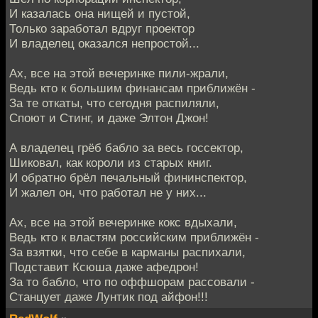
И казалась она нищей и пустой,
Только заработал вдруг проектор
И владелец оказался непростой...
Ах, все на этой вечеринке пили-жрали,
Ведь кто к большим финансам приближён -
За те откаты, что сегодня распиляли,
Споют и Стинг, и даже Элтон Джон!
А владелец грёб бабло за весь госсектор,
Шиковал, как короли из старых книг.
И обратно брёл печальный фининспектор,
И жалел он, что работал не у них...
Ах, все на этой вечеринке кокс вдыхали,
Ведь кто к властям российским приближён -
За взятки, что себе в карманы распихали,
Подставит Ксюша даже афедрон!
За то бабло, что по оффшорам рассовали -
Станцует даже Лунтик под айфон!!!