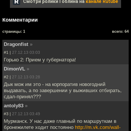
Смотри ролики Гоблина на
канале Rutube
Комментарии
cтраницы: 1
всего: 64
Dragonfist
»
#1 |
27.12.13 03:03
Горько 2: Прием у губернатора!
DimonVL
»
#2 |
27.12.13 03:28
Дык мож им это - на корпоратив новогодний
выдавать, а по завершении у выживших отбирать,
сдал-принял???
antoly83
»
#3 |
27.12.13 03:49
Мурманск. У нас даже главный по маршруткам в
бронежилете ходит постоянно
http://m.vk.com/wall-