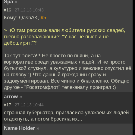
Spa
»
#16 |
27.12.13 10:43
Кому: QashAK,
#5
> чО там рассказывали любители русских свадеб,
гневно разоблачающие: "У нас не пьют и не
дебоширят!"?
Так тут элита!!! Не просто по пьяни, а на
корпоративе среди уважаемых людей. И не просто
бутылкой стукнул, а культурно и вежливо опустил её
на голову :) Что данный гражданин сразу и
задокументировал. Все чинно и благолепно. Обидно
другое - "Росатомфлот" телеканалу проиграл :)
arrow
»
#17 |
27.12.13 10:44
странная губернатор, пригласила уважаемых людей
отдохнуть, а потом бросила их...
Name Holder
»