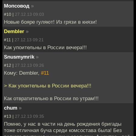
Мопсовод
»
#10 |
27.12.13 09:03
Новые бояре гуляют! Из грязи в князи!
Dembler
»
#11 |
27.12.13 09:21
Как упоительны в России вечера!!!
Snusmymrik
»
#12 |
27.12.13 09:26
Кому: Dembler,
#11
> Как упоительны в России вечера!!!
Как отвратительно в России по утрам!!!
chum
»
#13 |
27.12.13 09:35
Помню, у нас в части на день рождения бригады
тоже отличная буча среди комсостава была! Без