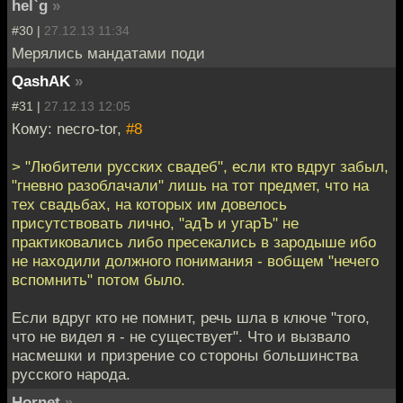
hel`g
»
#30 |
27.12.13 11:34
Мерялись мандатами поди
QashAK
»
#31 |
27.12.13 12:05
Кому: necro-tor,
#8
> "Любители русских свадеб", если кто вдруг забыл,
"гневно разоблачали" лишь на тот предмет, что на
тех свадьбах, на которых им довелось
присутствовать лично, "адЪ и угарЪ" не
практиковались либо пресекались в зародыше ибо
не находили должного понимания - вобщем "нечего
вспомнить" потом было.
Если вдруг кто не помнит, речь шла в ключе "того,
что не видел я - не существует". Что и вызвало
насмешки и призрение со стороны большинства
русского народа.
Hornet
»