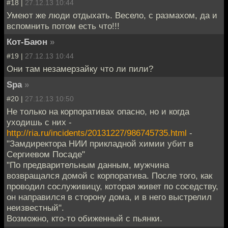
#18 |
27.12.13 10:44
Умеют же люди отдыхать. Весело, с размахом, да и
вспомнить потом есть что!!!
Кот-Баюн
»
#19 |
27.12.13 10:44
Они там незамерзайку что ли пили?
Spa
»
#20 |
27.12.13 10:50
Не только на корпоративах опасно, но и когда
уходишь с них -
http://ria.ru/incidents/20131227/986745735.html
-
"Замдиректора НИИ прикладной химии убит в
Сергиевом Посаде"
"По предварительным данным, мужчина
возвращался домой с корпоратива. После того, как
проводил сослуживицу, которая живет по соседству,
он направился в сторону дома, и в него выстрелил
неизвестный".
Возможно, кто-то обиженный с пьянки.