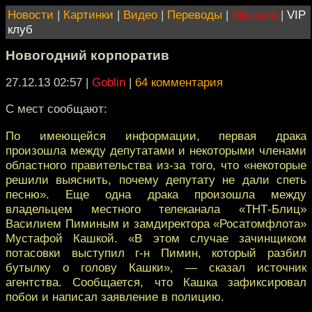
Новости
|
Картинки
|
Видео
|
Переводы
|
Магазин
|
VIP
клуб
Новогодний корпоратив
27.12.13 02:57
|
Goblin
|
64 комментария
С мест сообщают:
По имеющейся информации, первая драка
произошла между депутатами и некоторыми членами
областного правительства из-за того, что «некоторые
решили выяснить, почему депутату не дали спеть
песню». Еще одна драка произошла между
владельцем местного телеканала «ТНТ-Блиц»
Василием Пиминым и замдиректора «Росатомфлота»
Мустафой Кашкой. «В этом случае зачинщиком
потасовки выступил г-н Пимин, который разбил
бутылку о голову Кашки», — сказал источник
агентства. Сообщается, что Кашка зафиксировал
побои и написал заявление в полицию.