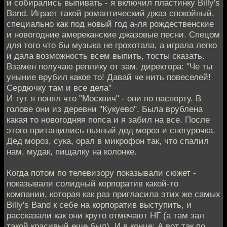
и собирались выпивать - я включил пластинку Billy's
Band. Играет такой романтический джаз спокойный,
специально как под новый год а-ля рождественские
и новогодние амереканские джазовые песни. Спецом
для того что бы музыка не грохотала, а играла легко
и дала возможность всем выпить, тосты сказать.
Взамен получаю реплику от зам. директора: "Че ты
уныние врубил какое то! Давай че нить повеселей!
Сердючку там и все дела"
И тут я понял что "Москвич" - они по паспорту. В
голове они из деревни "Кукуево". Была врублена
какая то новогодняя попса и я забил на все. После
этого притащились пьяный дед мороз и снегурочка.
Дед мороз, сука, орал в микрофон так, что спалил
нам, мудак, пищалку на колонке.
Когда потом по телевизору показывали сюжет -
показывали солидный корпоратив какой-то
компании, которая как раз пригласила этих же самых
Billy's Band к себе на корпоратив выступить, и
рассказали как они круто отмечают НГ (а там зал
такой красивый еще был). И в конце: А вот так по