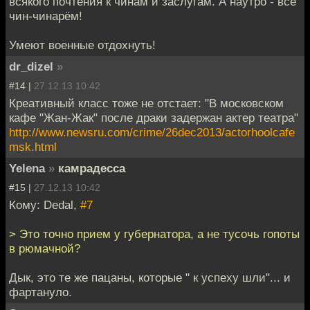
всякого почтения к чинам и заслугам. А наутро - всё
чин-чинарём!
Умеют военные отдохнуть!
dr_dizel
»
#14 |
27.12.13 10:42
Креативный класс тоже не отстает: "В московском
кафе "Жан-Жак" после драки задержан актер театра"
http://www.newsru.com/crime/26dec2013/actorhoolcafe
msk.html
Yelena
»
камрадесса
#15 |
27.12.13 10:42
Кому: Dedal,
#7
> Это точно прием у губернатора, а не тусочь гопоты
в рюмачной?
Дык, это те же пацаны, которые " к успеху шли"... и
фартануло.