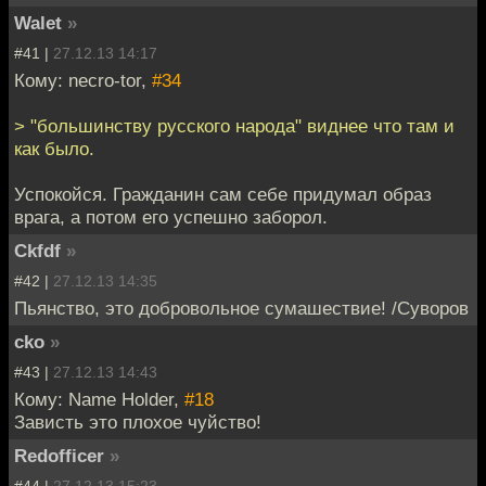
Walet
»
#41 |
27.12.13 14:17
Кому: necro-tor,
#34
> "большинству русского народа" виднее что там и
как было.
Успокойся. Гражданин сам себе придумал образ
врага, а потом его успешно заборол.
Ckfdf
»
#42 |
27.12.13 14:35
Пьянство, это добровольное сумашествие! /Суворов
cko
»
#43 |
27.12.13 14:43
Кому: Name Holder,
#18
Зависть это плохое чуйство!
Redofficer
»
#44 |
27.12.13 15:23