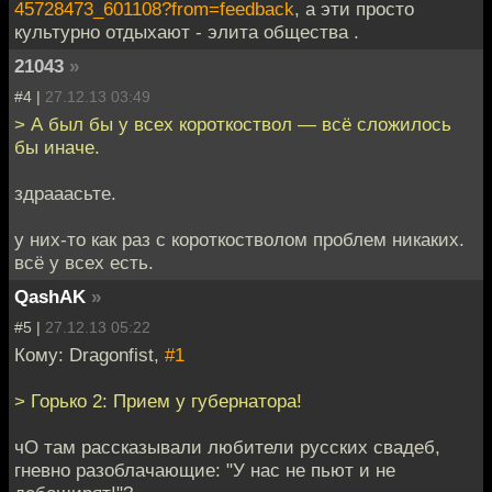
45728473_601108?from=feedback
, а эти просто
культурно отдыхают - элита общества .
21043
»
#4 |
27.12.13 03:49
> А был бы у всех короткоствол — всё сложилось
бы иначе.
здрааасьте.
у них-то как раз с короткостволом проблем никаких.
всё у всех есть.
QashAK
»
#5 |
27.12.13 05:22
Кому: Dragonfist,
#1
> Горько 2: Прием у губернатора!
чО там рассказывали любители русских свадеб,
гневно разоблачающие: "У нас не пьют и не