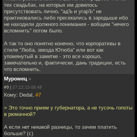
тех свадьбах, на которых им довелось
присутствовать лично, "адЪ и угарЪ" не
практиковались либо пресекались в зародыше ибо
не находили должного понимания - вобщем "нечего
вспомнить" потом было.
А так то оно понятно конечно, что корпоративы в
стиле "Люба, звезда Ютюба" или вот как
упомянутый в заметке - это все хорошо,
замечательно и, фактически, дань традиции, есть
что вспомнить.
Муромец
»
#9 |
27.12.13 08:48
Кому: Dedal,
#7
> Это точно прием у губернатора, а не тусочь гопоты
в рюмачной?
А если нет никакой разницы, то зачем платить
больше? (с)