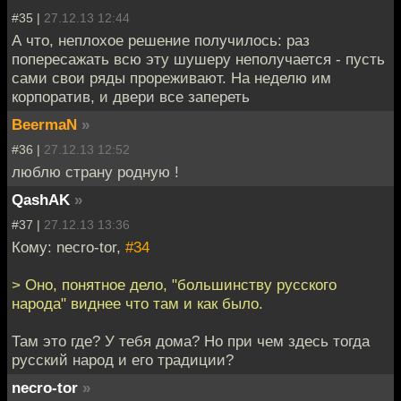
#35 |
27.12.13 12:44
А что, неплохое решение получилось: раз
попересажать всю эту шушеру неполучается - пусть
сами свои ряды прореживают. На неделю им
корпоратив, и двери все запереть
BeermaN
»
#36 |
27.12.13 12:52
люблю страну родную !
QashAK
»
#37 |
27.12.13 13:36
Кому: necro-tor,
#34
> Оно, понятное дело, "большинству русского
народа" виднее что там и как было.
Там это где? У тебя дома? Но при чем здесь тогда
русский народ и его традиции?
necro-tor
»