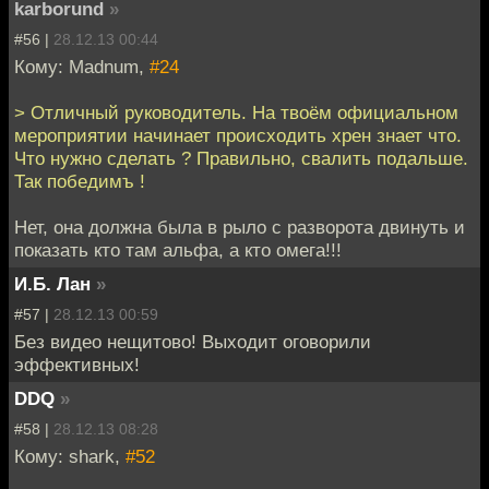
karborund
»
#56 |
28.12.13 00:44
Кому: Madnum,
#24
> Отличный руководитель. На твоём официальном
мероприятии начинает происходить хрен знает что.
Что нужно сделать ? Правильно, свалить подальше.
Так победимъ !
Нет, она должна была в рыло с разворота двинуть и
показать кто там альфа, а кто омега!!!
И.Б. Лан
»
#57 |
28.12.13 00:59
Без видео нещитово! Выходит оговорили
эффективных!
DDQ
»
#58 |
28.12.13 08:28
Кому: shark,
#52