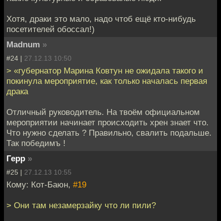
Хотя, драки это мало, надо чтоб ещё кто-нибудь
посетителей обоссал!)
Madnum
»
#24 |
27.12.13 10:50
> «губернатор Марина Ковтун не ожидала такого и
покинула мероприятие, как только началась первая
драка
Отличный руководитель. На твоём официальном
мероприятии начинает происходить хрен знает что.
Что нужно сделать ? Правильно, свалить подальше.
Так победимъ !
Герр
»
#25 |
27.12.13 10:55
Кому: Кот-Баюн,
#19
> Они там незамерзайку что ли пили?