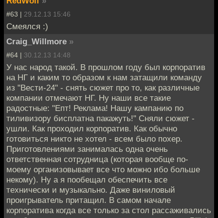
RedWolf
»
#63 |
29.12.13 15:46
Смеялся :)
Craig_Willmore
»
#64 |
30.12.13 14:48
У нас народ такой. В прошлом году был корпоратив
на НГ и каким то образом к нам затащили команду
из "Вести-24" - снять сюжет про то, как различные
компании отмечают НГ. Ну наши все такие
радостные: "Епт! Реклама! Нашу кампанию по
тиливизору бисплатна пакажуть!" Сняли сюжет -
ушли. Как проходил корпоратив. Как обычно
готовиться никто не хотел - всем было похер.
Приготовлениями занималась одна очень
ответственная сотрудница (которая вообще по-
моему организовывает все что можно ибо больше
некому). Ну а я пообещал обеспечить все
технически и музыкально. Даже виниловый
проигрыватель притащил. В самом начале
корпоратива когда все только за стол рассаживались