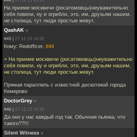
На приеме москвичи (росатомовцы)неуважительно
себя повели, ну и огребли, это, им, друзьям нашим,
не столица, тут люди простые живут.
QashAK
»
#45 |
27.12.13 15:32
Кому: Redofficer,
#44
> На приеме москвичи (росатомовцы)неуважительно
себя повели, ну и огребли, это, им, друзьям нашим,
не столица, тут люди простые живут.
Прямая параллель с известной дискотекой города
Кемерово
DoctorGrey
»
#46 |
27.12.13 15:55
Да оно у нас каждый год так. Обычная пьянка, что
такого??!!!
Silent Witness
»