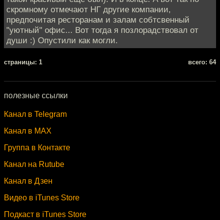
скромному отмечают НГ другие компании,
предпочитая ресторанам и залам собтсвенный
"уютный" офис... Вот тогда я позлорадствовал от
души :) Опустили как могли.
cтраницы: 1
всего: 64
полезные ссылки
Канал в Telegram
Канал в MAX
Группа в Контакте
Канал на Rutube
Канал в Дзен
Видео в iTunes Store
Подкаст в iTunes Store