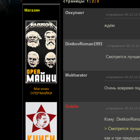
cтраницы: 1 |
2
|
3
Магазин
Оккупант
отправлено 30.12.13 
ждём
DietkovRoman1993
отправлено 30.12.13
Смотрится лучше 
Mukharator
отправлено 30.12.13 
Очень вовремя по
Магазин
ОПЕРМАЙКИ
Goblin
отправлено 30.12.13 
Кому: DietkovRom
> Смотрится лучше
как и три предыд