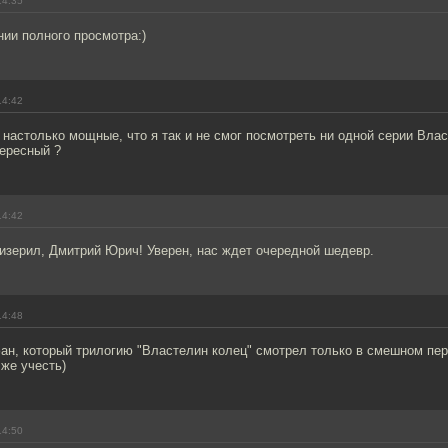
14:35
ии полного просмотра:)
14:42
настолько мощные, что я так и не смог посмотреть ни одной серии Влас
тересный ?
14:42
тизерил, Дмитрий Юрич! Уверен, нас ждет очередной шедевр.
14:48
фан, который трилогию "Властелин колец" смотрел только в смешном пе
 же учесть)
14:50