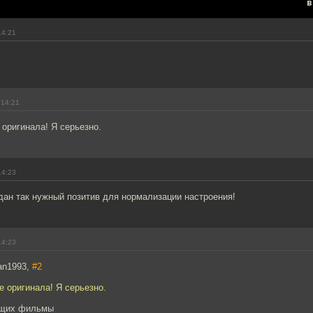
в
14:21
 14:21
оригинала! Я серьезно.
14:23
дан так нужный позитив для нормализации настроения!
14:23
an1993,
#2
 оригинала! Я серьезно.
ущих фильмы