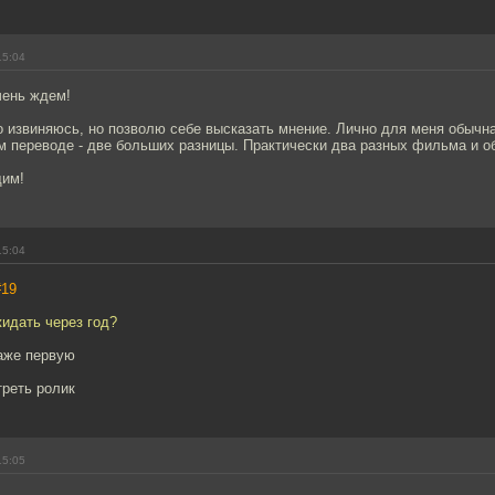
15:04
чень ждем!
о извиняюсь, но позволю себе высказать мнение. Лично для меня обычн
переводе - две больших разницы. Практически два разных фильма и об
щим!
15:04
#19
идать через год?
аже первую
треть ролик
15:05