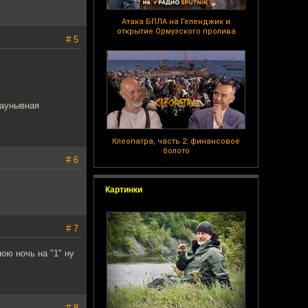
Атака БПЛА на Геленджик и
открытие Ормузского пролива
# 5
заунывная
Клеопатра, часть 2: финансовое
болото
# 6
Картинки
# 7
юю ночь на "1" ну
# 8