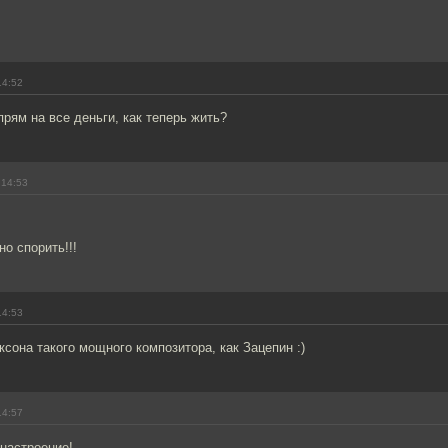
14:52
прям на все деньги, как теперь жить?
 14:53
о спорить!!!
14:53
ксона такого мощного композитора, как Зацепин :)
14:57
настроение!