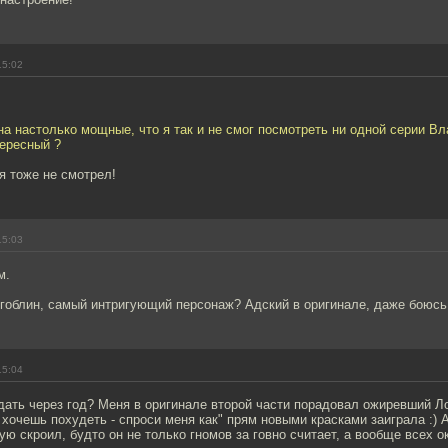
15:02
а настолько мощные, что я так и не смог посмотреть ни одной серии Вл
тересный ?
 я тоже не смотрел!
15:03
м.
гоблин, самый интригующий персонаж? Адский в оригинале, даже боюсь,
15:04
ать через год? Меня в оригинале второй части порадовал ожиревший Ло
 хочешь похудеть - спроси меня как" прям новыми красками заиграла :) 
ую скроил, будто он не только гномов за говно считает, а вообще всех 