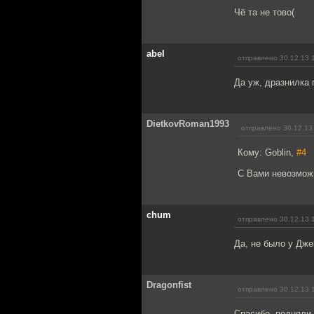
Чё та не тово(
abel
отправлено 30.12.13 
Да уж, дразнилка 
DietkovRoman1993
отправлено 30.12.13
Кому: Goblin,
#4
С Вами невозможн
chum
отправлено 30.12.13 
Да, не было у Дже
Dragonfist
отправлено 30.12.13 
Спасибо, подняли 