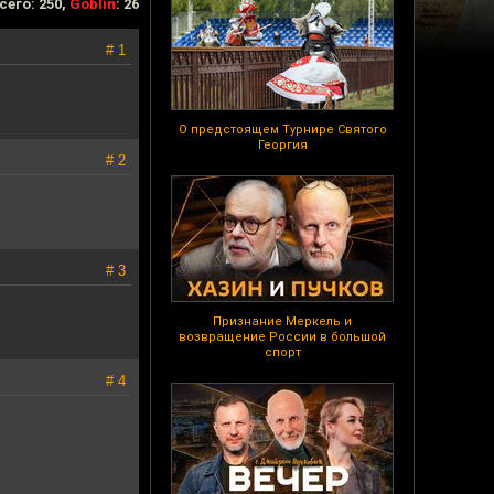
сего: 250,
Goblin
: 26
# 1
О предстоящем Турнире Святого
Георгия
# 2
# 3
Признание Меркель и
возвращение России в большой
спорт
# 4