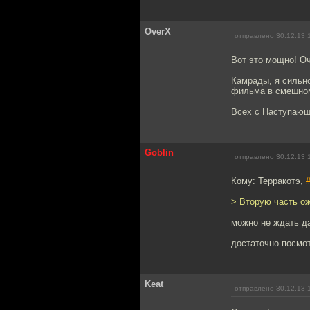
OverX
отправлено 30.12.13 
Вот это мощно! О
Камрады, я сильн
фильма в смешном 
Всех с Наступаю
Goblin
отправлено 30.12.13 
Кому: Терракотэ,
> Вторую часть ож
можно не ждать д
достаточно посмо
Keat
отправлено 30.12.13 