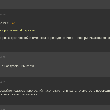
14:26
an1993,
#2
 оригинала! Я серьезно.
первых трех частей в смешном переводе, оригинал воспринимается как 
14:28
! с наступающим всех!
14:31
елайте подарок новогодний населению тупичка, а то смотреть новогодн
к - эксклюзив фактически!