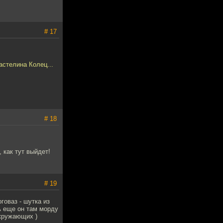
# 17
астелина Колец...
# 18
 как тут выйдет!
# 19
говаз - шутка из
А еще он там морду
окружающих )