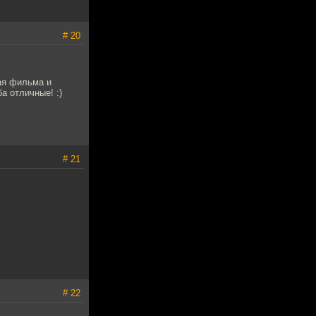
# 20
ая фильма и
а отличные! :)
# 21
# 22