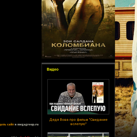
Видео
Дядя Вова про фильм "Свидание
вслепую"
дать сайт
в megagroup.ru