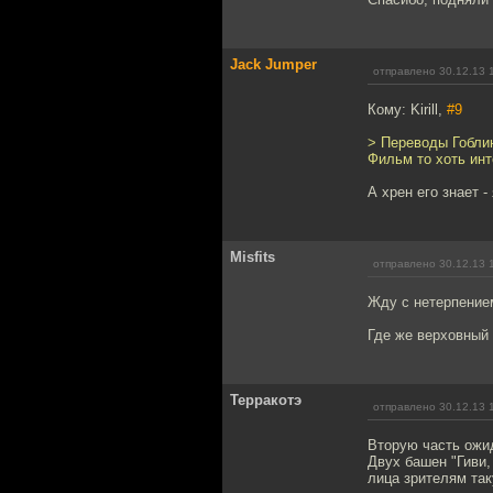
Jack Jumper
отправлено 30.12.13 
Кому: Kirill,
#9
> Переводы Гоблин
Фильм то хоть ин
А хрен его знает -
Misfits
отправлено 30.12.13 
Жду с нетерпение
Где же верховный 
Терракотэ
отправлено 30.12.13 
Вторую часть ожид
Двух башен "Гиви,
лица зрителям так