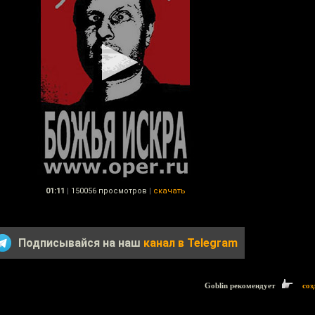
01:11
|
150056 просмотров
|
скачать
Подписывайся на наш
канал в Telegram
Goblin рекомендует
соз