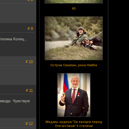
65
# 9
телина Колец...
# 10
Остров Сахалин, река Найба
# 11
реводе. Чувствую
Медаль ордена "За заслуги перед
# 12
Отечеством" II степени