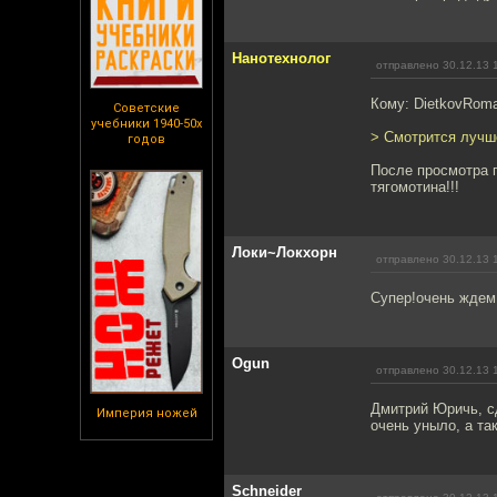
Нанотехнолог
отправлено 30.12.13 
Кому: DietkovRom
Советские
учебники 1940-50х
> Смотрится лучше
годов
После просмотра 
тягомотина!!!
Локи~Локхорн
отправлено 30.12.13 
Супер!очень ждем
Ogun
отправлено 30.12.13 
Дмитрий Юричь, сд
Империя ножей
очень уныло, а та
Schneider