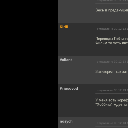
отправлено 30.12.13 
Весь в предвкушен
Kirill
отправлено 30.12.13 
Переводы Гоблина 
Фильм то хоть ин
Valiant
отправлено 30.12.13 
Затизерил, так за
Priusovod
отправлено 30.12.13 
У меня есть коре
"Хоббита" ждет та
nosych
отправлено 30.12.13 