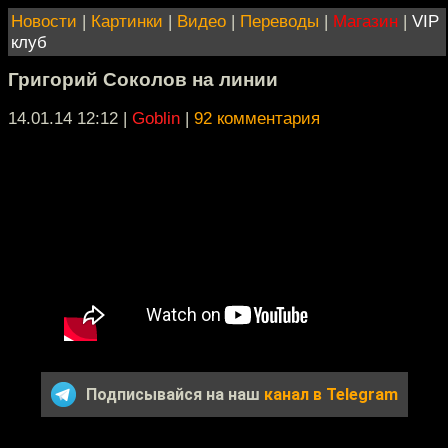
Новости
|
Картинки
|
Видео
|
Переводы
|
Магазин
|
VIP
клуб
Григорий Соколов на линии
14.01.14 12:12
|
Goblin
|
92 комментария
Подписывайся на наш
канал в Telegram