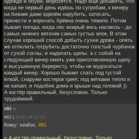
одежде и обуви, морозятся. Надо ещё добавить, что
когда не первый день идёшь по сугробам, к вечеру
на биваке даже вдвоём нарубить, затесать,
принести и ворочать брёвна очень тяжело. Потом
бывает погода, когда лес мокрый весь насквозь - до
самых нижних веточек самых густых елок. В этом
случае хороший способ добыть сухие дрова - опять
же отпилить /отрубить достаточно толстый чурбачок
от сухой сосны, и наделать щепы. а с собой на
следующий вечер иметь уже приготовленную щепу
и высушенную берересту, чтобы не мудохаться
каждый вечер. Хорошо бывает спать под густой
ёлкой, снаружи костерок греет, под ветками тепло и
не капает, и подобие дома и крыши над головой ))
А костёр правильный, безусловно. Только
трудоёмкий.
oki
»
#62 |
15.01.14 12:13
Кому: seafox,
#61
> А костёр правильный, безусловно. Только