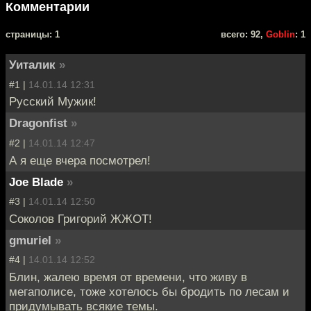
Комментарии
cтраницы: 1
всего: 92,
Goblin
: 1
Уиталик
»
#1 |
14.01.14 12:31
Русский Мужик!
Dragonfist
»
#2 |
14.01.14 12:47
А я еще вчера посмотрел!
Joe Blade
»
#3 |
14.01.14 12:50
Соколов Григорий ЖЖОТ!
gmuriel
»
#4 |
14.01.14 12:52
Блин, жалею время от времени, что живу в
мегаполисе, тоже хотелось бы бродить по лесам и
придумывать всякие темы.