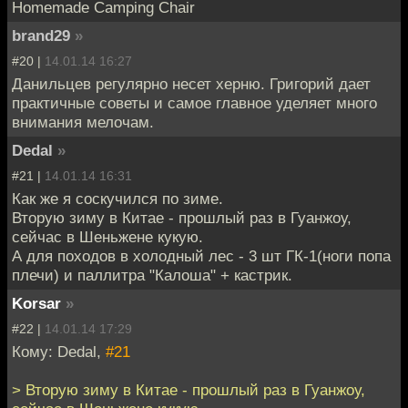
Homemade Camping Chair
brand29
»
#20 |
14.01.14 16:27
Данильцев регулярно несет херню. Григорий дает
практичные советы и самое главное уделяет много
внимания мелочам.
Dedal
»
#21 |
14.01.14 16:31
Как же я соскучился по зиме.
Вторую зиму в Китае - прошлый раз в Гуанжоу,
сейчас в Шеньжене кукую.
А для походов в холодный лес - 3 шт ГК-1(ноги попа
плечи) и паллитра "Калоша" + кастрик.
Korsar
»
#22 |
14.01.14 17:29
Кому: Dedal,
#21
> Вторую зиму в Китае - прошлый раз в Гуанжоу,