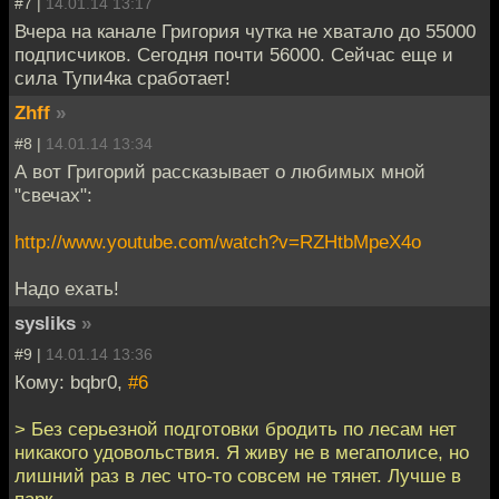
#7 |
14.01.14 13:17
Вчера на канале Григория чутка не хватало до 55000
подписчиков. Сегодня почти 56000. Сейчас еще и
сила Тупи4ка сработает!
Zhff
»
#8 |
14.01.14 13:34
А вот Григорий рассказывает о любимых мной
"свечах":
http://www.youtube.com/watch?v=RZHtbMpeX4o
Надо ехать!
sysliks
»
#9 |
14.01.14 13:36
Кому: bqbr0,
#6
> Без серьезной подготовки бродить по лесам нет
никакого удовольствия. Я живу не в мегаполисе, но
лишний раз в лес что-то совсем не тянет. Лучше в
парк.