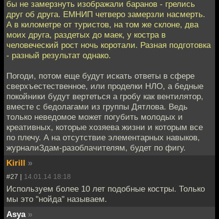
бы не замерзнуть изображали баранов - грелись
друг об друга. ЕМНИП четверо замерзли насмерть.
А в километре от туристов, на том же склоне, два
моих друга, раздетых до маек, у костра в
человеческий рост ночь коротали. Разная подготовка
- разный результат однако.
Погоди, потом еще будут искать ответы в сфере
сверхъестественное, или проделки НЛО, а бедные
покойники будут вертеться а гробу как вентилятор,
вместе с бедолагами из группы Дятлова. Ведь
только неведомое может погубить молодых и
креативных, которые хозяева жизни и которым все
по плечу. А на отсутствие элементарных навыков,
журналиЗдам-разоблачителям, будет по фигу.
Kirill
»
#27 |
14.01.14 18:18
Используем более 10 лет подобные костры. Только
мы это "нойда" называем.
Asya
»