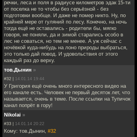
речки, леса и поля в радиусе километров эдак 15-ти
от поселка не то чтобы без серьёзной - без
подготовки вообще. И даже не помер никто. Ну, по
крайней мере от гуляний по лесу. Конечно, на ночь
тогда ещё не оставались - родители бы, мягко
говоря, не поняли, да и зимой старались особо в
лес не соваться, но тем не менее. А уж сейчас с
ночёвкой куда-нибудь на лоно природы выбраться,
это только дай повод. И удовольствия от этого
каждый раз до верху.
тов.Дынин
»
#32 |
14.01.14 19:44
У Григория ещё очень много интересного видео на
его канале есть. Человек не первый десяток лет, что
называется, очень в теме. После ссылки на Тупичок
канал попрёт в гору!
Nikolai
»
#33 |
14.01.14 20:22
Кому: тов.Дынин,
#32