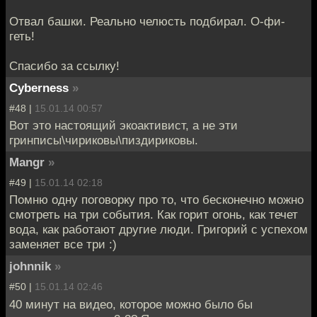
Отвал башки. Реально челюсть подбирал. О-фи-
геть!
Спасибо за ссылку!
Cyberness
»
#48 |
15.01.14 00:57
Вот это настоящий экоактивист, а не эти
гринписы\чириковы\пиздириковы.
Mangr
»
#49 |
15.01.14 02:18
Помню одну поговорку про то, что бесконечно можно
смотреть на три события. Как горит огонь, как течет
вода, как работают другие люди. Григорий с успехом
заменяет все три :)
johnnik
»
#50 |
15.01.14 02:46
40 минут на видео, которое можно было бы