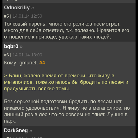
Odnokriliy
»
#5 |
14.01.14 12:59
Толковый парень, много его роликов посмотрел,
много для себя отметил, т.к. полезно. Нравится его
отношение к природе, уважаю таких людей.
bqbr0
»
#6 |
14.01.14 13:00
Кому: gmuriel,
#4
> Блин, жалею время от времени, что живу в
мегаполисе, тоже хотелось бы бродить по лесам и
придумывать всякие темы.
Без серьезной подготовки бродить по лесам нет
никакого удовольствия. Я живу не в мегаполисе, но
лишний раз в лес что-то совсем не тянет. Лучше в
парк.
DarkSneg
»