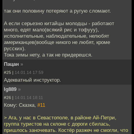
так они половину потеряют а ругую сломают.
А если серьезно китайцы молодцы - работают
много, едят мало(всякий рис и тофууу),
исполнительные, наблюдательные, нелюбят
американцев(вообще никого не любят, кроме
русских).
Тока зимы нету, а так не придерешся.
Пацан
»
#25 |
14.01.14 17:59
Адекватный инструктор.
Ig889
»
#26 |
14.01.14 18:11
Кому: Сказка,
#11
> Ага, у нас в Севастополе, в районе Ай-Петри,
группа туристов на склоне с дороги сбилась,
пришлось заночевать. Костёр разжеч не смогли, что