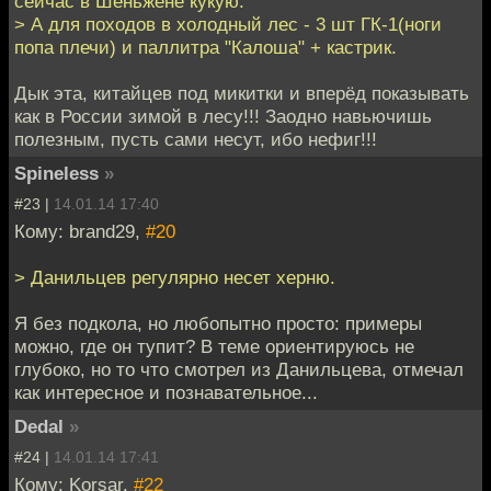
сейчас в Шеньжене кукую.
> А для походов в холодный лес - 3 шт ГК-1(ноги
попа плечи) и паллитра "Калоша" + кастрик.
Дык эта, китайцев под микитки и вперёд показывать
как в России зимой в лесу!!! Заодно навьючишь
полезным, пусть сами несут, ибо нефиг!!!
Spineless
»
#23 |
14.01.14 17:40
Кому: brand29,
#20
> Данильцев регулярно несет херню.
Я без подкола, но любопытно просто: примеры
можно, где он тупит? В теме ориентируюсь не
глубоко, но то что смотрел из Данильцева, отмечал
как интересное и познавательное...
Dedal
»
#24 |
14.01.14 17:41
Кому: Korsar,
#22