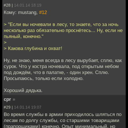
#28 |
14.01.14 18:19
Кому: mustang,
#12
> "Если вы ночевали в лесу, то знаете, что за ночь
несколько раз обязательно проснётесь... Ну, если не
пьяный, конечно."
>
> Какова глубина и охват!
Ну, не знаю, меня всегда в лесу вырубает, сплю, как
сурок. Что у костра ночевала, под открытым небом
под дождём, что в палатке, - один хрен. Сплю.
Просыпаюсь, только если холодно.
Хороший дядька.
cpr
»
#29 |
14.01.14 19:07
Во время службы в армии приходилось шляться по
лесам по долгу службы, со старшими товарищами
(прапорщиками) конечно. Опыт минимальный, но