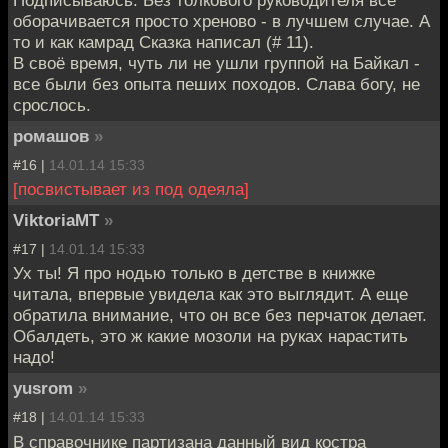
Подписываюсь. Без толкового руководителя всё
оборачивается просто хреново - в лучшем случае. А
то и как камрад Сказка написал (# 11).
В своё время, чуть ли не ушли группой на Байкал -
все были без опыта пеших походов. Слава богу, не
срослось.
ромашов
»
#16 |
14.01.14 15:33
[посвистывает из под одеяла]
ViktoriaMT
»
#17 |
14.01.14 15:33
Ух ты! Я про нодью только в детстве в книжке
читала, впервые увидела как это выглядит. А еще
обратила внимание, что он все без перчаток делает.
Обалдеть, это ж какие мозоли на руках нарастить
надо!
yusrom
»
#18 |
14.01.14 15:33
В справочнике партизана данный вид костра