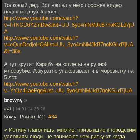
Толковый дед. Вот нашел у него похожее видео,
нодья из двух бревен:
http://www.youtube.com/watch?
v=hTKGD6Y2mDw&list=UU_8yo4mNMJkB7noKGLd7jU
A
http://www.youtube.com/watch?
v=eQueDcdjoHQ&list=UU_8yo4mNMJkB7noKGLd7jUA
&t=38s
А тут крутит Карибу на котлеты на ручной
мясорубке. Аккуратно упаковывает и в морозилку на
5 лет.
http://www.youtube.com/watch?
v=YY1c41aePqg&list=UU_8yo4mNMJkB7noKGLd7jUA
browny
»
#41 |
14.01.14 23:26
Кому: Роман_ИС,
#34
> Истину глаголишь, многие, привыкшие к городским
условиям люди, не понимают чем рискуют когда