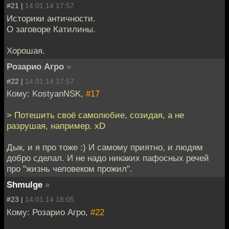
#21 |
14.01.14 17:57
Историки античности.
О заговоре Катилины.
Хорошая.
Розарио Агро
»
#22 |
14.01.14 17:57
Кому: KostyanNSK,
#17
> Потешить своё самолюбие, созидая, а не
разрушая, например. xD
Дык, и я про тоже :) И самому приятно, и людям
добро сделал. И не надо никаких пафосных речей
про "жизнь человеком прожил".
Shmulge
»
#23 |
14.01.14 18:05
Кому: Розарио Агро,
#22