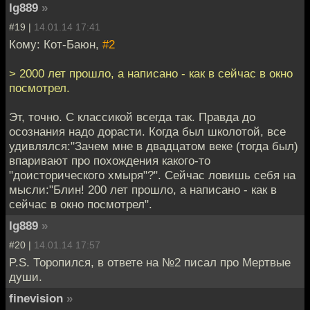
Ig889
»
#19 |
14.01.14 17:41
Кому: Кот-Баюн,
#2
> 2000 лет прошло, а написано - как в сейчас в окно
посмотрел.
Эт, точно. С классикой всегда так. Правда до
осознания надо дорасти. Когда был школотой, все
удивлялся:"Зачем мне в двадцатом веке (тогда был)
впаривают про похождения какого-то
"доисторического хмыря"?". Сейчас ловишь себя на
мысли:"Блин! 200 лет прошло, а написано - как в
сейчас в окно посмотрел".
Ig889
»
#20 |
14.01.14 17:57
P.S. Торопился, в ответе на №2 писал про Мертвые
души.
finevision
»