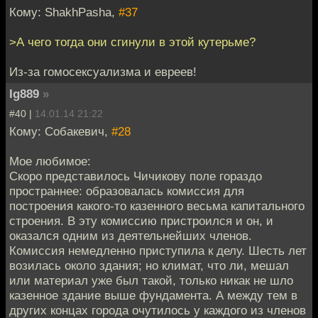
Кому: ShakhPasha,
#37
>А чего тогда они сгинули в этой кутерьме?
Из-за гомосексуализма и евреев!
Ig889
»
#40 |
14.01.14 21:22
Кому: Собакевич,
#28
Мое любимое:
Скоро представилось Чичикову поле гораздо
пространнее: образовалась комиссия для
построения какого-то казенного весьма капитального
строения. В эту комиссию пристроился и он, и
оказался одним из деятельнейших членов.
Комиссия немедленно приступила к делу. Шесть лет
возилась около здания; но климат, что ли, мешал
или материал уже был такой, только никак не шло
казенное здание выше фундамента. А между тем в
других концах города очутилось у каждого из членов