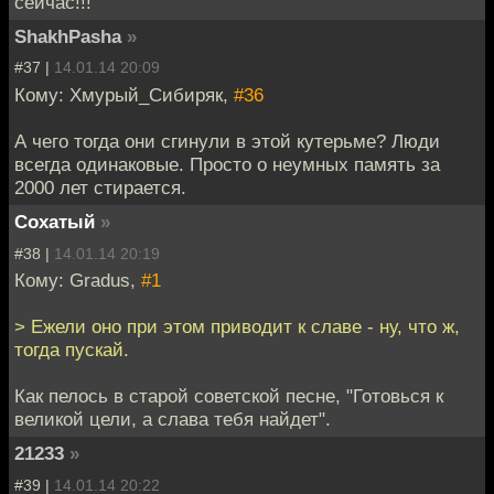
сейчас!!!
ShakhPasha
»
#37 |
14.01.14 20:09
Кому: Хмурый_Сибиряк,
#36
А чего тогда они сгинули в этой кутерьме? Люди
всегда одинаковые. Просто о неумных память за
2000 лет стирается.
Cохатый
»
#38 |
14.01.14 20:19
Кому: Gradus,
#1
> Ежели оно при этом приводит к славе - ну, что ж,
тогда пускай.
Как пелось в старой советской песне, "Готовься к
великой цели, а слава тебя найдет".
21233
»
#39 |
14.01.14 20:22