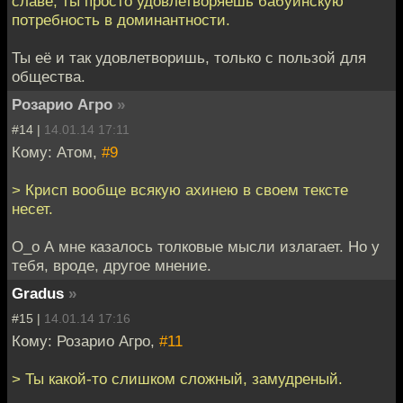
славе, ты просто удовлетворяешь бабуинскую
потребность в доминантности.
Ты её и так удовлетворишь, только с пользой для
общества.
Розарио Агро
»
#14 |
14.01.14 17:11
Кому: Атом,
#9
> Крисп вообще всякую ахинею в своем тексте
несет.
O_o А мне казалось толковые мысли излагает. Но у
тебя, вроде, другое мнение.
Gradus
»
#15 |
14.01.14 17:16
Кому: Розарио Агро,
#11
> Ты какой-то слишком сложный, замудреный.