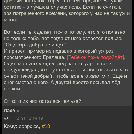
добрый поступок сгорел в твоей гордыне. В сухом
остатке - в лучшем случае ноль. Если не считать
зря потраченного времени, которого у нас не так уж и
много.
Вот если ты сделал что-то потому, что это полезно
не только тебе, вот тогда от него остаётся польза.
"От добра добра не ищут".
И привёл пример из недавно в который уж раз
просмотренного Ералаша.
[Тебе он тоже подойдёт]
.
Один мальчик увидел лёд на тротуаре и всех
предупреждал, что тут скользко, чтобы показать что
он вот такой добрый, чтобы все его хвалили. Ещё и
снег сметал с него. А другой просто посыпал лёд
песком.
От кого из них осталась польза?
daxe
»
#31 |
14.01.14 19:16
Кому: coppolos,
#10