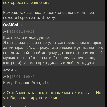
вектор без направления.
Камрад, как раз после твоих слов вспомнил про
некоего Герострата. В точку.
QoMSoL
»
#48 |
15.01.14 09:28
Все просто и доходчиво.
Я вот вчера вышел прогуляться перед сном в ларек
за минералкой, а в результате помог мужика пьяного
со сломанной ногой до дому дотащить (нормальный
мужик, просто "корпоратив" походу вышел из под
контроля). И сила пригодилась и доблесть духа.
Атом
»
#49 |
15.01.14 09:49
Кому: Розарио Агро,
#14
> O_o А мне казалось толковые мысли излагает. Но
у тебя, вроде, другое мнение.