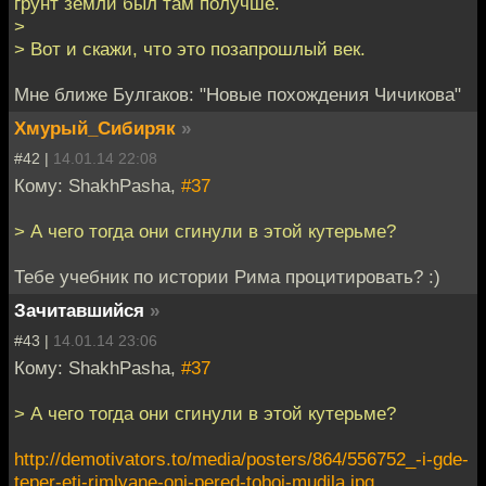
грунт земли был там получше.
>
> Вот и скажи, что это позапрошлый век.
Мне ближе Булгаков: "Новые похождения Чичикова"
Хмурый_Сибиряк
»
#42 |
14.01.14 22:08
Кому: ShakhPasha,
#37
> А чего тогда они сгинули в этой кутерьме?
Тебе учебник по истории Рима процитировать? :)
Зачитавшийся
»
#43 |
14.01.14 23:06
Кому: ShakhPasha,
#37
> А чего тогда они сгинули в этой кутерьме?
http://demotivators.to/media/posters/864/556752_-i-gde-
teper-eti-rimlyane-oni-pered-toboj-mudila.jpg