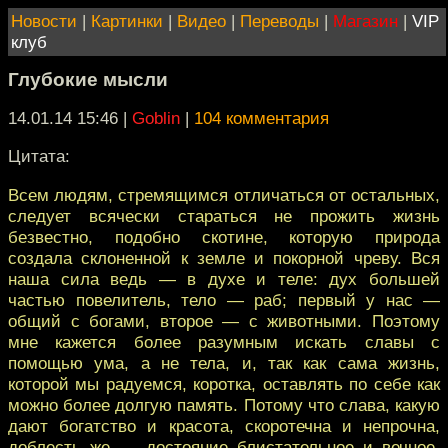
Новости
|
Картинки
|
Видео
|
Переводы
|
Магазин
|
VIP
клуб
Глубокие мысли
14.01.14 15:46
|
Goblin
|
104 комментария
Цитата:
Всем людям, стремящимся отличаться от остальных,
следует всячески стараться не прожить жизнь
безвестно, подобно скотине, которую природа
создала склоненной к земле и покорной чреву. Вся
наша сила ведь — в духе и теле: дух большей
частью повелитель, тело — раб; первый у нас —
общий с богами, второе — с животными. Поэтому
мне кажется более разумным искать славы с
помощью ума, а не тела, и, так как сама жизнь,
которой мы радуемся, коротка, оставлять по себе как
можно более долгую память. Потому что слава, какую
дают богатство и красота, скоротечна и непрочна,
доблесть же — достояние блистательное и вечное.