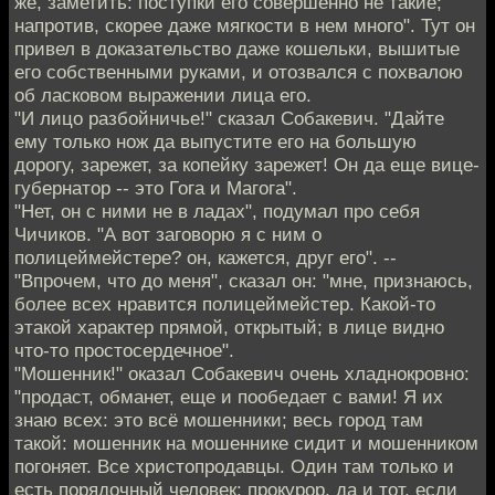
же, заметить: поступки его совершенно не такие;
напротив, скорее даже мягкости в нем много". Тут он
привел в доказательство даже кошельки, вышитые
его собственными руками, и отозвался с похвалою
об ласковом выражении лица его.
"И лицо разбойничье!" сказал Собакевич. "Дайте
ему только нож да выпустите его на большую
дорогу, зарежет, за копейку зарежет! Он да еще вице-
губернатор -- это Гога и Магога".
"Нет, он с ними не в ладах", подумал про себя
Чичиков. "А вот заговорю я с ним о
полицеймейстере? он, кажется, друг его". --
"Впрочем, что до меня", сказал он: "мне, признаюсь,
более всех нравится полицеймейстер. Какой-то
этакой характер прямой, открытый; в лице видно
что-то простосердечное".
"Мошенник!" оказал Собакевич очень хладнокровно:
"продаст, обманет, еще и пообедает с вами! Я их
знаю всех: это всё мошенники; весь город там
такой: мошенник на мошеннике сидит и мошенником
погоняет. Все христопродавцы. Один там только и
есть порядочный человек: прокурор, да и тот, если