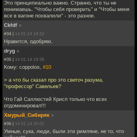
Это принципиально важно. Странно, что ты не
понимаешь. "Чтобы себя проверить" и "Чтобы меня
все в вагоне похвалили" - это разное.
Ckfdf
»
#34 |
14.01.14 19:32
Нравится, одобряю.
dryg
»
#35 |
14.01.14 19:38
Кому: coppolos,
#10
> а что бы сказал про это светоч разума,
"профессор" Савельев?
Что Гай Саллюстий Крисп только что всех
отдоминировал!!!
Хмурый_Сибиряк
»
#36 |
14.01.14 20:01
Умные, сука, люди, были эти римляне, не то, что