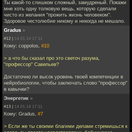
Ты какой-то слишком сложный, замудреный. Покажи
мне хоть одну толковую вещь, которую сделали
чисто из желания "прожить жизнь человеком".
Здоровое честолюбие никому и никогда не мешало.
Gradus
»
#12 |
14.01.14 17:11
Кому: coppolos,
#10
> а что бы сказал про это светоч разума,
"профессор" Савельев?
Достаточно ли высок уровень твоей компетенции в
нейробиологии, чтобы заключать слово "профессор"
в кавычки?
Энергетик
»
#13 |
14.01.14 17:11
Кому: Gradus,
#7
> Если же ты своими благими делами стремишься к