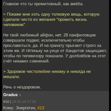
Главное что ты примитивный, как амёба.
> Покажи мне хоть одну толковую вещь, которую
сделали чисто из желания "прожить жизнь
человеком".
Не твой любимый айфон, нет. 28 панфиловцев
совершали подвиг, исключительно чтобы
прославиться, да. И на гранату прыгают строго за
этим же. И тётеньку на уице от бандитов защищают,
чтобы по телевизору показали. У долбоёбов на этот
счёт никаких сомнений.
> Здоровое честолюбие никому и никогда не
мешало.
Речь о нездоровом.
Gradus
»
#16 |
14.01.14 17:18
Кому: Энергетик,
#13