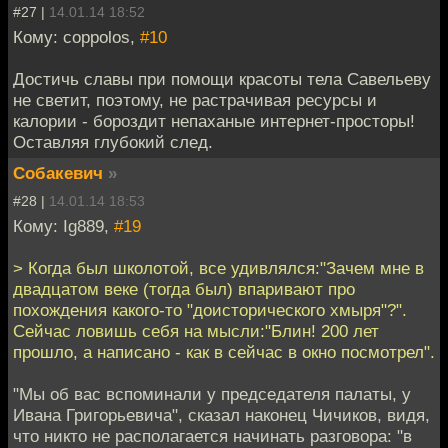
#27 |
14.01.14 18:52
Кому: coppolos,
#10
Достичь славы при помощи красоты тела Савельеву
не светит, поэтому, не растрачивая ресурсы и
калории - бороздит непаханые интернет-просторы!
Оставляя глубокий след.
Собакевич
»
#28 |
14.01.14 18:53
Кому: Ig889,
#19
> Когда был школотой, все удивлялся:"Зачем мне в
двадцатом веке (тогда был) впаривают про
похождения какого-то "доисторического хмыря"?".
Сейчас ловишь себя на мысли:"Блин! 200 лет
прошло, а написано - как в сейчас в окно посмотрел".
"Мы об вас вспоминали у председателя палаты, у
Ивана Григорьевича", сказал наконец Чичиков, видя,
что никто не располагается начинать разговора: "в