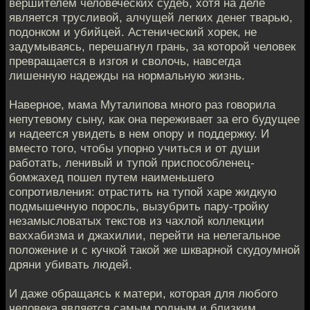
вершителем человеческих судеб, хотя на деле
является трусливой, алчущей легких денег тварью,
подонком и убийцей. Астенический хорек, не
задумываясь, перешагнул грань, за которой человек
превращается в изгоя и сволочь, навсегда
лишенную надежды на нормальную жизнь.
Наверное, мама Муталипова много раз говорила
непутевому сыну, как она переживает за его будущее
и надеется увидеть в нем опору и поддержку. И
вместо того, чтобы упорно учиться и от души
работать, ленивый и тупой приспособленец-
бомжахед пошел путем наименьшего
сопротивления: отрастить на тупой харе жидкую
подмышечную поросль, вызубрить пару-тройку
незамысловатых текстов из чахлой коллекции
ваххабизма и джахилии, перейти на нелегальное
положение и с кучкой такой же шкварной скудоумной
дряни убивать людей.
И даже обращаясь к матери, которая для любого
человека является самым родным и близким