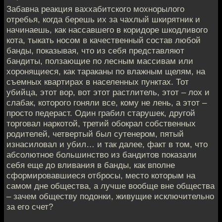
Забавна реакция ваххабитского мохнорылого
отребья, когда берешь их за чахлый шкирятник и
начинаешь, как нассавшего в коридоре шкодливого
кота, тыкать носом в качественный состав любой
банды, показывая, что из себя представляют
бандиты, ползающие по лесным массивам или
хоронящиеся, как тараканы по влажным щелям, на
съемных квартирах в населенных пунктах. Тот
убийца, этот вор, вот этот растлитель, этот – лох и
слабак, которого гоняли все, кому не лень, а этот –
просто педераст. Один грабил старушек, другой
торговал наркотой, третий обокрал собственных
родителей, четвертый был сутенером, пятый
изнасиловал и убил… и так далее, факт в том, что
абсолютное большинство из бандитов показали
себя еще до вливания в банды, как вполне
сформировавшиеся отбросы, место которым на
самом дне общества, а лучше вообще вне общества
– зачем обществу подонки, живущие исключительно
за его счет?