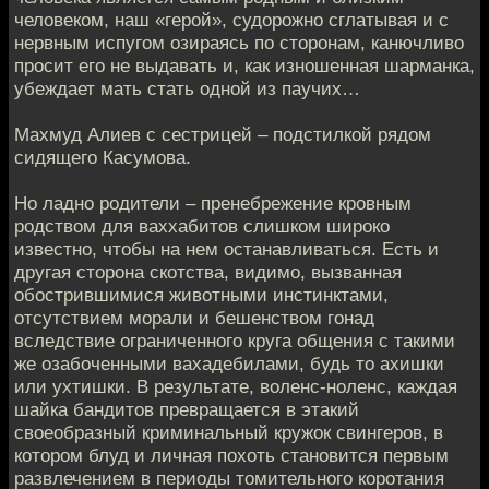
человеком, наш «герой», судорожно сглатывая и с
нервным испугом озираясь по сторонам, канючливо
просит его не выдавать и, как изношенная шарманка,
убеждает мать стать одной из паучих…
Махмуд Алиев с сестрицей – подстилкой рядом
сидящего Касумова.
Но ладно родители – пренебрежение кровным
родством для ваххабитов слишком широко
известно, чтобы на нем останавливаться. Есть и
другая сторона скотства, видимо, вызванная
обострившимися животными инстинктами,
отсутствием морали и бешенством гонад
вследствие ограниченного круга общения с такими
же озабоченными вахадебилами, будь то ахишки
или ухтишки. В результате, воленс-ноленс, каждая
шайка бандитов превращается в этакий
своеобразный криминальный кружок свингеров, в
котором блуд и личная похоть становится первым
развлечением в периоды томительного коротания