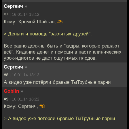
Сергеич
»
#7 |
16.01.14 18:12
Кому: Хромой Шайтан,
#5
> Деньги и помощь "заклятых друзей".
Все равно должны быть и "кадры, которые решают
всё". Кидание денег и помощи в пасти клинических
урок-идиотов не даст ощутимых плодов.
Сергеич
»
#8 |
16.01.14 18:13
А видео уже потёрли бравые ТыТрубные парни
Goblin
»
#9 |
16.01.14 18:22
Кому: Сергеич,
#8
> А видео уже потёрли бравые ТыТрубные парни