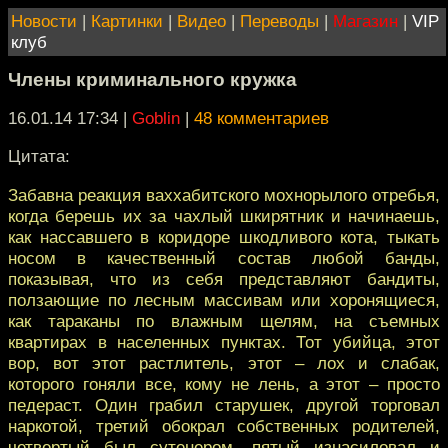
Новости
|
Картинки
|
Видео
|
Переводы
|
Магазин
|
VIP
клуб
Члены криминального кружка
16.01.14 17:34
|
Goblin
|
48 комментариев
Цитата:
Забавна реакция ваххабитского мохнорылого отребья,
когда берешь их за чахлый шкирятник и начинаешь,
как нассавшего в коридоре шкодливого кота, тыкать
носом в качественный состав любой банды,
показывая, что из себя представляют бандиты,
ползающие по лесным массивам или хоронящиеся,
как тараканы по влажным щелям, на съемных
квартирах в населенных пунктах. Тот убийца, этот
вор, вот этот растлитель, этот – лох и слабак,
которого гоняли все, кому не лень, а этот – просто
педераст. Один грабил старушек, другой торговал
наркотой, третий обокрал собственных родителей,
четвертый был сутенером, пятый изнасиловал и