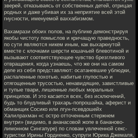
зверей, отказываясь от собственных детей, отрицая
родных и даже убивая их за неприятие всей этой
гнусности, именуемой ваххабизмом.
Вахамрази обоих полов, на публике демонстрируя
якобы чистоту помыслов и кричащую праведность,
по сути являются никем иным, как выхаркнутой
вместе с клочками шерсти кошачьей блевотиной и
вызывают соответствующее чувство брезгливого
отвращения, когда узнаешь, что же они на самом
деле из себя представляют: осатаневшие ублюдки,
распаленные похотью, набитые глупостью и
отягощенные трусостью, ненавидящие, завистливые
и тупые твари, лишенные любых моральных
принципов. И это касается всех, без исключений,
будь то блудливый трахарь-попрошайка, аферист и
обманщик Сосико или лгун-псевдошейх
Халилрахман «с остро отточенным стержнем
внутри» (видимо, в ананасовой жопе в бананово-
лимонном Сингапуре) по словам увлеченной секс-
туристки Ирины Гордиенко, супруги Юрика Джемаля,