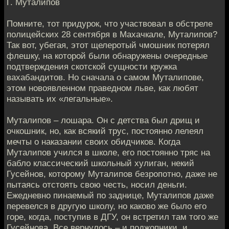
Г. Муталипов
Помните, тот придурок, что участвовал в обстреле
полицейских 28 сентября в Махачкале, Муталипов?
Так вот, убегая, этот щелеротый чмошник потерял
флешку, на которой были обнаружены очередные
подтверждения скотской сущности кружка
вахабандитов. Но сначала о самом Муталипове,
этом новоявленном праведном льве, как любят
называть их «легальные».
Муталипов – лошара. Он с детства был дрищ и
очкошник, но, как всякий трус, постоянно лелеял
мечты о наказании своих обидчиков. Когда
Муталипов учился в школе, его постоянно тряс на
бабло классический школьный хулиган, некий
Гусейнов, которому Муталипов безропотно, даже не
пытаясь отстоять свою честь, носил деньги.
Ежедневно пинаемый по заднице, Муталипов даже
перевелся в другую школу, но каково же было его
горе, когда, поступив в ДГУ, он встретил там того же
Гусейнова. Все вернулось – и поджопники, и