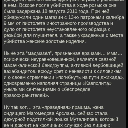
в нем. Вскоре после убийства в ходе розыска она
была задержана 18 августа 2010 года. При ней
обнаружили один магазин с 13-ю патронами калибра
9 мм от пистолета иностранного производства и
дуло от пистолета неустановленного образца с
резьбой для глушителя, а также украденные с места
убийства женские золотые изделия.
Ныне эта “мадмазел”, признанная врачами… ммм…
психически неуравновешенной, является связной
махачкалинской бандгруппы, активной вербовщицей
вахабандитов, всюду орет о ненависти к силовикам
и о своем стремлении «погибнуть на пути джихада»,
одновременно наполняя страницы «Кавполита»
унылыми сентенциями о «беспределе
правоохранителей».
Ну так вот… эта «праведная» прашма, жена
сидящего Магомедова Арслана, сейчас стала
дежурной подстилкой лошка Муталипова, который
ее и дрючит на кроличьих случках без лишних