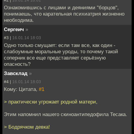
#2 |
16.01.14 18:01
Ознакомившись с лицами и деяниями "борцов",
понимаешь, что карательная психиатрия жизненно
необходима.
Сергеич
»
#3 |
16.01.14 18:03
Одно только смущает: если там все, как один -
слабоумные моральные уроды, то почему такой
соперник все еще представляет серьёзную
опасность?
Завсклад
»
#4 |
16.01.14 18:03
Кому: Цитата,
#1
> практически угрожает родной матери,
Этим напомнил нашего скиноантипедофила Тесака.
> Бодрячком девка!