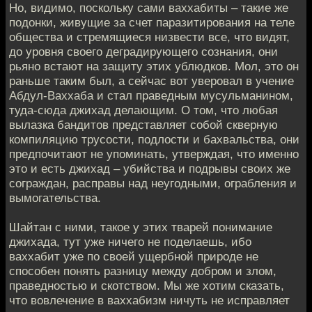
Но, видимо, поскольку сами ваххабиты – такие же
подонки, живущие за счет паразитирования на теле
общества и стремящиеся низвести все, что видят,
до уровня своего деградирующего сознания, они
рьяно встают на защиту этих ублюдков. Мол, это он
раньше таким был, а сейчас вот уверовал в учение
Абдул-Ваххаба и стал праведным мусульманином,
туда-сюда джихад делающим. О том, что любая
вылазка бандитов представляет собой скверную
компиляцию трусости, подлости и бахвальства, они
предпочитают не упоминать, утверждая, что именно
это и есть джихад – убийства и подрывы своих же
сограждан, расправы над неугодными, ограбления и
вымогательства.
Шайтан с ними, такое у этих тварей понимание
джихада, тут уже ничего не поделаешь, ибо
ваххабит уже по своей ущербной природе не
способен понять разницу между добром и злом,
праведностью и скотством. Мы же хотим сказать,
что вовлечение в ваххабизм ничуть не исправляет