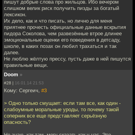
пишут добрые слова про жильцов. Ибо вечером
слишком велик риск получить пизды за богатый
лексикон.
Их дело, как и что писать, но лично для меня
приятнее прочесть официальные данные вскрытия
пидора Соколова, чем развезённые втрое длинее
эмоциональные оценки его поведения в детсаду,
школе, в каких позах он любил трахаться и так
далее.
Не люблю жёлтую прессу, пусть даже в ней пишутся
правильные вещи.
Doom
»
#28 |
16.01.14 21:53
Кому: Сергеич,
#3
> Одно только смущает: если там все, как один -
слабоумные моральные уроды, то почему такой
соперник все еще представляет серьёзную
опасность?
Не знаю, как там, могу сказать как у нас. Это,