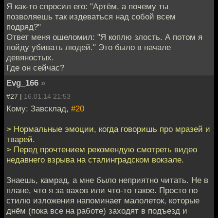
Я как-то спросил его: "Артём, а почему ты
позволяешь так издеваться над собой всем
подряд?"
Ответ меня ошеломил: "Я коплю злость. А потом я
пойду убивать людей." Это было в начале
девяностых.
Где он сейчас?
Evg_166
»
#27 |
16.01.14 21:53
Кому: Завсклад,
#20
> Нормальные эмоции, когда говоришь про мразей и
тварей.
> Перед прочтением рекомендую смотреть видео
недавнего взрыва на сталинградском вокзале.
Знаешь, камрад, а мне было неприятно читать. Не в
плане, что я за вахов или что-то такое. Просто по
стилю изложения напоминает малолеток, которые
днём (пока все на работе) заходят в подъезд и