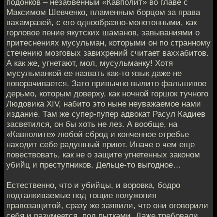
подонков – незабвенный «Кавполит» во главе с
Максимом Шевченко, пламенным борцом за права
вахамразей, с его однообразно-монотонными, как
горловое пение якутских шаманов, завываниями о
притеснениях мусульман, которыми он по странному
стечению мозговых завихрений считает ваххабитов.
А как же, угнетают, мол, мусульманку! Хотя
мусульманкой ее назвать как-то язык даже не
поворачивается. Зато привычно вылито фальшивое
дерьмо, которым доверху, как ночной горшок тучного
Людовика XIV, набито это ныне неуважаемое нами
издание. Там же супер-пупер адвокат Расул Кадиев
засветился, он бы хоть не лез. А вообще, на
«Кавполите» любой сброд и конченное отребье
находит себе радушный приют. Иначе о чем еще
повествовать, как не о защите угнетенных законом
убийц и преступников. Дельце-то выгодное…
Естественно, что и убийцы, и воровка, бодро
подталкиваемые под тощие полужопия
правозащитой, сразу же заявили, что они оговорили
себя и разумеется, под пытками. Даже требовали