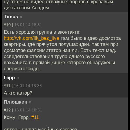
ну это ж не видео отважных борцов с кровавым
диктатором Асадом
Timus
»
#10 |
16.01.14 18:31
Есть хорошая группа в вконтакте:
http://vk.com/lik_bez_live
там было видео досмотра
квартиры, где прячутся полушахидки, так там при
досмотре фалоимитатор нашли. Есть текст мед.
осведетельствования трупа одного русского
ваххабита в прямой кишке которого обнаружены
сперматозоиды.
Герр
»
#11 |
16.01.14 18:36
А кто автор?
Плюшкин
»
#12 |
16.01.14 18:51
Кому: Герр,
#11
Автор - группа идейных хакеров.