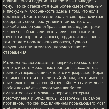
сложившегося подонка, а напротив – приводит к
тому, что он становится еще более омерзительным
и паскудным. Особенность здесь в том, что если
обычный убийца, вор или растлитель предпочитает
совершать свои преступления тайно, то, став
ваххабитом, он уже отбрасывает последние крохи
человеческой морали, выставляя совершаемые
гнусности открыто и напоказ, гордясь и хвастаясь
тем, от чего нормального человека, будь он
верующим или атеистом, передергивает от
отвращения.
Разложение, деградация и неприкрытое скотство –
вот это и есть моральные принципы ваххабитов,
причем утверждающих, что это им разрешает Коран,
что именно это и есть чистый Ислам, и что именно
они являются «спасенной группой». На самом деле
любой ваххабит – средоточие наиболее
омерзительных и мрачных пороков, которым
преступления и блуд, якобы, дозволены. И, самое
противное, что они под влиянием поражающего мозг
и убивающего совесть сектантства, становятся хуже