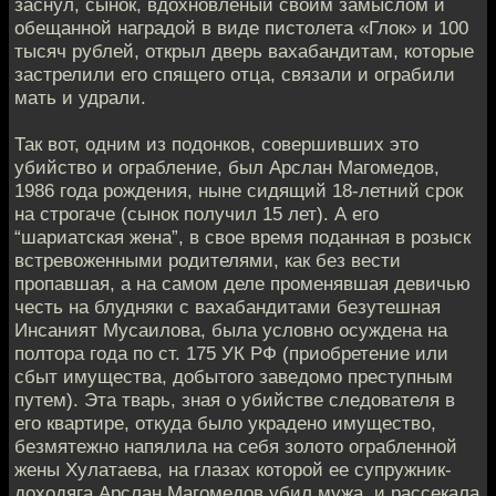
заснул, сынок, вдохновленый своим замыслом и
обещанной наградой в виде пистолета «Глок» и 100
тысяч рублей, открыл дверь вахабандитам, которые
застрелили его спящего отца, связали и ограбили
мать и удрали.
Так вот, одним из подонков, совершивших это
убийство и ограбление, был Арслан Магомедов,
1986 года рождения, ныне сидящий 18-летний срок
на строгаче (сынок получил 15 лет). А его
“шариатская жена”, в свое время поданная в розыск
встревоженными родителями, как без вести
пропавшая, а на самом деле променявшая девичью
честь на блудняки с вахабандитами безутешная
Инсаният Мусаилова, была условно осуждена на
полтора года по ст. 175 УК РФ (приобретение или
сбыт имущества, добытого заведомо преступным
путем). Эта тварь, зная о убийстве следователя в
его квартире, откуда было украдено имущество,
безмятежно напялила на себя золото ограбленной
жены Хулатаева, на глазах которой ее супружник-
доходяга Арслан Магомедов убил мужа, и рассекала