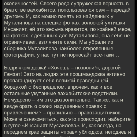
околичностей. Своего рода супружеская верность в
братстве ваххабитов, попользовался сам – передай
другому. И, как можно понять из найденных у
Муталипова на флешке фотках волоокой ухтишки
Инсаният, ей это весьма нравится, по крайней мере,
на фотках, сделанных для Муталипова, она себя не
ограничивает, взгляните сами. Мы убрали из
сборника Муталипова наиболее откровенные
фотографии, у нас тут не порносайт все-таки…
Бодрячком девка! «Хочешь – позвони!», дорогой
Гамзат! Зато на людях эта прошмандовка активно
пропагандирует себя великой праведницей,
борцухой с беспределом, впрочем, как и все
остальные укутанные ваххабитские подстилки.
Немудрено – им это дозволительно. Так же, как и
везде орать о своих нарушенных правах с
привлечением? – правильно – правозащитников.
Можете ознакомиться, как это происходит, наберите
в гугле «Инсаният Мусаилова». И, как всегда, на
переднем крае защиты «прав» ублюдков, негодяев и