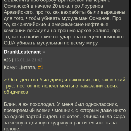
Османской в начале 20 века, про Лоуренса
Аравийского, про то, как ваххабиты были выращены
для того, чтобы убивать мусульман Османов. Про
то, как английские и американские нефтяные
компании посадили на трон монархов Залива, про
то, как ваххабитские государства всецело помогают
США убивать мусульман по всему миру.
DrunkLeutenant
»
#26 |
16.01.14 21:42
Кому: Цитата,
#1
> Он с детства был дрищ и очкошник, но, как всякий
трус, постоянно лелеял мечты о наказании своих
обидчиков
Блин, я аж похолодел. У меня был одноклассник,
презираемый всеми чмошник, с которым даже никто
за одной партой сидеть не хотел. Кличка была Сара
за чёрную длинную кудрявую растительность на
голове.