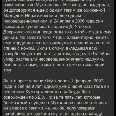
очкошничество Муталипова. Наконец, не выдержав,
он договорился еще с одним таким же обиженкой
Максудом Ибрагимовым и еще одним
несовершеннолетним, и 24 апреля 2006 года они
выманили Гусейнова из здания ДГУ по ул.
Дзержинского под предлогом того, чтобы отдать ему
деньги. Но вместо того, чтобы элементарно набить
ему морду, как всегда, очканули и напали на него со
спины с ножом. Били в спину, вкладывая всю
оскорбленную трусость, а потом, когда уже Гусейнов
умер, заставили несовершеннолетнего недоумка,
бывшего с ними, втыкать нож в уже остывающий
труп.
За это преступление Муталипов 1 февраля 2007
года и сел на 9 лет, однако уже 5 июня 2012 года он
решением Кумторкалинского райсуда был
освобожден по УДО. Но за те пять лет, которые
безмозглый опущенец Муталипов провел в тюряге,
он вместе с такими же, как он, полупокерами,
приобщился к ваххабизму, и, выйдя на свободу,