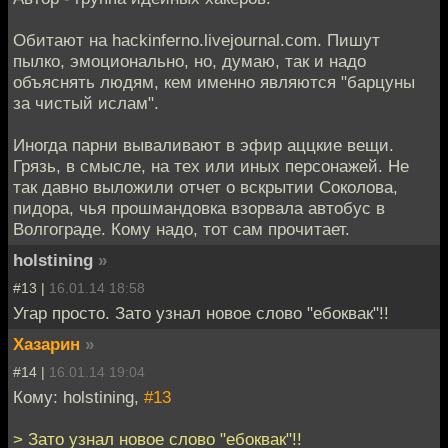
Обитают на hackinferno.livejournal.com. Пишут
пылко, эмоционально, но, думаю, так и надо
объяснять людям, кем именно являются "барцуны
за чистый ислам".
Иногда парни вываливают в эфир аццкие вещи.
Грязь, в смысле, на тех или иных персонажей. Не
так давно выложили отчет о вскрытии Соколова,
пидора, чья прошмандовка взорвала автобус в
Волгограде. Кому надо, тот сам прочитает.
holstining
»
#13 |
16.01.14 18:58
Угар просто. Зато узнал новое слово "ебоквак"!!
Хазарин
»
#14 |
16.01.14 19:04
Кому: holstining,
#13
> Зато узнал новое слово "ебоквак"!!