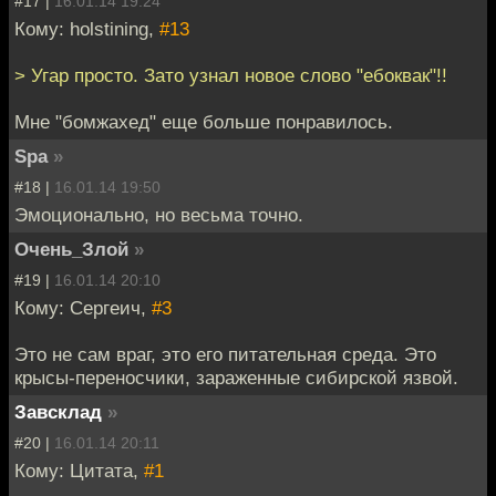
#17 |
16.01.14 19:24
Кому: holstining,
#13
> Угар просто. Зато узнал новое слово "ебоквак"!!
Мне "бомжахед" еще больше понравилось.
Spa
»
#18 |
16.01.14 19:50
Эмоционально, но весьма точно.
Очень_Злой
»
#19 |
16.01.14 20:10
Кому: Сергеич,
#3
Это не сам враг, это его питательная среда. Это
крысы-переносчики, зараженные сибирской язвой.
Завсклад
»
#20 |
16.01.14 20:11
Кому: Цитата,
#1