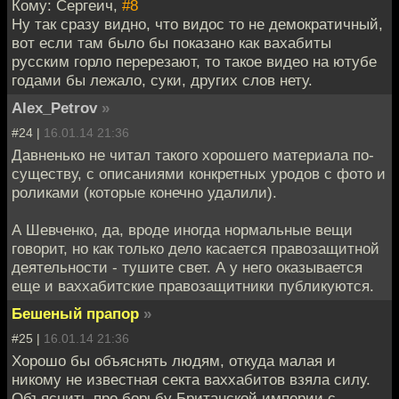
Кому: Сергеич,
#8
Ну так сразу видно, что видос то не демократичный,
вот если там было бы показано как вахабиты
русским горло перерезают, то такое видео на ютубе
годами бы лежало, суки, других слов нету.
Alex_Petrov
»
#24 |
16.01.14 21:36
Давненько не читал такого хорошего материала по-
существу, с описаниями конкретных уродов с фото и
роликами (которые конечно удалили).
А Шевченко, да, вроде иногда нормальные вещи
говорит, но как только дело касается правозащитной
деятельности - тушите свет. А у него оказывается
еще и ваххабитские правозащитники публикуются.
Бешеный прапор
»
#25 |
16.01.14 21:36
Хорошо бы объяснять людям, откуда малая и
никому не известная секта ваххабитов взяла силу.
Объяснить про борьбу Британской империи с