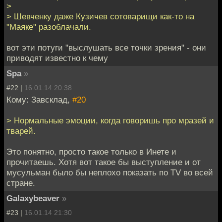
>
> Шевченку даже Кузичев сотоварищи как-то на
"Маяке" разоблачали.
вот эти потуги "выслушать все точки зрения" - они
приводят известно к чему
Spa
»
#22 |
16.01.14 20:38
Кому: Завсклад,
#20
> Нормальные эмоции, когда говоришь про мразей и
тварей.
Это понятно, просто такое только в Инете и
прочитаешь. Хотя вот такое бы выступление и от
мусульман было бы неплохо показать по TV во всей
стране.
Galaxybeaver
»
#23 |
16.01.14 21:30