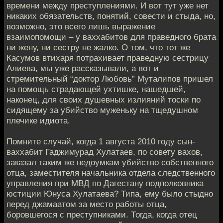
времени между преступлениями. И вот тут уже нет
никаких обязательств, понятий, совести и стыда, но,
возможно, это всего лишь выражение
взаимопомощи – у ваххабитов для праведного брата
ни жену, ни сестру не жалко. О том, что тот же
Касумов втихаря потрахивает праведную сестрицу
Алиева, мы уже рассказывали, а вот и
стремительный “доктор Любовь” Муталипов пришел
на помощь страдающей ухтишке, нашедшей,
наконец, для своих душевных излияний тоски по
сидящему за убийство муженьку на тщедушном
плечике идиота.
Помните случай, когда 1 августа 2010 году сын-
ваххабит Гаджимурад Хулатаев, по совету вахов,
заказал таким же недоумкам убийство собственного
отца, заместителя начальника отдела следственного
управления при МВД по Дагестану подполковника
юстиции Юнуса Хулатаева? Типа, ему было стыдно
перед джамаатом за место работы отца,
боровшегося с преступниками. Тогда, когда отец