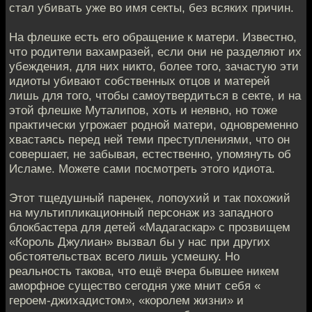
стал убивать уже во имя секты, без всяких причин.
На флешке есть его обращение к матери. Известно,
что родители вахамразей, если они не разделяют их
убеждения, для них никто, более того, зачастую эти
идиоты убивают собственных отцов и матерей
лишь для того, чтобы самоутвердиться в секте, и на
этой флешке Муталипов, хоть и неявно, но тоже
практически угрожает родной матери, одновременно
хвастаясь перед ней теми преступлениями, что он
совершает, не забывая, естественно, упомянуть об
Исламе. Можете сами посмотреть этого идиота.
Этот тщедушный паренек, лопоухий и так похожий
на мультипликационный персонаж из западного
блокбастера для детей «Мадагаскар» с прозвищем
«Король Джулиан» вызвал бы у нас при других
обстоятельствах всего лишь усмешку. Но
реальность такова, что ещё вчера бывшее никем
аморфное существо сегодня уже мнит себя «
героем-джихадистом», «королем жизни» и