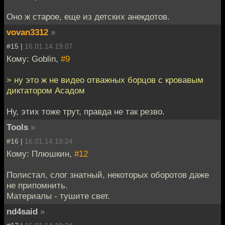
Оно ж старое, еще из детских анекдотов.
vovan3312
»
#15 |
16.01.14 19:07
Кому: Goblin,
#9
> ну это ж не видео отважных борцов с кровавым
диктатором Асадом
Ну, этих тоже трут, правда не так резво.
Tools
»
#16 |
16.01.14 19:24
Кому: Плюшкин,
#12
Полистал, слог знатный, некоторых оборотов даже
не припомнить.
Материалы - тушите свет.
nd4said
»