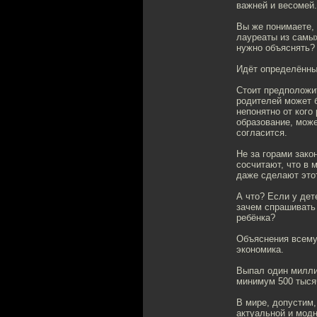
важней и весомей.
Вы же понимаете, 
лауреаты из самы
нужно объяснять? 
Идёт определённы
Стоит предположи
родителей может б
непонятно от кого
образование, може
согласится.
Не за горами зако
сосчитают, что в 
даже сделают это
А что? Если у дет
зачем спрашивать 
ребёнка?
Объяснения всему
экономика.
Выпал один милли
минимум 500 тысяч
В мире, допустим,
актуальной и модн