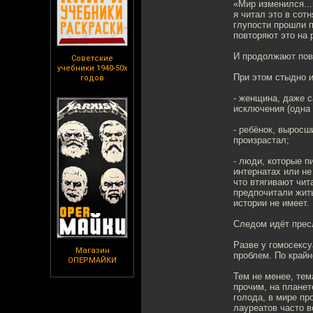
«Мир изменился...
я читал это в сот
глупости прошли п
повторяют это на 
И продолжают пов
Советские
учебники 1940-50х
При этом стыдно и
годов
- женщина, даже с
исключения (одна и
- ребёнок, выросш
произрастал;
- люди, которые п
интернатах или не
что втягивают чит
предпочитали жить
истории не имеет.
Следом идёт прес
Разве у гомосексу
Магазин
проблем. По крайн
ОПЕРМАЙКИ
Тем не менее, тем
прочим, на планет
голода, в мире пр
лауреатов часто в