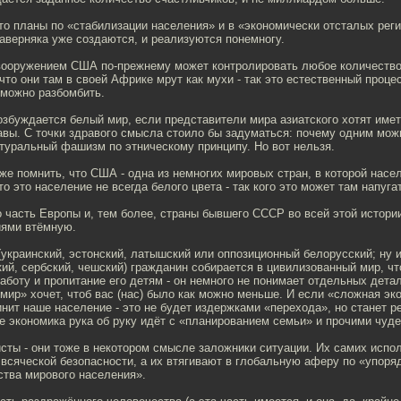
-то планы по «стабилизации населения» и в «экономически отсталых рег
наверняка уже создаются, и реализуются понемногу.
 вооружением США по-прежнему может контролировать любое количество,
 что они там в своей Африке мрут как мухи - так это естественный проце
 можно разбомбить.
озбуждается белый мир, если представители мира азиатского хотят имет
вы. С точки здравого смысла стоило бы задуматься: почему одним мож
туральный фашизм по этническому принципу. Но вот нельзя.
же помнить, что США - одна из немногих мировых стран, в которой насел
что это население не всегда белого цвета - так кого это может там напуг
о часть Европы и, тем более, страны бывшего СССР во всей этой истор
ями втёмную.
(украинский, эстонский, латышский или оппозиционный белорусский; ну и
ий, сербский, чешский) гражданин собирается в цивилизованный мир, чт
аботу и пропитание его детям - он немного не понимает отдельных дета
ир» хочет, чтоб вас (нас) было как можно меньше. И если «сложная эк
нит наше население - это не будет издержками «перехода», но станет р
е экономика рука об руку идёт с «планированием семьи» и прочими чуде
сты - они тоже в некотором смысле заложники ситуации. Их самих испол
 всяческой безопасности, а их втягивают в глобальную аферу по «упор
ства мирового населения».