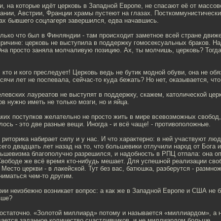
, на которые идёт церковь в Западной Европе, не спасают её от массо
мании, Австрии, Франции храмы пустеют на глазах. Посткоммунистическ
нах бывшего соцлагеря завершился, едва начавшись.
лько что был в Финляндии - там происходит заметное всей стране движе
ричине: церковь не выступила в поддержку гомосексуальных браков. На
Она просто заняла молчаливую позицию. Ах, ты молчишь, церковь? Тогда,
 кто и кого преследует! Церковь ведь не бутик модной обуви, она не обя
сячи лет не поспевала, сейчас-то куда бежать? Но нет, оказывается, что
левских лауреатов не выступят в поддержку, скажем, католической цер
ов нужно иметь не только мозги, но и яйца.
аких поступков желательно не просто жить в мире всевозможных свобод
ось - это две разные вещи. Иногда - и всё чаще! - противоположные.
риторика набирает силу и у нас. И что характерно: в ней участвуют люд
сего двадцать лет назад на то, что большевики отлучили народ от Бога 
льшевизма благополучно разрешился, и надобность в РПЦ отпала: она 
Свободе же всё время кто-нибудь мешает. Для успешной реализации сво
 Место церкви - в лакейской. Тут без вас, батюшка, разберутся - размно
ниматься чем-то другим.
рии неизбежно возникает вопрос: а как же в Западной Европе и США не б
ьше?
достаточно. «Золотой миллиард» потому и называется «миллиардом», а 
щается заданное количество счастливчиков, и не миллиардом больше.