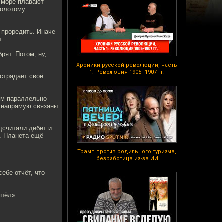
 море плавают
золотому
 проредить. Иначе
т.
рят. Потом, ну,
Хроники русской революции, часть
1: Революция 1905–1907 гг.
острадает своё
сом параллельно
- напрямую связаны
дсчитали дебет и
я. Планета ещё
Трамп против родильного туризма,
безработица из-за ИИ
ебе отчёт, что
ошёл».