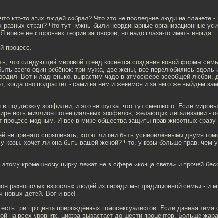
что кто-то этих людей собрал? Что это не последние люди на планете -
х разных стран? Что тут нужны были неординарные организационные уси
Я вовсе не сторонник теории заговоров, но надо глаза-то иметь иногда.
й процесс.
ть, что следующий мировой тренд коснётся создания новой формы семьи
ыть всего один ребёнок: три мужа, две жены, все перелюбились вдоль и
 родил. Вот и ладненько, вырастим чадо в атмосфере всеобщей любви, 
т, когда оно подрастёт - сами на нём и женимся и за него же выйдем зам
н в поддержку зоофилии, и это не шутка: что тут смешного. Если миров
мире есть миллион потенциальных зоофилов, желающих легализации - он
т процесс модным. И все в мире общества защиты прав животных сразу 
ей не принято спрашивать, хотят ли они быть усыновлёнными двумя гом
у козы, хочет ли она быть вашей женой? Что, у козы больше прав, чем 
 этому кромешному цирку лежат не в сфере «конца света» и прочей бес
он разнополых взрослых людей из парадигмы традиционной семьи - и м
 новых детей. Вот и всё!
 есть три процента прирождённых гомосексуалистов. Если данная тема 
ой на всех уровнях, цифра вырастает до шести процентов. Больше жара 