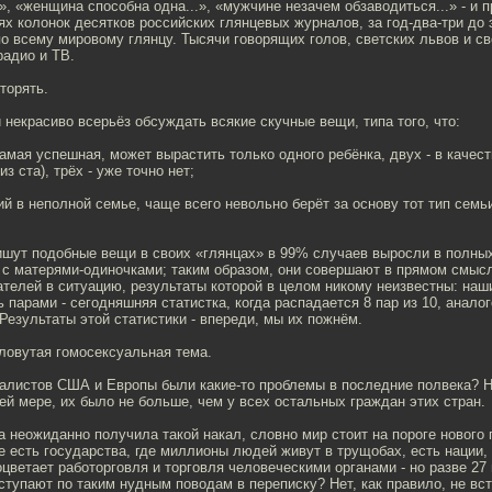
», «женщина способна одна...», «мужчине незачем обзаводиться...» - и п
нях колонок десятков российских глянцевых журналов, за год-два-три до 
о всему мировому глянцу. Тысячи говорящих голов, светских львов и св
радио и ТВ.
торять.
 некрасиво всерьёз обсуждать всякие скучные вещи, типа того, что:
амая успешная, может вырастить только одного ребёнка, двух - в качест
з ста), трёх - уже точно нет;
ий в неполной семье, чаще всего невольно берёт за основу тот тип семьи
ишут подобные вещи в своих «глянцах» в 99% случаев выросли в полных
 с матерями-одиночками; таким образом, они совершают в прямом смысл
ателей в ситуацию, результаты которой в целом никому неизвестны: на
 парами - сегодняшняя статистка, когда распадается 8 пар из 10, анало
 Результаты этой статистики - впереди, мы их пожнём.
ловутая гомосексуальная тема.
алистов США и Европы были какие-то проблемы в последние полвека? Не
ей мере, их было не больше, чем у всех остальных граждан этих стран.
а неожиданно получила такой накал, словно мир стоит на пороге нового
е есть государства, где миллионы людей живут в трущобах, есть нации
оцветает работорговля и торговля человеческими органами - но разве 27
ступают по таким нудным поводам в переписку? Нет, как правило, не вс