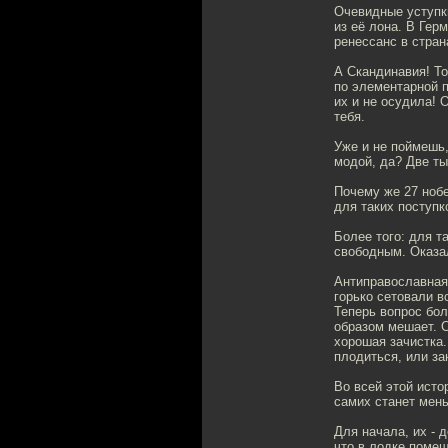
Очевидные уступки
из её лона. В Гер
ренессанс в стра
А Скандинавия! То
по элементарной п
их и не осудила! 
тебя.
Уже и не поймешь,
модой, да? Две ты
Почему же 27 нобе
для таких поступк
Более того: для т
свободным. Оказал
Антиправославная 
горько сетовали в
Теперь вопрос бо
образом мешает. 
хорошая зачистка.
плодиться, или за
Во всей этой исто
самих станет мен
Для начала, их - 
что в лодке поме