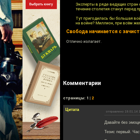
Эксперты в ряде ведущих стран 
течение столетия станут перед 
Тут пригодилась бы большая вой
на войне? Миллион, при всём же
Свобода начинается с зачист
Отлично излагает.
Комментарии
cтраницы: 1 |
2
Цитата
отправлено 19.01.14 
Давайте без эмоци
Тезис первый. Час