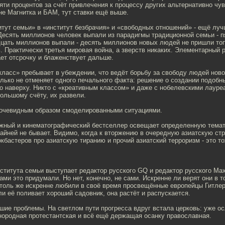
яти процентов за счёт привлечения к процессу других альтернативно ч
не Магнитка и БАМ, тут ставки ещё выше.
тут семьи» в «институт безбрачия» и «свободных отношений» - ещё луч
Десять миллионов человек выпали из парадигмы традиционной семьи - 
дцать миллионов выпали - десять миллионов новых людей не пришли то
. Практически третья мировая война, а зверств никаких. Элементарный 
ет отсрочку и блаженствует дальше.
ласс» пребывает в убеждении, что ведёт борьбу за свободу людей ново
олько не отменяет одного печального факта: решение о создании подобн
о наверху. Никто с «креативным классом» и даже с нобелевскими лауре
большому счёту, их развели.
очевидным образом смоделированными ситуациями.
жный и кинематографический бестселлер освещает определенную тематик
айней не бывает. Видимо, когда к вторжению в очередную азиатскую ст
кбастеров про азиатскую тиранию и прочий азиатский терроризм - это т
ститута семьи выступает редактор русского GQ и редактор русского Max
ами это придумали. Но нет, конечно, не сами. Искренне ли верят они в т
Столь же искренне любили в своё время просвещённые европейцы Гитлер
сли её поливает хороший садовник, она растёт и распускается.
шие проблемы. На светлом пути прогресса вдруг встала церковь: уже о
нородная протестантская и всё ещё держащая осанку православная.