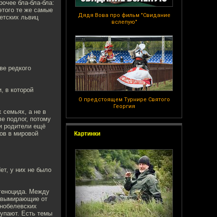
рочее бла-бла-бла:
этого те же самые
Дядя Вова про фильм "Свидание
етских львиц
вслепую"
ве редкого
, в которой
О предстоящем Турнире Святого
Георгия
 семьях, а не в
е подлог, потому
ши родители ещё
гов в мировой
Картинки
т, у них не было
 геноцида. Между
, вымирающие от
 нобелевских
тупают. Есть темы