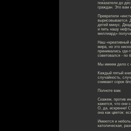
показатели до дес
граждан. Это вам 
Превратили «инсти
вырисовывается. 
детей минус. Два
и пить нашу нефть
миллиард» получа
Наш «креативный к
мира, но это ниск
принимались где-т
советовался - по 
Мы имеем дело с 
Каждый пятый кни
случайность, случ
снимают сорок бло
Полноте вам.
Скажем, против ин
кажется, что они с
О, да, искренне! 
она как цветок: е
Имеются и неболь
католическая, раз