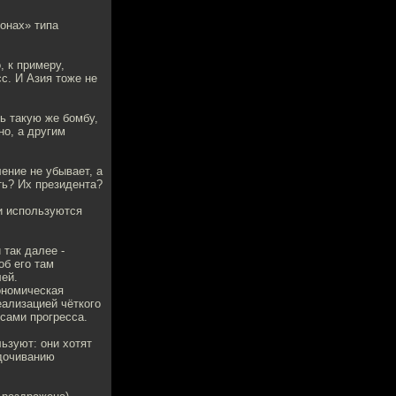
ионах» типа
 к примеру,
сс. И Азия тоже не
ь такую же бомбу,
но, а другим
ение не убывает, а
ать? Их президента?
ии используются
 так далее -
об его там
лей.
ономическая
еализацией чёткого
сами прогресса.
ьзуют: они хотят
ядочиванию