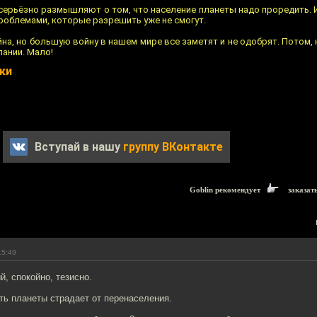
серьёзно размышляют о том, что население планеты надо проредить. 
проблемами, которые разрешить уже не смогут.
на, но большую войну в нашем мире все заметят и не одобрят. Потом, 
лании. Мало!
ки
Вступай в нашу
группу ВКонтакте
Goblin рекомендует
заказат
15:49
й, спокойно, тезисно.
ть планеты страдает от перенаселения.