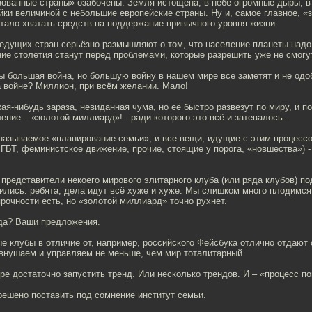
ованные страны» озабочены. Земля истощена, в небе огромные дыры, в
ки величиной с небольшие европейские страны. Ну и, самое главное, «
тало хватать средств на поддержание привычного уровня жизни.
ведущих стран серьёзно размышляют о том, что население планеты надо
ние столетия станут перед проблемами, которые разрешить уже не смогу
ы большая война, но большую войну в нашем мире все заметят и не одоб
а войне? Миллион, при всём желании. Мало!
ая-нибудь зараза, невиданная чума, но её быстро развезут по миру, и п
ение – «золотой миллиард»! - ради которого это всё и затевалось.
 называемое «планирование семьи», и все вещи, идущие с этим процес
ЛГБТ, феминистское движение, прочие, стоящие у порога, «новшества») 
 представители некоего мирового элитарного клуба (или ряда клубов) по
зились: ребята, дела идут всё хуже и хуже. Мы слишком много плодимс
прочности есть, но «золотой миллиард» точно рухнет.
ода? Ваши предложения.
 клубы в отличие от, например, российского Фейсбука отлично отдают с
внушаем и управляем не меньше, чем мир тоталитарный.
е достаточно запустить тренд. Или несколько трендов. И – «процесс п
решено поставить под сомнение институт семьи.