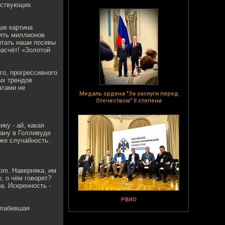
увствующих
ше картина
пять миллионов
птать наши посевы
расчёт! «Золотой
го, прогрессивного
ых трендов
атами не
Медаль ордена "За заслуги перед
Отечеством" II степени
у - ай, какая
рану в Голливуде
оже случайность.
im. Наверняка, им
о, о чём говорят?
а. Искренность -
РВИО
слабевшая