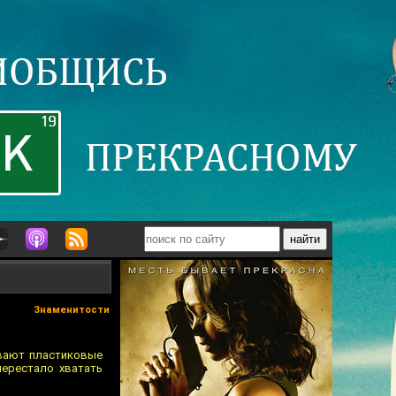
Знаменитости
авают пластиковые
перестало хватать