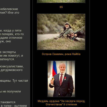
65
 нобелевские
лия? Или это
, когда у пяти
 поперёк, кто-то
дадим отличное
уж, оно
ые эксперты
Остров Сахалин, река Найба
и им помогут, и
заткнутся.
осексуалистами,
у детдомовского
овщины. Тут чистая
ы не получили
Медаль ордена "За заслуги перед
становится
Отечеством" II степени
в топке - вытянем