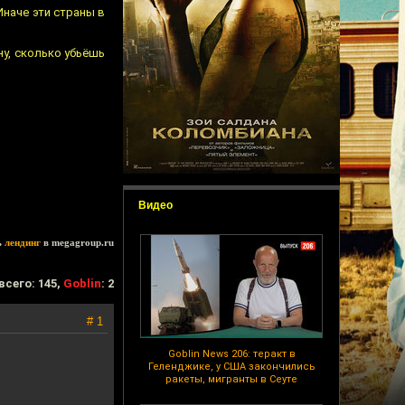
Иначе эти страны в
ну, сколько убьёшь
Видео
ь
лендинг
в megagroup.ru
всего: 145,
Goblin
: 2
# 1
Goblin News 206: теракт в
Геленджике, у США закончились
ракеты, мигранты в Сеуте