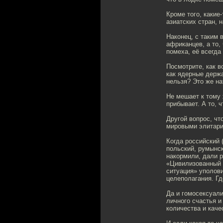
Кроме того, какие
азиатских стран, 
Наконец, с таким
африканцев, а то,
помеха, её всегда
Посмотрите, как в
как ядерные держа
нельзя? Это же на
Не мешает к тому 
прибывает. А то, 
Другой вопрос, чт
мировыми элитари
Когда российский 
польский, румынск
накормили, дали р
«Цивилизованный м
ситуация» уполови
целеполагания. Гд
Да и гомосексуали
личного счастья и
количества и каче