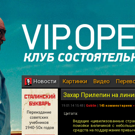
Картинки
Видео
Перев
Новости
Захар Прилепин на лини
19.01.14 15:48 |
Goblin
|
145 комментариев
»
Цитата:
Ведущие «цивилизованные стра
помойки величиной с небольшие
средств на поддержание привыч