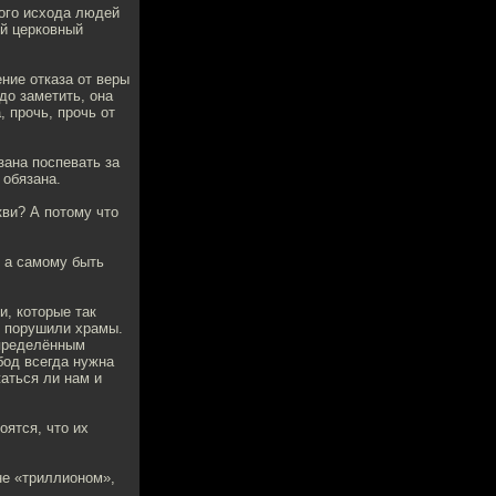
вого исхода людей
ий церковный
ние отказа от веры
до заметить, она
 прочь, прочь от
зана поспевать за
 обязана.
кви? А потому что
, а самому быть
и, которые так
и порушили храмы.
определённым
бод всегда нужна
жаться ли нам и
оятся, что их
не «триллионом»,