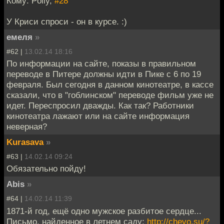
Кому: Polly,
#28
У Криси спроси - он в курсе. :)
емеля
»
#62 |
13.02.14 18:16
По информации на сайте, показы в правильном
переводе в Питере должны идти в Пике с 6 по 19
февраля. Был сегодня в данном кинотеатре, в кассе
сказали, что в "гоблинском" переводе фильм уже не
идет. Переспросил дважды. Как так? Работники
кинотеатра лажают или на сайте информация
неверная?
Kurasava
»
#63 |
14.02.14 09:24
Обязательно пойду!
Abis
»
#64 |
14.02.14 11:39
1871-й год, ещё одно мужское разбитое сердце...
Письмо, найденное в летнем саду:
http://chevo.su/?