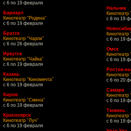
с 6 по 19 февраля
Нальчик
Барнаул
Кинотеатр
Кинотеатр "Родина"
с 6 по 19 
с 6 по 19 февраля
Новосиби
Братск
Кинотеатр 
Кинотеатр "Чарли"
c 6 по 19 
с 6 по 26 февраля
Омск
Иркутск
Кинотеатр 
Кинотеатр "Чайка"
c 6 по 19 
с 6 по 19 февраля
Ростов-на
Казань
Кинотеатр
Кинотеатр "Киномечта"
с 6 по 20 
с 6 по 19 февраля
Самара
Киров
Кинотеатр 
Кинотеатр "Смена"
с 6 по 19 
с 6 по 19 февраля
Тюмень
Красноярск
Кинотеатр 
Кинотеатр "Луч"
с 6 по 19 
с 6 по 19 февраля
Улан-Удэ