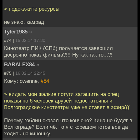
> подскажите ресурсы
не знаю, камрад
Tyler1985
»
#74 |
15.02.14 17:30
Кинотеатр ПИК (СПб) получается завершил
досрочно показ фильма?!!! Ну как так то...?!
BARALEX84
»
#75 |
16.02.14 22:45
Кому: owenne,
#54
> видать мои жалкие потуги затащить на спец
показы по 6 человек друзей недостаточны и
Волгоградские кинотеатры уже не ставят в эфир(((
Почему гоблин сказал что кончено? Кина не будет в
Волгограде? Если чё, то я с корешом готов всегда
ходить на киношку.