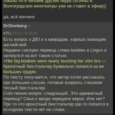
показы по 6 человек друзей недостаточны и
Волгоградские кинотеатры уже не ставят в эфир(((
да, всё кончено
DrSlonberg
»
#70 |
15.02.14 14:39
Есть вопрос к ДЮ и к камрадам, хорошо знающим
английский.
Недавно смотрел перевод слова boobies в Lingvo и
наткнулся на вот такую статью.
>Her big boobies were nearly bursting her slim bra —
Крохотный бюстгальтер буквально лопался на ее
больших грудях.
По тексту получается, что автор хотел рассказать
про большие сиськи, готовые взорвать слишком
тесный бюстгальтер.
Собственно вопрос следующий. Это адекватный
перевод? Смысл вроде передали верно. Или нет?
Про то что крохотный бюстгальтер где-то лопался в
исходном тексте нет ни слова.