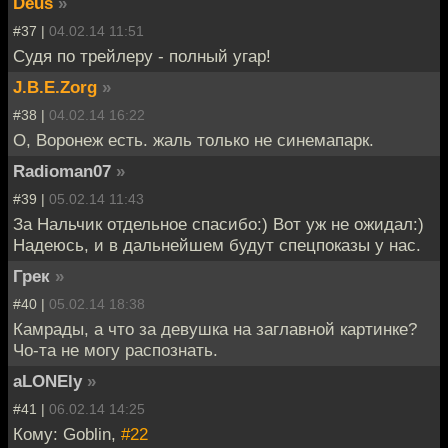
Deus
»
#37 |
04.02.14 11:51
Судя по трейлеру - полный угар!
J.B.E.Zorg
»
#38 |
04.02.14 16:22
О, Воронеж есть. жаль только не синемапарк.
Radioman07
»
#39 |
05.02.14 11:43
За Нальчик отдельное спасибо:) Вот уж не ожидал:)
Надеюсь, и в дальнейшем будут спецпоказы у нас.
Грек
»
#40 |
05.02.14 18:38
Камрады, а что за девушка на заглавной картинке?
Чо-та не могу распознать.
aLONEly
»
#41 |
06.02.14 14:25
Кому: Goblin,
#22