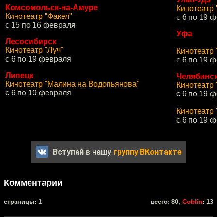
Комсомольск-на-Амуре
Кинотеатр 
Кинотеатр "Факел"
с 6 по 19 
с 15 по 16 февраля
Уфа
Лесосибирск
Кинотеатр "Луч"
Кинотеатр 
с 6 по 19 февраля
с 6 по 19 
Липецк
Челябинс
Кинотеатр "Малина на Водопьянова"
Кинотеатр 
с 6 по 19 февраля
с 6 по 19 
Кинотеатр 
с 6 по 19 
Вступай в нашу
группу ВКонтакте
Комментарии
cтраницы: 1
всего: 80,
Goblin
: 13