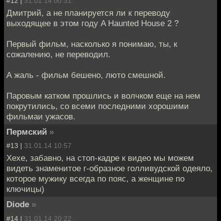
#12 |
31.01.14 00:31
Дмитрий, а не планируется ли к переводу
выходящее в этом году A Haunted House 2 ?
Первый фильм, насколько я понимаю, ты, к
сожалению, не переводил.
А жаль - фильм бешено, люто смешной.
Паровым катком прошлись и волчком еще на нем
покрутились, со всеми последними хорошими
фильмаи ужасов.
Пермский
»
#13 |
31.01.14 10:57
Хехе, забавно, на стоп-кадре к видео мы можем
видеть знаменитое г-образное голливудской одеяло,
которое мужику всегда по пояс, а женщине по
ключицы)
Diode
»
#14 |
31.01.14 20:22