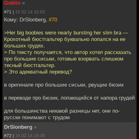
Goblin
»
#71 |
15.02.14 15:02
Кому: DrSlonberg,
#70
>Her big boobies were nearly bursting her slim bra —
Крохотный бюстгальтер буквально лопался на ее
больших грудях.
> По тексту получается, что автор хотел рассказать
про большие сиськи, готовые взорвать слишком
тесный бюстгальтер.
> Это адекватный перевод?
в оригинале про большие сиськи, рвущие бюзик
в переводе про бюзик, лопающийся от напора грудей
для большинства никакой разницы нет, они по-
русски понимают с трудом
DrSlonberg
»
#72 |
15.02.14 15:30