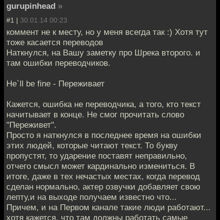
gurupinhead
»
#1 |
30.01.14 00:23
коммент не к месту, но у меня всегда так :) Хотя тут
тоже касается переводов
Наткнулся, на Вашу заметку про Шрека второго. и
там ошибки переводчиков.
He`ll be fine - Переживает
Кажется, ошибка не переводчика, а того, кто текст
начитывает в конце. Не смог прочитать слово
"Переживет".
Просто я наткнулся в последнее время на ошибки
этих людей, которые читают текст. То букву
пропустят, то ударение поставят неправильно,
отчего смысл может кардинально измениться. В
итоге, даже в тех нечастых местах, когда перевод
сделан нормально, актер озвучки добавляет свою
лепту,и на выходе получаем известно что...
Причем, и на Первом канале такие люди работают...
хотя кажется, что там должны работать самые