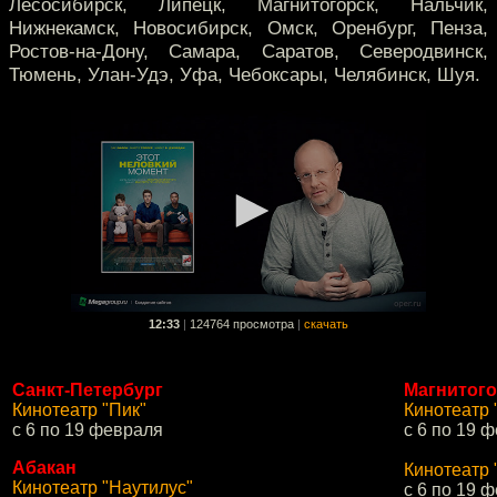
Лесосибирск, Липецк, Магнитогорск, Нальчик,
Нижнекамск, Новосибирск, Омск, Оренбург, Пенза,
Ростов-на-Дону, Самара, Саратов, Северодвинск,
Тюмень, Улан-Удэ, Уфа, Чебоксары, Челябинск, Шуя.
12:33
|
124764 просмотра
|
скачать
Санкт-Петербург
Магнитого
Кинотеатр "Пик"
Кинотеатр 
с 6 по 19 февраля
с 6 по 19 
Абакан
Кинотеатр 
Кинотеатр "Наутилус"
с 6 по 19 