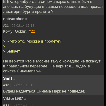
В Екатеринбурге , в синема парке фильм был в
анонсах на будущее в вашем переводе а щас пропал
. Екатеринбург в пролёте ?
netwatcher
»
#31 |
02.02.14 17:18
Кому: Goblin,
#22
> > Что это, Москва в пролете?
>
> бывает
Не верится что в Москве такую комедию не покажут
в правильном переводе. Не верится... Ждём в
списке Синемапарки!
Sniff
»
#32 |
02.02.14 18:13
Будем надеяться Синема Парк не подведет.
Viktor1987
»
#33 |
02.02.14 19:33