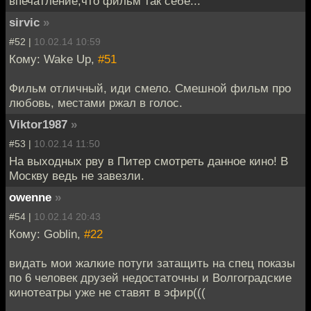
впечатление,что фильм так себе...
sirvic
»
#52 |
10.02.14 10:59
Кому: Wake Up,
#51
Фильм отличный, иди смело. Смешной фильм про
любовь, местами ржал в голос.
Viktor1987
»
#53 |
10.02.14 11:50
На выходных рву в Питер смотреть данное кино! В
Москву ведь не завезли.
owenne
»
#54 |
10.02.14 20:43
Кому: Goblin,
#22
видать мои жалкие потуги затащить на спец показы
по 6 человек друзей недостаточны и Волгоградские
кинотеатры уже не ставят в эфир(((