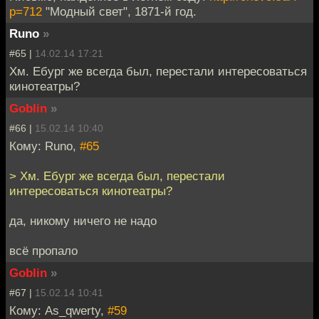
p=712
"Модный свет", 1871-й год.
Runo
»
#65 |
14.02.14 17:21
Хм. Ебург же всегда был, перестали интересоваться
кинотеатры?
Goblin
»
#66 |
15.02.14 10:40
Кому: Runo,
#65
> Хм. Ебург же всегда был, перестали
интересоваться кинотеатры?
да, никому ничего не надо
всё пропало
Goblin
»
#67 |
15.02.14 10:41
Кому: As_qwerty,
#59