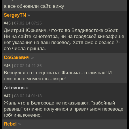
а все обновили сайт, вижу
SergeyTN
»
#45 |
07.02.14 07:25
Дмитрий Юрьевич, что-то во Владивостоке сбоит.
Ни на сайте кинотеатра, ни на городской киноафише
нет указания на ваш перевод. Хотя смс о сеансе 7-
ого числа пришла.
Собакевич
»
#46 |
07.02.14 21:36
Вернулся со спецпоказа. Фильма - отличная! И
смешных моментов - море!
Artevons
»
#47 |
08.02.14 01:13
Жаль что в Белгороде не показывают, "забойный
реванш" отлично получился в правильном переводе
гоблина конечно.
Rebel
»