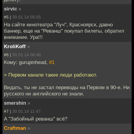
sirvic
»
#5 |
30.01.14 05:55
На сайте кинотеатра "Луч", Красноярск, давно
баннер, еще на "Реванш" покупал билеты, обратил
внимание. Ура!!!
KroliKoff
»
#6 |
30.01.14 06:46
Кому: gurupinhead,
#1
> Первом канале такие люди работают.
Видать, ты не застал переводы на Первом в 90-е. Ни
русского ни английского не знали.
smershin
»
#7 |
30.01.14 11:47
А "Забойный реванш" всё?
Craftman
»