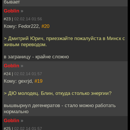
бывает
Goblin
»
#23 |
02.02.14 01:56
Кому: Fedor222,
#20
> Дмитрий Юрич, приезжайте пожалуйста в Минск с
живым переводом.
в заграницу - крайне сложно
Goblin
»
#24 |
02.02.14 01:57
Кому: gexrjd,
#19
> ДЮ молодец. Блин, откуда столько энергии?
вышвырнул дегенератов - стало можно работать
нормально
Goblin
»
#25 |
02.02.14 01:57