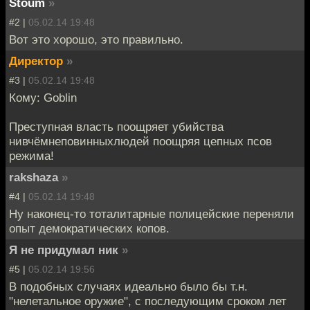
Stoum
»
#2 |
05.02.14 19:48
Вот это хорошо, это правильно.
Директор
»
#3 |
05.02.14 19:48
Кому: Goblin
Преступная власть поощряет убийства
нивчёмнеповинныхлюдей поощряя цепных псов
режима!
rakshaza
»
#4 |
05.02.14 19:48
Ну наконец-то тоталитарные полицейские переняли
опыт демократических копов.
Я не придумал ник
»
#5 |
05.02.14 19:56
В подобных случаях идеально было бы т.н.
"нелетальное оружие", с последующим сроком лет