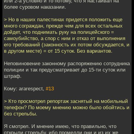
или 2-а условно и то потому, что я настаивал на
более суровом наказании.
> Но в наших палестинах придется положить еще
много сограждан, прежде чем для всех остальных
дойдет, что поднимать руку на полицейского =
самоубийство, а спор с ним и отказ от выполнения
его требований (законность их потом обсуждается, и
в другом месте) = от 15 суток. Без вариантов.
Неповиновение законному распоряжению сотрудника
полиции и так предусматривает до 15-ти суток или
штраф.
Кому: ararespect,
#13
> Кто просмотрел репортаж заснятый на мобильный
телефон? По моему мнению можно было обойтись и
без стрельбы.
Я смотрел. И мнение имею, что правильно, что
открыли стрельбу, ибо промедли они и из их же