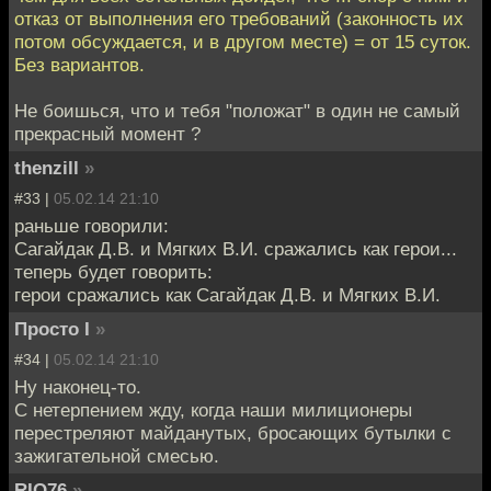
отказ от выполнения его требований (законность их
потом обсуждается, и в другом месте) = от 15 суток.
Без вариантов.
Не боишься, что и тебя "положат" в один не самый
прекрасный момент ?
thenzill
»
#33 |
05.02.14 21:10
раньше говорили:
Сагайдак Д.В. и Мягких В.И. сражались как герои...
теперь будет говорить:
герои сражались как Сагайдак Д.В. и Мягких В.И.
Просто I
»
#34 |
05.02.14 21:10
Ну наконец-то.
С нетерпением жду, когда наши милиционеры
перестреляют майданутых, бросающих бутылки с
зажигательной смесью.
RIO76
»