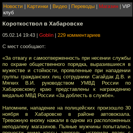
Новости
|
Картинки
|
Видео
|
Переводы
|
Магазин
|
VIP
клуб
Короткоствол в Хабаровске
05.02.14 19:43
|
Goblin
|
229 комментариев
С мест сообщают:
«За отвагу и самоотверженность при несении службы
по охране общественного порядка, выразившиеся в
мужестве и стойкости, проявленные при нападении
группы гражданских лиц сотрудники Сагайдак Д.В. и
Мягких В.И. руководством УМВД России по
Хабаровскому краю представлены к награждению
медалью МВД России «За доблесть в службе».
Напомним, нападение на полицейских произошло 30
ноября в Хабаровске в районе автовокзала.
Тревожную кнопку нажали в одном из расположенных
неподалеку магазинов. Пьяные мужчины попытались
пронести мимо кассы алкоголь, устроили драку с