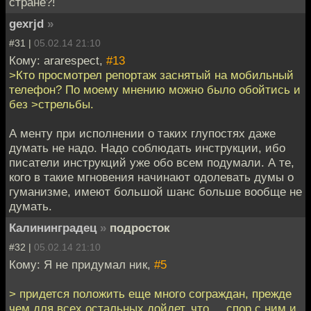
стране?!
gexrjd
»
#31 |
05.02.14 21:10
Кому: ararespect,
#13
>Кто просмотрел репортаж заснятый на мобильный
телефон? По моему мнению можно было обойтись и
без >стрельбы.
А менту при исполнении о таких глупостях даже
думать не надо. Надо соблюдать инструкции, ибо
писатели инструкций уже обо всем подумали. А те,
кого в такие мгновения начинают одолевать думы о
гуманизме, имеют большой шанс больше вообще не
думать.
Калининградец
»
подросток
#32 |
05.02.14 21:10
Кому: Я не придумал ник,
#5
> придется положить еще много сограждан, прежде
чем для всех остальных дойдет, что ... спор с ним и