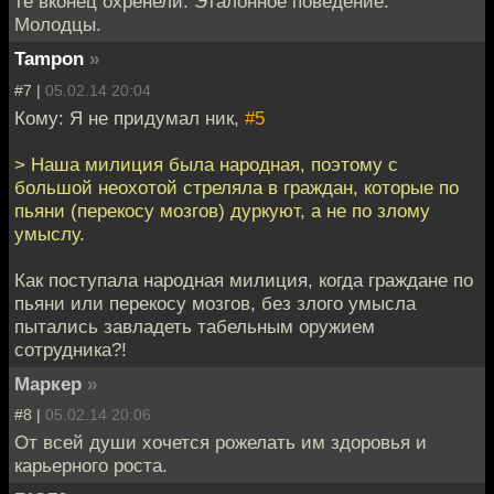
те вконец охренели. Эталонное поведение.
Молодцы.
Tampon
»
#7 |
05.02.14 20:04
Кому: Я не придумал ник,
#5
> Наша милиция была народная, поэтому с
большой неохотой стреляла в граждан, которые по
пьяни (перекосу мозгов) дуркуют, а не по злому
умыслу.
Как поступала народная милиция, когда граждане по
пьяни или перекосу мозгов, без злого умысла
пытались завладеть табельным оружием
сотрудника?!
Маркер
»
#8 |
05.02.14 20:06
От всей души хочется рожелать им здоровья и
карьерного роста.