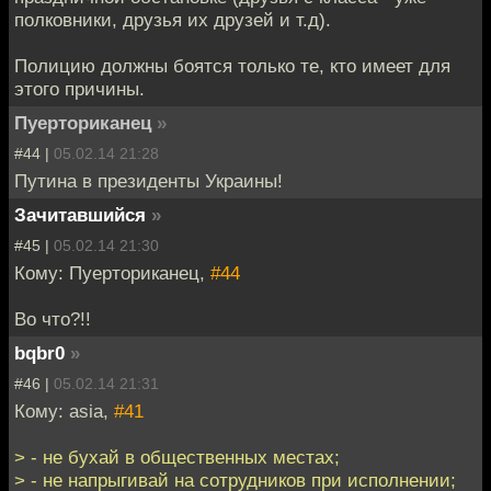
полковники, друзья их друзей и т.д).
Полицию должны боятся только те, кто имеет для
этого причины.
Пуерториканец
»
#44 |
05.02.14 21:28
Путина в президенты Украины!
Зачитавшийся
»
#45 |
05.02.14 21:30
Кому: Пуерториканец,
#44
Во что?!!
bqbr0
»
#46 |
05.02.14 21:31
Кому: asia,
#41
> - не бухай в общественных местах;
> - не напрыгивай на сотрудников при исполнении;