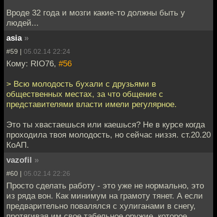
Вроде 32 года и мозги какие-то должны быть у
людей...
asia
»
#59 |
05.02.14 22:24
Кому: RIO76,
#56
> Всю молодость бухали с друзьями в
общественных местах, за что общение с
представителями власти имели регулярное.
Это ты хвастаешься или каешься? Не в курсе когда
проходила твоя молодость, но сейчас низзя. ст.20.20
КоАП.
vazofil
»
#60 |
05.02.14 22:26
Просто сделать работу - это уже не нормально, это
из ряда вон. Как минимум на грамоту тянет. А если
предварительно повалялся с хулиганами в снегу,
протягивая им свое табельное оружие, которое