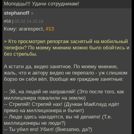
Молодцы!!! Удачи сотрудникам!
stephanoff
»
#58 |
05.02.14 22:16
Кому: ararespect,
#13
> Кто просмотрел репортаж заснятый на мобильный
телефон? По моему мнению можно было обойтись и
без стрельбы.
А кстати да, видео занятное. По моему мнению,
жаль, что и автору видео не перепало - уж слишком
борзо он себя вёл. Вообще же граждане занятные:
-- Эй, на людей не направляй! (Это после того, как
миллицонера повалили на землю)
-- Стреляй! Стреляй нах! (Дункан МакКлауд идёт
прямо на миллиционера и бычит)
-- Люди здесь находятся, вы чё делаете! (Т.е.
миллиционеры не люди?)
-- Ты убил его! Убил! (Внезапно, да?)