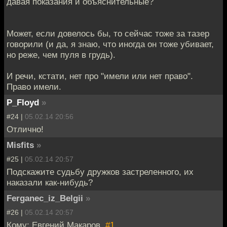
давая показания и объяснительные?
Может, если довелось бы, то сейчас тоже за тазер
говорили (и да, я знаю, что иногда он тоже убивает,
но реже, чем пуля в грудь).
И речи, кстати, нет про "имели или нет право".
Право имели.
P_Floyd
»
#24 |
05.02.14 20:56
Отлично!
Misfits
»
#25 |
05.02.14 20:57
Подскажите судьбу дружков застреленного, их
наказали как-нибудь?
Ferganec_iz_Belgii
»
#26 |
05.02.14 20:57
Кому: Евгений Макаров,
#1