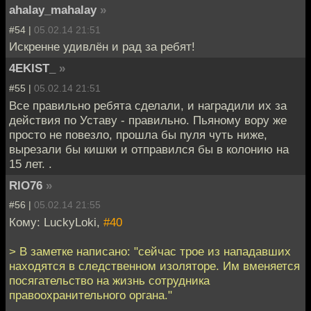
ahalay_mahalay
»
#54 |
05.02.14 21:51
Искренне удивлён и рад за ребят!
4EKIST_
»
#55 |
05.02.14 21:51
Все правильно ребята сделали, и наградили их за
действия по Уставу - правильно. Пьяному вору же
просто не повезло, прошла бы пуля чуть ниже,
вырезали бы кишки и отправился бы в колонию на
15 лет. .
RIO76
»
#56 |
05.02.14 21:55
Кому: LuckyLoki,
#40
> В заметке написано: "сейчас трое из нападавших
находятся в следственном изоляторе. Им вменяется
посягательство на жизнь сотрудника
правоохранительного органа."