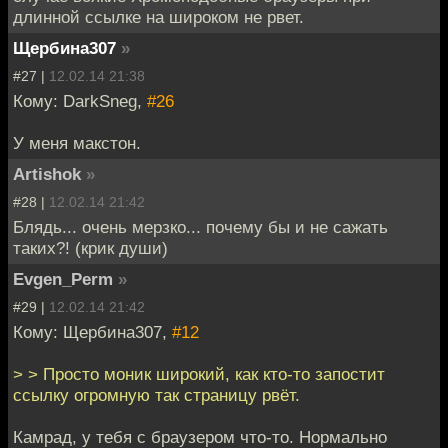
длинной ссылке на широком не рвет.
Щербина307
»
#27 |
12.02.14 21:38
Кому: DarkSneg,
#26
У меня макстон.
Artishok
»
#28 |
12.02.14 21:42
Блядь... очень мерзко... почему бы и не сажать
таких?! (крик души)
Evgen_Perm
»
#29 |
12.02.14 21:42
Кому: Щербина307,
#12
> > Просто моник широкий, как кто-то запостит
ссылку огромную так страницу рвёт.
Камрад, у тебя с браузером что-то. Нормально