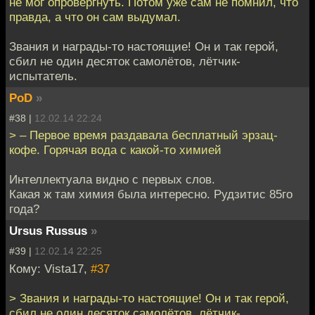
не мог опровергнуть. Потом уже сам не помнил, что
правда, а что он сам выдумал.
Звания и награды-то настоящие! Он и так герой,
сбил не один десяток самолётов, лётчик-
испытатель.
PoD
»
#38 |
12.02.14 22:24
> – Первое время раздавала бесплатный эрзац-
кофе. Горячая вода с какой-то химией
Интеллектуала видно с первых слов.
Какая ж там химия была интересно. Рудзитис 85го
года?
Ursus Russus
»
#39 |
12.02.14 22:25
Кому: Vista17,
#37
> Звания и награды-то настоящие! Он и так герой,
сбил не один десяток самолётов, лётчик-