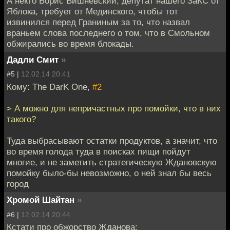
А некто Борис Вишневский, депутат нашего ЗаКС от
Яблока, требует от Мединского, чтобы тот
извинился перед Граниным за то, что назвал
враньем слова последнего о том, что в Смольном
обжирались во время блокады.
Дадли Смит
»
#5 |
12.02.14 20:41
Кому: The DarK One,
#2
> А можно для непричастных про помойки, что в них
такого?
Туда выбрасывают остатки продуктов, а значит, что
во время голода туда в поисках пищи пойдут
многие, и не заметить стратегическую Ждановскую
помойку было-бы невозможно, о ней знал бы весь
город
Хромой Шайтан
»
#6 |
12.02.14 20:44
Кстати про обжорство Жданова: