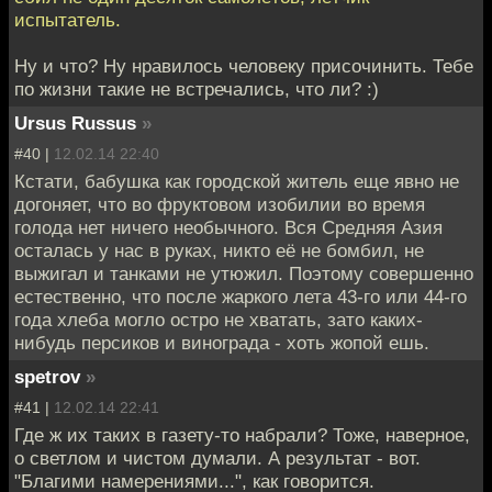
испытатель.
Ну и что? Ну нравилось человеку присочинить. Тебе
по жизни такие не встречались, что ли? :)
Ursus Russus
»
#40 |
12.02.14 22:40
Кстати, бабушка как городской житель еще явно не
догоняет, что во фруктовом изобилии во время
голода нет ничего необычного. Вся Средняя Азия
осталась у нас в руках, никто её не бомбил, не
выжигал и танками не утюжил. Поэтому совершенно
естественно, что после жаркого лета 43-го или 44-го
года хлеба могло остро не хватать, зато каких-
нибудь персиков и винограда - хоть жопой ешь.
spetrov
»
#41 |
12.02.14 22:41
Где ж их таких в газету-то набрали? Тоже, наверное,
о светлом и чистом думали. А результат - вот.
"Благими намерениями...", как говорится.