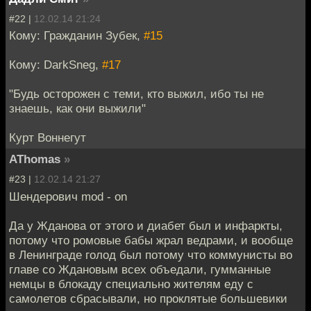
#22 |
12.02.14 21:24
Кому: Гражданин Зубек,
#15
Кому: DarkSneg,
#17
"Будь осторожен с теми, кто выжил, ибо ты не
знаешь, как они выжили"
Курт Воннегут
AThomas
»
#23 |
12.02.14 21:27
Шендерович mod - on
Да у Жданова от этого и диабет был и инфаркты,
потому что ромовые бабы жрал ведрами, и вообще
в Ленинграде голод был потому что коммунисты во
главе со Ждановым всех объедали, гумманные
немцы в блокаду специально жителям еду с
самолетов сбрасывали, но проклятые большевики