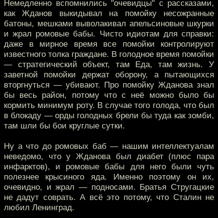
Немедленно вспомнились "очевидцы" с рассказами,
как Жданов выкидывал на помойку несожранные
батоны, мешками выволакивал апельсиновые шкурки
и жрал ромовые бабы. Чисто идиотам для справки:
даже в мирное время все помойки контролируют
известного толка граждане. В голодное время помойки
— стратегический объект, там Еда, там жизнь. У
заветной помойки держат оборону, а пытающихся
вторгнуться — убивают. Про помойку Жданова знал
бы весь район, потому что с неё можно было бы
кормить минимум роту. В случае того голода, что был
в блокаду — орды голодных брели бы туда как зомби,
там шли бы бои круглые сутки.
Ну а что до ромовых баб — нашим интеллектуалам
неведомо, что у Жданова был диабет (плюс пара
инфарктов), и ромовые бабы для него были чуть
полезнее крысиного яда. Именно поэтому он их,
очевидно, и жрал — подносами. Братья Стругацкие
не дадут соврать. А всё это потому, что Сталин не
любил Ленинград.