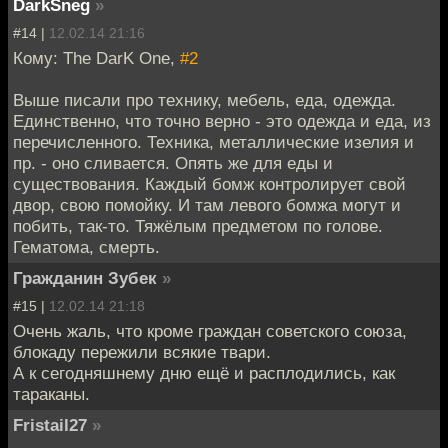
DarkSneg
»
#14 |
12.02.14 21:16
Кому: The DarK One,
#2
Выше писали про технику, мебель, еда, одежда.
Единственно, что точно верно - это одежда и еда, из
перечисленного. Техника, металлические изелия и
пр. - оно сливается. Опять же для еды и
существования. Каждый бомж контролирует свой
двор, свою помойку. И там левого бомжа могут и
побить, так-то. Тяжёлым предметом по голове.
Гематома, смерть.
Гражданин Зубек
»
#15 |
12.02.14 21:18
Очень жаль, что кроме граждан советского союза,
блокаду пережили всякие твари.
А к сегодняшнему дню ещё и расплодились, как
тараканы.
Fristail27
»