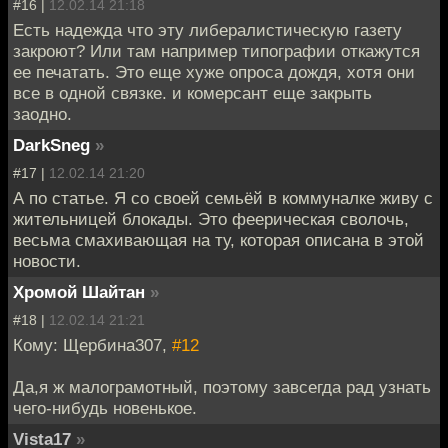
#16 |
12.02.14 21:18
Есть надежда что эту либералистическую газету
закроют? Или там например типографии откажутся
ее печатать. Это еще хуже опроса дождя, хотя они
все в одной связке. и комерсант еще закрыть
заодно.
DarkSneg
»
#17 |
12.02.14 21:20
А по статье. Я со своей семьёй в коммуналке живу с
жительницей блокады. Это феерическая сволочь,
весьма смахивающая на ту, которая описана в этой
новости.
Хромой Шайтан
»
#18 |
12.02.14 21:21
Кому: Щербина307,
#12
Да,я ж малограмотный, поэтому завсегда рад узнать
чего-нибудь новенькое.
Vista17
»