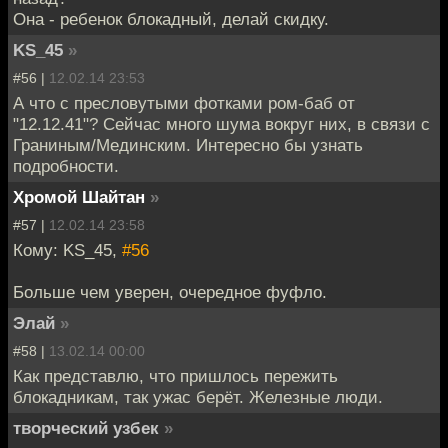
Она - ребенок блокадный, делай скидку.
KS_45
»
#56 |
12.02.14 23:53
А что с пресловутыми фотками ром-баб от
"12.12.41"? Сейчас много шума вокруг них, в связи с
Граниным/Мединским. Интересно бы узнать
подробности.
Хромой Шайтан
»
#57 |
12.02.14 23:58
Кому: KS_45,
#56
Больше чем уверен, очередное фуфло.
Элай
»
#58 |
13.02.14 00:00
Как представлю, что пришлось пережить
блокадникам, так ужас берёт. Железные люди.
творческий узбек
»