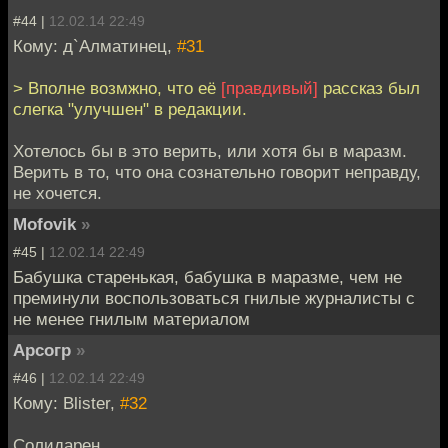
#44 |
12.02.14 22:49
Кому: д`Алматинец,
#31
> Вполне возмжно, что её
[правдивый]
рассказ был
слегка "улучшен" в редакции.
Хотелось бы в это верить, или хотя бы в маразм.
Верить в то, что она сознательно говорит неправду,
не хочется.
Mofovik
»
#45 |
12.02.14 22:49
Бабушка старенькая, бабушка в маразме, чем не
преминули воспользоваться гнилые журналисты с
не менее гнилым материалом
Арсогр
»
#46 |
12.02.14 22:49
Кому: Blister,
#32
Солидарен.