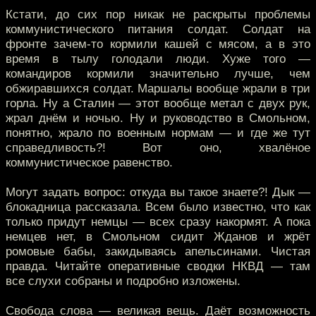
Кстати, до сих пор никак не раскрыты проблемы
коммунистического питания солдат. Солдат на
фронте зачем-то кормили кашей с мясом, а в это
время в тылу голодали люди. Хуже того —
командиров кормили значительно лучше, чем
обжиравшихся солдат. Маршалы вообще жрали в три
горла. Ну а Сталин — этот вообще метал с двух рук,
жрал днём и ночью. Ну и руководство в Смольном,
понятно, жрало по военным нормам — и где же тут
справедливость?! Вот оно, хвалёное
коммунистическое равенство.
Могут задать вопрос: откуда вы такое знаете?! Дык —
блокадница рассказала. Всем было известно, что как
только придут немцы — всех сразу накормят. А пока
немцев нет, в Смольном сидит Жданов и жрёт
ромовые бабы, закидываясь апельсинами. Чистая
правда. Читайте оперативные сводки НКВД — там
все слухи собраны и подробно изложены.
Свобода слова — великая вещь. Даёт возможность