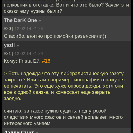
полковник в отставке. Вот и что это было? Зачем эти
сказки ему нужны были?
The DarK One
»
#20 |
12.02.14 21:24
Спасибо, внятно про помойки разъяснили))
yazii
»
#21 |
12.02.14 21:24
Кому: Fristail27,
#16
> Есть надежда что эту либералистическую газету
закроют? Или там например типографии откажутся
ее печатать. Это еще хуже опроса дождя, хотя они
все в одной связке. и комерсант еще закрыть
заодно.
считаю, за такое нужно судить. под угрозой
следствия много фактов и связей всплывет, много
интересного узнаем
Дадли Смит
»