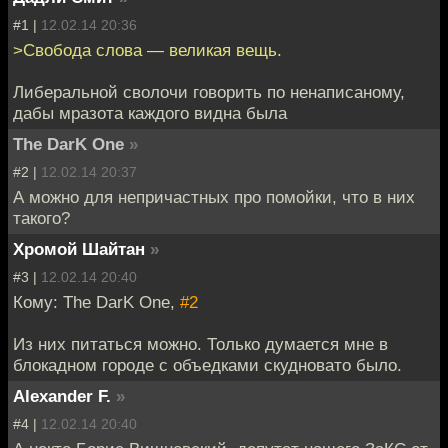
#1 |
12.02.14 20:36
>Свобода слова — великая вещь.
Либеральной сволочи говорить по ненаписаному,
дабы мразота каждого видна была
The DarK One
»
#2 |
12.02.14 20:37
А можно для непричастных про помойки, что в них
такого?
Хромой Шайтан
»
#3 |
12.02.14 20:40
Кому: The DarK One,
#2
Из них питаться можно. Только думается мне в
блокадном городе с объедками скудновато было.
Alexander F.
»
#4 |
12.02.14 20:40