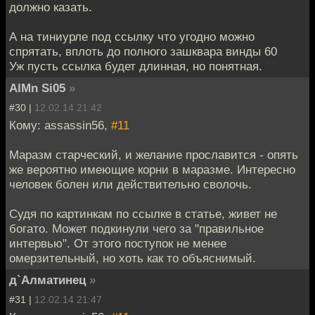
должно казать.
А на тиниурле под ссылку что угодно можно
спрятать, вплоть до полного зашквара винды 60
Уж пусть ссылка будет длинная, но понятная.
AlMn Si05
»
#30 |
12.02.14 21:42
Кому: assassin56,
#11
Маразм старческий, и желание прославится - опять
же вероятно имеющие корни в маразме. Интересно
человек болен или действительно сволочь.
Судя по картинкам по ссылке в статье, живет не
богато. Может подкинули чего за "правильное
интервью". От этого поступок не менее
омерзительный, но хоть как то объяснимый.
д`Алматинец
»
#31 |
12.02.14 21:47