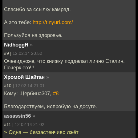
Спасибо за ссылку камрад.
А это тебе:
http://tinyurl.com/
Пользуйся на здоровье.
NidhoggR
»
#9 |
12.02.14 20:52
Очевидноже, что книжку подделал лично Сталин.
Почерк его!!!
Хромой Шайтан
»
#10 |
12.02.14 21:01
Кому: Щербина307,
#8
Благодарствуем, испробую на досуге.
assassin56
»
#11 |
12.02.14 21:02
> Одна — беззастенчиво лжёт