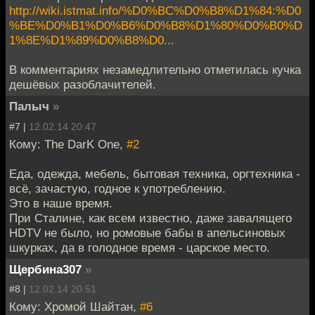
http://wiki.istmat.info/%D0%BC%D0%B8%D1%84:%D0
%BE%D0%B1%D0%B6%D0%B8%D1%80%D0%B0%D
1%8E%D1%89%D0%B8%D0...
В комментариях незамедлительно отметилась кучка
дешёвых разоблачителей.
Палыч
»
#7 |
12.02.14 20:47
Кому: The DarK One,
#2
Еда, одежда, мебель, бытовая техника, оргтехника -
всё, зачастую, годное к употреблению.
Это в наше время.
При Сталине, как всем известно, даже завалящего
HDTV не было, но ромовые бабы в апельсиновых
шкурках, да в голодное время - царское место.
Щербина307
»
#8 |
12.02.14 20:51
Кому: Хромой Шайтан,
#6