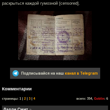
раскрыться каждой гумозной [censored].
Подписывайся на наш
канал в Telegram
Комментарии
cтраницы: 1 |
2
|
3
|
4
всего: 354,
Goblin
: 6
Дадли Смит
»