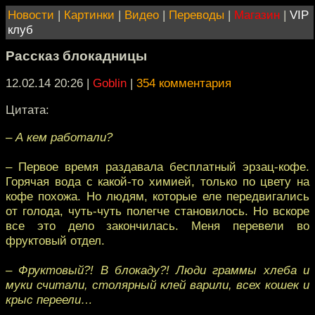
Новости
|
Картинки
|
Видео
|
Переводы
|
Магазин
|
VIP
клуб
Рассказ блокадницы
12.02.14 20:26
|
Goblin
|
354 комментария
Цитата:
– А кем работали?
– Первое время раздавала бесплатный эрзац-кофе.
Горячая вода с какой-то химией, только по цвету на
кофе похожа. Но людям, которые еле передвигались
от голода, чуть-чуть полегче становилось. Но вскоре
все это дело закончилась. Меня перевели во
фруктовый отдел.
– Фруктовый?! В блокаду?! Люди граммы хлеба и
муки считали, столярный клей варили, всех кошек и
крыс переели…