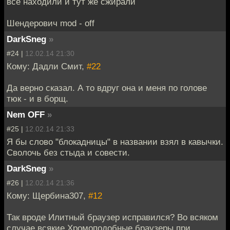
все находили и тут же сжирали
Шендерович mod - off
DarkSneg
»
#24 |
12.02.14 21:30
Кому: Дадли Смит,
#22
Да верно сказал. А то вдруг она и меня по голове
тюк - и в борщ.
Nem OFF
»
#25 |
12.02.14 21:33
Я бы слово "блокадницы" в названии взял в кавычки.
Сволочь без стыда и совести.
DarkSneg
»
#26 |
12.02.14 21:36
Кому: Щербина307,
#12
Так вроде Илитный браузер исправился? Во всяком
случае всякие Хромоподобные браузеры при