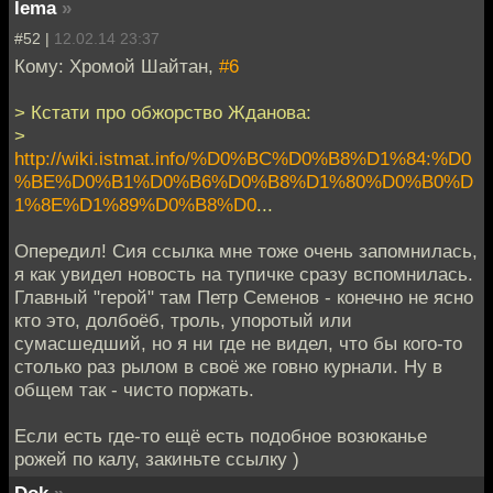
lema
»
#52 |
12.02.14 23:37
Кому: Хромой Шайтан,
#6
> Кстати про обжорство Жданова:
>
http://wiki.istmat.info/%D0%BC%D0%B8%D1%84:%D0
%BE%D0%B1%D0%B6%D0%B8%D1%80%D0%B0%D
1%8E%D1%89%D0%B8%D0
...
Опередил! Сия ссылка мне тоже очень запомнилась,
я как увидел новость на тупичке сразу вспомнилась.
Главный "герой" там Петр Семенов - конечно не ясно
кто это, долбоёб, троль, упоротый или
сумасшедший, но я ни где не видел, что бы кого-то
столько раз рылом в своё же говно курнали. Ну в
общем так - чисто поржать.
Если есть где-то ещё есть подобное возюканье
рожей по калу, закиньте ссылку )