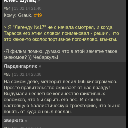
Алекс Шульц
»
#54 |
13.02.14 21:40
Кому: Grauk,
#49
> Я "Легенду №17" не с начала смотрел, и когда
Тарасов его этим словом поименовал - решил, что
это какое-то околоспортивное погонялово, кгы-кгы.
-Я фильм помню, думаю что в этой заметке такое
знакомое? )) Чебаркуль!
Ларденгарлик
»
#55 |
13.02.14 23:38
На самом деле, метеорит весил 666 килограммов.
Просто правительство скрывает от нас правду!
Выдумали несчётное количество фиктивных
обломков, что бы скрыть его вес. И скрыли
настоящую баллистическую траекторию, что бы не
понять от куда он был послан.
зверюга
»