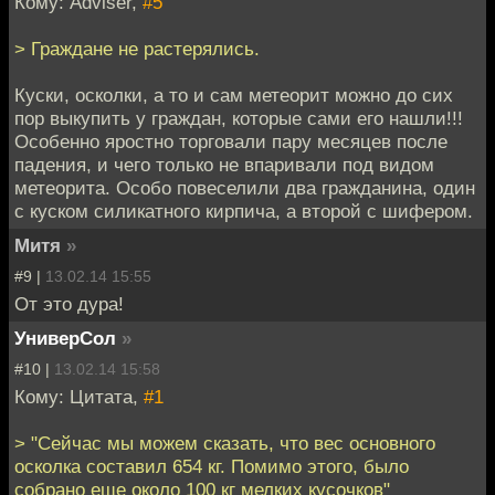
Кому: Adviser,
#5
> Граждане не растерялись.
Куски, осколки, а то и сам метеорит можно до сих
пор выкупить у граждан, которые сами его нашли!!!
Особенно яростно торговали пару месяцев после
падения, и чего только не впаривали под видом
метеорита. Особо повеселили два гражданина, один
с куском силикатного кирпича, а второй с шифером.
Митя
»
#9 |
13.02.14 15:55
От это дура!
УниверСол
»
#10 |
13.02.14 15:58
Кому: Цитата,
#1
> "Сейчас мы можем сказать, что вес основного
осколка составил 654 кг. Помимо этого, было
собрано еще около 100 кг мелких кусочков"