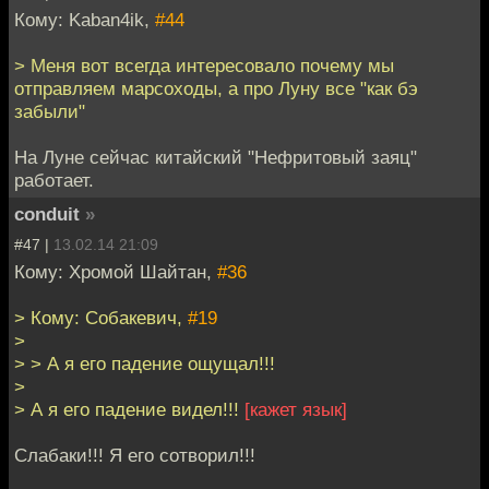
Кому: Kaban4ik,
#44
> Меня вот всегда интересовало почему мы
отправляем марсоходы, а про Луну все "как бэ
забыли"
На Луне сейчас китайский "Нефритовый заяц"
работает.
conduit
»
#47 |
13.02.14 21:09
Кому: Хромой Шайтан,
#36
> Кому: Собакевич,
#19
>
> > А я его падение ощущал!!!
>
> А я его падение видел!!!
[кажет язык]
Слабаки!!! Я его сотворил!!!