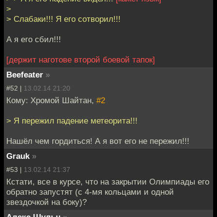
>
> Слабаки!!! Я его сотворил!!!
А я его сбил!!!
[держит наготове второй боевой тапок]
Beefeater
»
#52 |
13.02.14 21:20
Кому: Хромой Шайтан,
#2
> Я пережил падение метеорита!!!
Нашёл чем гордиться! А я вот его не пережил!!!
Grauk
»
#53 |
13.02.14 21:37
Кстати, все в курсе, что на закрытии Олимпиады его
обратно запустят (с 4-мя кольцами и одной
звездочкой на боку)?