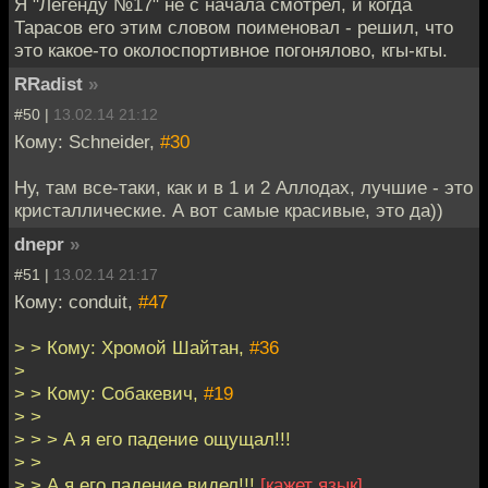
Я "Легенду №17" не с начала смотрел, и когда
Тарасов его этим словом поименовал - решил, что
это какое-то околоспортивное погонялово, кгы-кгы.
RRadist
»
#50 |
13.02.14 21:12
Кому: Schneider,
#30
Ну, там все-таки, как и в 1 и 2 Аллодах, лучшие - это
кристаллические. А вот самые красивые, это да))
dnepr
»
#51 |
13.02.14 21:17
Кому: conduit,
#47
> > Кому: Хромой Шайтан,
#36
>
> > Кому: Собакевич,
#19
> >
> > > А я его падение ощущал!!!
> >
> > А я его падение видел!!!
[кажет язык]