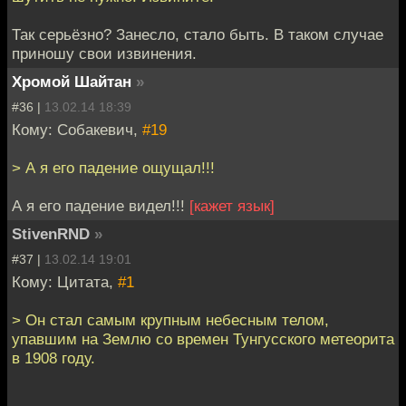
Так серьёзно? Занесло, стало быть. В таком случае
приношу свои извинения.
Хромой Шайтан
»
#36 |
13.02.14 18:39
Кому: Собакевич,
#19
> А я его падение ощущал!!!
А я его падение видел!!!
[кажет язык]
StivenRND
»
#37 |
13.02.14 19:01
Кому: Цитата,
#1
> Он стал самым крупным небесным телом,
упавшим на Землю со времен Тунгусского метеорита
в 1908 году.