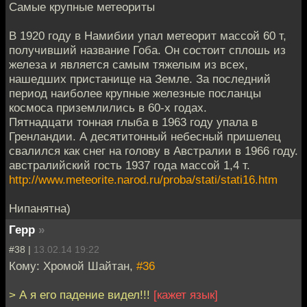
Самые крупные метеориты
В 1920 году в Намибии упал метеорит массой 60 т,
получивший название Гоба. Он состоит сплошь из
железа и является самым тяжелым из всех,
нашедших пристанище на Земле. За последний
период наиболее крупные железные посланцы
космоса приземлились в 60-х годах.
Пятнадцати тонная глыба в 1963 году упала в
Гренландии. А десятитонный небесный пришелец
свалился как снег на голову в Австралии в 1966 году.
австралийский гость 1937 года массой 1,4 т.
http://www.meteorite.narod.ru/proba/stati/stati16.htm
Нипанятна)
Герр
»
#38 |
13.02.14 19:22
Кому: Хромой Шайтан,
#36
> А я его падение видел!!!
[кажет язык]