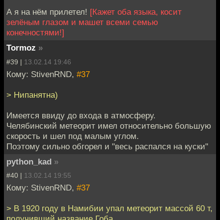
А я на нём прилетел!
[Кажет оба языка, косит
зелёным глазом и машет всеми семью
конечностями!]
Tormoz
»
#39 |
13.02.14 19:46
Кому: StivenRND,
#37
> Нипанятна)
Имеется ввиду до входа в атмосферу.
Челябинский метеорит имел относительно большую
скорость и шел под малым углом.
Поэтому сильно обгорел и "весь распался на куски"
python_kad
»
#40 |
13.02.14 19:55
Кому: StivenRND,
#37
> В 1920 году в Намибии упал метеорит массой 60 т,
получивший название Гоба.