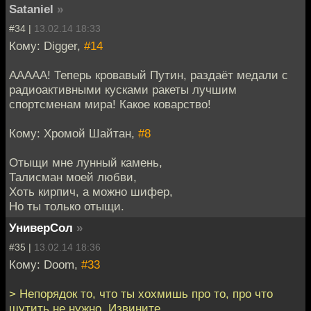
Sataniel
»
#34 |
13.02.14 18:33
Кому: Digger,
#14
ААААА! Теперь кровавый Путин, раздаёт медали с
радиоактивными кусками ракеты лучшим
спортсменам мира! Какое коварство!
Кому: Хромой Шайтан,
#8
Отыщи мне лунный камень,
Талисман моей любви,
Хоть кирпич, а можно шифер,
Но ты только отыщи.
УниверСол
»
#35 |
13.02.14 18:36
Кому: Doom,
#33
> Непорядок то, что ты хохмишь про то, про что
шутить не нужно. Извините.