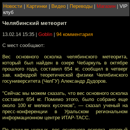
Новости
|
Картинки
|
Видео
|
Переводы
|
Магазин
|
VIP
клуб
Челябинский метеорит
13.02.14 15:35
|
Goblin
|
94 комментария
С мест сообщают:
Вес основного осколка челябинского метеорита,
который был найден в озере Чебаркуль в октябре
прошлого года, составил 654 кг, сообщил в четверг
зав. кафедрой теоретической физики Челябинского
госуниверситета (ЧелГУ) Александр Дудоров.
"Сейчас мы можем сказать, что вес основного осколка
составил 654 кг. Помимо этого, было собрано еще
около 100 кг мелких кусочков", — сказал ученый на
пресс-конференции в Уральском региональном
информационном центре ИТАР-ТАСС.
По данным ученых, вес основного осколка, который