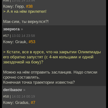
#56 |
13.02.14 23:54
Кому: Герр,
#38
> А я на нём прилетел!
Мак-сим, ты вернулся?!
зверюга
»
#57 |
13.02.14 23:58
Кому: Grauk,
#53
> Кстати, все в курсе, что на закрытии Олимпиады
его обратно запустят (с 4-мя кольцами и одной
звездочкой на боку)?
Можно на нём отправить засланцев. Надо списки
срочно составлять.
Конечная точка траектории известна?
deribasov
»
#58 |
14.02.14 00:19
Кому: Gradus,
#7