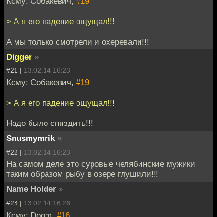
Кому: Собакевич,
#19
> А я его падение ощущал!!!
А мы только смотрели и охеревали!!!
Digger
»
#21 |
13.02.14 16:23
Кому: Собакевич,
#19
> А я его падение ощущал!!!
Надо было спиздить!!!
Snusmymrik
»
#22 |
13.02.14 16:23
На самом деле это суровые челябинские мужики
таким образом рыбу в озере глушили!!!
Name Holder
»
#23 |
13.02.14 16:26
Кому: Doom,
#16