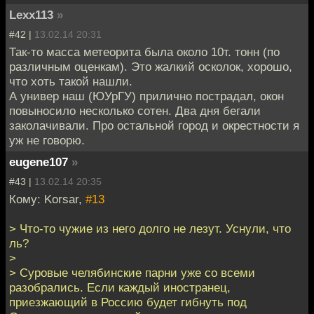
Lexx113
»
#42 |
13.02.14 20:31
Так-то масса метеорита была около 10т. тонн (по
различным оценкам). Это жалкий осколок, хорошо,
что хоть такой нашли.
А универ наш (ЮУрГУ) прилично пострадал, окон
повыносило несколько сотен. Два дня бегали
заколачивали. Про остальной город и окрестности я
уж не говорю.
eugene107
»
#43 |
13.02.14 20:35
Кому: Korsar,
#13
> Что-то чужие из него долго не лезут. Уснули, что
ль?
>
> Суровые челябинские парни уже со всеми
разобрались. Если каждый иностранец,
приезжающий в Россию будет гибнуть под