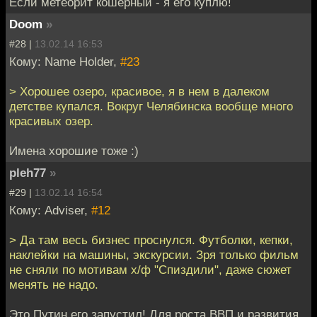
Если метеорит кошерный - я его куплю!
Doom
»
#28 |
13.02.14 16:53
Кому: Name Holder,
#23
> Хорошее озеро, красивое, я в нем в далеком
детстве купался. Вокруг Челябинска вообще много
красивых озер.
Имена хорошие тоже :)
pleh77
»
#29 |
13.02.14 16:54
Кому: Adviser,
#12
> Да там весь бизнес проснулся. Футболки, кепки,
наклейки на машины, экскурсии. Зря только фильм
не сняли по мотивам х/ф "Спиздили", даже сюжет
менять не надо.
Это Путин его запустил! Для роста ВВП и развития