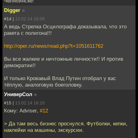
Челябинске!
Digger
»
#14 |
13.02.14 16:09
А ведь Стрелка Осцилографа доказывала, что это
ракета с полигона!!!
http://oper.ru/news/read.php?t=1051611762
Вы все жалкие и ничтожные личности!! И против
демократии!!
И только Кровавый Влад Путин отобрал у вас
тёплую, аналоговую боеголовку.
УниверСол
»
#15 |
13.02.14 16:10
Кому: Adviser,
#12
> Да там весь бизнес проснулся. Футболки, кепки,
наклейки на машины, экскурсии.