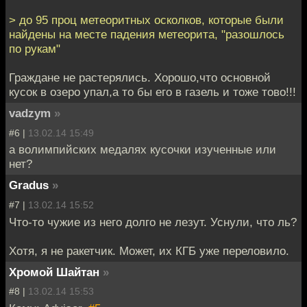
> до 95 проц метеоритных осколков, которые были
найдены на месте падения метеорита, "разошлось
по рукам"
Граждане не растерялись. Хорошо,что основной
кусок в озеро упал,а то бы его в газель и тоже тово!!!
vadzym
»
#6 |
13.02.14 15:49
а волимпийских медалях кусочки изученные или
нет?
Gradus
»
#7 |
13.02.14 15:52
Что-то чужие из него долго не лезут. Уснули, что ль?
Хотя, я не ракетчик. Может, их КГБ уже переловило.
Хромой Шайтан
»
#8 |
13.02.14 15:53