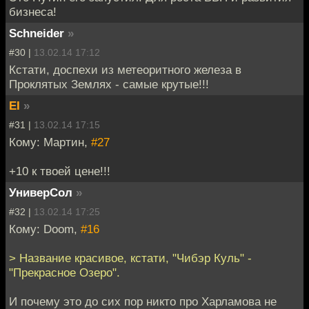
бизнеса!
Schneider
»
#30 |
13.02.14 17:12
Кстати, доспехи из метеоритного железа в
Проклятых Землях - самые крутые!!!
EI
»
#31 |
13.02.14 17:15
Кому: Мартин,
#27
+10 к твоей цене!!!
УниверСол
»
#32 |
13.02.14 17:25
Кому: Doom,
#16
> Название красивое, кстати, "Чибэр Куль" -
"Прекрасное Озеро".
И почему это до сих пор никто про Харламова не