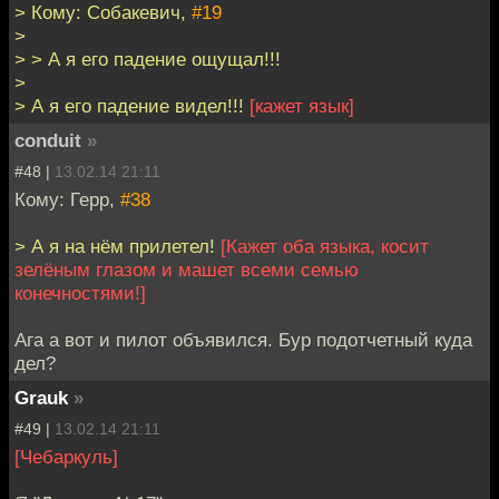
> Кому: Собакевич,
#19
>
> > А я его падение ощущал!!!
>
> А я его падение видел!!!
[кажет язык]
conduit
»
#48 |
13.02.14 21:11
Кому: Герр,
#38
> А я на нём прилетел!
[Кажет оба языка, косит
зелёным глазом и машет всеми семью
конечностями!]
Ага а вот и пилот объявился. Бур подотчетный куда
дел?
Grauk
»
#49 |
13.02.14 21:11
[Чебаркуль]