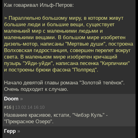
Как говаривал Ильф-Петров:
> Параллельно большому миру, в котором живут
большие люди и большие вещи, существует
маленький мир с маленькими людьми и
маленькими вещами. В большом мире изобретен
дизель-мотор, написаны "Мертвые души", построена
Волховская гидростанция, совершен перелет вокруг
света. В маленьком мире изобретен кричащий
пузырь "Уйди-уйди", написана песенка "Кирпичики"
и построены брюки фасона "Полпред".
Начало девятой главы романа "Золотой телёнок".
Очень подходит к случаю.
Doom
»
#16 |
13.02.14 16:10
Название красивое, кстати, "Чибэр Куль" -
"Прекрасное Озеро".
Герр
»