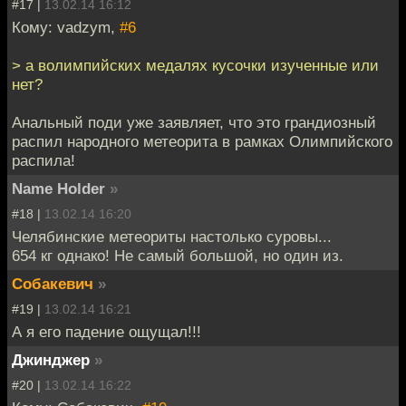
#17 |
13.02.14 16:12
Кому: vadzym,
#6
> а волимпийских медалях кусочки изученные или
нет?
Анальный поди уже заявляет, что это грандиозный
распил народного метеорита в рамках Олимпийского
распила!
Name Holder
»
#18 |
13.02.14 16:20
Челябинские метеориты настолько суровы...
654 кг однако! Не самый большой, но один из.
Собакевич
»
#19 |
13.02.14 16:21
А я его падение ощущал!!!
Джинджер
»
#20 |
13.02.14 16:22