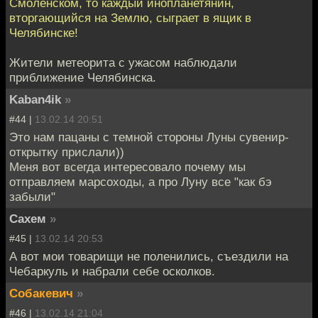
Смоленском, то каждый инопланетянин,
вторгающийся на Землю, сыграет в ящик в
Челябинске!
Жители метеорита с ужасом наблюдали
приближение Челябинска.
Kaban4ik
»
#44 |
13.02.14 20:51
Это нам пацаны с темной стороны Луны сувенир-
открытку прислали))
Меня вот всегда интересовало почему мы
отправляем марсоходы, а про Луну все "как бэ
забыли"
Сахем
»
#45 |
13.02.14 20:53
А вот мои товарищи не поленились, съездили на
Чебаркуль и набрали себе осколков.
Собакевич
»
#46 |
13.02.14 21:04