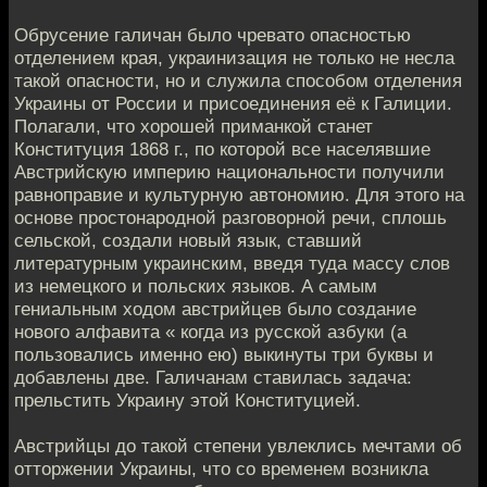
Обрусение галичан было чревато опасностью
отделением края, украинизация не только не несла
такой опасности, но и служила способом отделения
Украины от России и присоединения её к Галиции.
Полагали, что хорошей приманкой станет
Конституция 1868 г., по которой все населявшие
Австрийскую империю национальности получили
равноправие и культурную автономию. Для этого на
основе простонародной разговорной речи, сплошь
сельской, создали новый язык, ставший
литературным украинским, введя туда массу слов
из немецкого и польских языков. А самым
гениальным ходом австрийцев было создание
нового алфавита « когда из русской азбуки (а
пользовались именно ею) выкинуты три буквы и
добавлены две. Галичанам ставилась задача:
прельстить Украину этой Конституцией.
Австрийцы до такой степени увлеклись мечтами об
отторжении Украины, что со временем возникла