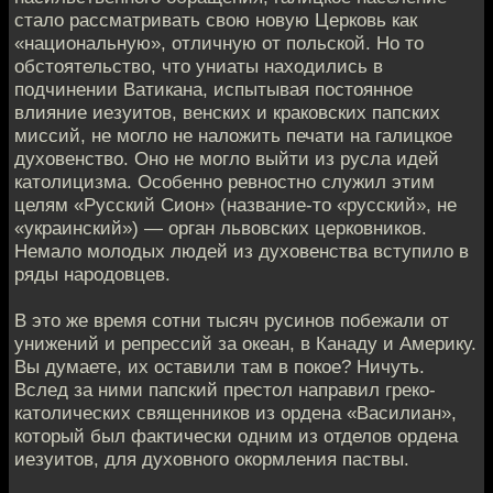
стало рассматривать свою новую Церковь как
«национальную», отличную от польской. Но то
обстоятельство, что униаты находились в
подчинении Ватикана, испытывая постоянное
влияние иезуитов, венских и краковских папских
миссий, не могло не наложить печати на галицкое
духовенство. Оно не могло выйти из русла идей
католицизма. Особенно ревностно служил этим
целям «Русский Сион» (название-то «русский», не
«украинский») — орган львовских церковников.
Немало молодых людей из духовенства вступило в
ряды народовцев.
В это же время сотни тысяч русинов побежали от
унижений и репрессий за океан, в Канаду и Америку.
Вы думаете, их оставили там в покое? Ничуть.
Вслед за ними папский престол направил греко-
католических священников из ордена «Василиан»,
который был фактически одним из отделов ордена
иезуитов, для духовного окормления паствы.