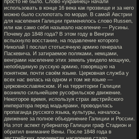
просто не было. Слово «украинец» начали
использовать в конце 16 века как прозвище и за него
можно было схлопотать по морде. В самой Австрии
для населения Галиции применялось слово Russen,
или как само себя называло население — Русины.
Почему до 1848 года? В этом году в Венгрии
вспыхнуло восстание, на подавление которого
Николай I послал стотысячную армию генерала
Паскевича. И затираемое поляками, немцами,
венграми население этих земель увидело мощную,
непобедимую русскую армию, говорящую на
понятном, почти своём языке. Церковная служба у
всех нас велась на одном и том же языке —
церковнославянском. И на территории Галиции
возникло сильнейшее русофильское движение.
Некоторое время, используя страх австрийского
императора перед мадьярами, проводилась
пропаганда русского языка, культуры, началось
движение за полное объединение Галиции и России.
На этот аспект губернатор Галиции граф Стадион и
обратил внимание Вены. После 1848 года в
австрийских документах население стало