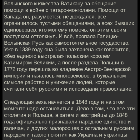
Волынского княжества Ватикану за обещание
помощи в войне с татаро-монголами. Помощи от
Запада он, разумеется, не дождался, всё
ограничилось пустыми обещаниями, а всех бывших
единоверцев, кто мог ему помочь, он этим своим
поступком оттолкнул. И всё, пропала Галицко-
Волынская Русь как самостоятельное государство.
Уже в 1339 году она была захвачена как говорится,
«без единого выстрела» польским королём
Казимиром Великим, а после раздела Польши в
1772 году перешла во владение Австро-Венгерской
империи и началось многовековое, в буквальном
смысле рабство и унижение людей, которые
считали себя русскими и исповедали православие.
Следующая веха начнется в 1848 году и на этом
моменте надо остановиться. Дело в том, что все эти
столетия и Польша, а затем и австрийцы до 1848
года официально признавали народное единство и
галичан, и других малоросцев с остальным русским
народом и такого понятия как Украина и украинцы