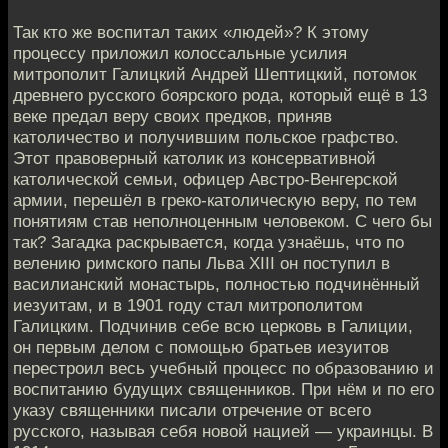
Так кто же воспитал таких «людей»? К этому
процессу приложил колоссальные усилия
митрополит Галицкий Андрей Шептицкий, потомок
древнего русского боярского рода, который ещё в 13
веке предал веру своих предков, приняв
католичество и получившим польское графство.
Этот правоверный католик из консервативной
католической семьи, офицер Австро-Венгерской
армии, перешёл в греко-католическую веру, по тем
понятиям став неполноценным человеком. С чего бы
так? Загадка раскрывается, когда узнаёшь, что по
велению римского папы Льва XIII он поступил в
василианский монастырь, полностью подчинённый
иезуитам, и в 1901 году стал митрополитом
Галицким. Подчинив себе всю церковь в Галиции,
он первым делом с помощью братьев иезуитов
перестроил весь учебный процесс по образованию и
воспитанию будущих священников. При нём и по его
указу священники писали отречение от всего
русского, называя себя новой нацией — украинцы. В