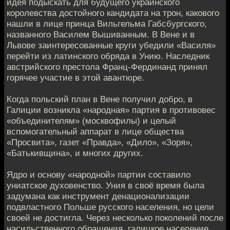
идея подыскать для будущего украинского
королевства достойного кандидата на трон, какового
нашли в лице принца Вильгельма Габсбургского,
названного Василем Вышиванным. В Вене и в
Львове заинтересованные круги убедили «Василя»
перейти из латинского обряда в Унию. Наследник
австрийского престола Франц-Фердинанд принял
горячее участие в этой авантюре.
Когда польский план в Вене получил добро, в
Галиции возникла «народная» партия в противовес
«объединителям» (москвофилы) и целый
вспомогательный аппарат в лице общества
«Просвита», газет «Правда», «Дило», «Зоря»,
«Батькивщина», и многих других.
Ядро и основу «народной» партии составило
униатское духовенство. Уния в своё время была
задумана как инструмент денационализации
подвластного Польше русского населения, но цели
своей не достигла. Через несколько поколений после
насильственного обращения, галицкое население