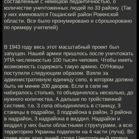
составленный с немецкой педантичностью, о
количестве уничтоженных людей по 33 району. (Так
у них именовался Гощанский район Ровенской
области. Все было пронумеровано и сброшюровано
по примеру учителей)
В 1943 году весь этот масштабный проект был
запущен. Нашей армии пришлось после уничтожать
УПА численностью 100 тысяч человек. Чтобы иметь
возможность содержать такую армию, ОУНовцы
поступили следующим образом. Взяли за
административную единицу село, в котором должно
быть не менее 200 дворов. Если в селе не
набиралось столько, то объединялось несколько, до
нужного количества. А дальше по тройственной
системе, т.е. 3 села объединялись в станицу, 3
станицы в подрайон, 3 подрайона в район, 3 района
в надрайон, 3 надрайона в виддил. Надрайон и
виддил у них были областными структурами, а всю
территорию Украины поделили на 4 части (луча). Во
главе всех этих лучей стоял Центральный провод