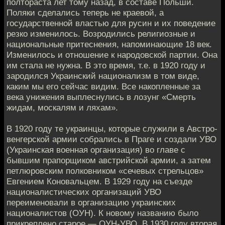
полтораста лет тому назад, в составе Польши.
Поляки сделались теперь не краевой, а
государственной властью для русин и их поведение
резко изменилось. Возродились религиозные и
национальные притеснения, напоминающие 18 век.
Изменилось и отношение к народовской партии. Она
им стала не нужна. В это время, т.е. в 1920 году и
зародился Украинский национализм в том виде,
каким мы его сейчас видим. Все накопленные за
века унижения выплеснулись в лозунг «Смерть
жидам, москалям и ляхам».
В 1920 году те украинцы, которые служили в Австро-
венгерской армии собрались в Праге и создали УВО
(Украинская военная организация) во главе с
бывшим прапорщиком австрийской армии, а затем
петлюровским полковником «сечевых стрельцов»
Евгением Коновальцем. В 1929 году на съезде
националистических организаций УВО
переименовали в организацию украинских
националистов (ОУН). К новому названию было
прикреплено старое — ОУН-УВО. В 1930 году вторая