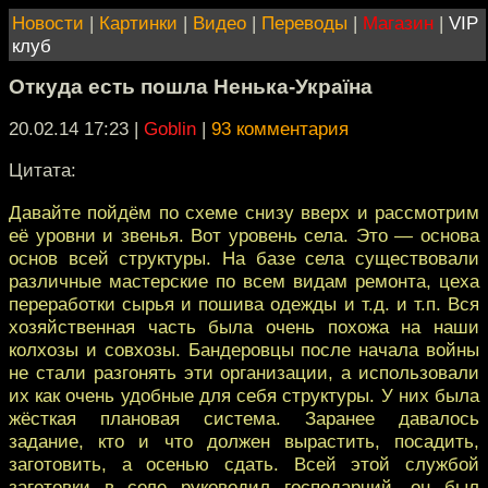
Новости
|
Картинки
|
Видео
|
Переводы
|
Магазин
|
VIP
клуб
Откуда есть пошла Ненька-Україна
20.02.14 17:23
|
Goblin
|
93 комментария
Цитата:
Давайте пойдём по схеме снизу вверх и рассмотрим
её уровни и звенья. Вот уровень села. Это — основа
основ всей структуры. На базе села существовали
различные мастерские по всем видам ремонта, цеха
переработки сырья и пошива одежды и т.д. и т.п. Вся
хозяйственная часть была очень похожа на наши
колхозы и совхозы. Бандеровцы после начала войны
не стали разгонять эти организации, а использовали
их как очень удобные для себя структуры. У них была
жёсткая плановая система. Заранее давалось
задание, кто и что должен вырастить, посадить,
заготовить, а осенью сдать. Всей этой службой
заготовки в селе руководил господарчий, он был