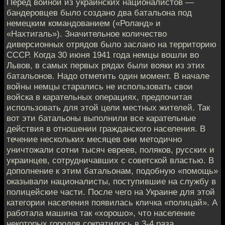
Перед войной из украинских националистов —
бандеровцев было создано два батальона под
немецким командованием («Роланд» и
«Нахтигаль»). Значительное количество
диверсионных отрядов было заслано на территорию
СССР. Когда 30 июня 1941 года немцы вошли во
Львов, в самых первых рядах были вояки из этих
батальонов. Надо отметить один момент. В начале
войны немцы старались не использовать свои
войска в карательных операциях, предпочитая
использовать для этой цели местных жителей. Так
вот эти батальоны выполнили все карательные
действия в отношении гражданского населения. В
течение нескольких месяцев они методично
уничтожали сотни тысяч евреев, поляков, русских и
украинцев, сотрудничавших с советской властью. В
дополнение к этим батальонам, подобную «помощь»
оказывали националисты, поступившие на службу в
полицейские части. После чего на Украине для этой
категории населения появилась кличка «полицай». А
работала машина так «хорошо», что население
некоторых городов сократилось в 3-4 раза.