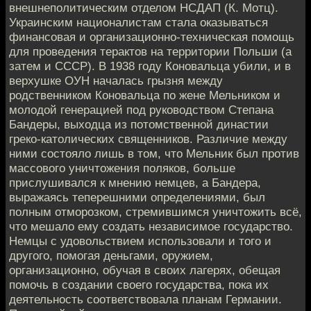
внешнеполитическим отделом НСДАП (К. Мотц).
Украинским националистам стала оказываться
финансовая и организационно-техническая помощь
для проведения терактов на территории Польши (а
затем и СССР). В 1938 году Коновальца убили, и в
верхушке ОУН началась грызня между
родственником Коновальца по жене Мельником и
молодой генерацией под руководством Степана
Бандеры, выходца из потомственной династии
греко-католических священников. Различие между
ними состояло лишь в том, что Мельник был против
массового уничтожения поляков, больше
прислушивался к мнению немцев, а Бандера,
выражаясь теперешними определениями, был
полным отморозком, стремившимся уничтожить всё,
что мешало ему создать независимое государство.
Немцы с удовольствием использовали и того и
другого, помогая деньгами, оружием,
организационно, обучая в своих лагерях, обещая
помочь в создании своего государства, пока их
деятельность соответствовала планам Германии.