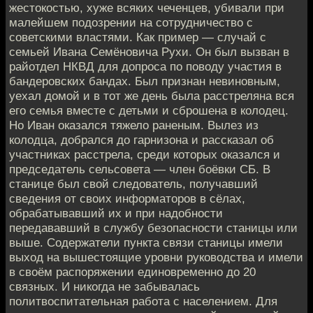
жестокостью, хуже всяких чеченцев, убивали при
малейшем подозрении на сотрудничество с
советскими властями. Как пример — случай с
семьей Ивана Семёновича Рухи. Он был вызван в
райотдел НКВД для допроса по поводу участия в
бандеровских бандах. Был признан невиновным,
уехал домой и в тот же день была расстреляна вся
его семья вместе с детьми и сброшена в колодец.
Но Иван оказался тяжело раненым. Вылез из
колодца, добрался до гарнизона и рассказал об
участниках расстрела, среди которых оказался и
председатель сельсовета — член боёвки СБ. В
станице был свой следователь, получавший
сведения от своих информаторов в сёлах,
обрабатывавший их и при надобности
передававший в службу безопасности станицы или
выше. Содержатели пункта связи станицы имели
выход на вышестоящие уровни руководства и имели
в своём распоряжении единовременно до 20
связных. И никогда не забывалась
политвоспитательная работа с населением. Для