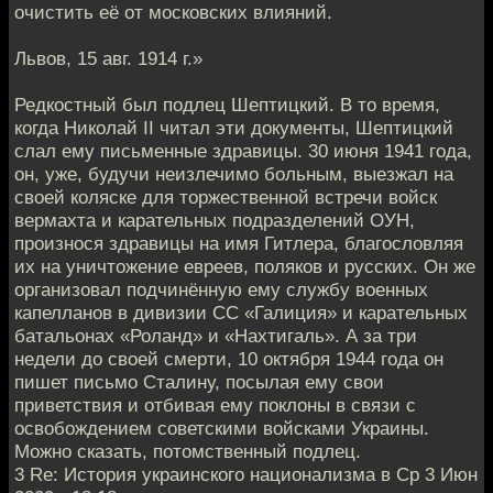
очистить её от московских влияний.
Львов, 15 авг. 1914 г.»
Редкостный был подлец Шептицкий. В то время,
когда Николай II читал эти документы, Шептицкий
слал ему письменные здравицы. 30 июня 1941 года,
он, уже, будучи неизлечимо больным, выезжал на
своей коляске для торжественной встречи войск
вермахта и карательных подразделений ОУН,
произнося здравицы на имя Гитлера, благословляя
их на уничтожение евреев, поляков и русских. Он же
организовал подчинённую ему службу военных
капелланов в дивизии СС «Галиция» и карательных
батальонах «Роланд» и «Нахтигаль». А за три
недели до своей смерти, 10 октября 1944 года он
пишет письмо Сталину, посылая ему свои
приветствия и отбивая ему поклоны в связи с
освобождением советскими войсками Украины.
Можно сказать, потомственный подлец.
3 Re: История украинского национализма в Ср 3 Июн