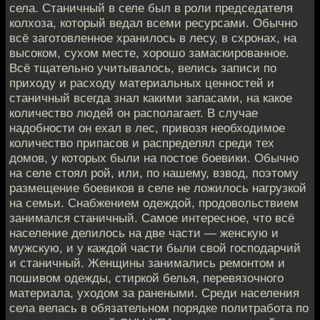
села. Станичный в селе был в роли председателя
колхоза, который ведал всеми ресурсами. Обычно
всё заготовленное хранилось в лесу, в схронах, на
высоком, сухом месте, хорошо замаскированное.
Всё тщательно учитывалось, велись записи по
приходу и расходу материальных ценностей и
станичный всегда знал какими запасами, на какое
количество людей он располагает. В случае
надобности он ехал в лес, привозя необходимое
количество припасов и распределял среди тех
домов, у которых были на постое боевики. Обычно
на селе стоял рой, или, по нашему, взвод, поэтому
размещение боевиков в селе не ложилось нагрузкой
на семьи. Снабжением одеждой, продовольствием
занимался станичный. Самое интересное, что всё
население делилось на две части — женскую и
мужскую, и у каждой части были свой господарчий
и станичный. Женщины занимались ремонтом и
пошивом одежды, стиркой белья, перевязочного
материала, уходом за ранеными. Среди населения
села велась в обязательном порядке политработа по