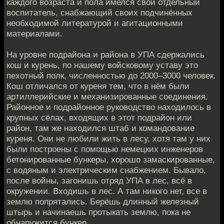
каждого возраста и пола имелся свой отдельный
воспитатель, снабжающий своих подчинённых
необходимой литературой и агитационными
материалами.
На уровне подрайона и района в УПА сдержались
кош и курень, по нашему войсковому уставу это
пехотный полк, численностью до 2000–3000 человек.
Кош отличался от куреня тем, что в нём были
артиллерийские и механизированные соединения.
Районное и подрайонное руководство находилось в
крупных сёлах, входящих в этот подрайон или
район, там же находился штаб и командование
куреня. Они не любили жить в лесу, хотя там у них
были построены с помощью немецких инженеров
бетонированные бункеры, хорошо замаскированные,
с водяным и электрическим снабжением. Бывало,
после войны, загонишь отряд УПА в лес, всё в
окружении. Входишь в лес. А там никого нет, все в
землю попрятались. Берёшь длинный железный
штырь и начинаешь протыкать землю, пока не
обнаружится бункер.