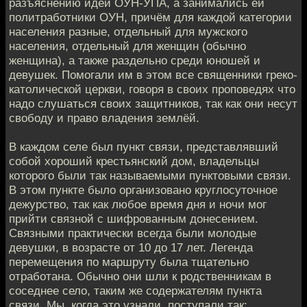
разъяснению идей ОУН-УПА, а занимались ей
политработники ОУН, причём для каждой категории
населения разные, отдельный для мужского
населения, отдельный для женщин (обычно
женщина), а также раздельно среди юношей и
девушек. Помогали им в этом все священники греко-
католической церкви, говоря в своих проповедях что
надо слушаться своих защитников, так как они несут
свободу и право владения землёй.
В каждом селе был пункт связи, представлявший
собой хороший крестьянский дом, владельцы
которого были так называемыми пунктовыми связи.
В этом пункте было организовано круглосуточное
дежурство, так как любое время дня и ночи мог
прийти связной с шифрованным донесением.
Связными практически всегда были молодые
девушки, в возрасте от 10 до 17 лет. Легенда
перемещения по маршруту была тщательно
отработана. Обычно они шли к родственникам в
соседнее село, таким же содержателям пункта
связи. Мы, когда это узнали, поступали так: