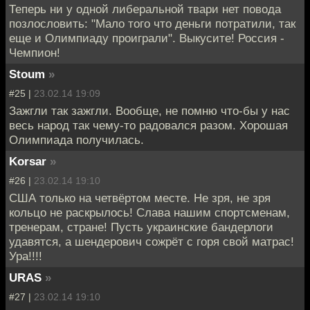
Теперь ни у одной либеральной твари нет повода
позлословить: "Мало того что деньги потратили, так
еще и Олимпиаду проиграли". Выкусите! Россия -
Чемпион!
Stoum
»
#25 |
23.02.14 19:09
Зажгли так зажгли. Вообще, не помню что-бы у нас
весь народ так чему-то радовался разом. Хорошая
Олимпиада получилась.
Korsar
»
#26 |
23.02.14 19:10
США только на четвёртом месте. Не зря, не зря
кольцо не раскрылось! Слава нашим спортсменам,
тренерам, стране! Пусть украинские бандерлоги
удавятся, а шендерович сожрёт с горя свой матрас!
Ура!!!!
URAS
»
#27 |
23.02.14 19:10