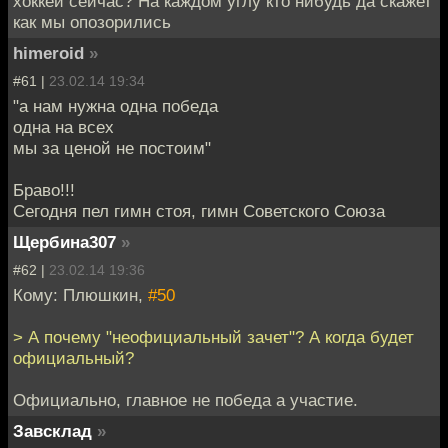
хоккей сейчас? На каждом углу кто нибудь да скажет
как мы опозорились
himeroid
»
#61 |
23.02.14 19:34
"а нам нужна одна победа
одна на всех
мы за ценой не постоим"
Браво!!!
Сегодня пел гимн стоя, гимн Советского Союза
Щербина307
»
#62 |
23.02.14 19:36
Кому: Плюшкин,
#50
> А почему "неофициальный зачет"? А когда будет
официальный?
Официально, главное не победа а участие.
Завсклад
»