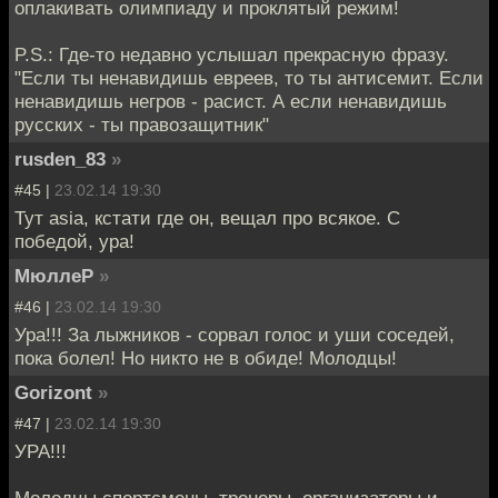
оплакивать олимпиаду и проклятый режим!
P.S.: Где-то недавно услышал прекрасную фразу.
"Если ты ненавидишь евреев, то ты антисемит. Если
ненавидишь негров - расист. А если ненавидишь
русских - ты правозащитник"
rusden_83
»
#45 |
23.02.14 19:30
Тут asia, кстати где он, вещал про всякое. С
победой, ура!
МюллеР
»
#46 |
23.02.14 19:30
Ура!!! За лыжников - сорвал голос и уши соседей,
пока болел! Но никто не в обиде! Молодцы!
Gorizont
»
#47 |
23.02.14 19:30
УРА!!!