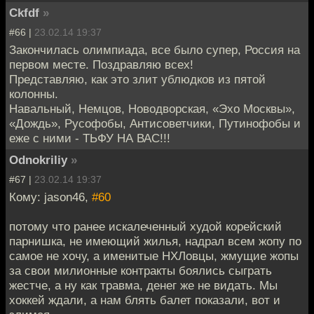
Ckfdf
»
#66 |
23.02.14 19:37
Закончилась олимпиада, все было супер, Россия на
первом месте. Поздравляю всех!
Представляю, как это злит ублюдков из пятой
колонны.
Навальный, Немцов, Новодворская, «Эхо Москвы»,
«Дождь», Русофобы, Антисоветчики, Путинофобы и
еже с ними - ТЬФУ НА ВАС!!!
Odnokriliy
»
#67 |
23.02.14 19:37
Кому: jason46,
#60
потому что ранее искалеченный худой корейский
парнишка, не имеющий жилья, надрал всем жопу по
самое не хочу, а именитые НХЛовцы, жмущие жопы
за свои милионные контракты боялись сыграть
жестче, а ну как травма, денег же не видать. Мы
хоккей ждали, а нам блять балет показали, вот и