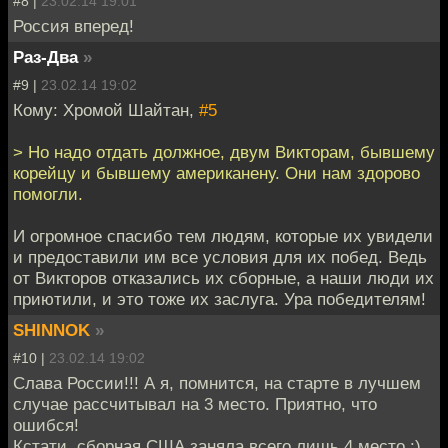
#8 |
23.02.14 19:01
Россия вперед!
Раз-Два
»
#9 |
23.02.14 19:02
Кому: Хромой Шайтан,
#5
> Но надо отдать должное, двум Викторам, бывшему
корейцу и бывшему американену. Они нам здорово
помогли.
И огромное спасибо тем людям, которые их увидели
и предоставили им все условия для их побед. Ведь
от Викторов отказались их сборные, а наши люди их
приютили, и это тоже их заслуга. Ура победителям!
SHINNOK
»
#10 |
23.02.14 19:02
Слава России!!! А я, помнится, на старте в лучшем
случае рассчитывал на 3 место. Приятно, что
ошибся!
Кстати, сборная США заняла всего лишь 4 место :)