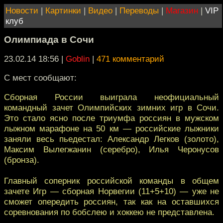
Новости
|
Картинки
|
Видео
|
Переводы
|
Магазин
|
VIP
клуб
Олимпиада в Сочи
23.02.14 18:56
|
Goblin
|
471 комментарий
С мест сообщают:
Сборная России выиграла неофициальный
командный зачет Олимпийских зимних игр в Сочи.
Это стало ясно после триумфа россиян в мужском
лыжном марафоне на 50 км — российские лыжники
заняли весь пьедестал: Александр Легков (золото),
Максим Вылегжанин (серебро), Илья Черонусов
(бронза).
Главный соперник российской команды в общем
зачете Игр — сборная Норвегии (11+5+10) — уже не
сможет опередить россиян, так как на оставшихся
соревнования по бобслею и хоккею не представлена.