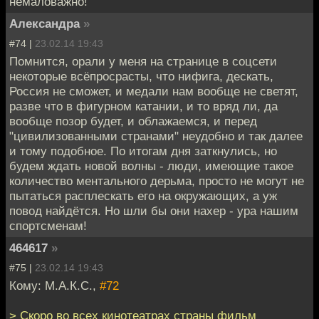
немаловажно!
Александра
»
#74 |
23.02.14 19:43
Помнится, орали у меня на странице в соцсети
некоторые всёпросрасты, что нифига, дескать,
Россия не сможет, и медали нам вообще не светят,
разве что в фигурном катании, и то вряд ли, да
вообще позор будет, и облажаемся, и перед
"цивилизованными странами" неудобно и так далее
и тому подобное. По итогам дня заткнулись, но
будем ждать новой волны - люди, имеющие такое
количество ментального дерьма, просто не могут не
пытаться расплескать его на окружающих, а уж
повод найдётся. Но шли бы они нахер - ура нашим
спортсменам!
464617
»
#75 |
23.02.14 19:43
Кому: М.А.К.С.,
#72
> Скоро во всех кинотеатрах страны фильм