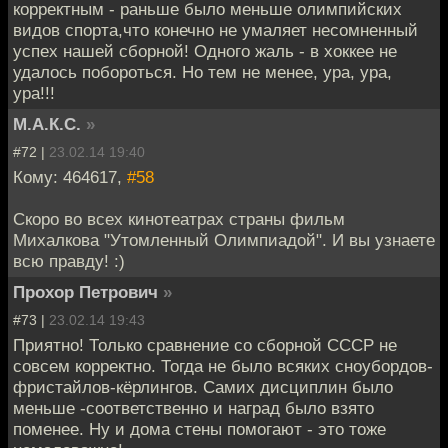
корректным - раньше было меньше олимпийских
видов спорта,что конечно не умаляет несомненный
успех нашей сборной! Одного жаль - в хоккее не
удалось побороться. Но тем не менее, ура, ура,
ура!!!
М.А.К.С.
»
#72 |
23.02.14 19:40
Кому: 464617,
#58
Скоро во всех кинотеатрах страны фильм
Михалкова "Утомленный Олимпиадой". И вы узнаете
всю правду! :)
Прохор Петрович
»
#73 |
23.02.14 19:43
Приятно! Только сравнение со сборной СССР не
совсем корректно. Тогда не было всяких сноубордов-
фристайлов-кёрлингов. Самих дисциплин было
меньше -соответственно и наград было взято
поменее. Ну и дома стены помогают - это тоже