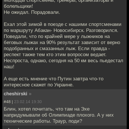
Молодцы спортсмены, тренеры, организаторы и
болельщики!
Не ожидал. Порадовали.
Ехал этой зимой в поезде с нашими спортсменами
по маршруту Абакан- Новосибирск. Разговорился.
Поведали, что по крайней мере у лыжников на
беговых лыжах на 90% результат зависит от верно
подобранных и смазанных лыж. Если правда -
респект также тем кто этим вопросом ведает.
Неспроста, однако, сегодня на 50 км весь пьедестал
наш!
А еще есть мнение что Путин завтра что-то
интересное скажет по Украине.
cheshirski
»
#48 |
23.02.14 19:30
Блин, хотел почитать, что там на Эхе
напридумывали об Олимпиаде плохого. А у них
технические работы. Траур, поди?