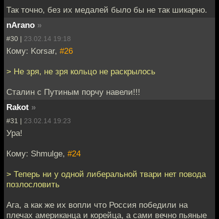
Так точно, без их медалей было бы не так шикарно.
nArano
»
#30 |
23.02.14 19:18
Кому: Korsar,
#26
> Не зря, не зря кольцо не раскрылось
Сталин с Путиным порчу навели!!!
Rakot
»
#31 |
23.02.14 19:23
Ура!
Кому: Shmulge,
#24
> Теперь ни у одной либеральной твари нет повода
позлословить
Ага, а как же их вопли что Россия победили на
плечах американца и корейца, а сами вечно пьяные