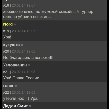
#18 |
23.02.14 19:07
хорошо конечно, но мужской хоккейный турнир
сильно убавил позитива
Nord
»
#19 |
23.02.14 19:07
Ура!
кукуштв
»
#20 |
23.02.14 19:08
Не благодаря, а вопреки!!!
Узловчанин
»
#21 |
23.02.14 19:08
Ура! Слава России!
runer
»
#22 |
23.02.14 19:08
утерли нос =) Ура.
Дадли Смит
»