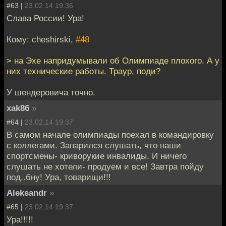
#63 |
23.02.14 19:36
Слава России! Ура!
Кому: cheshirski,
#48
> на Эхе напридумывали об Олимпиаде плохого. А у
них технические работы. Траур, поди?
У шендеровича точно.
xak86
»
#64 |
23.02.14 19:37
В самом начале олимпиады поехал в командировку
с коллегами. Запарился слушать, что наши
спортсмены- криворукие инвалиды. И ничего
слушать не хотели- продуем и все! Завтра пойду
под..бну! Ура, товарищи!!!
Aleksandr
»
#65 |
23.02.14 19:37
Ура!!!!!