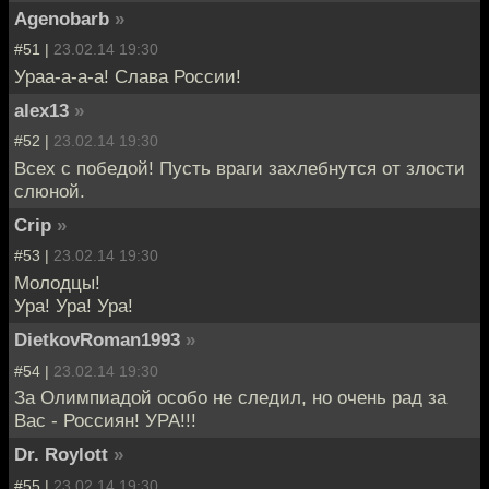
Agenobarb
»
#51 |
23.02.14 19:30
Ураа-а-а-а! Слава России!
alex13
»
#52 |
23.02.14 19:30
Всех с победой! Пусть враги захлебнутся от злости
слюной.
Crip
»
#53 |
23.02.14 19:30
Молодцы!
Ура! Ура! Ура!
DietkovRoman1993
»
#54 |
23.02.14 19:30
За Олимпиадой особо не следил, но очень рад за
Вас - Россиян! УРА!!!
Dr. Roylott
»
#55 |
23.02.14 19:30