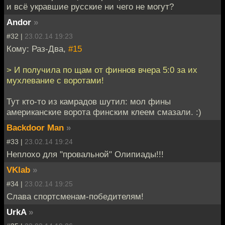
и всё укравшие русские ни чего не могут?
Andor
»
#32 |
23.02.14 19:23
Кому: Раз-Два,
#15
> И получила по щам от финнов вчера 5:0 за их
мухлевание с воротами!
Тут кто-то из камрадов шутил: мол фины
американские ворота финским клеем смазали. :)
Backdoor Man
»
#33 |
23.02.14 19:24
Неплохо для "провальной" Олипиады!!!
VKlab
»
#34 |
23.02.14 19:25
Слава спортсменам-победителям!
UrkA
»