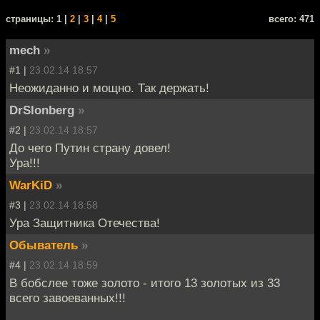
cтраницы: 1 |
2
|
3
|
4
|
5
всего: 471
mech
»
#1 |
23.02.14 18:57
Неожиданно и мощно. Так держать!
DrSlonberg
»
#2 |
23.02.14 18:57
До чего Путин страну довел!
Ура!!!
WarKiD
»
#3 |
23.02.14 18:58
Ура Защитника Отечества!
Обыватель
»
#4 |
23.02.14 18:59
В бобслее тоже золото - итого 13 золотых из 33
всего завоеванных!!!