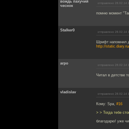
вождь пахучий
отправлено 28.02.14 
чеснок
помню момент "Тан
Stalker0
отправлено 28.02.14 
Шрифт напомнил да
http://static.diary.
arpo
отправлено 28.02.14 
Читал в детстве то
vladislav
отправлено 28.02.14 
Кому: Spa,
#16
> > Тогда тебе сто
благодарю! уже чи