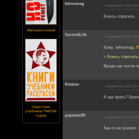
tehnomag
отправлено 28.02.14 
Боюсь спросить...
Империя ножей
SecondLife
отправлено 28.02.14 
Кому: tehnomag,
#
> Боюсь спросить.
Вроде как после п
Ketalan
отправлено 28.02.14 
А где брать? Брать
Советские
учебники 1940-50х
pepelats95
годов
отправлено 28.02.14 
Как-то не осилил.