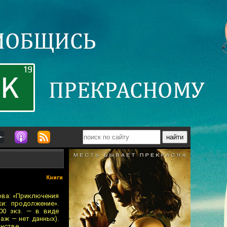
Книги
ова: «Приключения
и: продолжение».
00 экз. — в виде
аж — нет данных).
нстве.