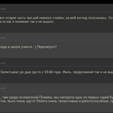
14:06
 вот вторая часть про рай немного слабее, на мой взгляд получилась. Хот
асти как я понимаю так и не вышло.
14:06
когда в школе учился. :) Перезапуск?
14:06
Залистывал до дыр где-то с 93-94 года. Жаль, продолжения так и не выш
14:07
, там среди основателей Племяш, мы смотрели одну из первых серий К
тов, было очень круто! Ребята очень талантливые и работоспособные, 