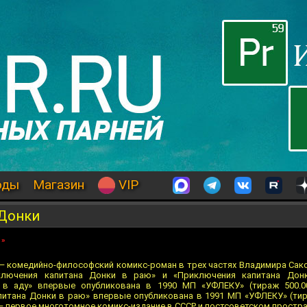
оды
Магазин
VIP
 Донки
»
— комедийно-философский комикс-роман в трех частях Владимира Сак
ключения капитана Донки в раю» и «Приключения капитана Донк
 в аду» впервые опубликована в 1990 МП «УФЛЕКУ» (тираж 500.0
питана Донки в раю» впервые опубликована в 1991 МП «УФЛЕКУ» (тир
— первое многотомное комикс-издание в СССР и постсоветском простра