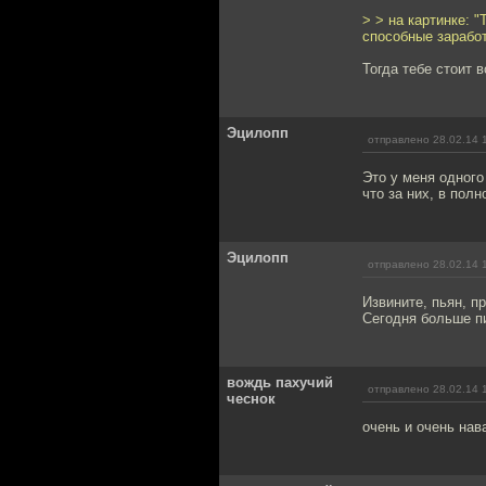
> > на картинке: 
способные заработ
Тогда тебе стоит в
Эцилопп
отправлено 28.02.14 
Это у меня одного
что за них, в пол
Эцилопп
отправлено 28.02.14 
Извините, пьян, п
Сегодня больше пи
вождь пахучий
отправлено 28.02.14 
чеснок
очень и очень нав