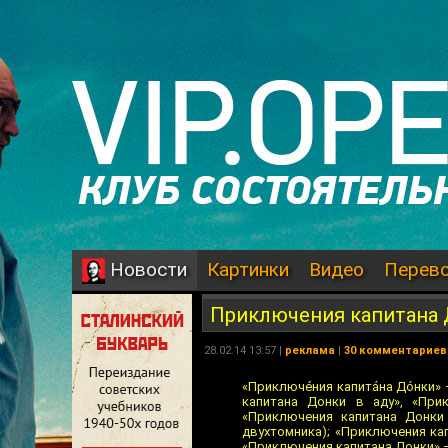
Картинки
Видео
Перев
Новости
Приключения капитана
28.02.14 13:57 |
реклама
|
30 комментариев
«Приключéния капитáна Дóнки» 
капитана Донки в аду», «При
«Приключения капитана Донки
двухтомника); «Приключения ка
«Приключения капитана Донки» 