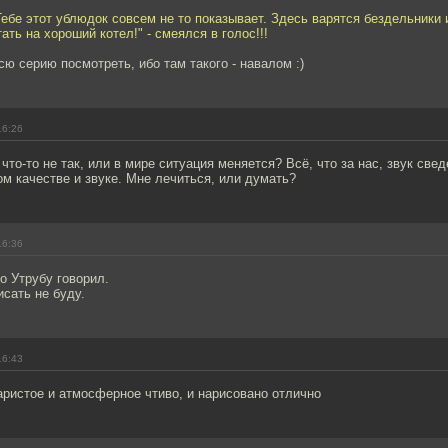
"Тебе этот ублюдок совсем не то показывает. Здесь варятся бездельники 
ать на хороший котел!" - смеялся в голос!!!
сю серию посмотреть, ибо там такого - навалом :)
16:26
 что-то не так, или в мире ситуация меняется? Всё, что за нас, звук све
ном качестве и звуке. Мне лечиться, или думать?
16:36
ро Утрубу говорил.
сать не буду.
16:43
аристое и атмосферное чтиво, и нарисовано отлично