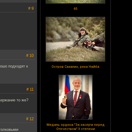
# 9
65
# 10
рошо подходят к
Остров Сахалин, река Найба
# 11
держание то же?
# 12
Медаль ордена "За заслуги перед
Отечеством" II степени
 толковыми