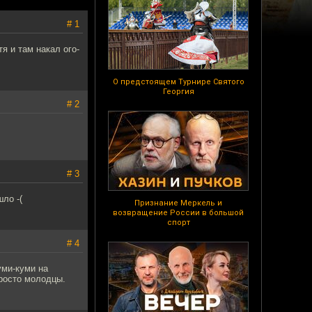
# 1
я и там накал ого-
О предстоящем Турнире Святого
Георгия
# 2
# 3
ло -(
Признание Меркель и
возвращение России в большой
спорт
# 4
уми-куми на
просто молодцы.