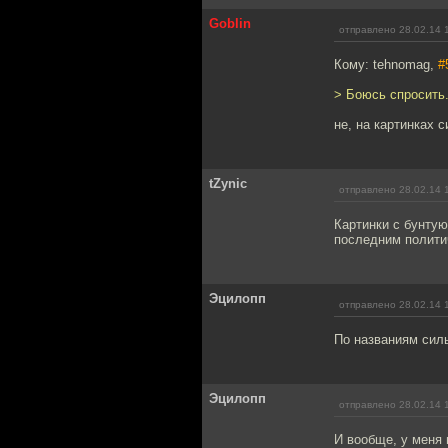
Goblin
отправлено 28.02.14 
Кому: tehnomag,
#
> Боюсь спросить.
не, на картинках с
tZynic
отправлено 28.02.14 
Картинки с бунтую
последним полити
Эцилопп
отправлено 28.02.14 
По названиям силь
Эцилопп
отправлено 28.02.14 
И вообще, у меня 