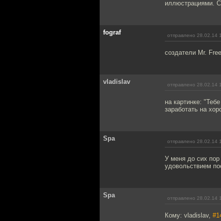
иллюстрациями. Сч
fograf
отправлено 28.02.14 
создатели Mr. Fre
vladislav
отправлено 28.02.14 
на картинке: "Теб
заработать на хоро
Spa
отправлено 28.02.14 
У меня до сих пор
удовольствием по
Spa
отправлено 28.02.14 
Кому: vladislav,
#1