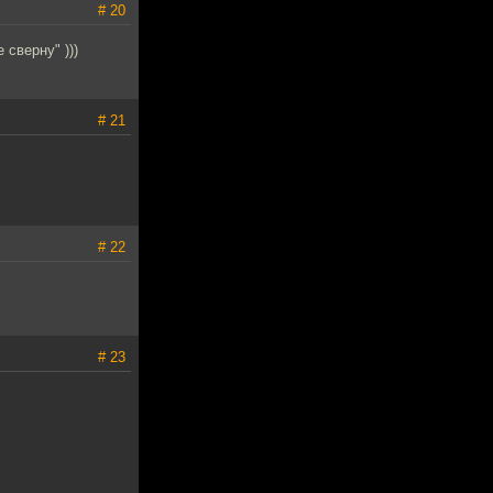
# 20
сверну" )))
# 21
# 22
# 23