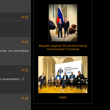
# 13
# 14
Медаль ордена "За заслуги перед
Отечеством" II степени
ентяи, не способные
# 15
та выкачивать. С
РВИО
# 16