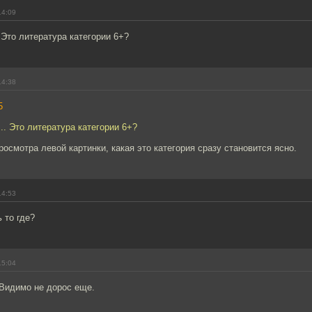
14:09
 Это литература категории 6+?
14:38
5
.. Это литература категории 6+?
росмотра левой картинки, какая это категория сразу становится ясно.
14:53
 то где?
15:04
 Видимо не дорос еще.