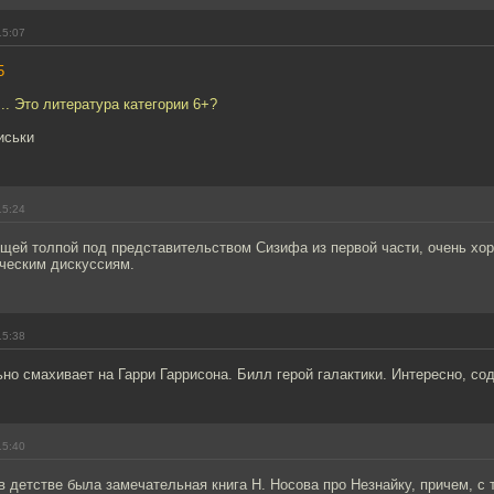
15:07
5
.. Это литература категории 6+?
иськи
15:24
щей толпой под представительством Сизифа из первой части, очень хо
ческим дискуссиям.
15:38
но смахивает на Гарри Гаррисона. Билл герой галактики. Интересно, со
15:40
в детстве была замечательная книга Н. Носова про Незнайку, причем, с