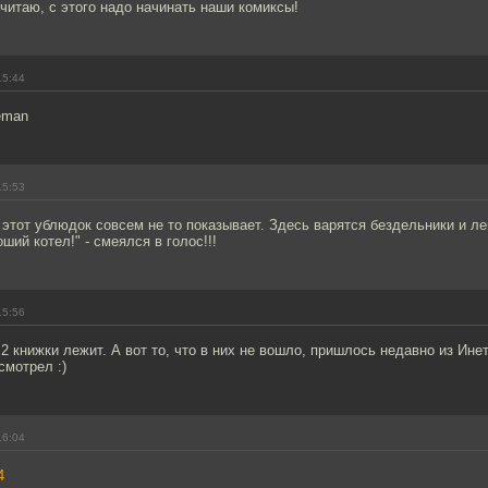
итаю, с этого надо начинать наши комиксы!
15:44
eman
15:53
е этот ублюдок совсем не то показывает. Здесь варятся бездельники и л
ший котел!" - смеялся в голос!!!
15:56
 2 книжки лежит. А вот то, что в них не вошло, пришлось недавно из Ине
смотрел :)
16:04
4