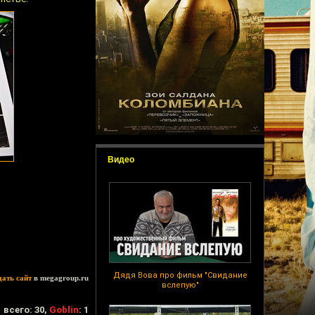
Видео
Дядя Вова про фильм "Свидание
дать сайт
в megagroup.ru
вслепую"
всего: 30,
Goblin
: 1