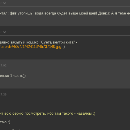
16:51
тал: фиг утопишь! вода всегда будет выше моей шеи! Донки: А я тебе ее 
16:51
вно забытый комикс "Суета внутри кита" -
ru/userdir/4/2/4/1/424113/45737140.jpg
:)
17:02
лько 1 часть))
17:39
ит всю серию посмотреть, ибо там такого - навалом :)
таю :)