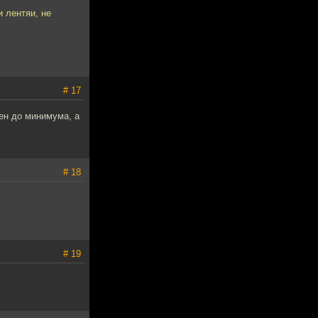
и лентяи, не
# 17
ден до минимума, а
# 18
# 19