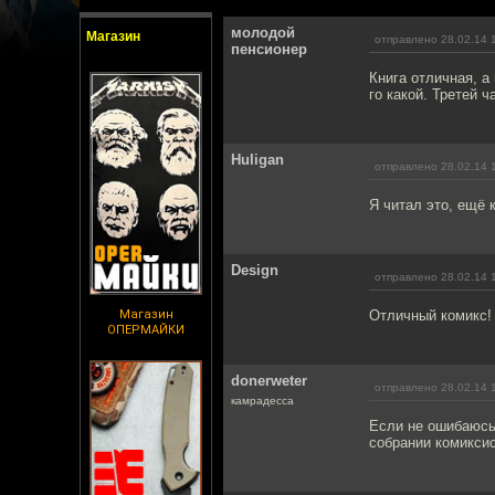
молодой
Магазин
отправлено 28.02.14 
пенсионер
Книга отличная, а
го какой. Третей ч
Huligan
отправлено 28.02.14 
Я читал это, ещё 
Design
отправлено 28.02.14 
Магазин
Отличный комикс! 
ОПЕРМАЙКИ
donerweter
отправлено 28.02.14 
камрадесса
Если не ошибаюсь
собрании комиксис