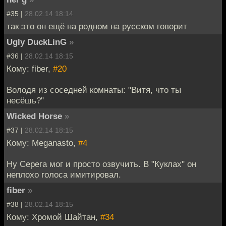
#35 |
28.02.14 18:14
так это он ещё на родном на русском говорит
Ugly DuckLinG
»
#36 |
28.02.14 18:15
Кому: fiber,
#20
Володя из соседней комнаты: "Витя, что ты
несёшь?"
Wicked Horse
»
#37 |
28.02.14 18:15
Кому: Meganasto,
#4
Ну Серега мог и просто озвучить. В "Куклах" он
неплохо голоса имитировал.
fiber
»
#38 |
28.02.14 18:15
Кому: Хромой Шайтан,
#34