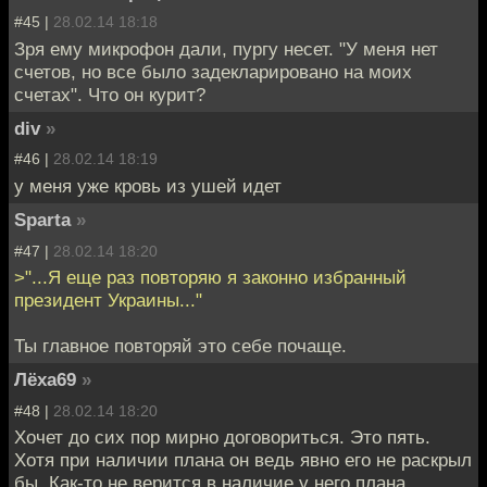
#45 |
28.02.14 18:18
Зря ему микрофон дали, пургу несет. "У меня нет
счетов, но все было задекларировано на моих
счетах". Что он курит?
div
»
#46 |
28.02.14 18:19
у меня уже кровь из ушей идет
Sparta
»
#47 |
28.02.14 18:20
>"...Я еще раз повторяю я законно избранный
президент Украины..."
Ты главное повторяй это себе почаще.
Лёха69
»
#48 |
28.02.14 18:20
Хочет до сих пор мирно договориться. Это пять.
Хотя при наличии плана он ведь явно его не раскрыл
бы. Как-то не верится в наличие у него плана.