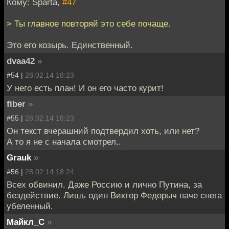
Кому: Sparta,
#47
> Ты главное повторяй это себе почаще.
Это его козырь. Единственный.
dvaa42
»
#54 |
28.02.14 18:23
У него есть план! И он его часто курит!
fiber
»
#55 |
28.02.14 18:23
Он текст вчерашний подтвердил хоть, или нет?
А то я не с начала смотрел..
Grauk
»
#56 |
28.02.14 18:24
Всех обвинил. Даже Россию и лично Путина, за
бездействие. Лишь один Виктор Федорыч паче снега
убеленный.
Майкл_С
»