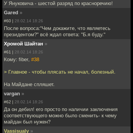
У Януковича - шестой разряд по красноречию!
Gared
»
#60 |
28.02.14 18:26
После вопроса:"Чем докажите, что являетесь
президентом?" всё ждал ответа: "Б.я буду."
Хромой Шайтан
»
#61 |
28.02.14 18:26
Кому: fiber,
#38
> Главное - чтобы плясать не начал, болезный.
На Майдане спляшет.
vargan
»
#62 |
28.02.14 18:26
Да он дебил! его просто по наличии заключения
соответствующего можно было сменить- к чему
майдан был нужен?
Vassisualy
»