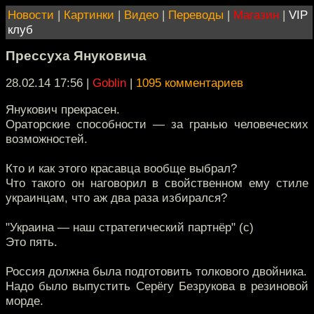
Новости
|
Картинки
|
Видео
|
Переводы
|
Магазин
|
VIP
клуб
Прессуха Януковича
28.02.14 17:56
|
Goblin
|
1095 комментариев
Янукович прекрасен.
Ораторские способности — за гранью человеческих
возможностей.
Кто и как этого красавца вообще выбрал?
Что такого он наговорил в свойственном ему стиле
украинцам, что аж два раза избирался?
"Украина — наш стратегический партнёр" (с)
Это пять.
Россия должна была подготовить толкового двойника.
Надо было выпустить Серёгу Безрукова в резиновой
морде.