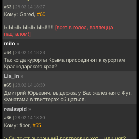
#63 |
28.02.14 18:27
Кому: Gared,
#60
ЫЫЫЫЫЫЫЫЫ!!!!!
[воет в голос, валяецца
пацталом!]
milo
»
#64 |
28.02.14 18:28
Так когда курорты Крыма присоединят к курортам
Краснодарского края?
Lis_in
»
#65 |
28.02.14 18:30
Дмитрий Юрьевич, выдержка у Вас железная с Фут.
Фанатами в твиттерах общаться.
realaspid
»
#66 |
28.02.14 18:30
Кому: fiber,
#55
> Он текст вчерашний подтвердил хоть, или нет?