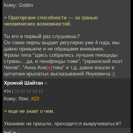
Кому: Goblin
> Ораторские способности — за гранью
человеческих возможностей.
Ты его в первый раз слушаешь?
Он такие перлы выдает регулярно уже 4 года, мы
давно привыкли и не обращаем внимания.
Фразы типа "здесь собрались лучшие геноциды
страны... да, и генофонды тоже", "украинский поэт
Чехов", "Анна Ахм
[е]
това" и т.д. давно вошли в
цитатник крылатых высказываний Януковича :)
Хромой Шайтан
»
#34 |
28.02.14 18:12
Кому: fiber,
#22
> еще не знает о чем.
Указивки не пришли, приходится выкручиваться!!
hel`g
»