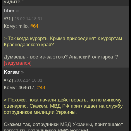
уйдите."
fiber
»
#71 |
28.02.14 18:31
Кому: milo,
#64
> Так когда курорты Крыма присоединят к курортам
Краснодарского края?
Думаешь - все из-за этого? Анапский олигархат?
[задумался]
Korsar
»
#72 |
28.02.14 18:31
Кому: 464617,
#43
> Похоже, пока начали действовать, но по мягкому
сценарию. Скажем, МВД РФ приглашает на службу
сотрудников милиции Украины.
Скажем так, сотрудники МВД Украины, приглашают
погостить сотрудников ВМФ России!