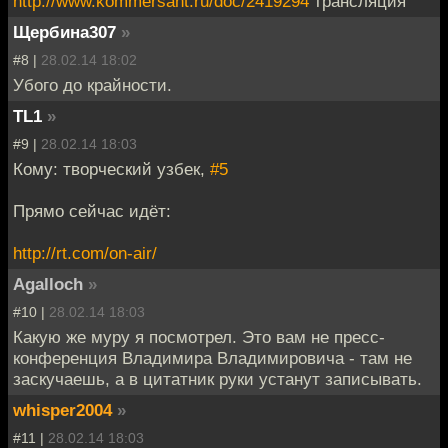
http://www.kommersant.ru/doc/2419294
трансляция
Щербина307
»
#8 |
28.02.14 18:02
Убого до крайности.
TL1
»
#9 |
28.02.14 18:03
Кому: творческий узбек,
#5
Прямо сейчас идёт:
http://rt.com/on-air/
Agalloch
»
#10 |
28.02.14 18:03
Какую же муру я посмотрел. Это вам не пресс-
конференция Владимира Владимировича - там не
заскучаешь, а в цитатник руки устанут записывать.
whisper2004
»
#11 |
28.02.14 18:03