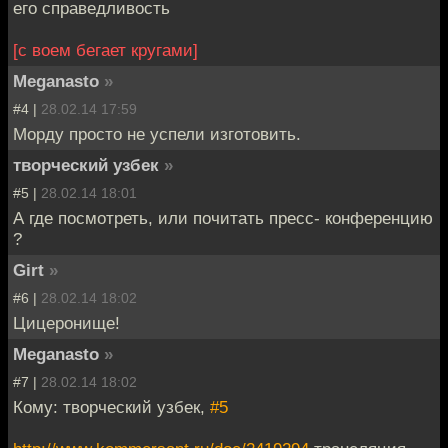
его справедливость
[с воем бегает кругами]
Meganasto
»
#4 |
28.02.14 17:59
Морду просто не успели изготовить.
творческий узбек
»
#5 |
28.02.14 18:01
А где посмотреть, или почитать пресс- конференцию
?
Girt
»
#6 |
28.02.14 18:02
Цицеронище!
Meganasto
»
#7 |
28.02.14 18:02
Кому: творческий узбек,
#5