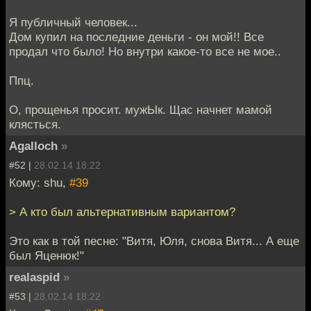
Я публичный человек...
Дом купил на последние деньги - он мой!! Все
продал что было! Но внутри какое-то все не мое..
Ппц.
О, прощенья просит. мужЫк. Щас начнет мамой
клясться.
Agalloch
»
#52 |
28.02.14 18:22
Кому: shu,
#39
> А кто был альтернативным вариантом?
Это как в той песне: "Витя, Юля, снова Витя... А еще
был Яценюк!"
realaspid
»
#53 |
28.02.14 18:22