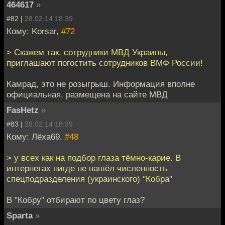
464617
»
#82 |
28.02.14 18:39
Кому: Korsar,
#72
> Скажем так, сотрудники МВД Украины,
приглашают погостить сотрудников ВМФ России!
Камрад, это не розыгрыш. Информация вполне
официальная, размещена на сайте МВД
FasHetz
»
#83 |
28.02.14 18:39
Кому: Лёха69,
#48
> у всех как на подбор глаза тёмно-карие. В
интернетах нигде не нашёл численность
спецподразделения (украинского) "Кобра"
В "Кобру" отбирают по цвету глаз?
Sparta
»