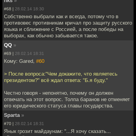
nks
»
#68 |
28.02.14 18:30
Собственно выбрали как и всегда, потому что в
противовес противникам кричал про защиту русского
языка и сближение с Россией, а после победы на
выборах, как обычно забывается такое.
QQ
»
#69 |
28.02.14 18:31
Кому: Gared,
#60
> После вопроса:"Чем докажите, что являетесь
президентом?" всё ждал ответа: "Б.я буду."
Честно говоря - непонятно, почему он должен
отвечать на этот вопрос. Толпа баранов не отменяет
его юридического статуса главы государства.
Sparta
»
#70 |
28.02.14 18:31
Янык грозит майдаунам: "...Я хочу сказать...