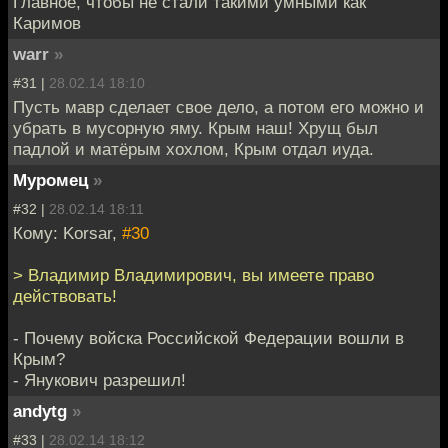
Главное, чтобы не стали такими умными как
Каримов
warr
»
#31 |
28.02.14 18:10
Пусть мавр сделает свое дело, а потом его можно и
убрать в мусорную яму. Крым наш! Хрущ был
падлой и матёрым хохлом, Крым отдал иуда.
Муромец
»
#32 |
28.02.14 18:11
Кому: Korsar,
#30
> Владимир Владимирович, вы имеете право
действовать!
- Почему войска Российской Федерации вошли в
Крым?
- Янукович разрешил!
andytg
»
#33 |
28.02.14 18:12