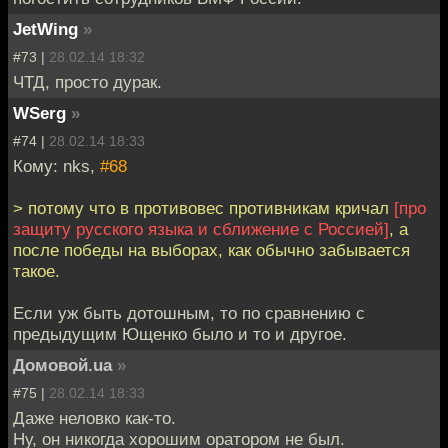
JetWing
»
#73 |
28.02.14 18:32
ЧТД, просто дурак.
WSerg
»
#74 |
28.02.14 18:33
Кому: nks,
#68
> потому что в противовес противникам кричал
[про
защиту русского языка и сближение с Россией]
, а
после победы на выборах, как обычно забывается
такое.
Если уж быть дотошным, то по сравнению с
предыдущим Ющенко было и то и другое.
Домовой.ua
»
#75 |
28.02.14 18:33
Даже неловко как-то.
Ну, он никогда хорошим оратором не был.