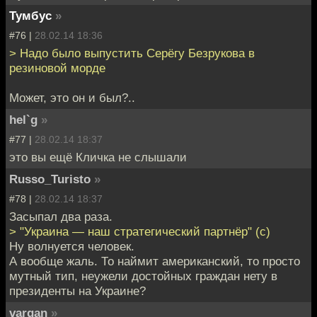
Тумбус
»
#76 |
28.02.14 18:36
> Надо было выпустить Серёгу Безрукова в
резиновой морде
Может, это он и был?..
hel`g
»
#77 |
28.02.14 18:37
это вы ещё Кличка не слышали
Russo_Turisto
»
#78 |
28.02.14 18:37
Засыпал два раза.
> "Украина — наш стратегический партнёр" (с)
Ну волнуется человек.
А вообще жаль. То наймит американский, то просто
мутный тип, неужели достойных граждан нету в
президенты на Украине?
vargan
»