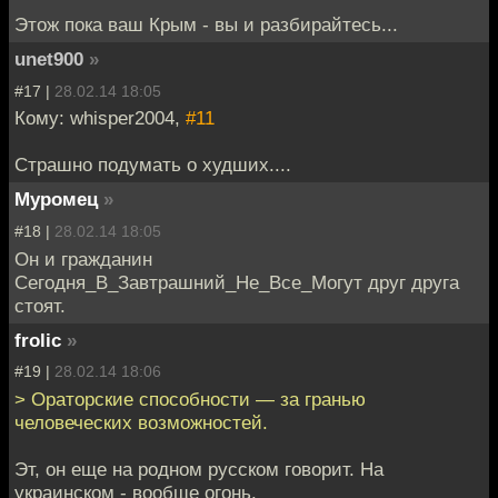
Этож пока ваш Крым - вы и разбирайтесь...
unet900
»
#17 |
28.02.14 18:05
Кому: whisper2004,
#11
Страшно подумать о худших....
Муромец
»
#18 |
28.02.14 18:05
Он и гражданин
Сегодня_В_Завтрашний_Не_Все_Могут друг друга
стоят.
frolic
»
#19 |
28.02.14 18:06
> Ораторские способности — за гранью
человеческих возможностей.
Эт, он еще на родном русском говорит. На
украинском - вообще огонь.