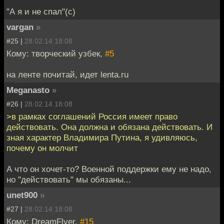
"А я и не спал"(с)
vargan
»
#25 |
28.02.14 18:08
Кому: творческий узбек,
#5
на ленте почитай, идет lenta.ru
Meganasto
»
#26 |
28.02.14 18:08
>в рамках соглашений Россия имеет право
действовать. Она должна и обязана действовать. И
зная характер Владимира Путина, я удивляюсь,
почему он молчит
А что он хочет-то? Военной поддержки ему не надо,
но "действовать" мы обязаны...
unet900
»
#27 |
28.02.14 18:08
Кому: DreamFlyer,
#15