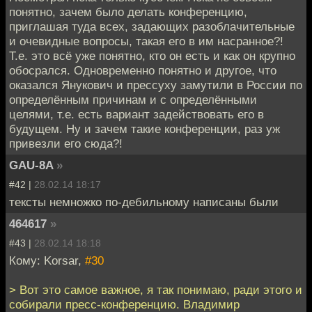
понятно, зачем было делать конференцию,
приглашая туда всех, задающих разоблачительные
и очевидные вопросы, такая его в им насранное?!
Т.е. это всё уже понятно, кто он есть и как он крупно
обосрался. Одновременно понятно и другое, что
оказался Янукович и прессуху замутили в России по
определённым причинам и с определёнными
целями, т.е. есть вариант задействовать его в
будущем. Ну и зачем такие конференции, раз уж
привезли его сюда?!
GAU-8A
»
#42 |
28.02.14 18:17
тексты немножко по-дебильному написаны были
464617
»
#43 |
28.02.14 18:18
Кому: Korsar,
#30
> Вот это самое важное, я так понимаю, ради этого и
собирали пресс-конференцию. Владимир