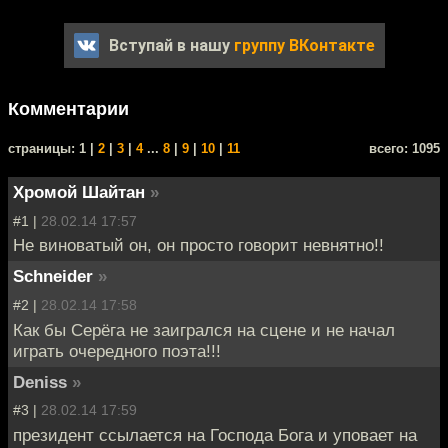
Вступай в нашу
группу ВКонтакте
Комментарии
cтраницы: 1 |
2
|
3
|
4
...
8
|
9
|
10
|
11
всего: 1095
Хромой Шайтан
»
#1 |
28.02.14 17:57
Не виноватый он, он просто говорит невнятно!!
Schneider
»
#2 |
28.02.14 17:58
Как бы Серёга не заигрался на сцене и не начал
играть очередного поэта!!!
Deniss
»
#3 |
28.02.14 17:59
президент ссылается на Господа Бога и уповает на