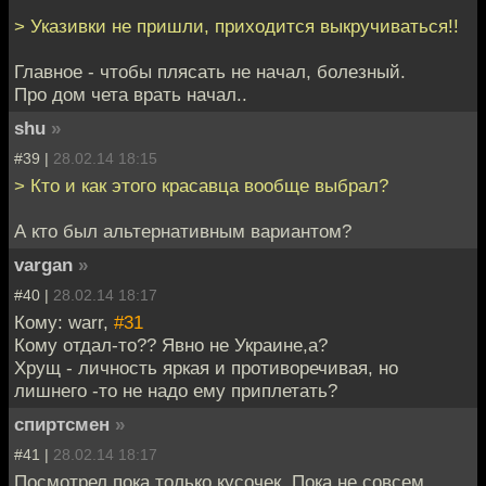
> Указивки не пришли, приходится выкручиваться!!
Главное - чтобы плясать не начал, болезный.
Про дом чета врать начал..
shu
»
#39 |
28.02.14 18:15
> Кто и как этого красавца вообще выбрал?
А кто был альтернативным вариантом?
vargan
»
#40 |
28.02.14 18:17
Кому: warr,
#31
Кому отдал-то?? Явно не Украине,а?
Хрущ - личность яркая и противоречивая, но
лишнего -то не надо ему приплетать?
спиртсмен
»
#41 |
28.02.14 18:17
Посмотрел пока только кусочек. Пока не совсем