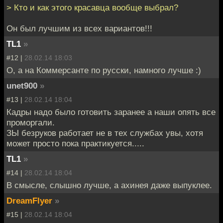
> Кто и как этого красавца вообще выбрал?
Он был лучшим из всех вариантов!!!
TL1
»
#12 |
28.02.14 18:03
О, а на Коммерсанте по русски, намного лучше :)
unet900
»
#13 |
28.02.14 18:04
Кадры надо было готовить заранее а наши опять все
проморгали.
ЗЫ безруков работает не в тех службах увы, хотя
может просто пока практикуется.....
TL1
»
#14 |
28.02.14 18:04
В смысле, слышно лучше, а ахинея даже выпуклее.
DreamFlyer
»
#15 |
28.02.14 18:04