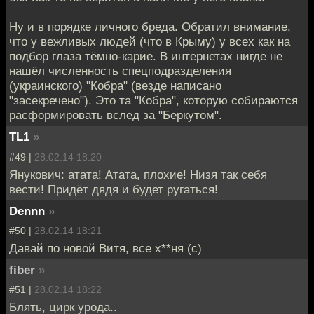
Ну и в порядке личного бреда. Обратил внимание,
что у вежливых людей (что в Крыму) у всех как на
подбор глаза тёмно-карие. В интернетах нигде не
нашёл численность спецподразделения
(украинского) "Кобра" (везде написано
"засекречено"). Это та "Кобра", которую собираются
расформировать вслед за "Беркутом".
TL1
»
#49 |
28.02.14 18:20
Янукович: атата! Атата, плохие! Низя так себя
вести! Придёт дядя и будет ругаться!
Dennn
»
#50 |
28.02.14 18:21
Давай по новой Витя, все х**ня (с)
fiber
»
#51 |
28.02.14 18:22
Блять, цирк урода..