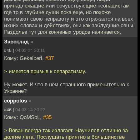
принадлежащие или сочувствующие неонацистам
где то в глубине души пока еще, но похоже
понимают свою неправоту и это отражается на всех
ихних словах и действиях, они как заблудшие овцы.
Раздолье тут для конченых уродов начинается.
Завсклад
»
#45 |
04.03.14 20:11
Кому: Gekelberi,
#37
> имеется призыв к сепаратизму.
Hу может. И что в нём страшного применительно к
Украине?
coppolos
»
#46 |
04.03.14 20:22
Кому: QoMSoL,
#35
> Вован всегда так излагает. Научился отлично за
долгие лета. Послушать приятно в большинстве