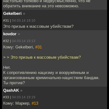
настолько толково и недвусмысленно, что не
обратить внимание на это невозможно.
Gekelberi
»
#31 |
04.03.14 19:10
Это призыв к массовым убийствам?
kovdor
»
#32 |
04.03.14 19:13
Кому: Gekelberi,
#31
> > Это призыв к массовым убийствам?
Нет.
К сопротивлению нацизму и вооружённым и
организованным криминально-нацистким бандам.
Ты против?
QashAK
»
#33 |
04.03.14 19:19
Кому: Маркер,
#13