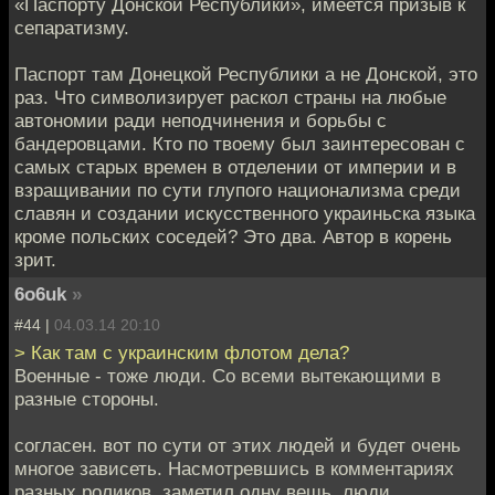
«Паспорту Донской Республики», имеется призыв к
сепаратизму.
Паспорт там Донецкой Республики а не Донской, это
раз. Что символизирует раскол страны на любые
автономии ради неподчинения и борьбы с
бандеровцами. Кто по твоему был заинтересован с
самых старых времен в отделении от империи и в
взращивании по сути глупого национализма среди
славян и создании искусственного украиньска языка
кроме польских соседей? Это два. Автор в корень
зрит.
6o6uk
»
#44 |
04.03.14 20:10
> Как там с украинским флотом дела?
Военные - тоже люди. Со всеми вытекающими в
разные стороны.
согласен. вот по сути от этих людей и будет очень
многое зависеть. Насмотревшись в комментариях
разных роликов, заметил одну вещь, люди