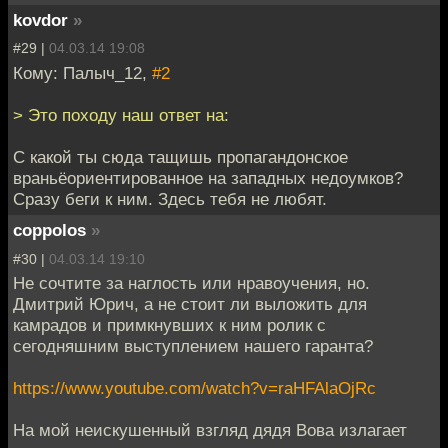
kovdor
»
#29 |
04.03.14 19:08
Кому: Палыч_12,
#2
> Это походу наш ответ на:
С какой ты сюда тащишь пропагандонское
враньёориентированное на западных недоумков?
Сразу беги к ним. Здесь тебя не любят.
coppolos
»
#30 |
04.03.14 19:10
Не сочтите за наглость или нравоучения, но.
Дмитрий Юрич, а не стоит ли выложить для
камрадов и примкнувших к ним ролик с
сегодняшним выступлением нашего гаранта?
https://www.youtube.com/watch?v=raHFAlaOjRc
На мой неискушенный взгляд дядя Вова излагает