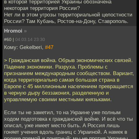
в которой территорией Украины обозначена
некоторая территория России?
Нет ли в этом угрозы территориальной целостности
России? Там Кубань, Ростов-на-Дону, Ставрополь.
Hromoi
»
#60 |
04.03.14 23:30
Кому: Gekelberi,
#47
> Гражданская война. Обрыв экономических связей.
Падение экономики. Разруха. Проблемы с
признанием международным сообществом. Вариант,
когда территориально самая большая страна в
Европе с 45 миллионным населением превращается
в черную дыру беззакония, разделенную и
управляемую своими местными князьками.
Если ты не заметил, то на Украине уже полным
ходом подготовка к гражданской войне. И всё что ты
описал, уже имеет место быть. А Россия лишь
гоняет учения вдоль границ с Украиной. А намек в
ролике прямой и понятный: мы не против Украины