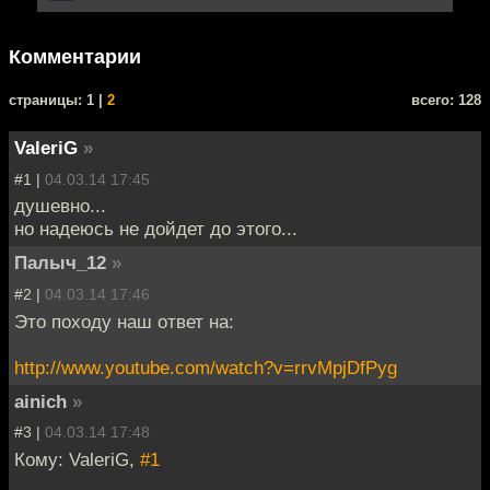
Комментарии
cтраницы: 1 |
2
всего: 128
ValeriG
»
#1 |
04.03.14 17:45
душевно...
но надеюсь не дойдет до этого...
Палыч_12
»
#2 |
04.03.14 17:46
Это походу наш ответ на:
http://www.youtube.com/watch?v=rrvMpjDfPyg
ainich
»
#3 |
04.03.14 17:48
Кому: ValeriG,
#1