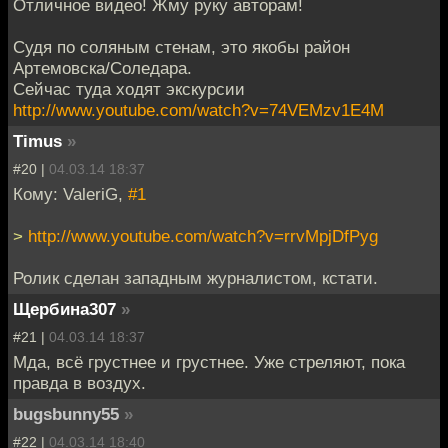
Отличное видео! Жму руку авторам!
Судя по соляным стенам, это якобы район
Артемовска/Соледара.
Сейчас туда ходят экскурсии
http://www.youtube.com/watch?v=74VEMzv1E4M
Timus
»
#20 |
04.03.14 18:37
Кому: ValeriG,
#1
>
http://www.youtube.com/watch?v=rrvMpjDfPyg
Ролик сделан западным журналистом, кстати.
Щербина307
»
#21 |
04.03.14 18:37
Мда, всё грустнее и грустнее. Уже стреляют, пока
правда в воздух.
bugsbunny55
»
#22 |
04.03.14 18:40