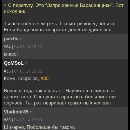
> С перепугу. Это "Запрещенные Барабанщики". Вот
исходник
Ты не понял о чем речь. Посмотри конец ролика.
Если бандеровцы попросят денег не удивлюсь.
patr0n
»
#34 |
04.03.14 19:23
класс!
QoMSoL
»
#35 |
04.03.14 19:32
Кому: coppolos,
#30
Вован всегда так излагает. Научился отлично за
долгие лета. Послушать приятно в большинстве
случаев. Так разговаривает грамотный человек.
Vladimir85
»
#36 |
04.03.14 19:33
Шикарно. Побольше бы такого.