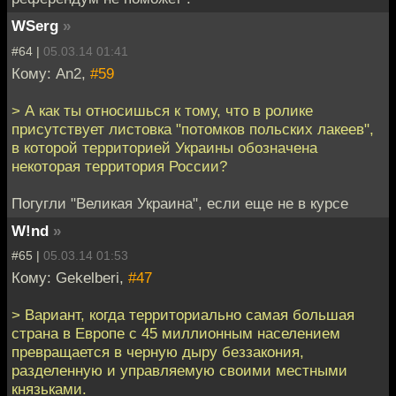
WSerg
»
#64 |
05.03.14 01:41
Кому: An2,
#59
> А как ты относишься к тому, что в ролике
присутствует листовка "потомков польских лакеев",
в которой территорией Украины обозначена
некоторая территория России?
Погугли "Великая Украина", если еще не в курсе
W!nd
»
#65 |
05.03.14 01:53
Кому: Gekelberi,
#47
> Вариант, когда территориально самая большая
страна в Европе с 45 миллионным населением
превращается в черную дыру беззакония,
разделенную и управляемую своими местными
князьками.