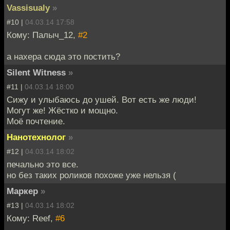
Vassisualy
»
#10 |
04.03.14 17:58
Кому: Палыч_12,
#2
а нахера сюда это постить?
Silent Witness
»
#11 |
04.03.14 18:00
Сижу и улыбаюсь до ушей. Вот есть же люди!
Могут же! Жёстко и мощно.
Моё почтение.
Нанотехнолог
»
#12 |
04.03.14 18:02
печально это все.
но без таких роликов похоже уже нельзя (
Маркер
»
#13 |
04.03.14 18:02
Кому: Reef,
#6