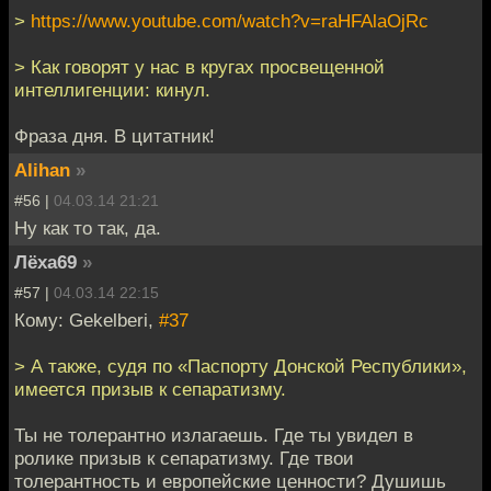
>
https://www.youtube.com/watch?v=raHFAlaOjRc
> Как говорят у нас в кругах просвещенной
интеллигенции: кинул.
Фраза дня. В цитатник!
Alihan
»
#56 |
04.03.14 21:21
Ну как то так, да.
Лёха69
»
#57 |
04.03.14 22:15
Кому: Gekelberi,
#37
> А также, судя по «Паспорту Донской Республики»,
имеется призыв к сепаратизму.
Ты не толерантно излагаешь. Где ты увидел в
ролике призыв к сепаратизму. Где твои
толерантность и европейские ценности? Душишь