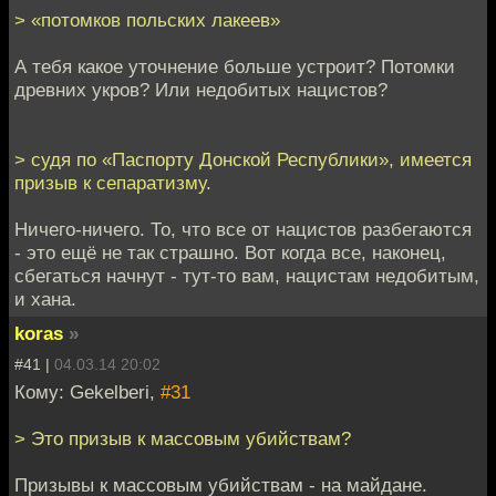
> «потомков польских лакеев»
А тебя какое уточнение больше устроит? Потомки
древних укров? Или недобитых нацистов?
> судя по «Паспорту Донской Республики», имеется
призыв к сепаратизму.
Ничего-ничего. То, что все от нацистов разбегаются
- это ещё не так страшно. Вот когда все, наконец,
сбегаться начнут - тут-то вам, нацистам недобитым,
и хана.
koras
»
#41 |
04.03.14 20:02
Кому: Gekelberi,
#31
> Это призыв к массовым убийствам?
Призывы к массовым убийствам - на майдане.