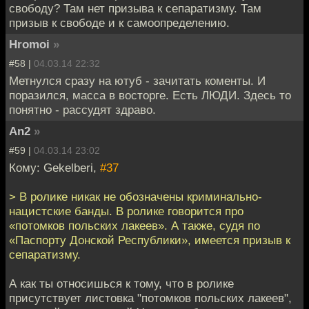
свободу? Там нет призыва к сепаратизму. Там
призыв к свободе и к самоопределению.
Hromoi
»
#58 |
04.03.14 22:32
Метнулся сразу на ютуб - зачитать коменты. И
поразился, масса в восторге. Есть ЛЮДИ. Здесь то
понятно - рассудят здраво.
An2
»
#59 |
04.03.14 23:02
Кому: Gekelberi,
#37
> В ролике никак не обозначены криминально-
нацистские банды. В ролике говорится про
«потомков польских лакеев». А также, судя по
«Паспорту Донской Республики», имеется призыв к
сепаратизму.
А как ты относишься к тому, что в ролике
присутствует листовка "потомков польских лакеев",