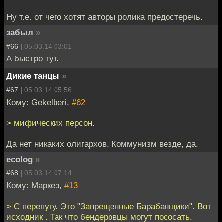
Ну т.е. от чего хотят авторы ролика предостеречь.
забыл
»
#66 |
05.03.14 03:01
А быстро тут.
Дикие танцы
»
#67 |
05.03.14 05:56
Кому: Gekelberi,
#62
> мифических персон.
Да нет никаких олигархов. Коммунизм везде, да.
ecolog
»
#68 |
05.03.14 07:14
Кому: Маркер,
#13
> С перепугу. Это "Запрещенные Барабанщики". Вот
исходник
. Так что бендеровцы могут пососать.