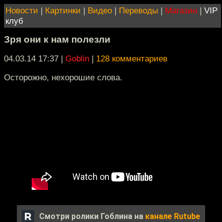
Новости
|
Картинки
|
Видео
|
Переводы
|
Магазин
|
VIP
клуб
Зря они к нам полезли
04.03.14 17:37
|
Goblin
|
128 комментариев
Осторожно, нехорошие слова.
Смотри ролики Гоблина на
канале Rutube