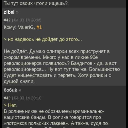
Ты тут своих чтоли ищешь?
zibel
»
#42 |
04.03.14 20:05
Кому: ValeriG,
#1
> но надеюсь не дойдет до этого...
Не дойдёт. Думаю олигархи всех приструнят в
скором времени. Много у нас в лихие 90е
революционеров появилось? Бандитов - да, а вот
революционеров... Ну вот тут так же. Большинство
будет нищенствовать и терпеть. Хотя ролик и с
душой сняли.
6o6uk
»
#43 |
04.03.14 20:10
> Нет.
В ролике никак не обозначены криминально-
нацистские банды. В ролике говорится про
«потомков польских лакеев». А также, судя по