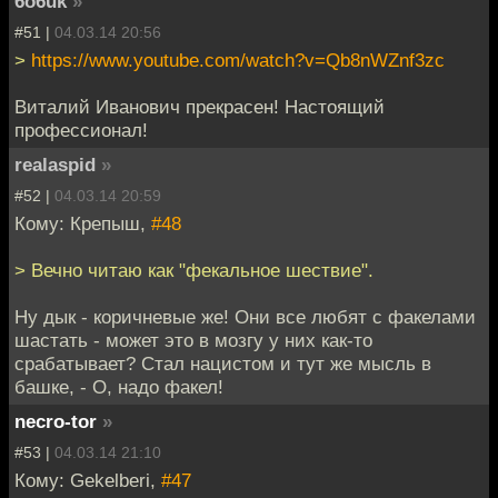
6o6uk
»
#51 |
04.03.14 20:56
>
https://www.youtube.com/watch?v=Qb8nWZnf3zc
Виталий Иванович прекрасен! Настоящий
профессионал!
realaspid
»
#52 |
04.03.14 20:59
Кому: Крепыш,
#48
> Вечно читаю как "фекальное шествие".
Ну дык - коричневые же! Они все любят с факелами
шастать - может это в мозгу у них как-то
срабатывает? Стал нацистом и тут же мысль в
башке, - О, надо факел!
necro-tor
»
#53 |
04.03.14 21:10
Кому: Gekelberi,
#47