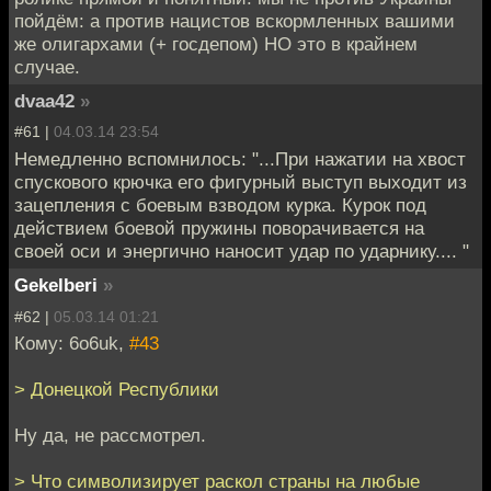
пойдём: а против нацистов вскормленных вашими
же олигархами (+ госдепом) НО это в крайнем
случае.
dvaa42
»
#61 |
04.03.14 23:54
Немедленно вспомнилось: "...При нажатии на хвост
спускового крючка его фигурный выступ выходит из
зацепления с боевым взводом курка. Курок под
действием боевой пружины поворачивается на
своей оси и энергично наносит удар по ударнику.... "
Gekelberi
»
#62 |
05.03.14 01:21
Кому: 6o6uk,
#43
> Донецкой Республики
Ну да, не рассмотрел.
> Что символизирует раскол страны на любые