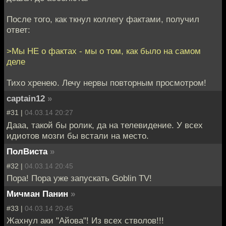
После того, как ткнул коллегу фактами, получил
ответ:
>Мы НЕ о фактах - мы о том, как было на самом
деле
Тихо хренею. Лечу нервы повторным просмотром!
captain12
»
#31 |
04.03.14 20:27
Дааа, такой бы ролик, да на телевидение. У всех
идиотов мозги бы встали на место.
ПолВиста
»
#32 |
04.03.14 20:45
Пора! Пора уже запускать Goblin TV!
Мичман Панин
»
#33 |
04.03.14 20:45
Жахнул аки "Айова"! Из всех стволов!!!