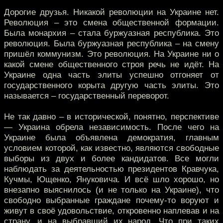
Дорогие друзья. Никакой революции на Украине нет.
Революция – это смена общественной формации.
Была монархия – стала буржуазная республика. Это
революция. Была буржуазная республика – на смену
пришёл коммунизм. Это революция. На Украине ни о
какой смене общественного строя речь не идёт. На
Украине одна часть элиты успешно отгоняет от
государственного корыта другую часть элиты. Это
называется – государственный переворот.
Не так давно – в исторической, понятно, перспективе
— Украина обрела независимость. После чего на
Украине была объявлена демократия, главным
условием которой, как известно, являются свободные
выборы из двух и более кандидатов. Все могли
наблюдать за деятельностью президентов Кравчука,
Кучмы, Ющенко, Януковича. И всё шло хорошо, но
внезапно выяснилось (и не только на Украине), что
свободно выбранные граждане почему-то воруют и
живут в своё удовольствие, откровенно наплевав и на
страну, и на выбравший их народ. Что при таких