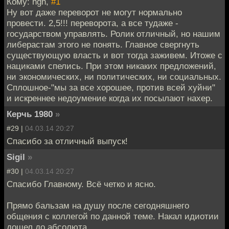
Кому: hgh,
#1
Ну вот даже переворот не могут нормально
провести. 2,5!!! переворота, а все тудаже -
государством управлять. Ролик отличный, но нашим
либерастам этого не понять. Главное свергнуть
существующую власть и вот тогда заживем. Итоже с
нациками спелись. При этом никаких предложений,
ни экономических, ни политических, ни социальных.
Сплошное-"мы за все хорошее, против всей хуйни"
и искреннее недоумение когда их посылают нахер.
Керчь 1980
»
#29 |
04.03.14 20:27
Спасибо за отличный выпуск!
Sigil
»
#30 |
04.03.14 20:27
Спасибо Главному. Всё четко и ясно.
Прямо бальзам на душу после сегодняшнего
общения с коллегой по данной теме. Накал идиотии
дошел до абсолюта.