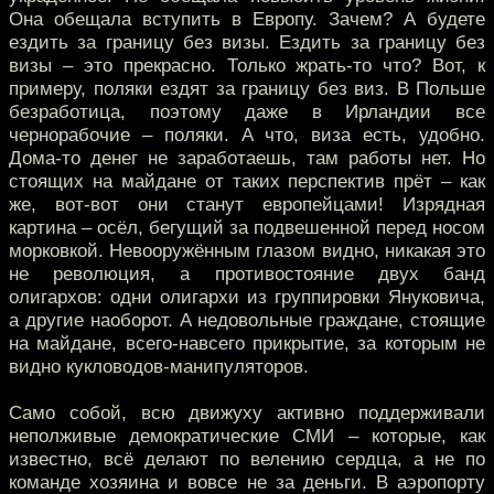
Она обещала вступить в Европу. Зачем? А будете
ездить за границу без визы. Ездить за границу без
визы – это прекрасно. Только жрать-то что? Вот, к
примеру, поляки ездят за границу без виз. В Польше
безработица, поэтому даже в Ирландии все
чернорабочие – поляки. А что, виза есть, удобно.
Дома-то денег не заработаешь, там работы нет. Но
стоящих на майдане от таких перспектив прёт – как
же, вот-вот они станут европейцами! Изрядная
картина – осёл, бегущий за подвешенной перед носом
морковкой. Невооружённым глазом видно, никакая это
не революция, а противостояние двух банд
олигархов: одни олигархи из группировки Януковича,
а другие наоборот. А недовольные граждане, стоящие
на майдане, всего-навсего прикрытие, за которым не
видно кукловодов-манипуляторов.
Само собой, всю движуху активно поддерживали
неполживые демократические СМИ – которые, как
известно, всё делают по велению сердца, а не по
команде хозяина и вовсе не за деньги. В аэропорту