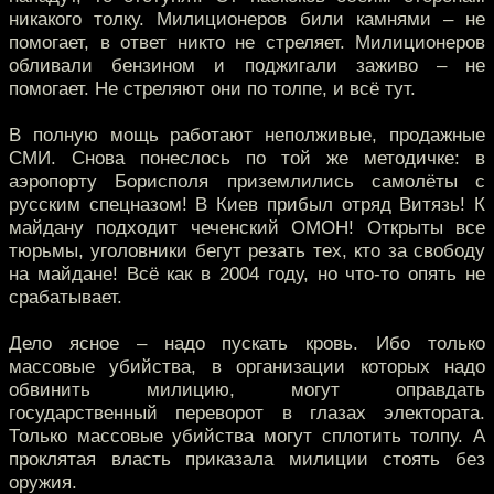
никакого толку. Милиционеров били камнями – не
помогает, в ответ никто не стреляет. Милиционеров
обливали бензином и поджигали заживо – не
помогает. Не стреляют они по толпе, и всё тут.
В полную мощь работают неполживые, продажные
СМИ. Снова понеслось по той же методичке: в
аэропорту Борисполя приземлились самолёты с
русским спецназом! В Киев прибыл отряд Витязь! К
майдану подходит чеченский ОМОН! Открыты все
тюрьмы, уголовники бегут резать тех, кто за свободу
на майдане! Всё как в 2004 году, но что-то опять не
срабатывает.
Дело ясное – надо пускать кровь. Ибо только
массовые убийства, в организации которых надо
обвинить милицию, могут оправдать
государственный переворот в глазах электората.
Только массовые убийства могут сплотить толпу. А
проклятая власть приказала милиции стоять без
оружия.