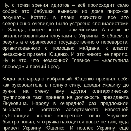
Ну, с точки зрения идиотов – всё происходит само
собой: это бабушки вынесли из дома пирожков
покушать. Кстати, в плане логистики всё это
совершенно очевидно было устроено специалистами
с Запада, скорее всего – армейскими. А никак не
экзальтированными клоунами с Украины. В общем, в
результате оранжевого государственного переворота,
организованного с помощью майдана, к власти
незаконно привели Ющенко. И это никого не парило.
Ну и что, что незаконно? Главное — «наступила
свобода» и прочий бред.
Когда всенародно избранный Ющенко проявил себя
как руководитель в полную силу, доведя Украину до
ручки, на смену ему другая олигархическая
группировка таки привела на должность президента
Януковича. Народу в очередной раз предложили
выбрать из богатого ассортимента известной
субстанции вполне конкретное говно. Янукович
быстро понял, что ручка находится вовсе не там, куда
привёл Украину Ющенко. И повлёк Украину ещё