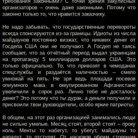
требования законными? С точки зрения закулисных
организаторов – очень даже законными. Потому что
законно только то, что нравится заказчику.
Не надо забывать, что государственные перевороты
всегда спонсируются из-за границы. Идиоты из числа
майдаунов постоянно визжат, что никаких денег от
Госдепа США они не получают. А Госдеп не таясь
сообщает, что за отчётный период выдал украинцам
на пропаганду 5 миллиардов долларов США. Это
только официально. То, что привозят в чемоданах
спецслужбы и раздаётся наличностью – смело
умножай на пять. Не зря ведь площади посевов
опиумного мака в оккупированном Афганистане
увеличили в сорок раз. Лично тебе не досталось
денег? Это потому что ты дурак, а деньги получили и
присвоили твои руководители, особо яркие патриоты.
В общем, на этот раз организацией занимались люди
не сильно умелые. Месяц стоят, второй стоят – проку
ноль. Менты то набегут, то убегут, майдауны то
нападут, то отступят. От наскоков обеим сторонам