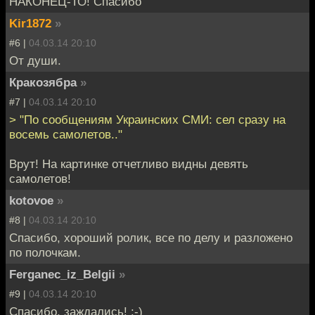
НАКОНЕЦ-ТО! Спасибо
Kir1872
»
#6 |
04.03.14 20:10
От души.
Кракозябра
»
#7 |
04.03.14 20:10
> "По сообщениям Украинских СМИ: сел сразу на
восемь самолетов.."
Врут! На картинке отчетливо видны девять
самолетов!
kotovoe
»
#8 |
04.03.14 20:10
Спасибо, хороший ролик, все по делу и разложено
по полочкам.
Ferganec_iz_Belgii
»
#9 |
04.03.14 20:10
Спасибо, заждались! :-)