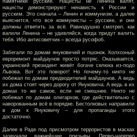
памятники русские. Нацисты не Ленина валят,
нацисты демонстрируют ненависть к России и
русским. Это сначала – Ленин и коммунизм, а далее
выяснится, что все коммунисты – русские, и они
должны ответить за всё. Равнодушно смотрел, как
валили Ленина – не удивляйся, когда придут валить
тебя. Ибо антисоветчик – всегда русофоб.
Забегали по домам януковичей и пшонок. Колхозный
евроремонт майдаунов просто потряс. Оказывается,
украинский президент живёт богаче селюка из-подо
Львова. Вот это поворот! Но почему-то никто не
побежал по домам предводителей майдаунов. А ведь
их дома стоят через дорогу от Януковича. А ведь в их
домах то же самое, если не смешнее. Никто не
побежал по домам олигархов, где действительно с
наворованным всё в порядке. Бестолковых направили
в дом к Януковичу – для пропаганды этого
достаточно.
Далее в Раде под присмотром террористов в масках
зазвучали важнейшие призывы. Перво-наперво