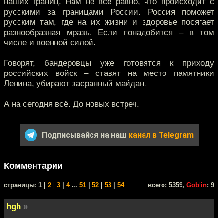
наших границ. Нам не всё равно, что происходит с
русскими за границами России. Россия поможет
русским там, где на их жизни и здоровье посягает
разнообразная мразь. Если понадобится – в том
числе и военной силой.
Говорят, бандеровцы уже готовятся к приходу
российских войск – ставят на место памятники
Ленина, убирают засранный майдан.
А на сегодня всё. До новых встреч.
Подписывайся на наш
канал в Telegram
Комментарии
cтраницы: 1 |
2
|
3
|
4
...
51
|
52
|
53
|
54
всего: 5359,
Goblin
: 9
hgh
»