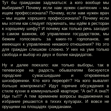
Тут бы гражданам задуматься: а кого вообще мы
выбираем? Почему если нам нужен сантехник – мы
ищем профессионала? Почему, если нам нужен врач
– мы ищем хорошего профессионала? Почему если
мы хотим как следует поужинать, мы идём в ресторан
к хорошему шефу? И почему как только речь заходит
о самом важном, об управлении государством, мы
бежим голосовать за каких-то горлопанов, не
имеющих к управлению никакого отношения? Но это
для граждан слишком сложно. У них на уме только
свобода и выбор из двух и более кандидатов.
Ну и далее поехало: как только выборы, так в
телевизоре на радость обывателям беснуются
городские сумасшедшие и откровенные
шизофреники. Кто кого переорёт? На кого вывалят
больше компромата? Идут горячие обсуждения в
стиле кухни в коммунальной квартире: "А он? А она?!
Иди ты!!!" А тем временем вопросы выдвижения на
избрание решаются в тихих кулуарах. И вовсе не
орущими на площадях гражданами.