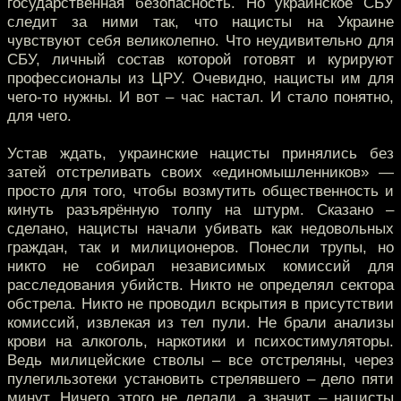
государственная безопасность. Но украинское СБУ
следит за ними так, что нацисты на Украине
чувствуют себя великолепно. Что неудивительно для
СБУ, личный состав которой готовят и курируют
профессионалы из ЦРУ. Очевидно, нацисты им для
чего-то нужны. И вот – час настал. И стало понятно,
для чего.
Устав ждать, украинские нацисты принялись без
затей отстреливать своих «единомышленников» —
просто для того, чтобы возмутить общественность и
кинуть разъярённую толпу на штурм. Сказано –
сделано, нацисты начали убивать как недовольных
граждан, так и милиционеров. Понесли трупы, но
никто не собирал независимых комиссий для
расследования убийств. Никто не определял сектора
обстрела. Никто не проводил вскрытия в присутствии
комиссий, извлекая из тел пули. Не брали анализы
крови на алкоголь, наркотики и психостимуляторы.
Ведь милицейские стволы – все отстреляны, через
пулегильзотеки установить стрелявшего – дело пяти
минут. Ничего этого не делали, а значит – нацисты