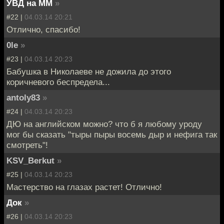
УВД на ММ
»
#22 |
04.03.14 20:21
Отлично, спасибо!
0le
»
#23 |
04.03.14 20:23
Бабушка в Николаеве не дожила до этого
коричневого беспредела...
antoly83
»
#24 |
04.03.14 20:23
ДЮ на английском можно? что б я любому уроду
мог бы сказать "тыры пыры восемь дыр и нефига так
смотреть"!
KSV_Berkut
»
#25 |
04.03.14 20:23
Мастерство на глазах растет! Отлично!
Док
»
#26 |
04.03.14 20:23