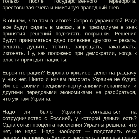
только после государственного переворота,
арестовывая счета и имитируя праведный гнев.
В общем, что там в итоге? Скоро в украинской Раде
все будут сидеть в масках, а в президиуме в знак
принятия решений поджигать покрышки. Решения
будут приниматься одно полезнее другого – резать,
вешать, душить, топить, запрещать, наказывать,
изгонять. Ну, как положено при демократии, когда к
власти приходят нацисты.
Евроинтеграция? Европа в кризисе, денег на раздачу
у них нет. Никто и ничем помогать Украине не будет.
Им со своими грециями-португалиями-испаниями и
другими передовыми экономиками не разобраться,
что уж там Украина.
Надо ли было Украине соглашаться на
сотрудничество с Россией, у которой деньги есть?
Одна сотая процента населения Украины решила, что
нет, не надо. Надо наоборот — подставить очко
западу, раздвинуть булки и замереть в предвкушении