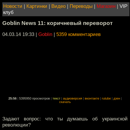
Новости
|
Картинки
|
Видео
|
Переводы
|
Магазин
|
VIP
клуб
Goblin News 11: коричневый переворот
04.03.14 19:33
|
Goblin
|
5359 комментариев
25:56
|
5395950 просмотров
|
текст
|
аудиоверсия
|
вконтакте
|
rutube
|
дзен
|
скачать
Задают вопрос: что ты думаешь об украинской
революции?