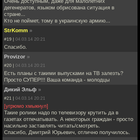
Очень доступным, даже для малолетних
дегенератов, языком обрисована ситуация в
стране...
Кто не поймет, тому в украинскую армию...
StrKomm
»
#19 |
04.03.14 20:21
Спасибо.
Provizor
»
#20 |
04.03.14 20:21
Есть планы с такими выпусками на ТВ залезть?
Просто СУПЕР!!! Ваша команда - молодцы
Дикий Эльф
»
#21 |
04.03.14 20:21
[угрюмо хмыкнул]
Такие ролики надо по телевизору крутить да в
газетах отпечатывать. А некоторых граждан - просто
насильно заставлять читать/смотреть.
Спасибо, Дмитрий Юрьевич, отлично получилось.