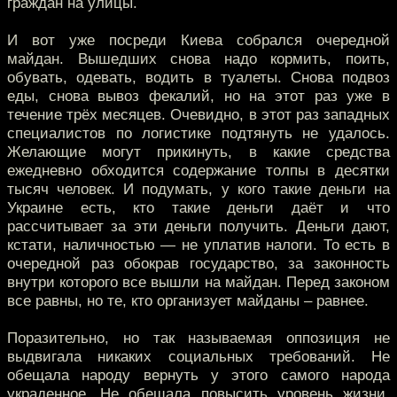
граждан на улицы.
И вот уже посреди Киева собрался очередной
майдан. Вышедших снова надо кормить, поить,
обувать, одевать, водить в туалеты. Снова подвоз
еды, снова вывоз фекалий, но на этот раз уже в
течение трёх месяцев. Очевидно, в этот раз западных
специалистов по логистике подтянуть не удалось.
Желающие могут прикинуть, в какие средства
ежедневно обходится содержание толпы в десятки
тысяч человек. И подумать, у кого такие деньги на
Украине есть, кто такие деньги даёт и что
рассчитывает за эти деньги получить. Деньги дают,
кстати, наличностью — не уплатив налоги. То есть в
очередной раз обокрав государство, за законность
внутри которого все вышли на майдан. Перед законом
все равны, но те, кто организует майданы – равнее.
Поразительно, но так называемая оппозиция не
выдвигала никаких социальных требований. Не
обещала народу вернуть у этого самого народа
украденное. Не обещала повысить уровень жизни.