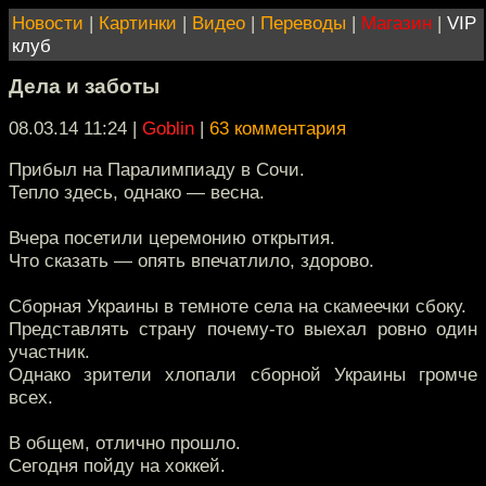
Новости
|
Картинки
|
Видео
|
Переводы
|
Магазин
|
VIP
клуб
Дела и заботы
08.03.14 11:24
|
Goblin
|
63 комментария
Прибыл на Паралимпиаду в Сочи.
Тепло здесь, однако — весна.
Вчера посетили церемонию открытия.
Что сказать — опять впечатлило, здорово.
Сборная Украины в темноте села на скамеечки сбоку.
Представлять страну почему-то выехал ровно один
участник.
Однако зрители хлопали сборной Украины громче
всех.
В общем, отлично прошло.
Сегодня пойду на хоккей.