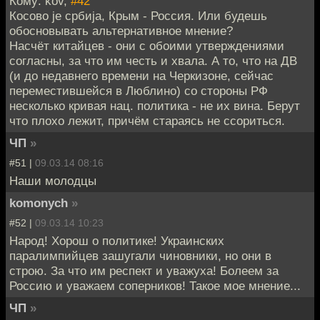
Кому: kov,
#42
Косово je србиjа, Крым - Россия. Или будешь
обосновывать альтернативное мнение?
Насчёт китайцев - они с обоими утверждениями
согласны, за что им честь и хвала. А то, что на ДВ
(и до недавнего времени на Черкизоне, сейчас
переместившейся в Люблино) со стороны РФ
несколько кривая нац. политика - не их вина. Берут
что плохо лежит, причём стараясь не ссориться.
ЧП
»
#51 |
09.03.14 08:16
Наши молодцы
komonych
»
#52 |
09.03.14 10:23
Народ! Хорош о политике! Украинских
паралимпийцев зашугали чиновники, но они в
строю. За что им респект и уважуха! Болеем за
Россию и уважаем соперников! Такое мое мнение...
ЧП
»