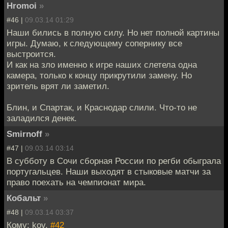
Hromoi
»
#46 |
09.03.14 01:29
Наши бились в полную силу. Но нет полной картины
игры. Думаю, к следующему сопернику все
выстроится.
И как на зло именно к игре наших слетела одна
камера, только к концу прикрутили замену. Но
зритель врят ли заметил.
Блин, и Спартак, и Краснодар слили. Что-то не
заладился денек.
Smirnoff
»
#47 |
09.03.14 03:14
В субботу в Сочи сборная России по регби обыграла
португальцев. Наши выходят в стыковые матчи за
право поехать на чемпионат мира.
Кобальт
»
#48 |
09.03.14 03:37
Кому: kov,
#42