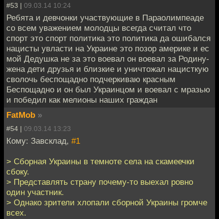
#53 |
09.03.14 10:24
Ребята и девчонки участвующие в Параолимпеаде
со всем уважением молодцы всегда считал что
спорт это спорт политика это политика да ошибался
нацисты увласти на Украине это позор америке и ес
мой Дедушка не за это воевал он воевал за Родину-
жена дети друзья и близкие и уничтожал нацисткую
сволочь беспощадно подчеркиваю красным
Беспощадно и он был Украинцом и воевал с мразью
и победил как мелионы наших граждан
FatMob
»
#54 |
09.03.14 13:23
Кому: Завсклад,
#1
> Сборная Украины в темноте села на скамеечки
сбоку.
> Представлять страну почему-то выехал ровно
один участник.
> Однако зрители хлопали сборной Украины громче
всех.