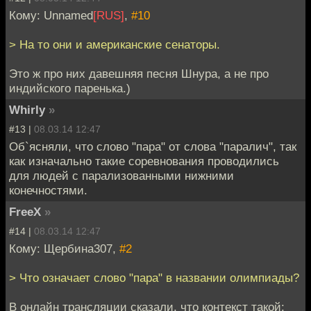
Кому: Unnamed
[RUS]
,
#10
> На то они и американские сенаторы.
Это ж про них давешняя песня Шнура, а не про
индийского паренька.)
Whirly
»
#13 |
08.03.14 12:47
Об`ясняли, что слово "пара" от слова "паралич", так
как изначально такие соревнования проводились
для людей с парализованными нижними
конечностями.
FreeX
»
#14 |
08.03.14 12:47
Кому: Щербина307,
#2
> Что означает слово "пара" в названии олимпиады?
В онлайн трансляции сказали, что контекст такой: