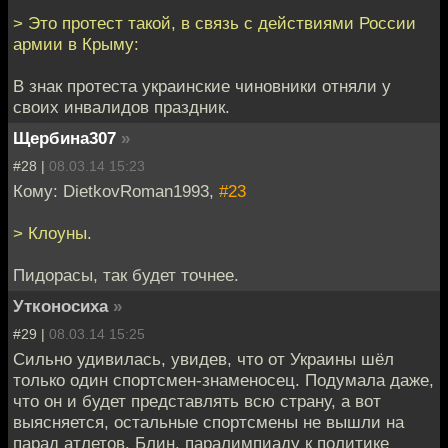
> Это протест такой, в связь с действиями России
армии в Крыму:
В знак протеста украинские чиновники отняли у
своих инвалидов праздник.
Щербина307
»
#28 |
08.03.14 15:23
Кому: DietkovRoman1993,
#23
> Клоуны.
Пидорасы, так будет точнее.
Утконосиха
»
#29 |
08.03.14 15:25
Сильно удивилась, увидев, что от Украины шёл
только один спортсмен-знаменосец. Подумала даже,
что он и будет представлять всю страну, а вот
выясняется, остальные спортсмены не вышли на
парад атлетов. Блин, паралимпиаду к политике