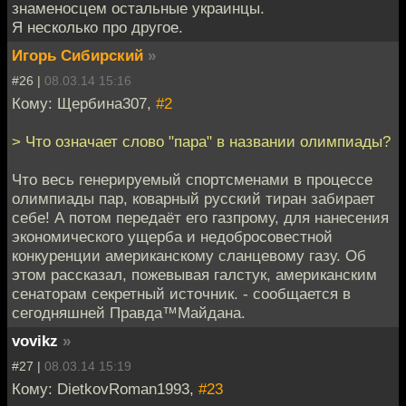
знаменосцем остальные украинцы.
Я несколько про другое.
Игорь Сибирский
»
#26 |
08.03.14 15:16
Кому: Щербина307,
#2
> Что означает слово "пара" в названии олимпиады?
Что весь генерируемый спортсменами в процессе
олимпиады пар, коварный русский тиран забирает
себе! А потом передаёт его газпрому, для нанесения
экономического ущерба и недобросовестной
конкуренции американскому сланцевому газу. Об
этом рассказал, пожевывая галстук, американским
сенаторам секретный источник. - сообщается в
сегодняшней Правда™Майдана.
vovikz
»
#27 |
08.03.14 15:19
Кому: DietkovRoman1993,
#23