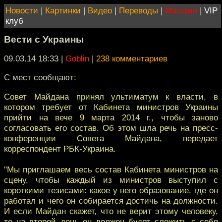
Новости
|
Картинки
|
Видео
|
Переводы
|
Магазин
|
VIP
клуб
Вести с Украины
09.03.14 18:33
|
Goblin
|
238 комментариев
С мест сообщают:
Совет Майдана принял ультиматум к власти, в
котором требует от Кабинета министров Украины
прийти на вече 9 марта 2014 г., чтобы заново
согласовать его состав. Об этом шла речь на пресс-
конференции Совета Майдана, передает
корреспондент РБК-Украина.
"Мы приглашаем весь состав Кабинета министров на
сцену, чтобы каждый из министров выступил с
короткими тезисами: какое у него образование, где он
работал и чего он собирается достичь на должности.
И если Майдан скажет, что не верит этому человеку,
то на второй день он должен будет сложить с себя