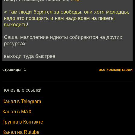
> Там люди борятся за свободы, они хотя молодцы,
надо это поощрять и нам надо всем на пикеты
выходить!
Саша, малолетние идиоты собираются на других
ресурсах
выходи туда быстрее
cтраницы: 1
все комментарии
полезные ссылки
Канал в Telegram
Канал в MAX
Группа в Контакте
Канал на Rutube