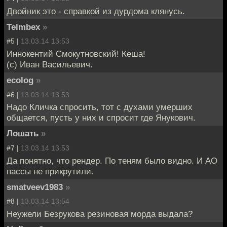
Двойник это - справкой из дурдома клянусь.
Telmbex
»
#5 |
13.03.14 13:53
Иннокентий Смокутновский! Кеша!
(с) Иван Васильевич.
ecolog
»
#6 |
13.03.14 13:53
Надо Кличка спросить, тот с духами умерших
общается, пусть у них и спросит где Янукович.
Лошать
»
#7 |
13.03.14 13:53
Да понятно, что рендер. По теням было видно. И AO
пассы не прикрутили.
smatveev1983
»
#8 |
13.03.14 13:54
Неужели Безрукова резиновая морда выдала?