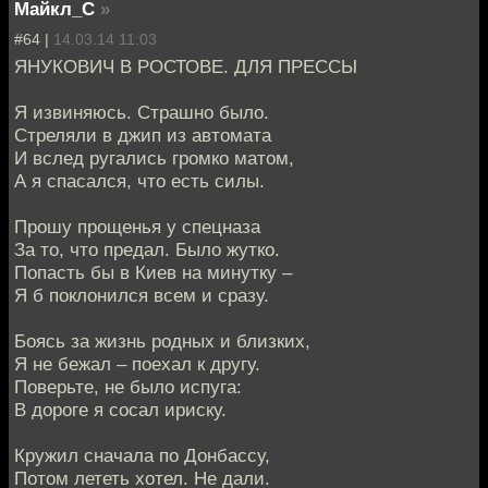
Майкл_С
»
#64 |
14.03.14 11:03
ЯНУКОВИЧ В РОСТОВЕ. ДЛЯ ПРЕССЫ
Я извиняюсь. Страшно было.
Стреляли в джип из автомата
И вслед ругались громко матом,
А я спасался, что есть силы.
Прошу прощенья у спецназа
За то, что предал. Было жутко.
Попасть бы в Киев на минутку –
Я б поклонился всем и сразу.
Боясь за жизнь родных и близких,
Я не бежал – поехал к другу.
Поверьте, не было испуга:
В дороге я сосал ириску.
Кружил сначала по Донбассу,
Потом лететь хотел. Не дали.