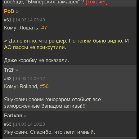
вообще, "Ымперских замашек" ?
[хохочет]
PoD
»
#61 |
14.03.14 05:49
Кому: Лошать,
#7
> Да понятно, что рендер. По теням было видно. И
AO пассы не прикрутили.
Даже коробку не показали.
Tr2f
»
#62 |
14.03.14 09:12
Кому: Rolland,
#56
Янукович своим гонораром отобьет все
замороженные Западом активы!!!
FarIvan
»
#63 |
14.03.14 10:28
Янукович. Спасибо, что легитимный.