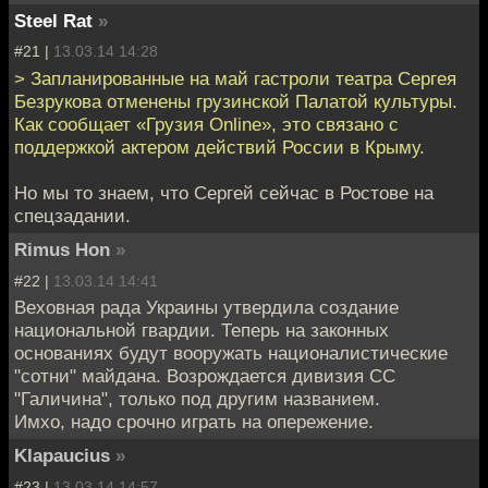
Steel Rat
»
#21 |
13.03.14 14:28
> Запланированные на май гастроли театра Сергея
Безрукова отменены грузинской Палатой культуры.
Как сообщает «Грузия Online», это связано с
поддержкой актером действий России в Крыму.
Но мы то знаем, что Сергей сейчас в Ростове на
спецзадании.
Rimus Hon
»
#22 |
13.03.14 14:41
Веховная рада Украины утвердила создание
национальной гвардии. Теперь на законных
основаниях будут вооружать националистические
"сотни" майдана. Возрождается дивизия СС
"Галичина", только под другим названием.
Имхо, надо срочно играть на опережение.
Klapaucius
»
#23 |
13.03.14 14:57