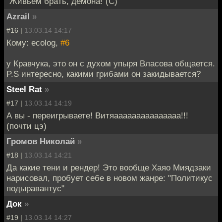
"Живьём брать, демона!"(С)
Azrail
»
#16 |
13.03.14 14:17
Кому: ecolog,
#6
у Кравчука, это он с духом упыря Власова общается.
P.S интересно, какими грибами он закидывается?
Steel Rat
»
#17 |
13.03.14 14:19
А вы - переигрываете! Витяааааааааааааааа!!!
(почти цэ)
Громов Николай
»
#18 |
13.03.14 14:21
Да какие тени и рендер! Это вообще Хаяо Миядзаки
нарисовал, пробует себе в новом жанре: "Политикус
подыравантус"
Док
»
#19 |
13.03.14 14:27