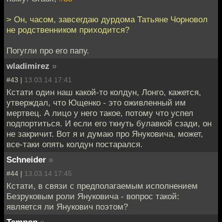
> Он, часом, завсегдаю дурдома Татьяне Чорновол
не родственником приходится?
Погугли про его папу.
wladimirez
»
#43 |
13.03.14 17:41
Кстати один наш какой-то колдун, Лонго, кажется,
утверждал, что Ющенко - это оживленный им
мертвец. А лицо у него такое, потому что успел
подпортиться. И если его ткнуть булавкой сзади, он
не закричит. Вот я и думаю про Януковича, может,
все-таки опять колдун постарался.
Schneider
»
#44 |
13.03.14 17:45
Кстати, в связи с предполагаемым исполнением
Безруковым роли Януковича - вопрос такой:
является ли Янукович поэтом?
Tampon
»