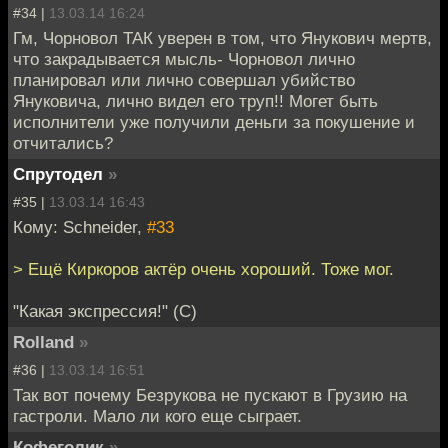
#34 |
13.03.14 16:24
Гм, Чорновол ТАК уверен в том, что Янукович мертв,
что закрадывается мысль- Чорновол лично
планировал или лично совершал убийство
Януковича, лично видел его труп!! Могет быть
исполнители уже получили деньги за покушение и
отчитались?
Спрутодел
»
#35 |
13.03.14 16:43
Кому: Schneider,
#33
> Ещё Киркоров актёр очень хороший. Тоже мог.
"Какая экспрессия!" (С)
Rolland
»
#36 |
13.03.14 16:51
Так вот почему Безрукова не пускают в Грузию на
гастроли. Мало ли кого еще сыграет.
Кофеголик
»