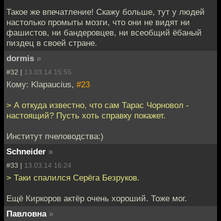
Такое же впечатление! Скажу больше, тут у людей
настолько промыты мозги, что они не видят ни
фашистов, ни бандеровцев, ни всеобщий ёбаный
пиздец в своей стране.
dormis
»
#32 |
13.03.14 15:55
Кому: Klapaucius,
#23
> А откуда известно, что сам Тарас Чорновол -
настоящий? Пусть хоть справку покажет.
Институт пчеловодства:)
Schneider
»
#33 |
13.03.14 16:24
> Таки спалился Серёга Безруков.
Ещё Киркоров актёр очень хороший. Тоже мог.
Павловна
»