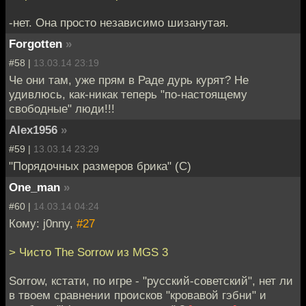
-нет. Она просто независимо шизанутая.
Forgotten
»
#58 |
13.03.14 23:19
Че они там, уже прям в Раде дурь курят? Не
удивлюсь, как-никак теперь "по-настоящему
свободные" люди!!!
Alex1956
»
#59 |
13.03.14 23:29
"Порядочных размеров брика" (С)
One_man
»
#60 |
14.03.14 04:24
Кому: j0nny,
#27
> Чисто The Sorrow из MGS 3
Sorrow, кстати, по игре - "русский-советский", нет ли
в твоем сравнении происков "кровавой гэбни" и