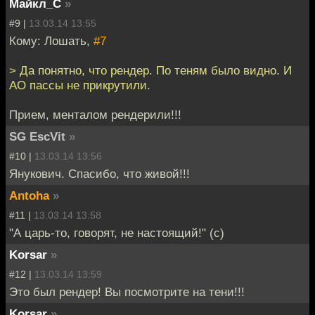
Майкл_С
»
#9 |
13.03.14 13:55
Кому: Лошать,
#7
> Да понятно, что рендер. По теням было видно. И
AO пассы не прикрутили.
Прием, менталом рендерили!!!
SG EscVit
»
#10 |
13.03.14 13:56
Янукович. Спасибо, что живой!!!
Antoha
»
#11 |
13.03.14 13:58
"А царь-то, говорят, не настоящий!" (с)
Korsar
»
#12 |
13.03.14 13:59
Это был рендер! Вы посмотрите на тени!!!
Korsar
»