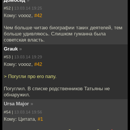
Домосед
»
#52 |
13.03.14 19:25
Кому: voooz,
#42
Чем больше читаю биографии таких деятелей, тем
больше удивляюсь. Слишком гуманна была
советская власть.
Grauk
»
#53 |
13.03.14 19:29
Кому: voooz,
#42
> Погугли про его папу.
Погуглил. В списке родственников Татьяны не
обнаружил.
Ursa Major
»
#54 |
13.03.14 19:56
Кому: Цитата,
#1