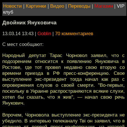
Новости
|
Картинки
|
Видео
|
Переводы
|
Магазин
|
VIP
клуб
Двойник Януковича
13.03.14 13:43
|
Goblin
|
70 комментариев
С мест сообщают:
Народный депутат Тарас Чорновол заявил, что с
подозрением относится к появлению Януковича в
Ростове, где тот провел недавно свою вторую со
времени приезда в РФ пресс-конференцию. Свое
выступление экс-президент тогда начал как раз с
опровержения слухов о своей смерти. "Во-первых,
поскольку в Украине распространяются всякие слухи,
хотел бы сказать, что я жив", — начал свою речь
Янукович.
Впрочем, Чорновола выступление экс-президента не
убедило. В интервью телеканалу Тві он заявил, что в
отличие от первой пресс-конференции, на которой