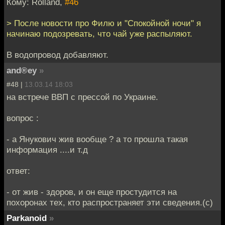
Кому: Rolland,
#46
> После новости про Филю и "Спокойной ночи" я
начинаю подозревать, что чай уже распыляют.
В водопровод добавляют.
and®ey
»
#48 |
13.03.14 18:03
на встрече ВВП с прессой по Украине.
вопрос :
- а Янукович жив вообще ? а то прошла такая
информация ....и т.д
ответ:
- от жив - здоров, и он еще простудится на
похоронах тех, кто распространяет эти сведения.(с)
Parkanoid
»