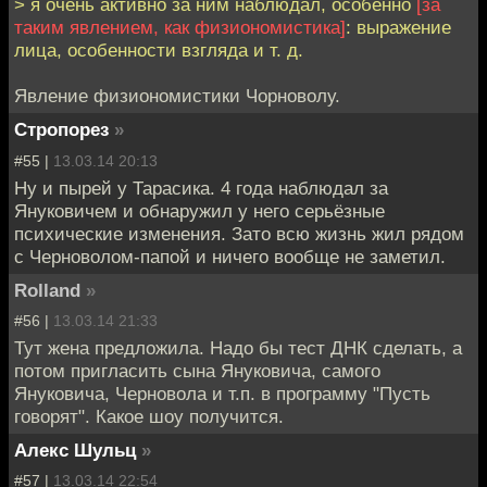
> я очень активно за ним наблюдал, особенно
[за
таким явлением, как физиономистика]
: выражение
лица, особенности взгляда и т. д.
Явление физиономистики Чорноволу.
Стропорез
»
#55 |
13.03.14 20:13
Ну и пырей у Тарасика. 4 года наблюдал за
Януковичем и обнаружил у него серьёзные
психические изменения. Зато всю жизнь жил рядом
с Черноволом-папой и ничего вообще не заметил.
Rolland
»
#56 |
13.03.14 21:33
Тут жена предложила. Надо бы тест ДНК сделать, а
потом пригласить сына Януковича, самого
Януковича, Черновола и т.п. в программу "Пусть
говорят". Какое шоу получится.
Алекс Шульц
»
#57 |
13.03.14 22:54