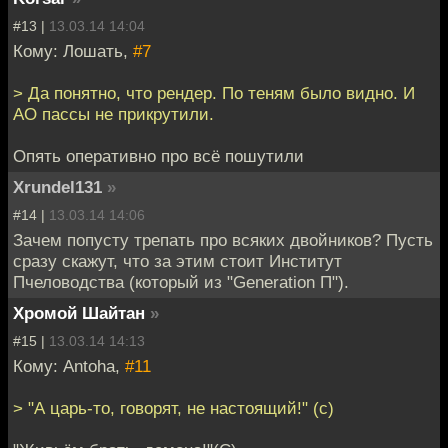
#13 |
13.03.14 14:04
Кому: Лошать,
#7
> Да понятно, что рендер. По теням было видно. И
AO пассы не прикрутили.
Опять оперативно про всё пошутили
Xrundel131
»
#14 |
13.03.14 14:06
Зачем попусту трепать про всяких двойников? Пусть
сразу скажут, что за этим стоит Институт
Пчеловодства (который из "Generation П").
Хромой Шайтан
»
#15 |
13.03.14 14:13
Кому: Antoha,
#11
> "А царь-то, говорят, не настоящий!" (с)