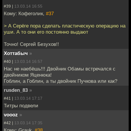
#39 |
13.03.14 16:55
Кому: Кофеголик,
#37
> А Серёге пора сделать пластическую операцию на
уши. А то они его постоянно выдают
Точно! Сергей Безухов!!
Хоттабыч
»
#40 |
13.03.14 16:57
Нас не наебёшь!!! Двойник Обамы встречался с
двойником Яценюка!
Гоблин, а Гоблин, а ты двойник Пучкова или как?
rusden_83
»
#41 |
13.03.14 17:17
Титры подвели
voooz
»
#42 |
13.03.14 17:35
Кому: Grauk,
#38