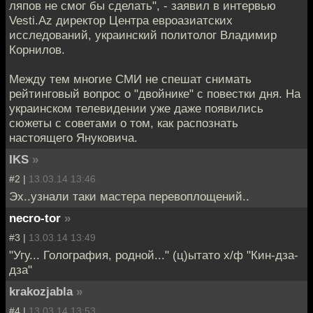
ляпов не смог бы сделать", - заявил в интервью
Vesti.Az директор Центра евроазиатских
исследований, украинский политолог Владимир
Корнилов.
Между тем многие СМИ не спешат снимать
рейтинговый вопрос о "двойнике" с повестки дня. На
украинском телевидении уже даже появились
сюжеты с советами о том, как распознать
настоящего Януковича.
IKS
»
#2 |
13.03.14 13:46
Эх..узнали таки мастера перевоплощений..
necro-tor
»
#3 |
13.03.14 13:49
"Угу... Голография, родной..." (ц)ытато х/ф "Кин-дза-
дза"
krakozjabla
»
#4 |
13.03.14 13:53