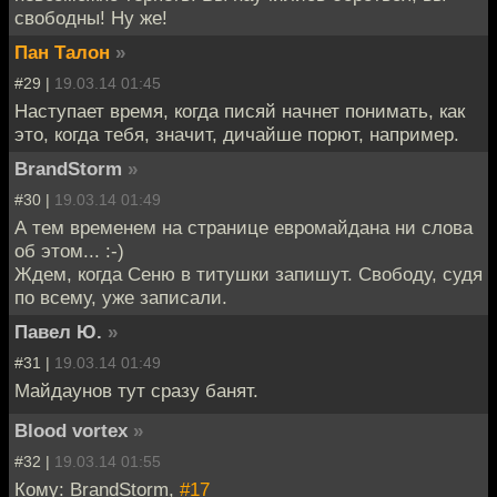
свободны! Ну же!
Пан Талон
»
#29 |
19.03.14 01:45
Наступает время, когда писяй начнет понимать, как
это, когда тебя, значит, дичайше порют, например.
BrandStorm
»
#30 |
19.03.14 01:49
А тем временем на странице евромайдана ни слова
об этом... :-)
Ждем, когда Сеню в титушки запишут. Свободу, судя
по всему, уже записали.
Павел Ю.
»
#31 |
19.03.14 01:49
Майдаунов тут сразу банят.
Blood vortex
»
#32 |
19.03.14 01:55
Кому: BrandStorm,
#17