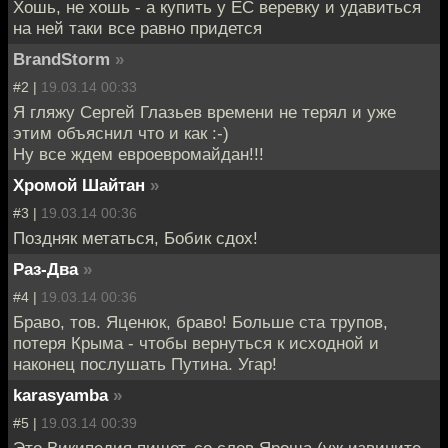
Хошь, не хошь - а купить у ЕС веревку и удавиться
на ней таки все равно придется
BrandStorm
»
#2 |
19.03.14 00:33
Я гляжу Сергей Глазьев времени не терял и уже
этим объяснил что и как :-)
Ну все ждем евроевромайдан!!!
Хромой Шайтан
»
#3 |
19.03.14 00:36
Поздняк метаться, Бобик сдох!
Раз-Два
»
#4 |
19.03.14 00:36
Браво, тов. Яценюк, браво! Больше ста трупов,
потеря Крыма - чтобы вернуться к исходной и
наконец послушать Путина. Угар!
karasyamba
»
#5 |
19.03.14 00:39