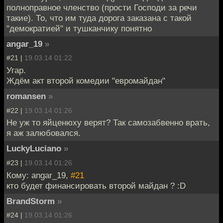
полноправное членство (прости Господи за речи
такие). То, что им туда дорога заказана с такой
"демократией" и тушканчику понятно
angar_19
»
#21 |
19.03.14 01:22
Угар.
Ждём акт второй комедии "евромайдан"
romansen
»
#22 |
19.03.14 01:26
Не уж то яйценюху верят? Так самозабвенно врать,
я аж залюбовался.
LuckyLuciano
»
#23 |
19.03.14 01:26
Кому: angar_19,
#21
кто будет финансировать второй майдан ? :D
BrandStorm
»
#24 |
19.03.14 01:26