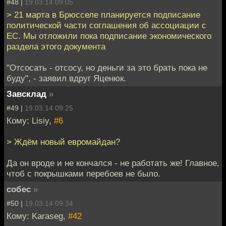
#48 |
19.03.14 09:05
> 21 марта в Брюсселе планируется подписание
политической части соглашения об ассоциации с
ЕС. Мы отложили пока подписание экономического
раздела этого документа
"Отсосать - отсосу, но деньги за это брать пока не
буду", - заявил вдруг Яценюк.
Завсклад
»
#49 |
19.03.14 09:25
Кому: Lisiy,
#6
> Ждём новый евромайдан?
Да oн вроде и не кончался - не работать же! Главное,
чтоб с покрышками перебоев не было.
собес
»
#50 |
19.03.14 09:34
Кому: Karaseg,
#42