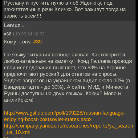
Руслану и пустить пулю в лоб Яценюку, под
зажигательные речи Кличко. Вот заживут тогда на
зависть всем!!!
Lemuz
»
#68 |
19.03.14 10:33
Кому: corw,
#39
По языку ситуация вообще аховая! Как говорится,
любознательным на заметку: Фонд Гэллапа проводя
свои исследования выясняет, что 83% на Украине
предпочитают русский для ответов на опросы.
Яндекс запросов на украинском видит около 10% (в
Бандерштадте - до 30%). А сайты МИД и Минюста
Руины доступны на двух языках. Каких? Мове и
английском!
http://www.gallup.com/poll/109228/russian-language-
enjoying-boost-postsoviet-states.aspx
http://company.yandex.ru/researches/reports/ya_search
_ua_10.xml