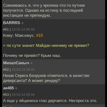
Сомневаюсь я, что у кролика что-то путное
получится. Однако на истину в последней
инстанции не претендую.
BARRRS
»
#51 |
19.03.14 09:34
Кому: Максимус,
#15
> по сути значит Майдан никчему не привел?
Почему не привёл? Крым наш.
МихалСаныч
»
#52 |
19.03.14 09:34
Никак Серега Безруков отметился, в качестве
диверсанта? А может рендер?
ae485
»
#53 |
19.03.14 09:34
А еще у яйценюха глаз дергается. Неспроста это.