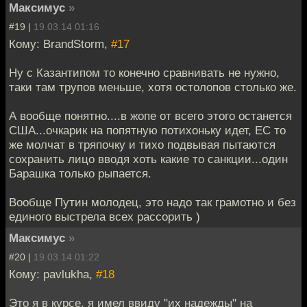
Максимус
»
#19 |
19.03.14 01:16
Кому: BrandStorm,
#17
Ну с Казантипом то конечно сравнивать не нужно,
таки там трупов меньше, хотя остолопов столько же.
А вообще понятно....в жопе от всего этого останется
США...очкарик на попятную потихоньку идет, ЕС то
же молчат в тряпочку и тихо подвывая пытаются
сохранить лицо вводя хоть какие то санкции...один
Барашка только рыпается.
Вообще Путин молодец, это надо так грамотно и без
единого выстрела всех рассорить )
Максимус
»
#20 |
19.03.14 01:22
Кому: pavlukha,
#18
Это я в курсе, я имел ввиду "их надежды" на