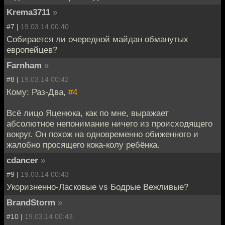
Krema3711
»
#7 |
19.03.14 00:40
Собирается ли очередной майдан обманутых
европейцев?
Farnham
»
#8 |
19.03.14 00:42
Кому: Раз-Два,
#4
Всё лицо Яценюка, как по мне, выражает
абсолютное непонимание ничего из происходящего
вокруг. Он похож на одновременно обиженного и
жалобно просящего кока-колу ребёнка.
cdancer
»
#9 |
19.03.14 00:43
Укоризненно-Ласковые vs Бодрые Вежливые?
BrandStorm
»
#10 |
19.03.14 00:43