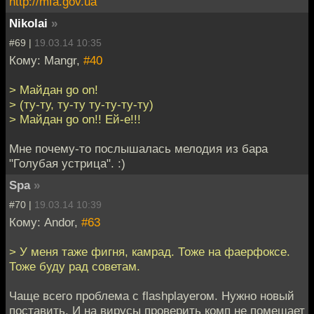
http://mfa.gov.ua
Nikolai
»
#69 |
19.03.14 10:35
Кому: Mangr,
#40
> Майдан go on!
> (ту-ту, ту-ту ту-ту-ту-ту)
> Майдан go on!! Ей-е!!!
Мне почему-то послышалась мелодия из бара
"Голубая устрица". :)
Spa
»
#70 |
19.03.14 10:39
Кому: Andor,
#63
> У меня таже фигня, камрад. Тоже на фаерфоксе.
Тоже буду рад советам.
Чаще всего проблема с flashplayerом. Нужно новый
поставить. И на вирусы проверить комп не помешает