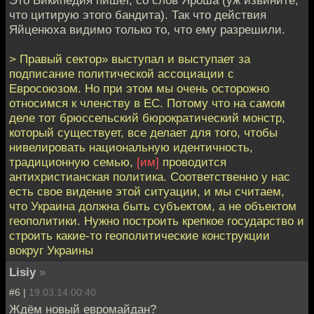
Это Википедия пишет, со слов Яроша (уж извините,
что цитирую этого бандита). Так что действия
Яйценюха видимо только то, что ему разрешили.
> Правый сектор» выступал и выступает за
подписание политической ассоциации с
Евросоюзом. Но при этом мы очень осторожно
относимся к членству в ЕС. Потому что на самом
деле тот брюссельский бюрократический монстр,
который существует, все делает для того, чтобы
нивелировать национальную идентичность,
традиционную семью,
[им]
проводится
антихристианская политика. Соответственно у нас
есть свое видение этой ситуации, и мы считаем,
что Украина должна быть субъектом, а не объектом
геополитики. Нужно построить крепкое государство и
строить какие-то геополитические конструкции
вокруг Украины
Lisiy
»
#6 |
19.03.14 00:40
Ждём новый евромайдан?