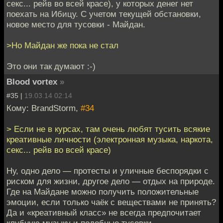
секс... рейв во всей красе), у которых денег нет
поехать на Ибицу. С учетом текущей обстановки,
новое место для тусовки - Майдан.
>Но Майдан же пока не стал
Это они так думают :-)
Blood vortex
»
#35 |
19.03.14 02:14
Кому: BrandStorm,
#34
> Если не в курсах, там очень любят тусить всякие
креативные личности (электронная музыка, наркота,
секс... рейв во всей красе)
Ну, одно дело — протесты и уличные беспорядки с
риском для жизни, другое дело — отдых на природе.
Где на Майдане можно получить положительные
эмоции, если только чаёк с веществами не принять?
Да и «креативный класс» не всегда предпочитает
клубную музыку и подобные тусовки.