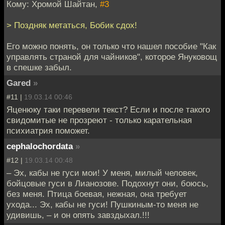
Кому: Хромой Шайтан,
#3
> Поздняк метаться, Бобик сдох!
Его можно понять, он только что нашел пособие "Как
управлять страной для чайников", которое Януковощ
в спешке забыл.
Gared
»
#11 |
19.03.14 00:46
Яценюку таки перевели текст? Если и после такого
свидомитые не прозреют - только карательная
психиатрия поможет.
cephalochordata
»
#12 |
19.03.14 00:48
– Эх, кабы не гуси мои! У меня, милый человек,
бойцовые гуси в Лианозове. Подохнут они, боюсь,
без меня. Птица боевая, нежная, она требует
ухода... Эх, кабы не гуси! Пушкиным-то меня не
удивишь, – и он опять завздыхал.!!!