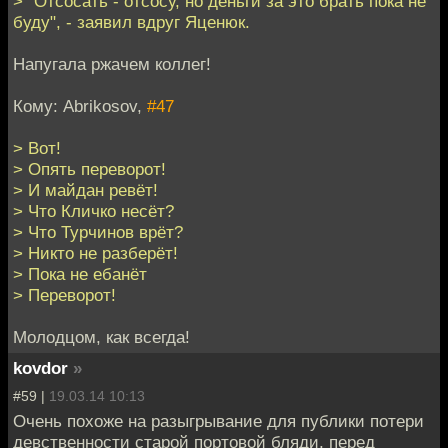
> "Отсосать - отсосу, но деньги за это брать пока не
буду", - заявил вдруг Яценюк.
Напугала ржачем коллег!
Кому: Abrikosov,
#47
> Вот!
> Опять переворот!
> И майдан ревёт!
> Что Кличко несёт?
> Что Турчинов врёт?
> Никто не разберёт!
> Пока не ебанёт
> Переворот!
Молодцом, как всегда!
kovdor
»
#59 |
19.03.14 10:13
Очень похоже на разыгрывание для публики потери
девственности старой портовой бляди, перед