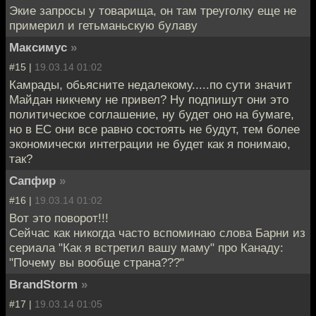
Экие запросы у товарища, он там треуголку еще не
примерил и гетьманьскую булаву
Максимус
»
#15 |
19.03.14 01:02
Камрады, обьясните недалекому.....по сути значит
Майдан никчему не привел? Ну подпишут они это
политическое соглашение, ну будет оно на бумаге,
но в ЕС они все равно состоять не будут, тем более
экономически интеграции не будет как я понимаю,
так?
Сапфир
»
#16 |
19.03.14 01:02
Вот это поворот!!!
Сейчас как никогда часто вспоминаю слова Барни из
сериала "Как я встретил вашу маму" про Канаду:
"Почему вы вообще страна???"
BrandStorm
»
#17 |
19.03.14 01:05