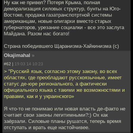
Ну как не привел? Потеря Крыма, полная
деморализация силовых структур, бунты на Юго-
Востоке, продажа газатранспотртной системы
американцам, новые олигархи вместо старых
губернаторов, урезание социалки - все это заслуга
Майдана. Разом нас богато!
Страна победившего Щаранизма-Хайкинизма (с)
Okajimahal
»
#62 |
19.03.14 10:23
> "Русский язык, согласно этому закону, во всех
областях, где преобладают русскоязычные, имеет
статус де-юре регионального, а фактически
официального языка с такими же возможностями и
правами, как и у украинского»
Я что-то не понимаю или новая власть де-факто не
считает свои законы легитимными?:) Ох как
заёрзали. Силовые планы рушатся, теперь время
отступать и врать еще настойчивее.