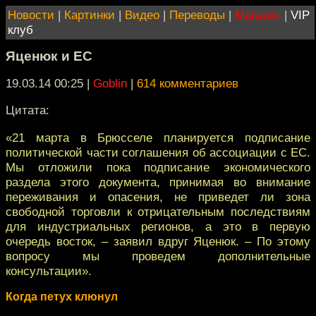
Новости
|
Картинки
|
Видео
|
Переводы
|
Магазин
|
VIP
клуб
Яценюк и ЕС
19.03.14 00:25
|
Goblin
|
614 комментариев
Цитата:
«21 марта в Брюсселе планируется подписание
политической части соглашения об ассоциации с ЕС.
Мы отложили пока подписание экономического
раздела этого документа, принимая во внимание
переживания и опасения, не приведет ли зона
свободной торговли к отрицательным последствиям
для индустриальных регионов, а это в первую
очередь восток, – заявил вдруг Яценюк. – По этому
вопросу мы проведем дополнительные
консультации».
Когда петух клюнул