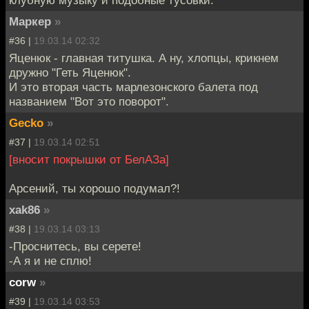
Маркер
»
#36 |
19.03.14 02:32
Яценюк - главная титушка. А ну, хлопцы, крикнем
дружно "Геть Яценюк".
И это вторая часть марлезонского балета под
названием "Вот это поворот".
Gecko
»
#37 |
19.03.14 02:51
[вносит покрышки от БелАЗа]
Арсений, ты хорошо подумал?!
xak86
»
#38 |
19.03.14 03:13
-Проснитесь, вы серете!
-А я и не сплю!
corw
»
#39 |
19.03.14 03:53