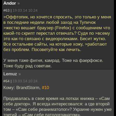
Andor
»
#63 |
19.03.14 10:24
>Оффтопик, но хочется спросить, это только у меня
в последние недели любой заход на Тупичок
>жестко вешает браузер (Firefox) с сообщением что
какой-то скрипт перестал отвечать? Судя по >всему
это как-то связано с видеороликами. Бесит жутко.
Все остальнве сайты, на которые хожу, >работают
без проблем. Посоветуйте как лечить.
У меня таже фигня, камрад. Тоже на фаерфоксе.
Тоже буду рад советам.
Lemuz
»
#64 |
19.03.14 10:24
Кому: BrandStorm,
#10
Продавалась в свое время на лотках книжка – «Сам
себе доктор». Я всегда интересовался: а где второй
том – «Сам себе реаниматолог»? Украине нужен уже
третий – «Сам себе патологоанатом».