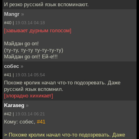
И резко русский язык вспоминают.
Mangr
»
#40 |
19.03.14 04:18
[завывает дурным голосом]
Майдан go on!
(ту-ту, ту-ту ту-ту-ту-ту)
Майдан go on!! Ей-е!!!
собес
»
#41 |
19.03.14 05:54
Похоже кролик начал что-то подозревать. Даже
русский язык вспомнил.
[злорадно хихикает]
Karaseg
»
#42 |
19.03.14 06:21
Кому: собес,
#41
> Похоже кролик начал что-то подозревать. Даже