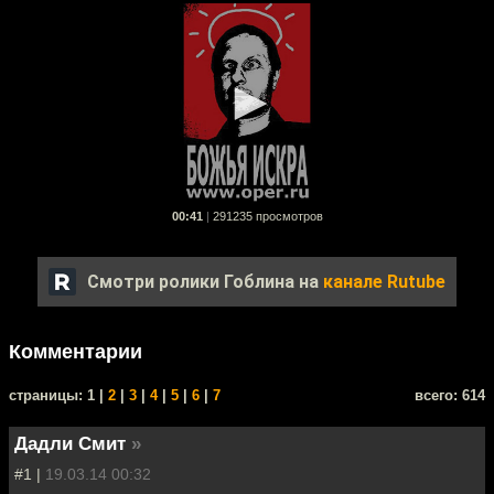
00:41
|
291235 просмотров
Смотри ролики Гоблина на
канале Rutube
Комментарии
cтраницы: 1 |
2
|
3
|
4
|
5
|
6
|
7
всего: 614
Дадли Смит
»
#1 |
19.03.14 00:32