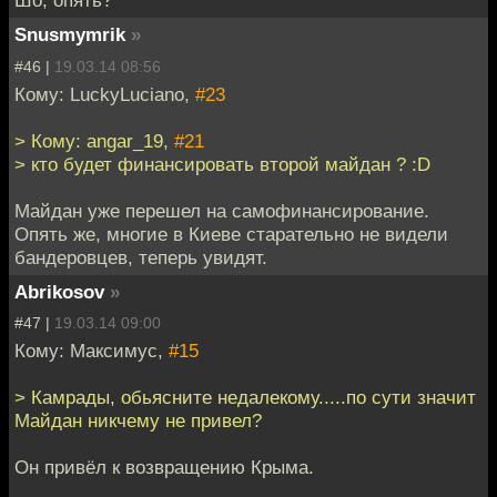
Шо, опять?
Snusmymrik
»
#46 |
19.03.14 08:56
Кому: LuckyLuciano,
#23
> Кому: angar_19,
#21
> кто будет финансировать второй майдан ? :D
Майдан уже перешел на самофинансирование.
Опять же, многие в Киеве старательно не видели
бандеровцев, теперь увидят.
Abrikosov
»
#47 |
19.03.14 09:00
Кому: Максимус,
#15
> Камрады, обьясните недалекому.....по сути значит
Майдан никчему не привел?
Он привёл к возвращению Крыма.