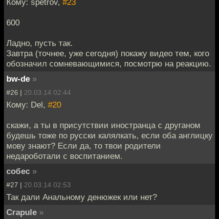
Кому: spetrov,
#23
600
Ладно, пусть так.
Завтра (точнее, уже сегодня) покажу видео тем, кого
обозначил сомневающимися, посмотрю на реакцию.
bw-de
»
#26 |
20.03.14 02:44
Кому: Del,
#20
скажи, а ты в присутствии иностранца с друганом
будешь тоже по русски калялкать, если оба англицку
мову знают? Если да, то твои родители
недароботали с воспитанием.
собес
»
#27 |
20.03.14 02:53
Так дали Анальному денюжек или нет?
Crapule
»