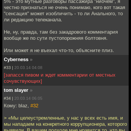
5% - это мутные разговоры пассажира "ниочем", я
честно признаться не очень понимаю, кого вот такая
"сенсация" может изобличить - то ли Анального, то
ли редакцию телеканала.
Не, ну, правда, там без закадрового комментария
вообще же по сути пустопорожняя болтовня.
Или может я не въехал что-то, объясните плиз.
Cyberness
»
#33 |
20.03.14 04:08
[запасся пивом и ждет комментарии от местных
сочувствующих]
tom slayer
»
#34 |
20.03.14 06:05
Кому: blaz,
#32
> «Мы целеустремленные, у нас у всех есть имя, и
мы нападаем на конкретного коррупционера, которого
выявили. В вашем подходе мне нравится то, что вы