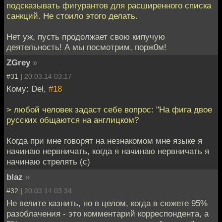
подсказывать фигурантов для расширенного списка
санкций. Не стоило этого делать.
Нет уж, пусть продолжает свою кипучую
деятельность! А мы посмотрим, порж0м!
ZGrey
»
#31 |
20.03.14 03:17
Кому: Del,
#18
> любой человек задаст себе вопрос: "На фига двое
русских общаются на англицком?
Когда при мне говорят на незнакомом мне языке я
начинаю нервничать, когда я начинаю нервничать я
начинаю стрелять (с)
blaz
»
#32 |
20.03.14 03:34
Не велите казнить, но в целом, когда в сюжете 95%
разоблачения - это комментарий корреспондента, а