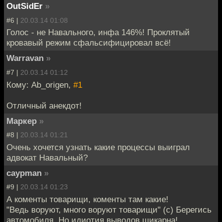
OutSidEr
»
#6 |
20.03.14 01:08
Голос - не Навального, инфа 146%! Проклятый
кровавый режим сфальсифицировал всё!
Warravan
»
#7 |
20.03.14 01:12
Кому: Ab_origen,
#1
Отличный анекдот!
Маркер
»
#8 |
20.03.14 01:21
Очень хочется узнать какие процессы выиграл
адвокат Навальный?
caypman
»
#9 |
20.03.14 01:23
А коменты товарищи, коменты там какие!
"Ведь воруют, много воруют товарищи" (с) Берегись
автомобиля. Но идиотия выводов шикарна!