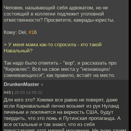
Человек, называющий себя адвокатом, но не
состоящий в коллегии подлежит уголовной
отвественности? Просветите, камрады-юристы.
Кому: Del,
#1
6
> У меня мама как-то спросила - кто такой
Навальный?
Так надо было ответить - "вор", и рассказать про
"Кировлес". Всё на свои места у "незнающих/
сомневающихся", как правило, встаёт на место.
DrunkenMaster
»
#49 |
20.03.14 09:22
Для кого это? Хомяки все равно не поверят, даже
если Карнавальный лично возьмет из рук Нуланд
печеньки и поклянется на верность США, будут
твердить, что это ложь и Путинская пропаганда. А
все остальные и так знают, что из себя
представляет этот мелкий мошенник. Не знаю зачем