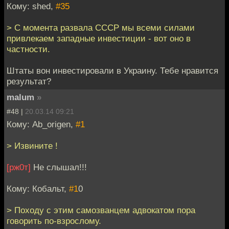
Кому: shed,
#35
> С момента развала СССР мы всеми силами
привлекаем западные инвестиции - вот оно в
частности.
Штаты вон инвестировали в Украину. Тебе нравится
результат?
malum
»
#48 |
20.03.14 09:21
Кому: Ab_origen,
#1
> Извините !
[рж0т]
Не слышал!!!
Кому: Кобальт,
#1
0
> Походу с этим самозванцем адвокатом пора
говорить по-взрослому.