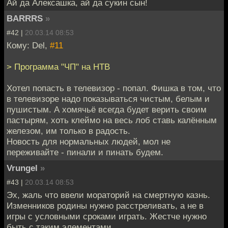
Ай да Алексашка, ай да сукин сын!
BARRRS
»
#42 |
20.03.14 08:53
Кому: Del,
#11
> Программа "ЧП" на НТВ
Хотел попасть в телевизор - попал. Фишка в том, что
в телевизоре надо показываться чистым, белым и
пушистым. А хомячьё всегда будет верить своим
пастырям, хоть клеймо на весь лоб ставь калённым
железом, им только в радость.
Новость для нормальных людей, мол не
переживайте - пинали и пинать будем.
Vrungel
»
#43 |
20.03.14 08:53
Эх, жаль что ввели мораторий на смертную казнь.
Изменников родины нужно расстреливать, а не в
игры с условными сроками играть. Жестче нужно
быть с таким элементами.