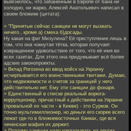
выяснилось, что забаненным в Европе от бана ни
холодно, ни жарко, Алексей Анатольевич написал в
своем бложике (цитата):
> "Принятые сейчас санкции не могут вызвать
ничего , кроме а) смеха б)досады.
Ну какая на фиг Мизулина? Её преступление лишь в
том, что она чокнутая тётка, которая получает
извращенное удовольствие от того, что её имя во
всех газетах. Для этого она придумывает всё более
адские законопроекты.
> Вклад Рогозина во ввод войск на Украину
исчерпывается его воинственными твитами. Думаю,
что недвижимости и счетов за границей у него
действительно нет. Ему эти санкции до фонаря.
> Единственный в списке реальный ворюга-
коррупционер, причастный к действиям на Украине
(провальной их части - в Киеве) - это Сурков. Он
точно мультимиллионер, но деньги его скорее всего
лежат где-то в ближневосточных банках, где вся
чеченская мафия их держит.
> Поэтому санкции надо накладывать на других