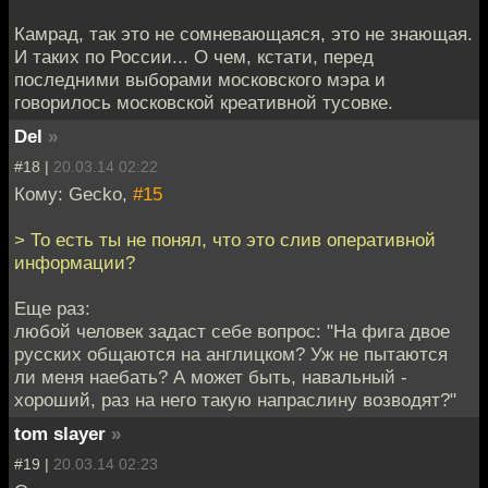
Камрад, так это не сомневающаяся, это не знающая.
И таких по России... О чем, кстати, перед
последними выборами московского мэра и
говорилось московской креативной тусовке.
Del
»
#18 |
20.03.14 02:22
Кому: Gecko,
#15
> То есть ты не понял, что это слив оперативной
информации?
Еще раз:
любой человек задаст себе вопрос: "На фига двое
русских общаются на англицком? Уж не пытаются
ли меня наебать? А может быть, навальный -
хороший, раз на него такую напраслину возводят?"
tom slayer
»
#19 |
20.03.14 02:23