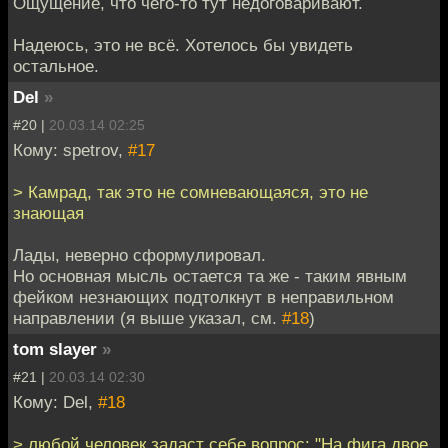
Ощущение, что чего-то тут недоговаривают.
Надеюсь, это не всё. Хотелось бы увидеть
остальное.
Del
»
#20 |
20.03.14 02:25
Кому: spetrov,
#17
> Камрад, так это не сомневающаяся, это не
знающая
Лады, неверно сформулировал.
Но основная мысль остается та же - таким явным
фейком незнающих подтолкнут в неправильном
направлении (я выше указал, см.
#18
)
tom slayer
»
#21 |
20.03.14 02:30
Кому: Del,
#18
> любой человек задаст себе вопрос: "На фига двое