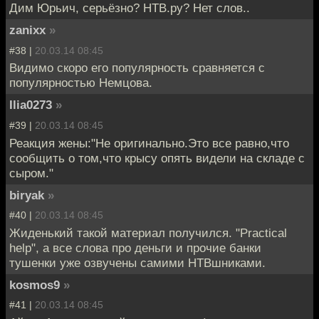
Дим Юрьич, серьёзно? НТВ.ру? Нет слов..
zanixx
»
#38 |
20.03.14 08:45
Видимо скоро его популярность сравняется с
популярностью Немцова.
Ilia0273
»
#39 |
20.03.14 08:45
Реакция жены:"Не оригинально.Это все равно,что
сообщить о том,что крысу опять видели на складе с
сыром."
biryak
»
#40 |
20.03.14 08:45
Жиденький такой материал получился. "Practical
help", а все слова про деньги и прочие банки
тушенки уже озвучены самими НТВшниками.
kosmos9
»
#41 |
20.03.14 08:45