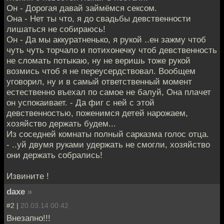
Он - Дорогая давай займёмся сексом.
Она - Нет ты что, я до свадьбы девственности
лишаться не собираюсь!
Он - Да мы аккуратненько, я рукой ..ен зажму чтоб
чуть чуть торчало и потихонечку чтоб девственность
не сломать потыкаю, ну не веришь тоже рукой
возмись чтоб я не переусердствовал. Вообщем
уговорил, ну и в самый ответственный момент
естественно въехал по самое не балуй, Она плачет
он успокаивает. - Да фиг с ней с этой
девственностью, поженимся детей нарожаем,
хозяйство держать будем...
Из соседней комнаты полный сарказма голос отца.
- ..уй двумя руками удержать не смогли, хозяйство
они держать собрались!
Извините !
daxe
»
#2 |
20.03.14 00:42
Внезапно!!!