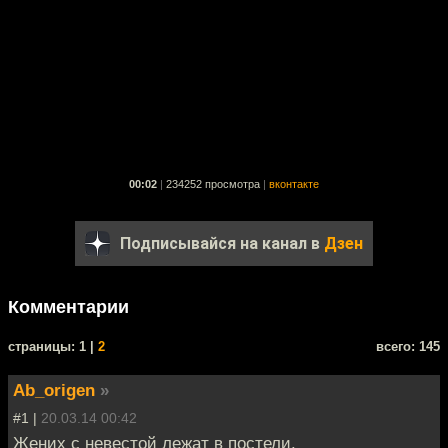
00:02
|
234252 просмотра
|
вконтакте
Подписывайся на канал в
Дзен
Комментарии
cтраницы: 1 |
2
всего: 145
Ab_origen
»
#1 |
20.03.14 00:42
Жених с невестой лежат в постели.