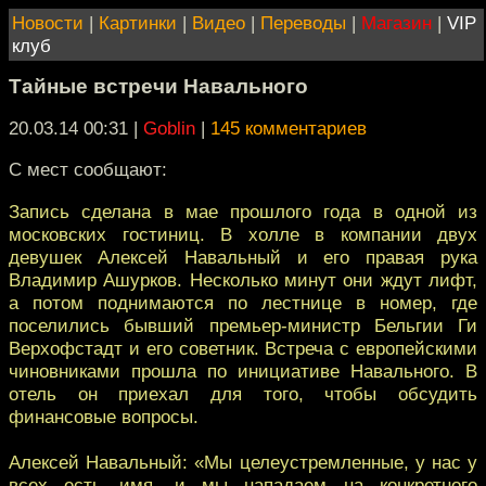
Новости
|
Картинки
|
Видео
|
Переводы
|
Магазин
|
VIP
клуб
Тайные встречи Навального
20.03.14 00:31
|
Goblin
|
145 комментариев
С мест сообщают:
Запись сделана в мае прошлого года в одной из
московских гостиниц. В холле в компании двух
девушек Алексей Навальный и его правая рука
Владимир Ашурков. Несколько минут они ждут лифт,
а потом поднимаются по лестнице в номер, где
поселились бывший премьер-министр Бельгии Ги
Верхофстадт и его советник. Встреча с европейскими
чиновниками прошла по инициативе Навального. В
отель он приехал для того, чтобы обсудить
финансовые вопросы.
Алексей Навальный: «Мы целеустремленные, у нас у
всех есть имя, и мы нападаем на конкретного