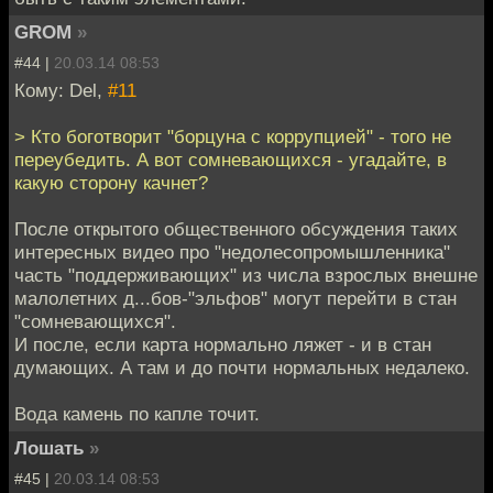
GROM
»
#44 |
20.03.14 08:53
Кому: Del,
#11
> Кто боготворит "борцуна с коррупцией" - того не
переубедить. А вот сомневающихся - угадайте, в
какую сторону качнет?
После открытого общественного обсуждения таких
интересных видео про "недолесопромышленника"
часть "поддерживающих" из числа взрослых внешне
малолетних д...бов-"эльфов" могут перейти в стан
"сомневающихся".
И после, если карта нормально ляжет - и в стан
думающих. А там и до почти нормальных недалеко.
Вода камень по капле точит.
Лошать
»
#45 |
20.03.14 08:53