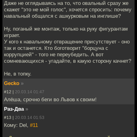
Даже не оглядываясь на то, что овальный сразу же
скажет "это не мой голос", хочется спросить: почему
навальный общался с ашкурковым на инглише?
Ну, поганый же монтаж, только на руку фигурантам
играет.
У кого к навальному отвращение присутствует - оно
так и останется. Кто боготворит "борцуна с
коррупцией" - того не переубедить. А вот
сомневающихся - угадайте, в какую сторону качнет?
Не, в топку.
Gecko
»
#12 |
20.03.14 01:47
Алёша, срочно беги во Львов к своим!
Раз-Два
»
#13 |
20.03.14 01:53
Кому: Del,
#11