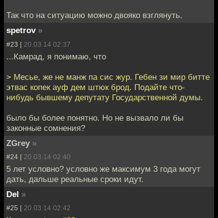
Так что на ситуацию можно двояко взглянуть.
spetrov
»
#23 |
20.03.14 02:37
...Камрад, я понимаю, что
> Месье, же не манж па сис жур. Гебен зи мир битте
этвас копек ауф дем штюк брод. Подайте что-
нибудь бывшему депутату Государственной думы.
было бы более понятно. Но не вызвало ли бы
законные сомнения?
ZGrey
»
#24 |
20.03.14 02:40
5 лет условно? условно же максимум 3 года могут
дать, дальше реальные сроки идут.
Del
»
#25 |
20.03.14 02:42