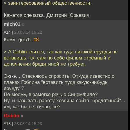
> заинтересованный общественности.
Кажется опечатка, Дмитрий Юрьевич.
mich01
»
#14 |
23.03.14 15:22
Кому: grn76,
#8
> А Goblin злится, так как туда никакой ерунды не
вставишь, т.к. сам по себе фильм стрёмный и
дополнения бредятиной не требует.
Э-э-э... Стесняюсь спросить: Откуда известно о
планах Гоблина "вставить туда какую-нибудь
ерунду"?
По-моему, в заметке речь о СинемФиле?
Ну, и называть работу хозяина сайта "бредятиной"...
хм, как бы неэтично, не?
Goblin
»
#15 |
23.03.14 15:23