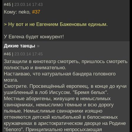
#45 |
23.03.14 17:43
Кому: neko,
#37
> Ну вот и не Евгением Баженовым единым.
У Евгена будет конкурент!
Дикие танцы
»
#46 |
23.03.14 17:45
Затащили в кинотеатр смотреть, пришлось смотреть
полностью и внимательно.
Настаиваю, что натуральная бандера головного
мозга.
Смотрите. Просвещённый европеец, в конце до кучи
ушибленный в лоб Иисусом. "Бремя белых".
Местные аборигены, живущие в немыслимых
свинарниках, немыслимо тёмные и всю дорогу
пьяные. Немыслимые свинарники изящно
оттеняются детской колыбелькой в белоснежных
кружавчиках в аристократическом дворце на Родине
"белого". Принципиально непросыхающая