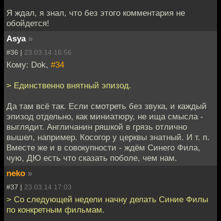
Я ждал, я знал, что без этого комментария не
обойдется!
Asya
»
#36 |
23.03.14 16:56
Кому: Dok,
#34
> Единственно внятный эпизод.
Да там всё так. Если смотреть без звука, и каждый
эпизод отдельно, как миниатюру, не ища смысла -
выглядит. Англичанин ряшкой в грязь отлично
вышел, например. Косогор у церквы знатный. И т. п.
Вместе же и в совокупности - ждём Синего Фила,
чую, ДЮ есть что сказать поболе, чем нам.
neko
»
#37 |
23.03.14 17:03
> Со следующей недели начну делать Синие Филы
по конкретным фильмам.