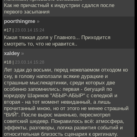
Как не причастный к индустрии сдался после
первого засыпания
poorthingme
»
#17 |
23.03.14 15:24
Какая тяжкая доля у Главного... Приходится
смотреть то, что не нравится..
xaldey
»
#18 |
23.03.14 15:28
Лет эдак до восьми, перед нежелаемом отходом ко
сну, в голову наползали всякие дурацкие и
страшные мыслекартинки, среди которых две
особенно запомнились: первая - бегущий по
коридору Шариков "АБЫР-АБЫР" с селедкой и
вторая - на тот момент невиданный, а лишь
прочитанный мною, но от этого не менее страшный
"ВИЙ". После вырос маненько, пересмотрел
советский шедевр. Понравилось всё: атмосфера,
эффекты, разговоры, логика развития событий и
относительная близость сценария к оригиналу.