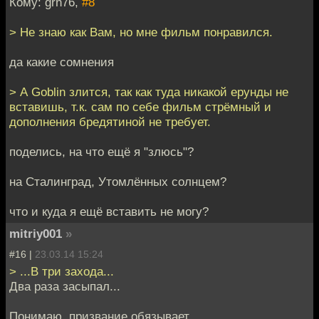
Кому: grn76,
#8
> Не знаю как Вам, но мне фильм понравился.
да какие сомнения
> А Goblin злится, так как туда никакой ерунды не
вставишь, т.к. сам по себе фильм стрёмный и
дополнения бредятиной не требует.
поделись, на что ещё я "злюсь"?
на Сталинград, Утомлённых солнцем?
что и куда я ещё вставить не могу?
mitriy001
»
#16 |
23.03.14 15:24
> ...В три захода...
Два раза засыпал...
Понимаю, призвание обязывает.