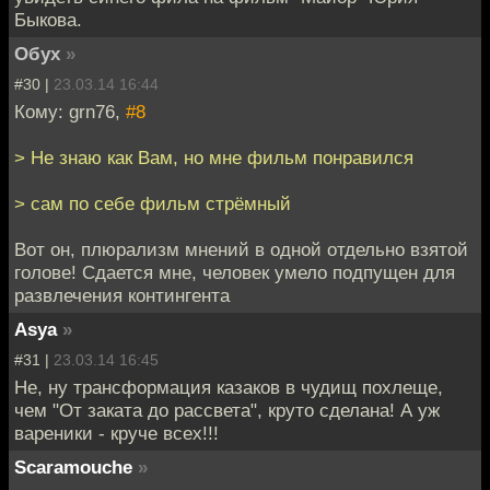
Быкова.
Обух
»
#30 |
23.03.14 16:44
Кому: grn76,
#8
> Не знаю как Вам, но мне фильм понравился
> сам по себе фильм стрёмный
Вот он, плюрализм мнений в одной отдельно взятой
голове! Сдается мне, человек умело подпущен для
развлечения контингента
Asya
»
#31 |
23.03.14 16:45
Не, ну трансформация казаков в чудищ похлеще,
чем "От заката до рассвета", круто сделана! А уж
вареники - круче всех!!!
Scaramouche
»