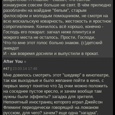
изнакурнож совсем больше не свят. В чём прилюдно
разоблачён на майдане "белым", старым
философом и молодым помощником, не смотря на
всю москальскую коварность, жестокость и яростное
сопротивление. Кончилось всё хорошо, конечно -
Господь его покарал: загнал ниже плинтуса и
мокрого места не осталось. Прости, Господи.
Что-то мне этот голос больно знаком. (с)детский
анекдот
И - как вовремя досняли и выпустили в прокат.
After You
»
#47 |
23.03.14 17:48
Мне довелось смотреть этот "шедевр" в кинотеатре,
так как выходные и было желание пойти в кино, с
первых минут понятно что 3д очки можно положить
на соседнее пустое кресло, и зачем вообще там
нужны были эффекты? загадка для зрителя.
Непонятный иностранец которого играл Джейсон
Флеминг периодически говорящий на ломаном
русском, для чего? зачем? еще одна "загадка".