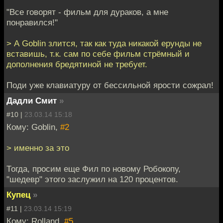
"Все говорят - фильм для дураков, а мне
понравился!"
> А Goblin злится, так как туда никакой ерунды не
вставишь, т.к. сам по себе фильм стрёмный и
дополнения бредятиной не требует.
Поди уже клавиатуру от бессильной ярости сожрал!
Дадли Смит
»
#10 |
23.03.14 15:18
Кому: Goblin,
#2
> именно за это
Тогда, просим еще Фил по новому Робокопу,
"шедевр" этого заслужил на 120 процентов.
Купец
»
#11 |
23.03.14 15:19
Кому: Rolland,
#5