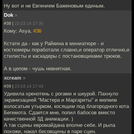
Ну вот и не Евгением Баженовым единым.
Dok
»
#38 |
23.03.14 17:35
Кому: Asya,
#36
Кстати да - как у Райкина в миниатюре - и
костюмеры поработали славно,и оператор отлично,и
стилисты и каскадеры с постановщиками трюков.
А в целом - чушь невнятная.
xcream
»
#39 |
23.03.14 17:43
Удивила хренотень с рогами и шкурой. Пахнуло
экранизацией "Мастера и Маргариты" и мелким
волосатым утырком, косящим под благородного кота
Бегемота. Сдается мне, попил бабосов вместо
качественной 3Д анимации. )
А так сцены евромайдана вполне себе. И рыла
похожи, накал бесовщины в паре сцен.