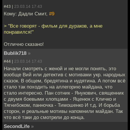
#43 |
23.03.14 17:43
Кому: Дадли Смит,
#9
> "Все говорят - фильм для дураков, а мне
понравился!"
Отлично сказано!
Bublik718
»
#44 |
23.03.14 17:43
Начали смотреть с женой и не могли понять, это
вообще Вий или детектив с мотивами укр. народных
сказок. В общем, бредятина и нудятина. А потом всё
стало так походить на аллегорию майдана, что
стало интересно. Пан сотник - Янукович, священник
с двумя боевыми хлопцами - Яценюк с Кличко и
Тягнибоком, панночка - Тимошенко И т.д. И борьба
сторон, и реальные мотивы напомнили майдан. Так
что всё таки до смотрели до конца.
SecondLife
»