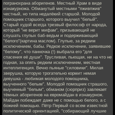
погранохрана аборигенов. Местный Храм в виде
изнакурножа. Обманутый местными "пживпжив"
честный, но типа недалёкий старшой. Молодой
помощник старшого, которого выучил "белый".
Старый худой всегда трезвый философ от народа,
который "не верит мифам", призывающий не
слушать глупых баб-ведьм и подерживающий
"белого"(картина маслом). Глупые, за редким
исключением, бабы. Редкое исключение, заявившее
"белому", что панночка (!) выбрала его "для
спасения её души". Трусливая, пьющая, ни на что не
годная, за опять редким исключением, местная
интеллигенция. Вечно пьяные "силовики". Милая
зверушка, которую трогательно кормит немая
девушка - любимая молодого помощника,
выученного "белым". Молодой помощник страшого,
выученный "белым", обманом (сюрприз) завлекает
тёмных аборигенов на евромайдан в изнакурнож.
Майдан побеждает даже не с помощью белого, а с
божией помощью. Пётр Первый со всем известной
политической ориентацией, "собирающий лучшие