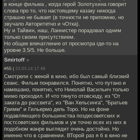
в конце фильма , когда герой Золотухина говорит
слова про то, что настоящему казаку никогда
страшно не бывает (в точности не припомню, но
звучало Авторитетно и чОтка).
Ну и Тайвин, наш, Ланнистер порадовал одним
только своим присутствием.
Но общее впечатление от просмотра где-то на
уровне 3.5/5. Не больше.
Smirtoff
»
#55 |
23.03.14 17:48
Смотрели с женой в кино, ибо был самый близкий
сеанс. Фильм понравился. Понятно, что путано и
намешано, понятно, что Николай Васильич только
мимо проходил. И что тянуто отовсюду, из "От
заката до рассвета", из "Ван Хельсинга", "Братьев
Гримм" и Гильермо дель Торо. Но на фоне
подавляющего большинства поздесоветских и
постсоветских фильмов и уж точно всех из них в
подобном жанре выглядит очень достойно. Но
именно что в сравнении. ВТорой раз я б в кино не