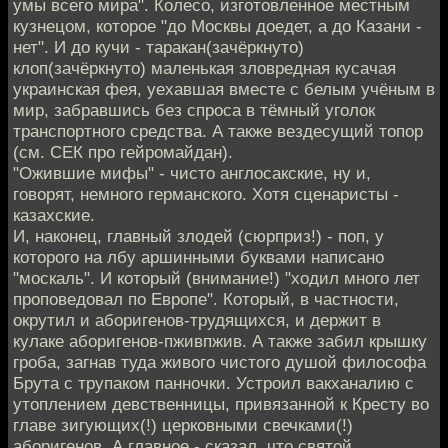
умы всего мира". Колесо, изготовленное местным
кузнецом, которое "до Москвы доедет, а до Казани -
нет". И до кучи - таракан(зачёркнуто)
клоп(зачёркнуто) маленькая зловредная кусачая
украинская фея, уехавшая вместе с белым учёным в
мир, забравшись без спроса в тёмный уголок
транспортного средства. А также вездесущий топор
(см. СЕК про гейромайдан).
"Ожившие мифы" - чисто англосакские, ну и,
говорят, немного германского. Хотя сценаристы -
казахские.
И, наконец, главный злодей (сюрприз!) - поп, у
которого на лбу аршинными буквами написано
"москаль". И который (внимание!) "ходил много лет
проповедовал по Европе". Который, в частности,
окрутил и аборигенов-трудящихся, и держит в
кулаке аборигенов-пживпжив. А также забил крышку
гроба, загнав туда живого чистого душой философа
Брута с трупаком панночки. Устроил вакханалию с
утоплением девственницы, привязанной к Кресту во
главе зигующих(!) церковными свечками(!)
аборигенов. А главное - сказал, что святой