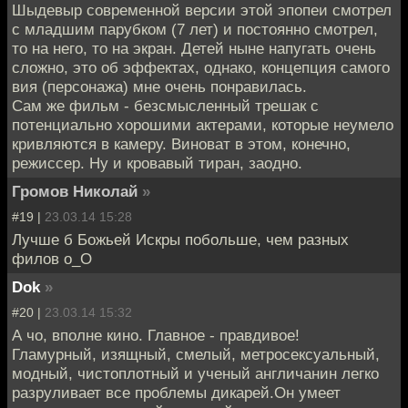
Шыдевыр современной версии этой эпопеи смотрел
с младшим парубком (7 лет) и постоянно смотрел,
то на него, то на экран. Детей ныне напугать очень
сложно, это об эффектах, однако, концепция самого
вия (персонажа) мне очень понравилась.
Сам же фильм - безсмысленный трешак с
потенциально хорошими актерами, которые неумело
кривляются в камеру. Виноват в этом, конечно,
режиссер. Ну и кровавый тиран, заодно.
Громов Николай
»
#19 |
23.03.14 15:28
Лучше б Божьей Искры побольше, чем разных
филов о_О
Dok
»
#20 |
23.03.14 15:32
А чо, вполне кино. Главное - правдивое!
Гламурный, изящный, смелый, метросексуальный,
модный, чистоплотный и ученый англичанин легко
разруливает все проблемы дикарей.Он умеет