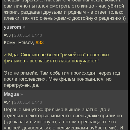
сам лично пытался смотреть это кинцо - час убитой
жизни, раздавал друзьям и родным - в ответ только
плевки. так что очень ждем-с достойную рецензию ))
yusrom
»
#53 |
23.03.14 17:48
Кому: Peisov,
#33
> Мда. Сколько не было "римейков" советских
фильмов - все какая-то лажа получается!
Это не римейк. Там события происходят через год
после гоголевских. Мне фильм понравился, но
перегружен, да.
Magua
»
#54 |
23.03.14 17:48
Первые минут 30 фильма вышли знатно. Да и
отдельно некоторые моменты очень даже прилично
(где казаки пьянствуют, а потом превращаются в
упырей дьявольских с пельмешками зубастыми). И