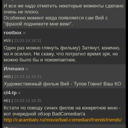
И все же надо отметить некоторые моменты сделано
очень не плохо.
Особенно момент когда появляется сам Вий с
"фразой поднимите мне веки".
rootbox
»
#59 |
23.03.14 18:31
Один раз можно глянуть фильму) Затянут, конечно,
но я осилил. Не скажу, что потратил время зря, но
можно было бы и покомпактнее.
Илюшко
»
#60 |
23.03.14 18:31
Художественный фильм Вий - Тупое Говно! Ваш КО
cl4-tp
»
#61 |
23.03.14 18:35
Кстати по поводу синих филов на конкретное кино -
вот очередной обзор BadComedian'а
http://carambatv.ru/movie/bad-comedian/friendsfriends/