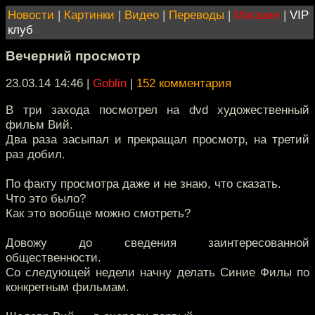
Новости
|
Картинки
|
Видео
|
Переводы
|
Магазин
|
VIP
клуб
Вечерний просмотр
23.03.14 14:46
|
Goblin
|
152 комментария
В три захода посмотрел на dvd художественный
фильм Вий.
Два раза засыпал и прекращал просмотр, на третий
раз добил.
По факту просмотра даже и не знаю, что сказать.
Что это было?
Как это вообще можно смотреть?
Довожу до сведения заинтересованной
общественности.
Со следующей недели начну делать Синие Филы по
конкретным фильмам.