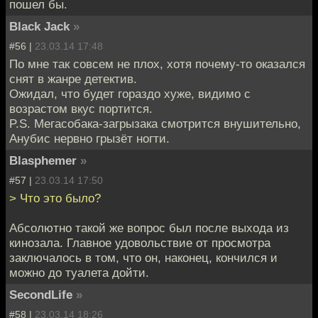
пошел бы.
Black Jack
»
#56 |
23.03.14 17:48
По мне так совсем не плох, хотя почему-то оказался
снят в жанре детектив.
Ожидал, что будет гораздо хуже, видимо с
возрастом вкус портится.
P.S. Мегасобака-загрызака смотрится внушительно,
Анубис нервно грызёт ногти.
Blasphemer
»
#57 |
23.03.14 17:50
> Что это было?
Абсолютно такой же вопрос был после выхода из
кинозала. Главное удовольствие от просмотра
заключалось в том, что он, наконец, кончился и
можно до туалета дойти.
SecondLife
»
#58 |
23.03.14 18:26