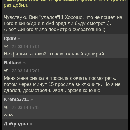
раз добил.
Чувствую, Вий "удался"!!! Хорошо, что не пошел на
него в кино(да и в dvd вряд ли буду смотреть).
А вот Синего Фила посмотрю обязательно :)
Ig889
»
#4 |
23.03.14 15:01
Не фильм, а какой то алкогольный делирий.
Rolland
»
#5 |
23.03.14 15:01
Меня жена сначала просила скачать посмотреть,
потом через минут 15 просила выключить. Но я не
сдался, досмотрели. Жаль время конечно
Krema3711
»
#6 |
23.03.14 15:13
wow
Добродел
»