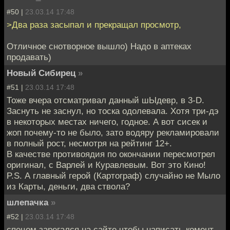
#50 |
23.03.14 17:48
>Два раза засыпал и прекращал просмотр,
Отличное снотворное вышло) Надо в аптеках
продавать)
Новый Сибирец
»
#51 |
23.03.14 17:48
Тоже вчера отсматривал данный шЫдевр, в 3-D.
Заснуть не заснул, но тоска одолевала. Хотя три-дэ
в некоторых местах ничего, годное. А вот сисек и
жоп почему-то не было, зато водяру рекламировали
в полный рост, несмотря на рейтинг 12+.
В качестве противоядия по окончании пересмотрел
оригинал, с Варлей и Куравлевым. Вот это Кино!
P.S. А главный герой (Картограф) случайно не Мыло
из Карты, деньги, два ствола?
шлепачка
»
#52 |
23.03.14 17:48
спецом зарегался на сайте чтобы написать комент.