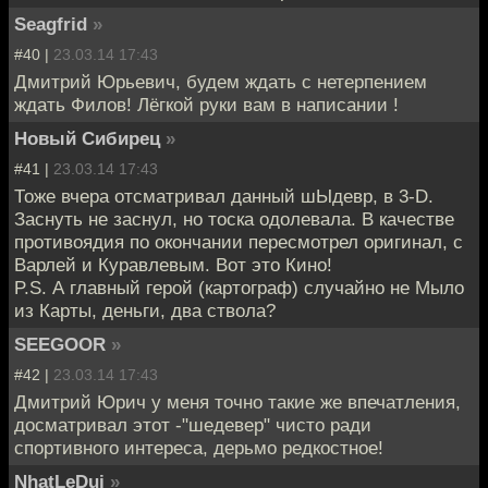
Seagfrid
»
#40 |
23.03.14 17:43
Дмитрий Юрьевич, будем ждать с нетерпением
ждать Филов! Лёгкой руки вам в написании !
Новый Сибирец
»
#41 |
23.03.14 17:43
Тоже вчера отсматривал данный шЫдевр, в 3-D.
Заснуть не заснул, но тоска одолевала. В качестве
противоядия по окончании пересмотрел оригинал, с
Варлей и Куравлевым. Вот это Кино!
P.S. А главный герой (картограф) случайно не Мыло
из Карты, деньги, два ствола?
SEEGOOR
»
#42 |
23.03.14 17:43
Дмитрий Юрич у меня точно такие же впечатления,
досматривал этот -"шедевер" чисто ради
спортивного интереса, дерьмо редкостное!
NhatLeDui
»