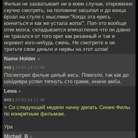
Фильм не захватывает ни в коем случае, откровенно
скучно смотреть, на половине засыпал и до конца
ёрзал на стуле с мыслями:"Когда эта ересь
кончиться и как же устала жопа!". Поп-это вообще
отек мозга, складывается впечатление что он давно
не трахался от того орет как резанный и так и
норовит кого-нибудь сжечь. Не смотрите и не
тратьте свои деньги и нервы на этот шлак!
Name Holder
»
#48 |
23.03.14 17:48
Посмотрел фильм целый весь. Повезло, так как до
шЫдевра успел тяпнуть сто грамм, иначе амба.
Lewa
»
#49 |
23.03.14 17:48
> Со следующей недели начну делать Синие Филы
по конкретным фильмам.
Ура
Michail_B
»