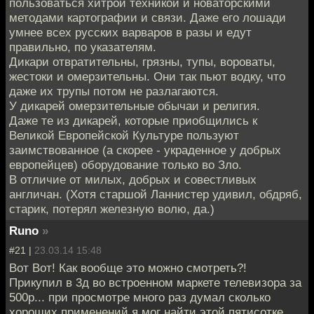
пользоваться хитрой техникой и новаторскими
методами картографии и связи. Даже его лошади
умнее всех русских варваров в разы и едут
правильно, по указателям.
Дикари отвратительны, грязны, тупы, вороваты,
жестоки и омерзительны. Они так пьют водку, что
даже их трупы потом не разлагаются.
У дикарей омерзительные обычаи и религия.
Даже те из дикарей, которые приобщились к
Великой Европейской Культуре пользуют
заимствованное (а скорее - украденное у добрых
европейцев) оборудование только во Зло.
В отличие от милых, добрых и совестливых
англичан. (Хотя старшой Ланнистер удивил, обдряб,
старик, потерял железную волю, да.)
Runo
»
#21 |
23.03.14 15:48
Вот Вот! Как вообще это можно смотреть?!
Прикупил в 3д во встроенном маркете телевизора за
500р... при просмотре много раз думал сколько
хороших применений я мог найти этой пятисотке.