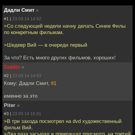
Дадли Смит
»
#1 |
23.03.14 14:52
>Со следующей недели начну делать Синие Филы
по конкретным фильмам.
>Шедевр Вий — в очереди первый
За что? Есть много других фильмов, хороших!
Goblin
»
#2 |
23.03.14 14:53
Кому: Дадли Смит,
#1
именно за это
Piter
»
#3 |
23.03.14 15:01
>В три захода посмотрел на dvd художественный
фильм Вий.
>Два раза засыпал и прекращал просмотр, на третий