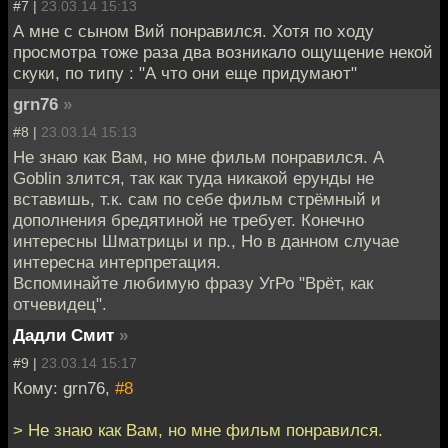
#7 |
23.03.14 15:13
А мне с сыном Вий понравился. Хотя по ходу
просмотра тоже раза два возникало ощущение некой
скуки, по типу : "А что они еще придумают"
grn76
»
#8 |
23.03.14 15:13
Не знаю как Вам, но мне фильм понравился. А
Goblin злится, так как туда никакой ерунды не
вставишь, т.к. сам по себе фильм стрёмный и
дополнения бредятиной не требует. Конечно
интересны Шматрицы и пр., Но в данном случае
интересна интерпретация.
Вспоминайте любимую фразу УгРо "Врёт, как
отчевидец".
Дадли Смит
»
#9 |
23.03.14 15:17
Кому: grn76,
#8
> Не знаю как Вам, но мне фильм понравился.