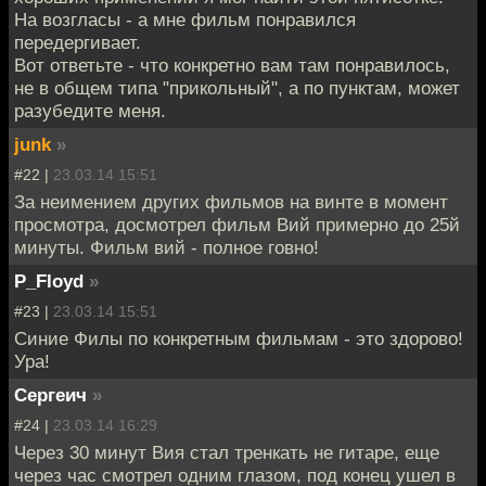
На возгласы - а мне фильм понравился
передергивает.
Вот ответьте - что конкретно вам там понравилось,
не в общем типа "прикольный", а по пунктам, может
разубедите меня.
junk
»
#22 |
23.03.14 15:51
За неимением других фильмов на винте в момент
просмотра, досмотрел фильм Вий примерно до 25й
минуты. Фильм вий - полное говно!
P_Floyd
»
#23 |
23.03.14 15:51
Синие Филы по конкретным фильмам - это здорово!
Ура!
Сергеич
»
#24 |
23.03.14 16:29
Через 30 минут Вия стал тренкать не гитаре, еще
через час смотрел одним глазом, под конец ушел в