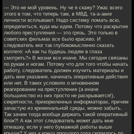
— Это не мой уровень. Ну че я скажу? Ужас всего
этого в том, что теперь там, в МВД, та-а-акие
личности всплывают. Надо систему ломать всю,
определиться, куда мы идем. Потому что раскрытие
любого преступления — это грязь. Это только в
советских фильмах все было красиво. И
следователь мог так глубокомысленно сказать
коллеге: «А как ты будешь людям в глаза
смотреть?» В жизни все иначе. Мы сегодня связаны
по рукам и ногам. Потому что для того чтобы начать
работу, следователь должен изучить материалы и
дать мне указание, начинать оперативные действия
или нет. В таких условиях о мгновенном
реагировании на преступление (а иначе
большинство из них просто не раскрывается!),
секретности, прикормленных информаторах, причем
зачастую из криминальной среды, можно забыть.
Так зачем тогда вообще держать такой оперативный
блок?! А как этот следователь может дать мне
отмашку, если у него бумажной работы выше
крыши? У них к концу прошлого года скопилось по