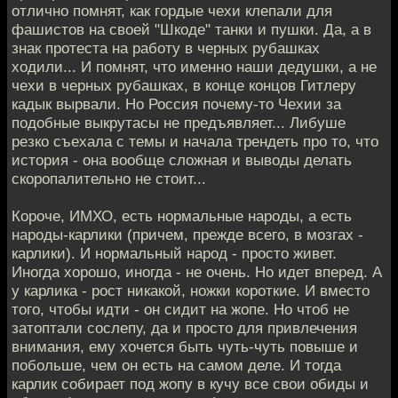
отлично помнят, как гордые чехи клепали для
фашистов на своей "Шкоде" танки и пушки. Да, а в
знак протеста на работу в черных рубашках
ходили... И помнят, что именно наши дедушки, а не
чехи в черных рубашках, в конце концов Гитлеру
кадык вырвали. Но Россия почему-то Чехии за
подобные выкрутасы не предъявляет... Либуше
резко съехала с темы и начала трендеть про то, что
история - она вообще сложная и выводы делать
скоропалительно не стоит...
Короче, ИМХО, есть нормальные народы, а есть
народы-карлики (причем, прежде всего, в мозгах -
карлики). И нормальный народ - просто живет.
Иногда хорошо, иногда - не очень. Но идет вперед. А
у карлика - рост никакой, ножки короткие. И вместо
того, чтобы идти - он сидит на жопе. Но чтоб не
затоптали сослепу, да и просто для привлечения
внимания, ему хочется быть чуть-чуть повыше и
побольше, чем он есть на самом деле. И тогда
карлик собирает под жопу в кучу все свои обиды и