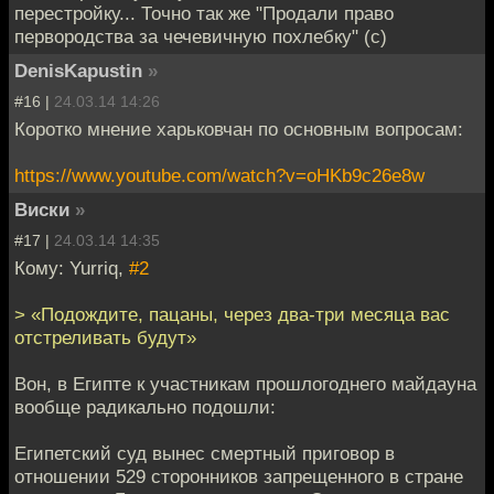
перестройку... Точно так же "Продали право
первородства за чечевичную похлебку" (с)
DenisKapustin
»
#16 |
24.03.14 14:26
Коротко мнение харьковчан по основным вопросам:
https://www.youtube.com/watch?v=oHKb9c26e8w
Виски
»
#17 |
24.03.14 14:35
Кому: Yurriq,
#2
> «Подождите, пацаны, через два-три месяца вас
отстреливать будут»
Вон, в Египте к участникам прошлогоднего майдауна
вообще радикально подошли:
Египетский суд вынес смертный приговор в
отношении 529 сторонников запрещенного в стране