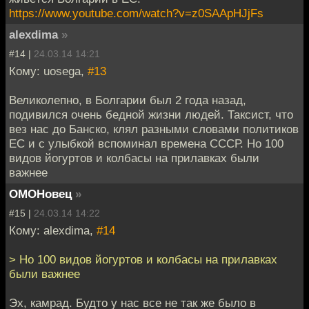
https://www.youtube.com/watch?v=z0SAApHJjFs
alexdima
»
#14 |
24.03.14 14:21
Кому: uosega,
#13
Великолепно, в Болгарии был 2 года назад,
подивился очень бедной жизни людей. Таксист, что
вез нас до Банско, клял разными словами политиков
ЕС и с улыбкой вспоминал времена СССР. Но 100
видов йогуртов и колбасы на прилавках были
важнее
ОМОНовец
»
#15 |
24.03.14 14:22
Кому: alexdima,
#14
> Но 100 видов йогуртов и колбасы на прилавках
были важнее
Эх, камрад. Будто у нас все не так же было в