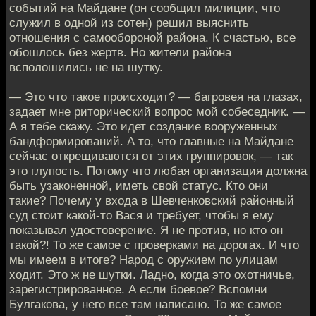
событий на Майдане (он сообщил милиции, что
служил в одной из сотен) решил выяснить
отношения с самообороной района. К счастью, все
обошлось без жертв. Но жители района
всполошились не на шутку.
— Это что такое происходит? — багровея на глазах,
задает мне риторический вопрос мой собеседник. —
А я тебе скажу. Это идет создание вооруженных
бандформирований. А то, что главные на Майдане
сейчас открещиваются от этих группировок, — так
это глупость. Потому что любая организация должна
быть узаконенной, иметь свой статус. Кто они
такие? Почему у входа в Шевченковский районный
суд стоит какой-то Вася и требует, чтобы я ему
показывал удостоверение. Я не против, но кто он
такой?! То же самое с проверками на дорогах. И что
мы имеем в итоге? Народ с оружием по улицам
ходит. Это ж не шутки. Ладно, когда это охотничье,
зарегистрированное. А если боевое? Вспомни
Булгакова, у него все там написано. То же самое