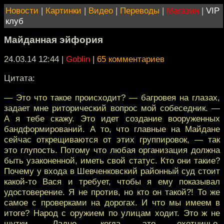
Новости
|
Картинки
|
Видео
|
Переводы
|
Магазин
|
VIP
клуб
Майданная эйфория
24.03.14 12:44
|
Goblin
|
65 комментариев
Цитата:
— Это что такое происходит? — багровея на глазах,
задает мне риторический вопрос мой собеседник. —
А я тебе скажу. Это идет создание вооруженных
бандформирований. А то, что главные на Майдане
сейчас открещиваются от этих группировок, — так
это глупость. Потому что любая организация должна
быть узаконенной, иметь свой статус. Кто они такие?
Почему у входа в Шевченковский районный суд стоит
какой-то Вася и требует, чтобы я ему показывал
удостоверение. Я не против, но кто он такой?! То же
самое с проверками на дорогах. И что мы имеем в
итоге? Народ с оружием по улицам ходит. Это ж не
шутки. Ладно, когда это охотничье,