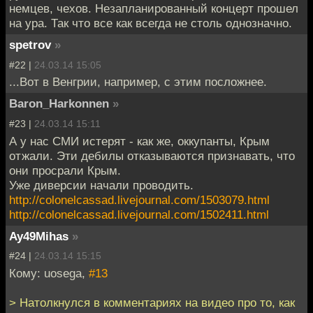
немцев, чехов. Незапланированный концерт прошел
на ура. Так что все как всегда не столь однозначно.
spetrov
»
#22 |
24.03.14 15:05
...Вот в Венгрии, например, с этим посложнее.
Baron_Harkonnen
»
#23 |
24.03.14 15:11
А у нас СМИ истерят - как же, оккупанты, Крым
отжали. Эти дебилы отказываются признавать, что
они просрали Крым.
Уже диверсии начали проводить.
http://colonelcassad.livejournal.com/1503079.html
http://colonelcassad.livejournal.com/1502411.html
Ay49Mihas
»
#24 |
24.03.14 15:15
Кому: uosega,
#13
> Натолкнулся в комментариях на видео про то, как