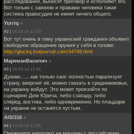
расследования, выносят приговор и исполняют его.
Вот только с законом и правами человека такая
система правосудия не имеет ничего общего.
Yurriq
»
#2 |
24.03.14 12:53
Вот тут очень в тему украинский гражданин объявил
свободное обращение оружия у себя в голове:
http://gluckq.livejournal.com/34749.html
МареманВасилич
»
#3 |
24.03.14 12:56
Думаю.......как только хаос полностью парализует
страну, ввергнет её, можно сказать в средневековье,
на украину войдут. Это может произойти по
сценарию Дим Юрича, либо сзападу, либо
сперед..востока, либо одновременно. Но плацдарм
на украине не останется пустым.
AISI316
»
#4 |
24.03.14 13:05
Онижедети нападают на машины с российскими