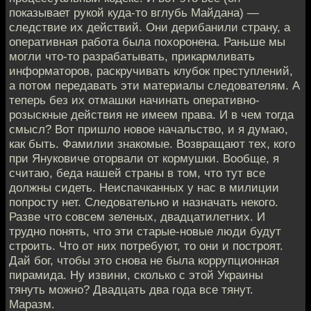
показывает рукой куда-то вглубь Майдана) —
следствие их действий. Они дерибанили страну, а
оперативная работа была похоронена. Раньше мы
могли что-то разрабатывать, прикармливать
информаторов, раскручивать клубок преступлений,
а потом передавать эти материалы следователям. А
теперь без их отмашки начинать оперативно-
розыскные действия не имеем права. И в чем тогда
смысл? Вот пришло новое начальство, и я думаю,
как быть. Фамилии знакомые. Возвращают тех, кого
при Януковиче оторвали от кормушки. Вообще, я
считаю, беда нашей страны в том, что тут все
должны сидеть. Неиспачканных у нас в милиции
попросту нет. Следовательно и назначать некого.
Разве что совсем зеленых, двадцатилетних. И
трудно понять, что эти старые-новые люди будут
строить. Что от них потребуют, то они и построят.
Дай бог, чтобы это снова не была коррупционная
пирамида. Ну извини, сколько с этой Украины
тянуть можно? Двадцать два года все тянут.
Маразм.