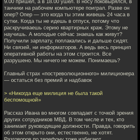
9.00 пришел, а в 18.00 ушел. В носу поковырялся, в
танчики на рабочем компьютере поиграл. Разве он
опер? Опер — это когда ты этим живешь 24 часа в
сутки. Когда ты не идешь в отпуск, потому что
раскручиваешь серию квартирных краж. Этому не
научишь. А молодые сейчас знаешь как живут?
Получили зарплату, поплакались и дальше сидят.
Ни связей, ни информаторов. А ведь весь принцип
оперативной работы на этом строится. Все
разрушено. Мы ничего не можем. Понимаешь?
Главный страх «постреволюционного» милиционера
— остаться без премий и надбавок
> «Никогда еще милиция не была такой
беспомощной»
Рассказ Ивана во многом совпадает с точкой зрения
других сотрудников МВД. В том числе и тех, кто
занимает руководящие должности. Правда, говорить
об этом открыто они, естественно, не хотят.
Разговоров по телефону тоже избегают.