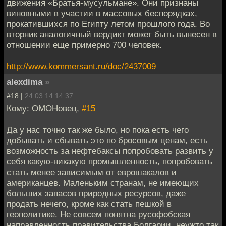
движения «Братья-мусульмане». Они признаны
виновными в участии в массовых беспорядках,
прокатившихся по Египту летом прошлого года. Во
вторник аналогичный вердикт может быть вынесен в
отношении еще примерно 700 человек.
http://www.kommersant.ru/doc/2437009
alexdima
»
#18 |
24.03.14 14:37
Кому: ОМОНовец,
#15
Да у нас точно так же было, но пока есть чего
добывать и сбывать это по бросовым ценам, есть
возможность за нефтебаксы попробовать развить у
себя какую-никакую промышленность, попробовать
стать менее зависимым от еврошакалов и
американцев. Маленьким странам, не имеющих
больших запасов природных ресурсов, даже
продать нечего, кроме как стать пешкой в
геополитике. Не совсем понятна русофобская
направленность правительства Болгарии, неужто так