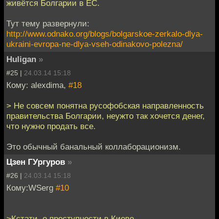
живётся Болгарии в ЕС.
Тут тему развернули:
http://www.odnako.org/blogs/bolgarskoe-zerkalo-dlya-
ukraini-evropa-ne-dlya-vseh-odinakovo-polezna/
Huligan
»
#25 |
24.03.14 15:18
Кому: alexdima,
#18
> Не совсем понятна русофобская направленность
правительства Болгарии, неужто так хочется денег,
что нужно продать все.
Это обычный банальный коллаборационизм.
Цзен ГУргуров
»
#26 |
24.03.14 15:18
Кому:WSerg
#10
>Кстати, о преступности в Киеве