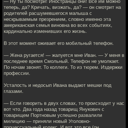
— Ну ты посмотри! Иностранцы они! Все им можно
теперь, да? Кричать, визжать, да? — он смотрит на
родителей расшумевшегося малыша с
нескрываемым презрением, словно именно эта
американская семья виновна во всех событиях,
кардинально изменивших его жизнь.
В этот момент оживает его мобильный телефон.
— Жена ругается! — жалуется мне Иван. — У меня в
последнее время Смольный. Телефон не умолкает.
По ночам звонят. То коллеги. То из тюрем. Издержки
профессии.
Усталость и недосып Ивана выдают мешки под
глазами.
— Если говорить в двух словах, то происходит у нас
вот что. Два года назад товарищ Янукович с
товарищем Портновым успешно развалили
милицию — приняли новый Уголовно-
процессуальный кодекс. И вот это все (он