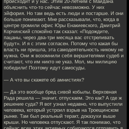
происходит и у нас. Этим 20-летним с Майдана
объяснить что-то сейчас невозможно. У них
эйфория. Но там ведь есть люди и постарше. И они
больше понимают. Мне рассказывали, что, когда в
центре громили офис Юры Енакиевского, Дмитрий
Корчинский спокойно так сказал: «Подождите,
пацаны, через два-три месяца вас отстреливать
будут». И я с этим согласен. Потому что какая бы
власть ни пришла, эта самодеятельность никому не
нужна. Они ж возомнили себя вершителями судеб и
считают, что им никто не указ. Мол, мы милицию
победили! Поэтому идут самосуды.
— А что вы скажете об амнистиях?
— Да это вообще бред сивой кобылы. Верховная
Рада решила — значит, отпускаем. Это как? А где ж
решение суда? Я вот узнал недавно, что выпустили
человека, который устроил взрыв на Троещинском
рынке. Там был реальный теракт, доказухи выше
крыши. Но человека отпускают. Я так понимаю, что
сейчас всех этих активных собираются отправить в