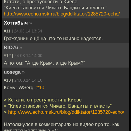
Кстати, о преступности в Киеве
"Киев становится Чикаго. Бандиты и власть"
http://www.echo.msk.ru/blog/ddiktator/1285720-echo/
Хоттабыч
»
#11 |
24.03.14 13:54
Гражданин ещё на что-то наивно надеется.
RIO76
»
#12 |
24.03.14 14:00
А потом: "А где Крым, а где Крым?"
uosega
»
#13 |
24.03.14 14:10
Кому: WSerg,
#10
> Кстати, о преступности в Киеве
> "Киев становится Чикаго. Бандиты и власть"
>
http://www.echo.msk.ru/blog/ddiktator/1285720-echo/
Натолкнулся в комментариях на видео про то, как
живётся Болгарии в ЕС.