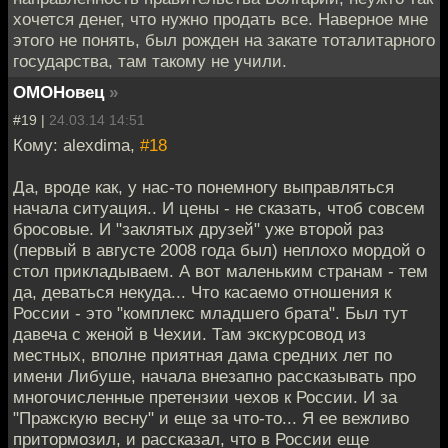
хочется денег, что нужно продать все. Наверное мне
этого не понять, был рожден на закате тоталитарного
государства, там такому не учили.
ОМОНовец
»
#19 |
24.03.14 14:51
Кому: alexdima,
#18
Да, вроде как, у нас-то понемногу выправляться
начала ситуация.. И цены - не сказать, чтоб совсем
бросовые. И "заклятых друзей" уже второй раз
(первый в августе 2008 года был) неплохо мордой о
стол прикладываем. А вот маленьким странам - тем
да, деваться некуда... Что касаемо отношения к
России - это "комплекс младшего брата". Был тут
давеча с женой в Чехии. Там экскурсовод из
местных, вполне приятная дама средних лет по
имени Либуше, начала внезапно рассказывать про
многочисленные претензии чехов к России. И за
"Пражскую весну" и еще за что-то... Я ее вежливо
притормозил, и рассказал, что в России еще