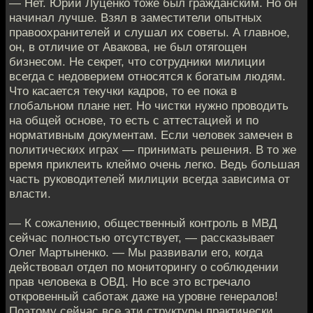
— Нет. Юрий Луценко тоже был гражданским. Но он
начинал лучше. Взял в заместители опытных
правоохранителей и слушал их советы. А главное,
он, в отличие от Авакова, не был отягощен
бизнесом. Не секрет, что сотрудники милиции
всегда с недоверием относятся к богатым людям.
Что касается текучки кадров, то ее пока в
глобальном плане нет. Но чистки нужно проводить
на общей основе, то есть с аттестацией и по
нормативным документам. Если человек замечен в
политических играх — принимать решения. В то же
время приклеить клеймо очень легко. Ведь большая
часть руководителей милиции всегда зависима от
власти.
— К сожалению, общественный контроль в МВД
сейчас полностью отсутствует, — рассказывает
Олег Мартыненко. — Мы развивали его, когда
действовал отдел по мониторингу о соблюдении
прав человека в ОВД. Но все это встречало
откровенный саботаж даже на уровне генералов!
Поэтому сейчас все эти структуры практически