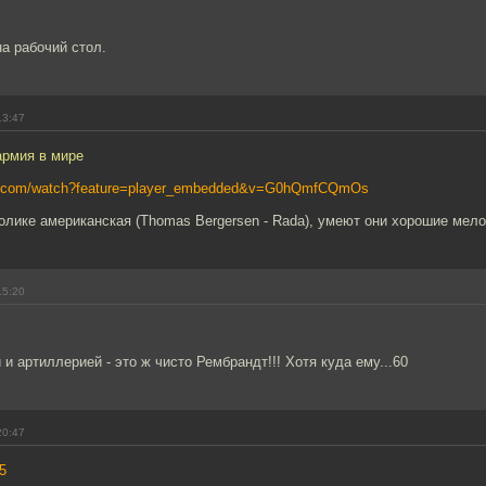
а рабочий стол.
13:47
армия в мире
be.com/watch?feature=player_embedded&v=G0hQmfCQmOs
олике американская (Thomas Bergersen - Rada), умеют они хорошие мело
15:20
 и артиллерией - это ж чисто Рембрандт!!! Хотя куда ему...60
20:47
5