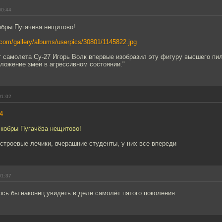
00:44
обры Пугачёва нещитово!
.com/gallery/albums/userpics/30801/1145822.jpg
т самолета Су-27 Игорь Волк впервые изобразил эту фигуру высшего пи
ожение змеи в агрессивном состоянии."
01:02
4
 кобры Пугачёва нещитово!
 строевые лечики, вчерашние студенты, у них все впереди
01:37
ось бы наконец увидеть в деле самолёт пятого поколения.