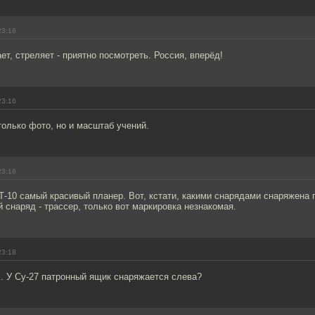
23:16
ает, стреляет - приятно посмотреть. Россия, вперёд!
23:16
только фото, но и масштаб учений.
23:16
 Т-10 самый красивый планер. Вот, кстати, какими снарядами снаряжена
снаряд - трассер, только вот маркировка незнакомая.
23:18
. У Су-27 патронный ящик снаряжается слева?