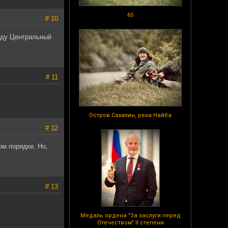
65
# 10
еду Центральный
# 11
Остров Сахалин, река Найба
# 12
ом порядке. Но,
# 13
Медаль ордена "За заслуги перед
Отечеством" II степени