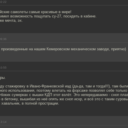
02:22
ийские самолеты самые красивые в мире!
имел возможность пощупать су-27, посидеть в кабине.
ке мечта, эх.
09:36
 произведенные на нашем Кемеровском механическом заводе, приятно)
10:55
ры.
ду стажировку в Ивано-Франковской иад (да-да, там и тогда!!!), там был
ного использования, поэтому влетать на форсаже позволял себе только
убоких сумерках с вышки КДП этот взлёт. Это непередаваемо - сноп пла
 в бетонку, вышибая из неё опять же сноп искр, и всё это с таким суров
 хавальник, в полной прострации.
13:14