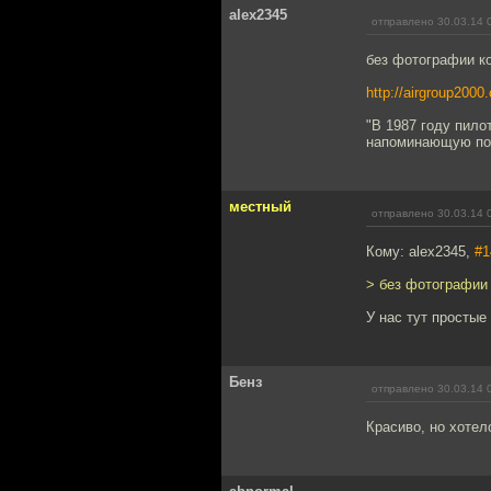
alex2345
отправлено 30.03.14 
без фотографии к
http://airgroup2000
"В 1987 году пило
напоминающую пол
местный
отправлено 30.03.14 
Кому: alex2345,
#1
> без фотографии
У нас тут простые
Бенз
отправлено 30.03.14 
Красиво, но хотел