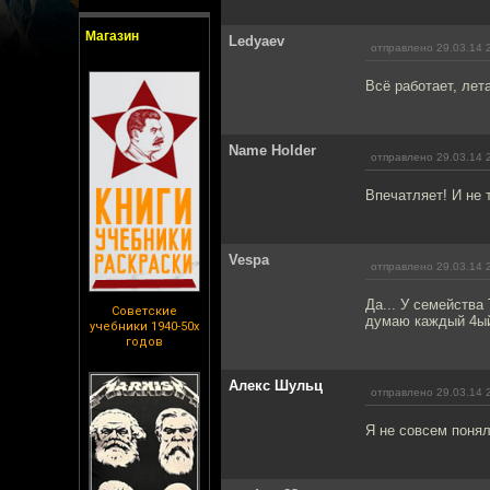
Магазин
Ledyaev
отправлено 29.03.14 
Всё работает, лет
Name Holder
отправлено 29.03.14 
Впечатляет! И не 
Vespa
отправлено 29.03.14 
Да... У семейства
Советские
думаю каждый 4ый 
учебники 1940-50х
годов
Алекс Шульц
отправлено 29.03.14 
Я не совсем понял