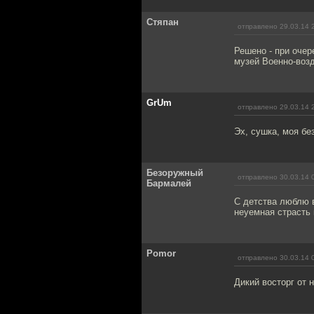
Стяпан
отправлено 29.03.14 
Решено - при оче
музей Военно-воз
GrUm
отправлено 29.03.14 
Эх, сушка, моя бе
Безоружный
отправлено 30.03.14 
Бармалей
С детства люблю в
неуемная страсть 
Pomor
отправлено 30.03.14 
Дикий восторг от 