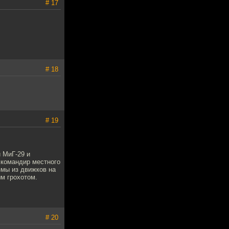
# 17
# 18
# 19
и МиГ-29 и
 командир местного
змы из движков на
ым грохотом.
# 20