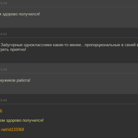
23:29
м здорово получился!
23:31
 Забугорные одноклассники какие-то менее...пропорциональные в своей 
реть приятно!
23:33
мужиков работа!
23:46
6
зом здорово получился!
s.net/id133368