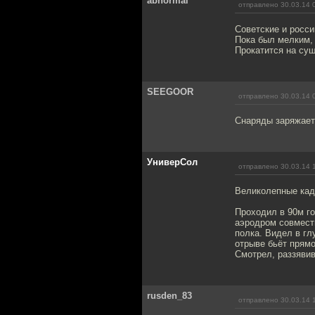
abnormal
отправлено 30.03.14 
Советские и росс
Пока был мелким, 
Прокатится на суш
SEEGOOR
отправлено 30.03.14 
Снаряды заряжает
УниверСол
отправлено 30.03.14 
Великолепные кад
Проходил в 90м го
аэродром совмест
полка. Видел в гл
отрыве бьёт прямо
Смотрел, раззявив
rusden_83
отправлено 30.03.14 