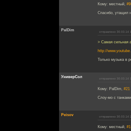
Кому: местный,
#9
Спасибо, утащил н
PalDim
отправлено 30.03.14 
> Самая сильная 
http://www.youtu
Только музыка в р
УниверСол
отправлено 30.03.14 
Кому: PalDim,
#21
Слоу-мо с танками
Peisov
отправлено 30.03.14 
Кому: местный,
#1