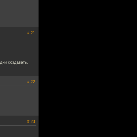
# 21
дии создавать.
# 22
# 23