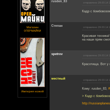
rusden_83
отправлено 29.03.14 
Кадр с бомбовозо
Стяпан
Магазин
отправлено 29.03.14 
ОПЕРМАЙКИ
Красивая техника!
на наши прям смот
spetrov
отправлено 29.03.14 
Красотища. Вот у 
местный
отправлено 29.03.14 
Кому: rusden_83,
#
Империя ножей
> Кадр с бомбово
http://russianplane