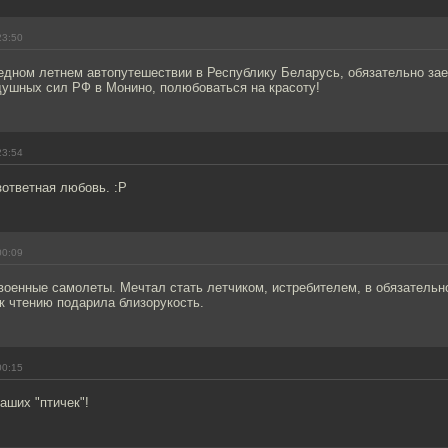
23:50
редном летнем автопутешествии в Республику Беларусь, обязательно за
душных сил РФ в Монино, полюбоваться на красоту!
23:54
зответная любовь. :Р
00:09
оенные самолеты. Мечтал стать летчиком, истребителем, в обязательн
к чтению подарила близорукость.
00:15
наших "птичек"!