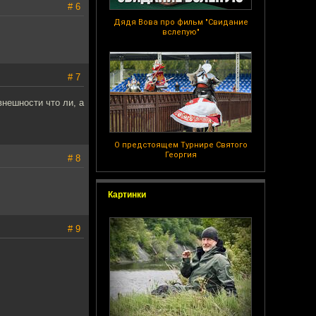
# 6
Дядя Вова про фильм "Свидание
вслепую"
# 7
внешности что ли, а
О предстоящем Турнире Святого
Георгия
# 8
Картинки
# 9