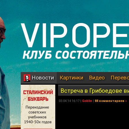
Картинки
Видео
Перев
Новости
Встреча в Грибоедове в
03.04.14 16:17 |
Goblin
|
88 комментариев
»