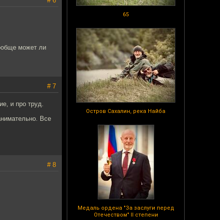
# 6
65
вообще может ли
# 7
е, и про труд.
Остров Сахалин, река Найба
анимательно. Все
# 8
Медаль ордена "За заслуги перед
Отечеством" II степени