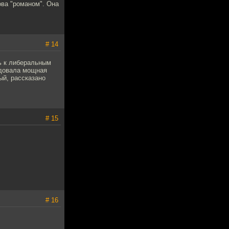
дова "романом". Она
# 14
ь к либеральным
едовала мощная
ый, рассказано
# 15
# 16