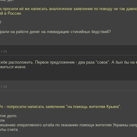
а просили её же написать аналогичное заявление по поводу не так дав
й в России.
?
брали на работе денег на ликвидацию стихийных бедствий?
17:25
ебе расположить. Первое предложение - два раза "совок". А был бы на
ожиться иначе.
17:26
/п - попросили написать заявление "на помощь жителям Крыма".
тое дело.
или
о решению оперативного штаба по оказанию помощи жителям Украины нап
иты счета