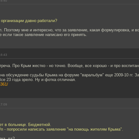
16:40
 организации давно работали?
л. Поэтому мне и интересно, что за заявление, какая формулировка, и 
 если такое заявление написано его принять.
16:43
реча. Про Крым жестко - но точно. Вообще, все хорошо - и про воспитани
 на обсуждение судьбы Крыма на форуме "варальбум" еще 2009-10 гг. З
Все 23 года зрело. Ну и фотка отличная.
5361/
17:09
ет в больнице. Бюджетной.
/п - попросили написать заявление "на помощь жителям Крыма".
лка, да?