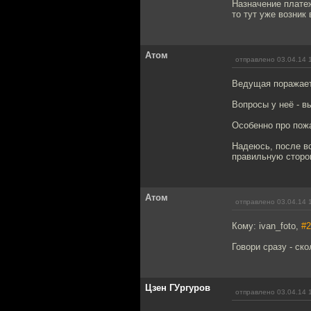
Назначение плате
то тут уже возник
Атом
отправлено 03.04.14 
Ведущая поражает
Вопросы у неё - в
Особенно про пожа
Надеюсь, после вс
правильную сторо
Атом
отправлено 03.04.14 
Кому: ivan_foto,
#2
Говори сразу - ск
Цзен ГУргуров
отправлено 03.04.14 