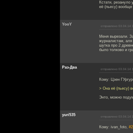
Кстати, резануло 
её (пьесу) вообще
YooY
отправлено 03.04.14 
Меня вырезали. З
журналистам, аля 
шутка про 2 древ
было толково и гр
Раз-Два
отправлено 03.04.14 
Кому: Цзен ГУргу
> Она её (пьесу) 
Энто, можно подум
yuri535
отправлено 03.04.14 
Кому: ivan_foto,
#2