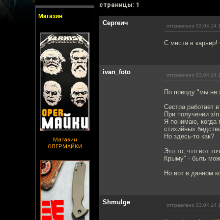
cтраницы: 1
Магазин
Сергеич
отправлено 03.04.14 
С места в карьер!
ivan_foto
отправлено 03.04.14 
По поводу "мы не 
Сестра работает 
При получении з/п
Я понимаю, когда 
стихийных бедстви
Но здесь-то как?
Магазин
ОПЕРМАЙКИ
Это то, что вот то
Крыму" - быть мож
Но вот в данном к
Shmulge
отправлено 03.04.14 