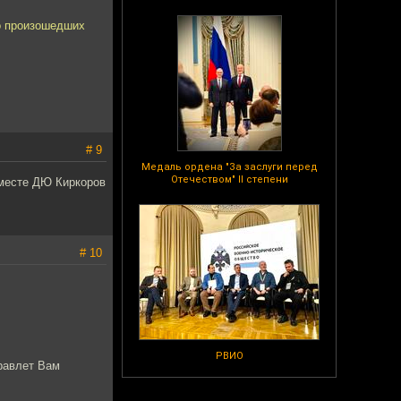
но произошедших
# 9
Медаль ордена "За заслуги перед
Отечеством" II степени
 месте ДЮ Киркоров
# 10
РВИО
равлет Вам