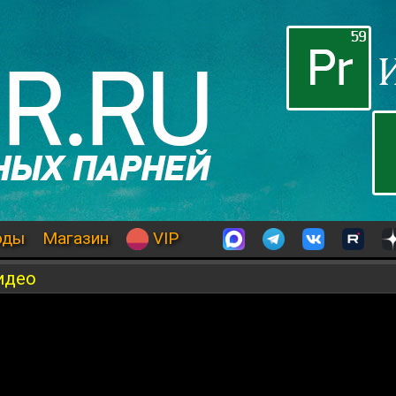
оды
Магазин
VIP
идео