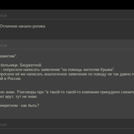
16:24
 Отличное начало ролика
16:28
заметим".
в больнице. Бюджетной.
 - попросили написать заявление "на помощь жителям Крыма".
просили её же написать аналогичное заявление по поводу не так давно
й в России.
чно знаю. Разговоры про "в такой-то такой-то компании принудили снизить
ет врут, тут не знаю.
онкретном - как быть?
16:37