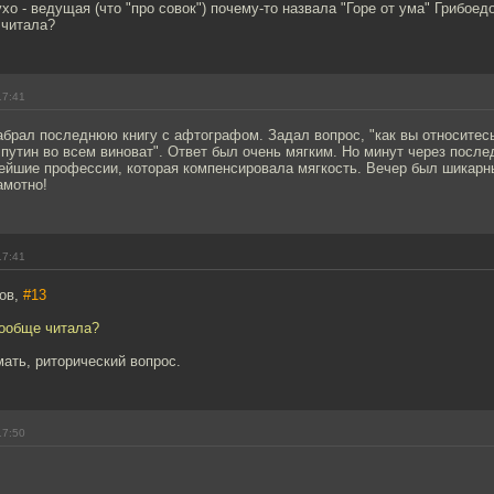
ухо - ведущая (что "про совок") почему-то назвала "Горе от ума" Грибое
 читала?
17:41
абрал последнюю книгу с афтографом. Задал вопрос, "как вы относитес
путин во всем виноват". Ответ был очень мягким. Но минут через посл
нейшие профессии, которая компенсировала мягкость. Вечер был шикарн
амотно!
17:41
ров,
#13
вообще читала?
ать, риторический вопрос.
17:50