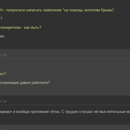
/п - попросили написать заявление "на помощь жителям Крыма".
т?
 конкретном - как быть?
ие.
16:39
ает?
рганизации давно работали?
16:39
 креакл и вообще противная тётка. С трудом слушал её мыслительные в