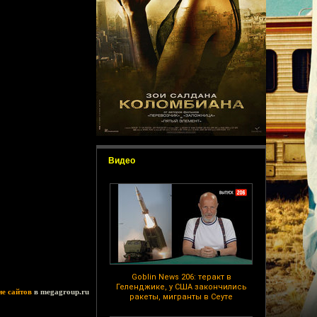
Видео
Goblin News 206: теракт в
Геленджике, у США закончились
ие сайтов
в megagroup.ru
ракеты, мигранты в Сеуте