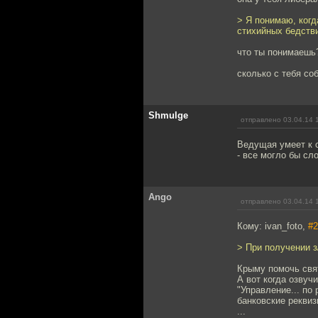
> Я понимаю, когд
стихийных бедстви
что ты понимаешь
сколько с тебя со
Shmulge
отправлено 03.04.14 
Ведущая умеет к с
- все могло бы сл
Ango
отправлено 03.04.14 
Кому: ivan_foto,
#2
> При получении з
Крыму помочь свя
А вот когда озвуч
"Управление... п
банковские реквиз
...