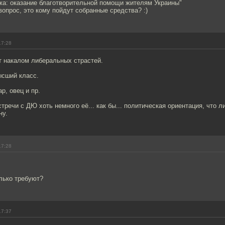
жа: оказание благотворительной помощи жителям Украины"
 вопрос, это кому пойдут собранные средства? :)
17:28
 накалом либеральных страстей.
ысший класс.
р, овец и пр.
тречи с ДЮ хоть немного её... как бы... политическая ориентация, что л
ну.
17:28
олько требуют?
17:37