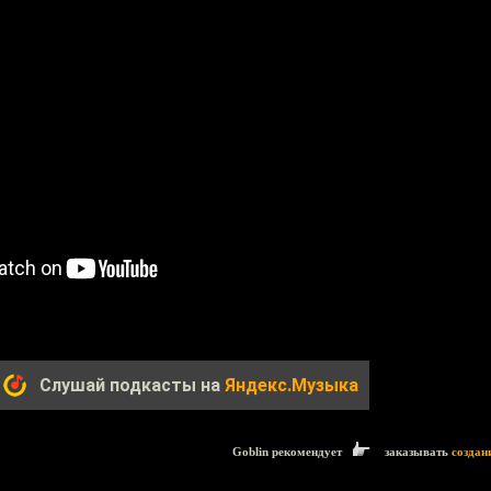
Слушай подкасты на
Яндекс.Музыка
Goblin рекомендует
заказывать
создан