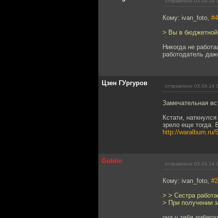
отправлено 03.04.14 
Кому: ivan_foto,
#4
> Вы в бюджетной
Никогда не работа
работодатель даже
Цзен ГУргуров
отправлено 03.04.14 
Замечательная вст
Кстати, наткнулся
зрело еще тогда. 
http://waralbum.ru/
Goblin
отправлено 03.04.14 
Кому: ivan_foto,
#2
> > Сестра работа
> При получении з
она у тебя либера