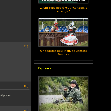
Дядя Вова про фильм "Свидание
вслепую"
# 4
О предстоящем Турнире Святого
Георгия
Картинки
# 5
ыбросы.