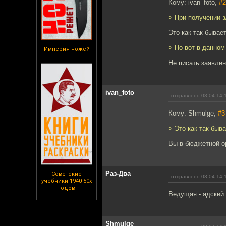
Кому: ivan_foto,
#2
> При получении з
Это как так бывае
> Но вот в данном
Империя ножей
Не писать заявлен
ivan_foto
отправлено 03.04.14 
Кому: Shmulge,
#3
> Это как так быв
Вы в бюджетной о
Раз-Два
Советские
отправлено 03.04.14 
учебники 1940-50х
годов
Ведущая - адский
Shmulge