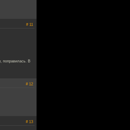
# 11
и, поправилась. В
# 12
# 13