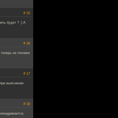
# 15
ять будет ? :) А
# 16
 теперь на технике
# 17
 при выяснении
# 18
выпендривается,