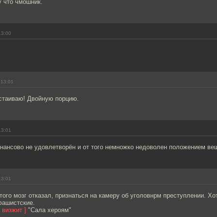
у что чмошник.
13:00
 13:01
стаиваю! Двойную порцию.
13:01
инансово не удовлетворён и от того немножко недоволен положением ве
13:01
ого мозг отказал, признаться на камеру об уголовнрм преступлении. Хот
фашистские.
 визжит ]
"Сала хероям"