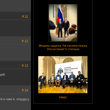
# 11
# 12
Медаль ордена "За заслуги перед
Отечеством" II степени
# 13
щей.
# 14
РВИО
я о чем я, откуда у