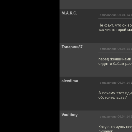
М.А.К.С.
отправлено 06.04.14 
Не факт, что он в
так чисто герой м
Товарищ87
отправлено 06.04.14 
перед женщинами к
сидят и бабам рас
alexdima
отправлено 06.04.14 
А почему этот иди
обстоятельств?
Vaultboy
отправлено 06.04.14 
Какую-то чушь нес
дурачок.