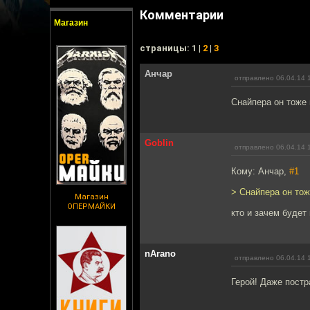
Комментарии
Магазин
cтраницы: 1 |
2
|
3
Анчар
отправлено 06.04.14 
Снайпера он тоже 
Goblin
отправлено 06.04.14 
Кому: Анчар,
#1
> Снайпера он тож
Магазин
ОПЕРМАЙКИ
кто и зачем будет 
nArano
отправлено 06.04.14 
Герой! Даже постр