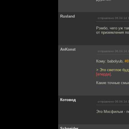
Rusland
отправлено 06.04.14 
Рэмбо, чего уж та
от приземления по
AnKonst
отправлено 06.04.14 
Кому: babolyub,
#8
> Это светлое бу
[вперде]
.
Какие точные смы
Котовод
отправлено 06.04.14 
Это Мосфильм - по
Schneider