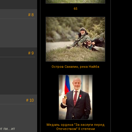
65
# 8
# 9
Остров Сахалин, река Найба
# 10
Медаль ордена "За заслуги перед
 пи...ит
Отечеством" II степени