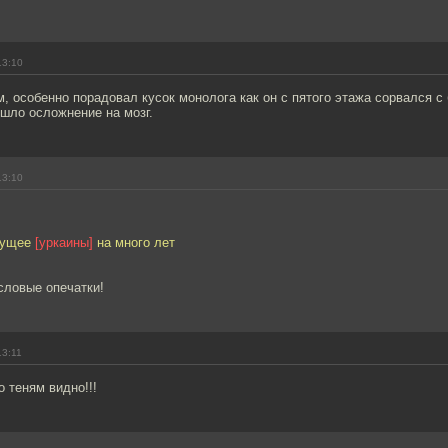
13:10
м, особенно порадовал кусок монолога как он с пятого этажа сорвался с 
шло осложнение на мозг.
13:10
дущее
[уркаины]
на много лет
словые опечатки!
13:11
 теням видно!!!