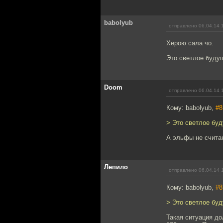
babolyub
отправлено 06.04.14 
Херою сала чо.
Это светлое будущ
Doom
отправлено 06.04.14 
Кому: babolyub,
#8
> Это светлое буд
А эльфы не считаю
Лепило
отправлено 06.04.14 
Кому: babolyub,
#8
> Это светлое буд
Такая ситуация до