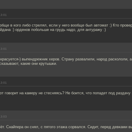
13:01
ообще в кого либо стрелял, если у него вообще был автомат :) Кто провер
айдана :) орденов побольше на грудь надо, для антуражу :)
13:01
расуется-) выпендрежник херов. Страну развалили, народ раскололи, а
сказывают, какие они крутышки.
13:01
от говорит на камеру не стесняясь? Не боится, что попадет под раздачу
13:03
ёт. Снайпера он снял, с пятого этажа сорвался. Сидит, перед девками 