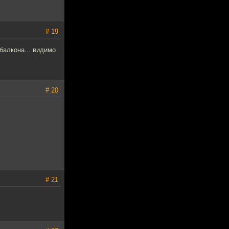
# 19
балкона... видимо
# 20
# 21