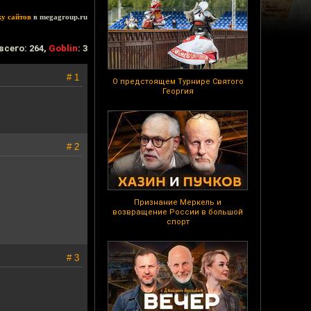
ку сайтов
в megagroup.ru
всего: 264,
Goblin
: 3
# 1
О предстоящем Турнире Святого
Георгия
# 2
Признание Меркель и
возвращение России в большой
спорт
# 3