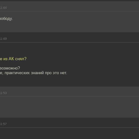
11:44
вободу.
11:49
е из АК снял?
евозможно?
е, практических знаний про это нет.
11:53
11:57