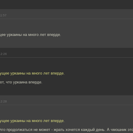
11:57
ее уркаины на много лет вперде.
12:26
ущее уркаины на много лет вперде.
т, что уркаина вперде.
12:28
ущее уркаины на много лет вперде.
лго продолжаться не может - жрать хочется каждый день. А чмошник этот