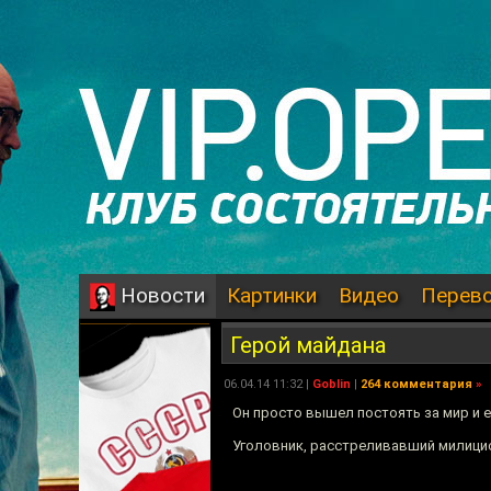
Картинки
Видео
Перев
Новости
Герой майдана
06.04.14 11:32 |
Goblin
|
264 комментария
»
Он просто вышел постоять за мир и 
Уголовник, расстреливавший милици