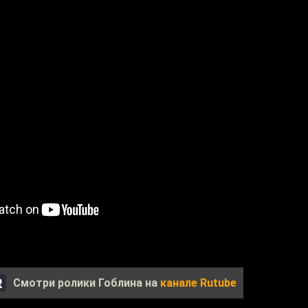
Смотри ролики Гоблина на
канале Rutube