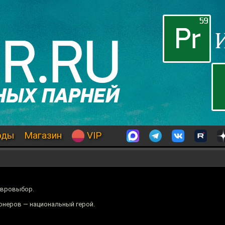
оды
Магазин
VIP
евровыбор.
онеров — национальный герой.