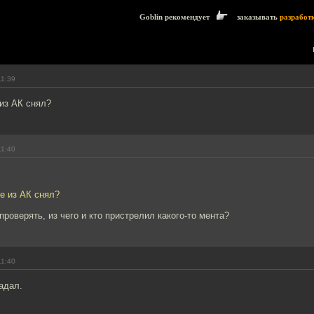
Goblin рекомендует
заказывать
разработ
11:39
из АК снял?
11:40
е из АК снял?
проверять, из чего и кто пристрелил какого-то мента?
11:40
адал.