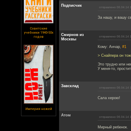
Подписчик
отправлено 06.04.14 
За нашу, и вашу с
Советские
учебники 1940-50х
Смирнов из
годов
отправлено 06.04.14 
Москвы
Кому: Анчар,
#1
> Снайпера он тож
Это трудно или н
У меня-то, простит
Завсклад
отправлено 06.04.14 
Сала херою!
Империя ножей
Атом
отправлено 06.04.14 
Мирный ребенок.