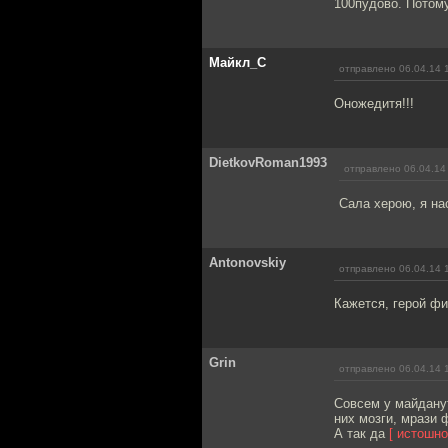
100пудово. Потом
Майкл_С
отправлено 06.04.14 
Оножедитя!!!
DietkovRoman1993
отправлено 06.04.14
Сала херою, я на
Antonovskiy
отправлено 06.04.14 
Кажется, герой ф
Grin
отправлено 06.04.14 
Совсем у майданут
них мозги, мрази 
А так да
[ истошно