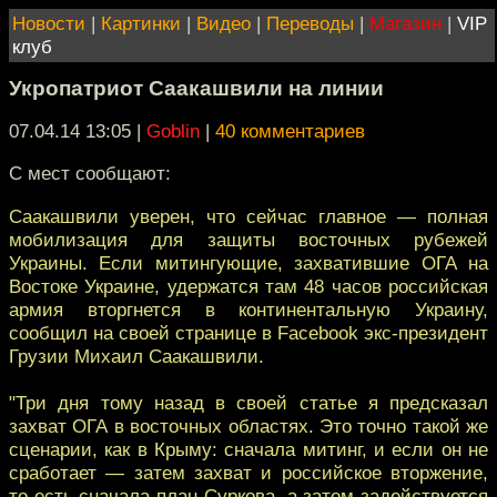
Новости
|
Картинки
|
Видео
|
Переводы
|
Магазин
|
VIP
клуб
Укропатриот Саакашвили на линии
07.04.14 13:05
|
Goblin
|
40 комментариев
С мест сообщают:
Саакашвили уверен, что сейчас главное — полная
мобилизация для защиты восточных рубежей
Украины. Если митингующие, захватившие ОГА на
Востоке Украине, удержатся там 48 часов российская
армия вторгнется в континентальную Украину,
сообщил на своей странице в Facebook экс-президент
Грузии Михаил Саакашвили.
"Три дня тому назад в своей статье я предсказал
захват ОГА в восточных областях. Это точно такой же
сценарии, как в Крыму: сначала митинг, и если он не
сработает — затем захват и российское вторжение,
то есть сначала план Суркова, а затем задействуется