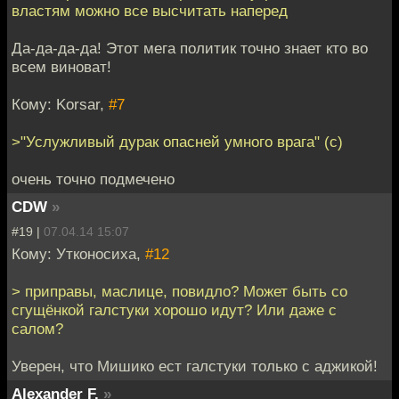
властям можно все высчитать наперед
Да-да-да-да! Этот мега политик точно знает кто во
всем виноват!
Кому: Korsar,
#7
>"Услужливый дурак опасней умного врага" (с)
очень точно подмечено
CDW
»
#19 |
07.04.14 15:07
Кому: Утконосиха,
#12
> приправы, маслице, повидло? Может быть со
сгущёнкой галстуки хорошо идут? Или даже с
салом?
Уверен, что Мишико ест галстуки только с аджикой!
Alexander F.
»