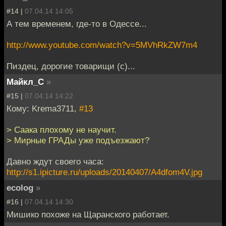
#14 |
07.04.14 14:05
А тем временем, где-то в Одессе...
http://www.youtube.com/watch?v=5MVhRkZW7m4
Пиздец, дорогие товарищи (c)...
Майкл_С
»
#15 |
07.04.14 14:22
Кому: Krema3711,
#13
> Саака плохому не научит.
> Мирные ГРАДы уже подъезжают?
Давно ждут своего часа:
http://s1.ipicture.ru/uploads/20140407/A4dfom4V.jpg
ecolog
»
#16 |
07.04.14 14:30
Мишико похоже на Щаранского работает.