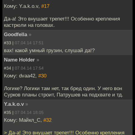
Кому: Y.a.k.o.v,
#17
Да-а! Это внушает трепет!!! Особенно крепления
кастрюли на головах.
Goodfella
»
#33 |
07.04.14 17:51
вах! какой умный грузин, слушай да!?
Name Holder
»
#34 |
07.04.14 17:54
Кому: dvaa42,
#30
Логике? Логики там нет, так бред один. У него вон
Сурков планы строит, Патрушев на подхвате и тд.
Y.a.k.o.v
»
#35 |
07.04.14 18:05
Кому: Майкл_С,
#32
> Да-а! Это внушает трепет!!! Особенно крепления