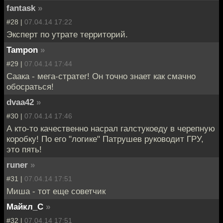
fantask
»
#28 |
07.04.14 17:22
Эксперт по утрате территорий.
Tampon
»
#29 |
07.04.14 17:44
Саaка - мега-стратег! Он точно знает как смачно
обосраться!
dvaa42
»
#30 |
07.04.14 17:46
А кто-то качественно насрал галстукоеду в черепную
коробку! По его "логике" Патрушев руководит ГРУ,
это пять!
runer
»
#31 |
07.04.14 17:51
Миша - тот еще советчик
Майкл_С
»
#32 |
07.04.14 17:51