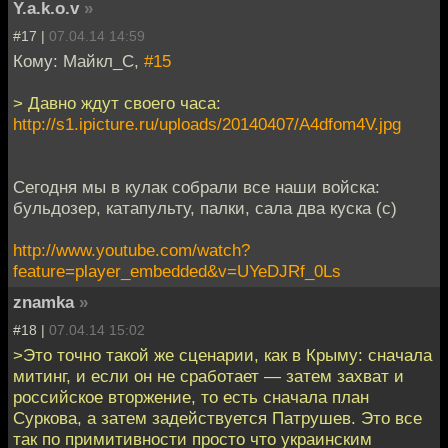
Y.a.k.o.v
»
#17 |
07.04.14 14:59
Кому: Майкл_С,
#15
> Давно ждут своего часа:
http://s1.ipicture.ru/uploads/20140407/A4dfom4V.jpg
Сегодня мы в кулак собрали все наши войска:
бульдозер, катапульту, палки, сала два куска (с)
http://www.youtube.com/watch?
feature=player_embedded&v=UYeDJRf_0Ls
znamka
»
#18 |
07.04.14 15:02
>Это точно такой же сценарии, как в Крыму: сначала
митинг, и если он не сработает — затем захват и
российское вторжение, то есть сначала план
Суркова, а затем задействуется Патрушев. Это все
так по примитивности просто что украинским