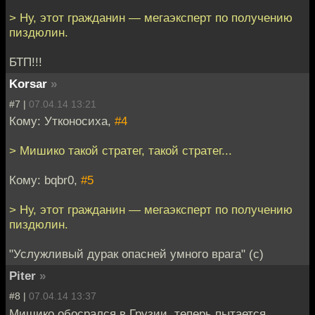
> Ну, этот гражданин — мегаэксперт по получению
пиздюлин.
БТП!!!
Korsar
»
#7 |
07.04.14 13:21
Кому: Утконосиха,
#4
> Мишико такой стратег, такой стратег...
Кому: bqbr0,
#5
> Ну, этот гражданин — мегаэксперт по получению
пиздюлин.
"Услужливый дурак опасней умного врага" (с)
Piter
»
#8 |
07.04.14 13:37
Мишико обосрался в Грузии, теперь пытается