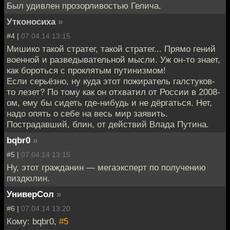
Был удивлен прозорливостью Гелича.
Утконосиха
»
#4 |
07.04.14 13:15
Мишико такой стратег, такой стратег... Прямо гений
военной и разведывательной мысли. Уж он-то знает,
как бороться с проклятым путинизмом!
Если серьёзно, ну куда этот пожиратель галстуков-
то лезет? По тому как он отхватил от России в 2008-
ом, ему бы сидеть где-нибудь и не дёргаться. Нет,
надо опять о себе на весь мир заявить.
Пострадавший, блин, от действий Влада Путина.
bqbr0
»
#5 |
07.04.14 13:15
Ну, этот гражданин — мегаэксперт по получению
пиздюлин.
УниверСол
»
#6 |
07.04.14 13:20
Кому: bqbr0,
#5