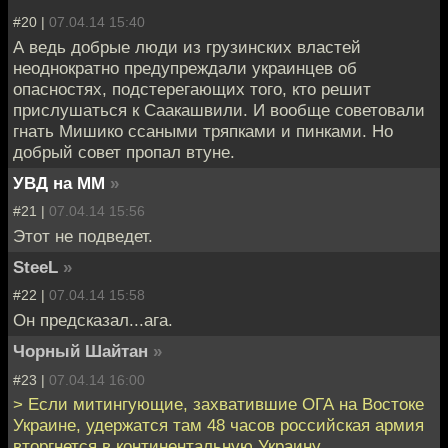
#20 |
07.04.14 15:40
А ведь добрые люди из грузинских властей
неоднократно предупреждали украинцев об
опасностях, подстерегающих того, кто решит
прислушаться к Саакашвили. И вообще советовали
гнать Мишико ссаными тряпками и пинками. Но
добрый совет пропал втуне.
УВД на ММ
»
#21 |
07.04.14 15:56
Этот не подведет.
SteeL
»
#22 |
07.04.14 15:58
Он предсказал...ага.
Чорный Шайтан
»
#23 |
07.04.14 16:00
> Если митингующие, захватившие ОГА на Востоке
Украине, удержатся там 48 часов российская армия
вторгнется в континентальную Украину.