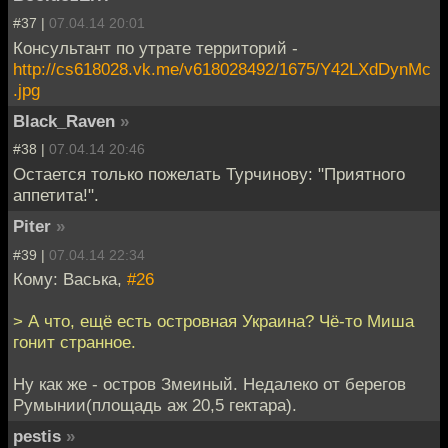
#37 |
07.04.14 20:01
Консультант по утрате территорий -
http://cs618028.vk.me/v618028492/1675/Y42LXdDynMc
.jpg
Black_Raven
»
#38 |
07.04.14 20:46
Остается только пожелать Турчинову: "Приятного
аппетита!".
Piter
»
#39 |
07.04.14 22:34
Кому: Васька,
#26
> А что, ещё есть островная Украина? Чё-то Миша
гонит странное.
Ну как же - остров Змеиный. Недалеко от берегов
Румынии(площадь аж 20,5 гектара).
pestis
»