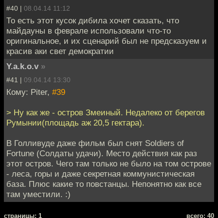
#40 |
08.04.14 11:12
То есть этот кусок дибила хочет сказать, что
майдауны в феврале использовали что-то
оригинальное, и их сценарий был не предсказуем и
красив аки свет демократии
Y.a.k.o.v
»
#41 |
09.04.14 13:30
Кому: Piter,
#39
> Ну как же - остров Змеиный. Недалеко от берегов
Румынии(площадь аж 20,5 гектара).
В Голливуде даже фильм был снят Soldiers of
Fortune (Солдаты удачи). Место действия как раз
этот остров. Чего там только не было на том острове
- леса, горы и даже секретная коммунистическая
база. Плюс какие то повстанцы. Непонятно как все
там уместили. :)
cтраницы: 1
всего: 40