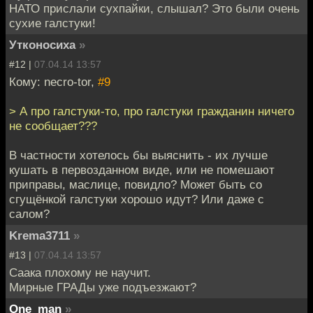
НАТО прислали сухпайки, слышал? Это были очень
сухие галстуки!
Утконосиха
»
#12 |
07.04.14 13:57
Кому: necro-tor,
#9
> А про галстуки-то, про галстуки гражданин ничего
не сообщает???
В частности хотелось бы выяснить - их лучше
кушать в первозданном виде, или не помешают
приправы, маслице, повидло? Может быть со
сгущёнкой галстуки хорошо идут? Или даже с
салом?
Krema3711
»
#13 |
07.04.14 13:57
Саака плохому не научит.
Мирные ГРАДы уже подъезжают?
One_man
»