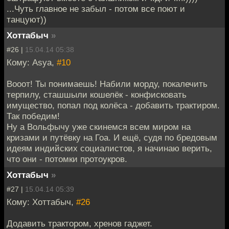
...Чуть главное не забыл - потом все поют и
танцуют))
Хоттабыч
»
#26 |
15.04.14 05:38
Кому: Asya,
#10
Вооот! Ты понимаешь! Набили морду, покалечить
терпилу, сташшыли кошелёк - конфисковать
имущество, попал под колёса - добавить трактиром.
Так победим!
Ну а Вольфычу уже скинемся всем миром на
кризами и путёвку на Гоа. И ещё, судя по бредовым
идеям индийских социалистов, я начинаю верить,
что они - потомки протоукров.
Хоттабыч
»
#27 |
15.04.14 05:39
Кому: Хоттабыч,
#26
Додавить трактором, хренов гаджет.