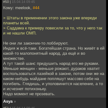
#50 |
15.04.14 09:45
Кому: meelook,
#44
> Штаты в применении этого закона уже впереди
планеты всей.
> Саддама к примеру повесили за то, что у него так
и не нашли ОМП.
Не они ли закончик-то лоббируют.
Индия ж всё-таки. Богатейшая страна. Но живёт в ей
какой-то малопонятный народ, да ещё и во
множестве.
А тут такой шанс придушить народ его же руками.
Меньше женщин - меньше рожают, дураков хватит
воспользоваться лазейкой в законе, потом они же на
каком-нибудь майдане попляшут массово себе на
погибель. Глядишь, и уполовинится население, а то
и исчезнет потихоньку.
Надо момент не прозевать.
Asya
»