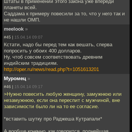
Штаты в применении этого закона уже впереди
планеты всей.
Саддама к примеру повесили за то, что у него так и
не нашли ОМП.
meelook
»
#45 |
15.04.14 09:07
Кстати, надо бы перед тем как вешать, сперва
попросить у обоих 400 долларов.
Ну, чтоб совсем соответствовать древним
индийским традициям.
http://oper.ru/news/read.php?t=1051613201
Муромец
»
#46 |
15.04.14 09:17
>Нужно повесить любую женщину, замужнюю или
незамужнюю, если она переспит с мужчиной, вне
зависимости было ли на то ее согласие.
*вставить шутку про Раджеша Кутрапали*
А вообще конечно, как говорится, полнейшая