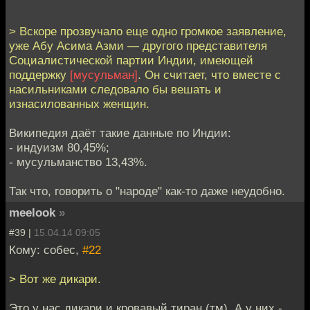
> Вскоре прозвучало еще одно громкое заявление,
уже Абу Асима Азми — другого представителя
Социалистической партии Индии, имеющей
поддержку
[мусульман]
. Он считает, что вместе с
насильниками следовало бы вешать и
изнасилованных женщин.
Википедия даёт такие данные по Индии:
- индуизм 80,45%;
- мусульманство 13,43%.
Так что, говорить о "народе" как-то даже неудобно.
meelook
»
#39 |
15.04.14 09:05
Кому: собес,
#22
> Вот же дикари.
Это у нас дикари и кровавый тиран (тм). А у них -