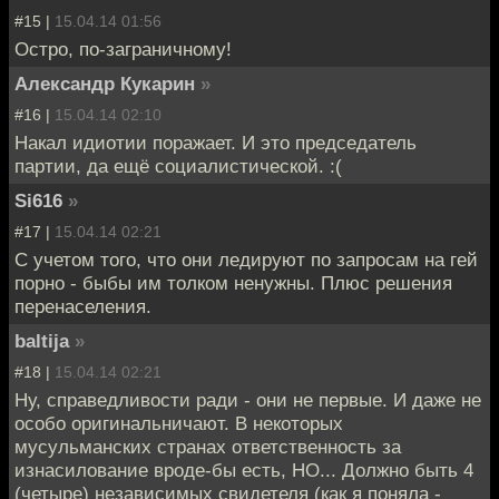
#15 |
15.04.14 01:56
Остро, по-заграничному!
Александр Кукарин
»
#16 |
15.04.14 02:10
Накал идиотии поражает. И это председатель
партии, да ещё социалистической. :(
Si616
»
#17 |
15.04.14 02:21
С учетом того, что они ледируют по запросам на гей
порно - быбы им толком ненужны. Плюс решения
перенаселения.
baltija
»
#18 |
15.04.14 02:21
Ну, справедливости ради - они не первые. И даже не
особо оригинальничают. В некоторых
мусульманских странах ответственность за
изнасилование вроде-бы есть, НО... Должно быть 4
(четыре) независимых свидетеля (как я поняла -