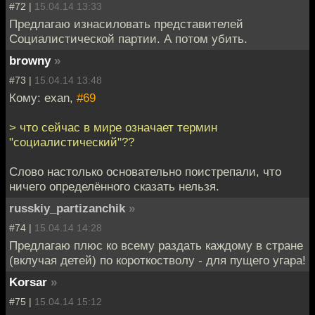
#72 |
15.04.14 13:33
Предлагаю изнасиловать представителей
Социалистической партии. А потом убить.
browny
»
#73 |
15.04.14 13:48
Кому: exan,
#69
> что сейчас в мире означает термин
"социалистический"??
Слово настолько основательно поистрепали, что
ничего определённого сказать нельзя.
russkiy_partizanchik
»
#74 |
15.04.14 14:28
Предлагаю плюс ко всему раздать каждому в стране
(вклучая детей) по короткостволу - для пущего угара!
Korsar
»
#75 |
15.04.14 15:12