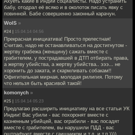
Ахуеть какие в Индии социалисты. Надо устранить
бабу, отодрал её всяко и в околоток писать явку с
повинной. Бабе совершенно законный карачун.
WolS
»
#24 |
15.04.14 04:56
Прекрасная инициатива! Просто прелестная!
Считаю, надо не останавливаться на достигнутом -
жертву грабежа (женщину) сажать вместе с
грабителем, у пострадавшей в ДТП отбирать права,
а жертву убийства, а жертву убийства.. эээ... не
хоронить до заката, и скармливать собакам!!
Офигительная мирная, молодая рилигия. Потому
что нельзя быть красивой такой!
komonych
»
#25 |
15.04.14 05:23
Предлагаю расширить инициативу на все статьи УК
Индии! Вас убили - вас похоронят вместе с
казненным убийцей, вас ограбили - вас посадят
вместе с грабителем, вы нарушили ПДД - вас
оштрафуют вместе с гаишником и т.д. и т.п.))))