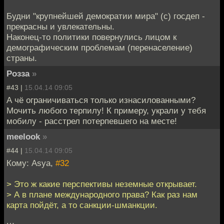
Будни "крупнейшей демократии мира" (с) госдеп -
прекрасны и увлекательны.
Наконец-то политики повернулись лицом к
демографическим проблемам (перенаселение)
страны.
Розза
»
#43 |
15.04.14 09:05
А чё ограничиваться только изнасилованными?
Мочить любого терпилу! К примеру, украли у тебя
мобилу - расстрел потерпевшего на месте!
meelook
»
#44 |
15.04.14 09:05
Кому: Asya,
#32
> Это ж какие перспективы неземные открывает.
> А в плане международного права? Как раз нам
карта пойдёт, а то санкции-шманкции.