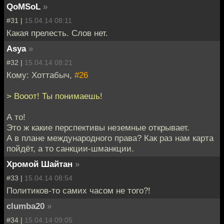
QoMSoL
»
#31 |
15.04.14 08:11
Какая прелесть. Слов нет.
Asya
»
#32 |
15.04.14 08:21
Кому: Хоттабыч,
#26
> Вооот! Ты понимаешь!
А то!
Это ж какие перспективы неземные открывает.
А в плане международного права? Как раз нам карта
пойдёт, а то санкции-шманкции.
Хромой Шайтан
»
#33 |
15.04.14 08:54
Политиков-то самих часом не того?!
clumba20
»
#34 |
15.04.14 09:05