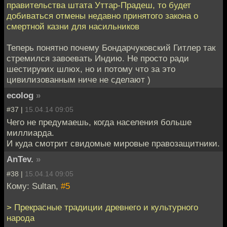
правительства штата Уттар-Прадеш, то будет
добиваться отмены недавно принятого закона о
смертной казни для насильников
Теперь понятно почему Бондарчуковский Гитлер так
стремился завоевать Индию. Не просто ради
шестируких шлюх, но и потому что за это
цивилизованным ниче не сделают )
ecolog
»
#37 |
15.04.14 09:05
Чего не предумаешь, когда населения больше
миллиарда.
И куда смотрит свидомые мировые правозащитники.
AnTev.
»
#38 |
15.04.14 09:05
Кому: Sultan,
#5
> Прекрасные традиции древнего и культурного
народа