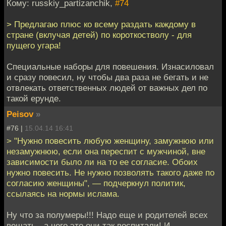
Кому: russkiy_partizanchik,
#74
> Предлагаю плюс ко всему раздать каждому в
стране (вклучая детей) по короткостволу - для
пущего угара!
Специальные наборы для повешения. Изнасиловал
и сразу повесил, ну чтобы два раза не бегать и не
отвлекать ответственных людей от важных дел по
такой ерунде.
Peisov
»
#76 |
15.04.14 16:41
> "Нужно повесить любую женщину, замужнюю или
незамужнюю, если она переспит с мужчиной, вне
зависимости было ли на то ее согласие. Обоих
нужно повесить. Не нужно позволять такого даже по
согласию женщины", — подчеркнул политик,
ссылаясь на нормы ислама.
Ну что за полумеры!!! Надо еще и родителей всех
вешать - а чего это они так воспитали! И