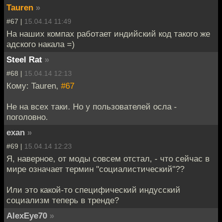
Tauren
»
#67 |
15.04.14 11:49
На наших компах работает индийский код такого же
адского накала =)
Steel Rat
»
#68 |
15.04.14 12:13
Кому: Tauren,
#67
Не на всех таки. Но у пользователей осла -
поголовно.
exan
»
#69 |
15.04.14 12:23
Я, наверное, от моды совсем отстал, - что сейчас в
мире означает термин "социалистический"??
Или это какой-то специфический индусский
социализм теперь в тренде?
AlexEye70
»