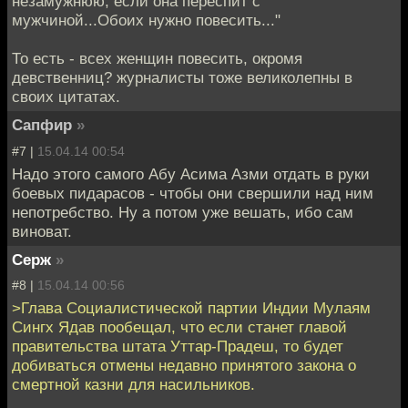
незамужнюю, если она переспит с
мужчиной...Обоих нужно повесить..."
То есть - всех женщин повесить, окромя
девственниц? журналисты тоже великолепны в
своих цитатах.
Сапфир
»
#7 |
15.04.14 00:54
Надо этого самого Абу Асима Азми отдать в руки
боевых пидарасов - чтобы они свершили над ним
непотребство. Ну а потом уже вешать, ибо сам
виноват.
Серж
»
#8 |
15.04.14 00:56
>Глава Социалистической партии Индии Мулаям
Сингх Ядав пообещал, что если станет главой
правительства штата Уттар-Прадеш, то будет
добиваться отмены недавно принятого закона о
смертной казни для насильников.