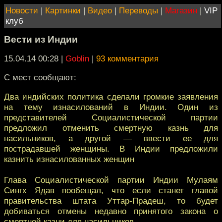
Новости
|
Картинки
|
Видео
|
Переводы
|
Магазин
|
VIP
клуб
Вести из Индии
15.04.14 00:28
|
Goblin
|
93 комментария
С мест сообщают:
Два индийских политика сделали громкие заявления
на тему изнасилований в Индии. Один из
представителей Социалистической партии
предложил отменить смертную казнь для
насильников, а другой — ввести ее для
пострадавшей женщины. В Индии предложили
казнить изнасилованных женщин
Глава Социалистической партии Индии Мулаям
Сингх Ядав пообещал, что если станет главой
правительства штата Уттар-Прадеш, то будет
добиваться отмены недавно принятого закона о
смертной казни для насильников.