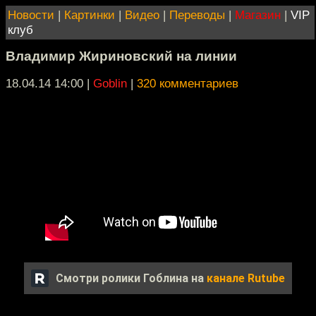
Новости
|
Картинки
|
Видео
|
Переводы
|
Магазин
|
VIP
клуб
Владимир Жириновский на линии
18.04.14 14:00
|
Goblin
|
320 комментариев
Смотри ролики Гоблина на
канале Rutube