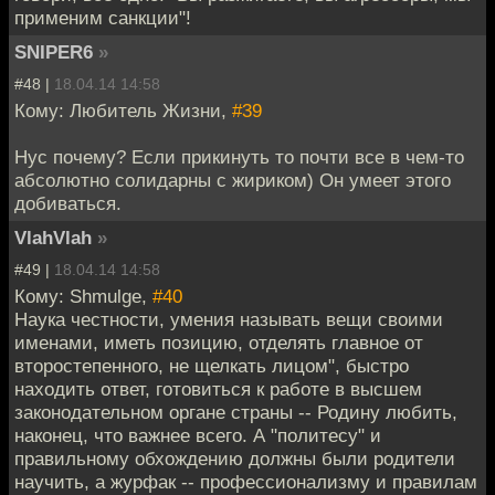
применим санкции"!
SNIPER6
»
#48 |
18.04.14 14:58
Кому: Любитель Жизни,
#39
Нус почему? Если прикинуть то почти все в чем-то
абсолютно солидарны с жириком) Он умеет этого
добиваться.
VlahVlah
»
#49 |
18.04.14 14:58
Кому: Shmulge,
#40
Наука честности, умения называть вещи своими
именами, иметь позицию, отделять главное от
второстепенного, не щелкать лицом", быстро
находить ответ, готовиться к работе в высшем
законодательном органе страны -- Родину любить,
наконец, что важнее всего. А "политесу" и
правильному обхождению должны были родители
научить, а журфак -- профессионализму и правилам