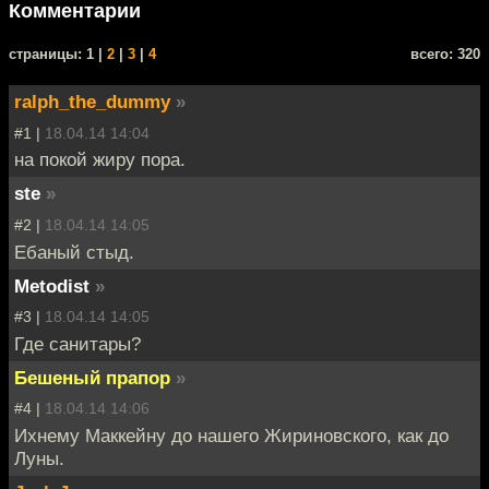
Комментарии
cтраницы: 1 |
2
|
3
|
4
всего: 320
ralph_the_dummy
»
#1 |
18.04.14 14:04
на покой жиру пора.
ste
»
#2 |
18.04.14 14:05
Ебаный стыд.
Metodist
»
#3 |
18.04.14 14:05
Где санитары?
Бешеный прапор
»
#4 |
18.04.14 14:06
Ихнему Маккейну до нашего Жириновского, как до
Луны.