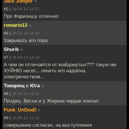
Jack Jumper
»
#5 |
18.04.14 14:07
Про Фарионшу отлично!
romario13
»
#6 |
18.04.14 14:10
Закрывать его пора
Shurik
»
#7 |
18.04.14 14:10
А чем он отличается от майданутых??? такую-же
ХУЙНЮ несет... лечить его надобна,
электричеством...
Товарищ с Юга
»
#8 |
18.04.14 14:11
Пиздец. Весна и у Жирика чердак поехал
Punk_UnDeaD
»
#9 |
18.04.14 14:12
совершенно согласен, на выступления