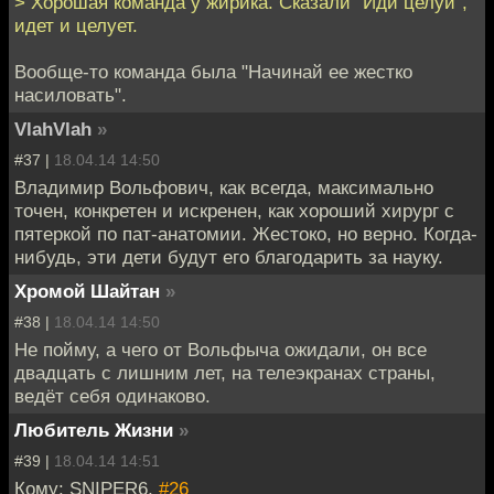
> Хорошая команда у жирика. Сказали "Иди целуй",
идет и целует.
Вообще-то команда была "Начинай ее жестко
насиловать".
VlahVlah
»
#37 |
18.04.14 14:50
Владимир Вольфович, как всегда, максимально
точен, конкретен и искренен, как хороший хирург с
пятеркой по пат-анатомии. Жестоко, но верно. Когда-
нибудь, эти дети будут его благодарить за науку.
Хромой Шайтан
»
#38 |
18.04.14 14:50
Не пойму, а чего от Вольфыча ожидали, он все
двадцать с лишним лет, на телеэкранах страны,
ведёт себя одинаково.
Любитель Жизни
»
#39 |
18.04.14 14:51
Кому: SNIPER6,
#26