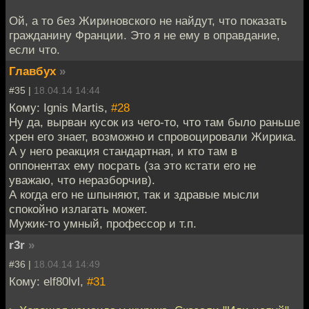
Ой, а то без Жириновского не найдут, что показать
гражданину Франции. Это я не ему в оправдание,
если что.
Главбух
»
#35 |
18.04.14 14:44
Кому: Ignis Martis,
#28
Ну да, вырван кусок из чего-то, что там было раньше
хрен его знает, возможно и спровоцировали Жирика.
А у него реакция стандартная, и кто там в
оппонентах ему посрать (за это кстати его не
уважаю, что неразборчив).
А когда его не шпыняют, так и здравые мысли
спокойно излагать может.
Мужик-то умный, профессор и т.п.
r3r
»
#36 |
18.04.14 14:49
Кому: elf80lvl,
#31