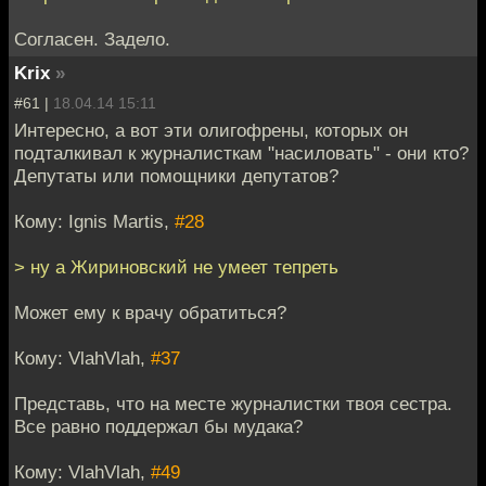
Согласен. Задело.
Krix
»
#61 |
18.04.14 15:11
Интересно, а вот эти олигофрены, которых он
подталкивал к журналисткам "насиловать" - они кто?
Депутаты или помощники депутатов?
Кому: Ignis Martis,
#28
> ну а Жириновский не умеет тепреть
Может ему к врачу обратиться?
Кому: VlahVlah,
#37
Представь, что на месте журналистки твоя сестра.
Все равно поддержал бы мудака?
Кому: VlahVlah,
#49