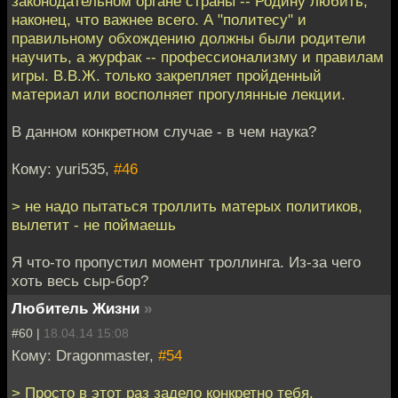
законодательном органе страны -- Родину любить,
наконец, что важнее всего. А "политесу" и
правильному обхождению должны были родители
научить, а журфак -- профессионализму и правилам
игры. В.В.Ж. только закрепляет пройденный
материал или восполняет прогулянные лекции.
В данном конкретном случае - в чем наука?
Кому: yuri535,
#46
> не надо пытаться троллить матерых политиков,
вылетит - не поймаешь
Я что-то пропустил момент троллинга. Из-за чего
хоть весь сыр-бор?
Любитель Жизни
»
#60 |
18.04.14 15:08
Кому: Dragonmaster,
#54
> Просто в этот раз задело конкретно тебя.