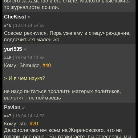
бы его за хамство в его стиле. Малохольные какие-
то журналисты пошли.
CheKisst
»
#45 |
18.04.14 14:55
Совсем рехнулся. Пора уже ему в спецучреждение,
подлечиться маленько.
yuri535
»
#46 |
18.04.14 14:58
Кому: Shmulge,
#40
> И в чем наука?
не надо пытаться троллить матерых политиков,
вылетит - не поймаешь
Pavian
»
#47 |
18.04.14 14:58
Кому: ste,
#20
Да фиолетово им всем на Жириновского, что ни
говори, все одно: "Вы разжигаете, вы агрессоры, мы