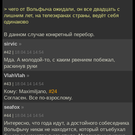
> чего от Вольфыча ожидали, он все двадцать с
лишним лет, на телеэкранах страны, ведёт себя
одинаково
В данном случае конкретный перебор.
sirvic
»
#42 |
18.04.14 14:54
Мда. А молодой-то, с каким рвением побежал,
раскинув руки
VlahVlah
»
#43 |
18.04.14 14:54
Кому: Maximiljano,
#24
Согласен. Все по-взрослому.
seafox
»
#44 |
18.04.14 14:54
Интересно, что года идут, а достойного собеседника
Вольфычу никак не находится, который отъебухал