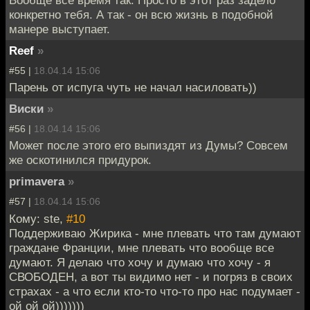
Вообще все время так. Просто в этот раз задело
конкретно тебя. А так - он всю жизнь в подобной
манере выступает.
Reef
»
#55 |
18.04.14 15:06
Парень от испуга чуть не начал насиловать))
Виски
»
#56 |
18.04.14 15:06
Может после этого его выпиздят из Думы? Совсем
же оскотинился придурок.
primavera
»
#57 |
18.04.14 15:06
Кому: ste,
#10
Поддерживаю Жирика - мне плевать что там думают
граждане Франции, мне плевать что вообще все
думают. Я делаю что хочу и думаю что хочу - я
СВОБОДЕН, а вот ты видимо нет - и погряз в своих
страхах - а что если кто-то что-то про нас подумает -
ой ой ой)))))))