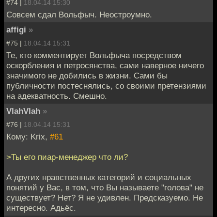
#74 |
18.04.14 15:30
Совсем сдал Вольфыч. Неостроумно.
affigi
»
#75 |
18.04.14 15:31
Те, кто комментирует Вольфыча посредством
оскорбления и петросянства, сами наверное ничего
значимого не добились в жизни. Сами бы
публичности постеснялись, со своими претензиями
на адекватность. Смешно.
VlahVlah
»
#76 |
18.04.14 15:31
Кому: Krix,
#61
>Ты его пиар-менеджер что ли?
А других нравственных категорий и социальных
понятий у Вас, в том, что Вы называете "голова" не
существует? Нет? Я не удивлен. Предсказуемо. Не
интересно. Адьёс.