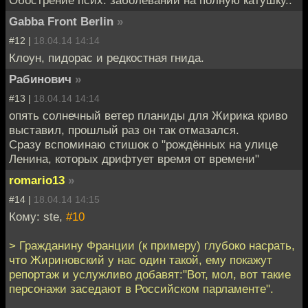
Обострение псих. заболеваний на полную катушку..
Gabba Front Berlin
»
#12 |
18.04.14 14:14
Клоун, пидорас и редкостная гнида.
Рабинович
»
#13 |
18.04.14 14:14
опять солнечный ветер планиды для Жирика криво
выставил, прошлый раз он так отмазался.
Сразу вспоминаю стишок о "рождённых на улице
Ленина, которых дрифтует время от времени"
romario13
»
#14 |
18.04.14 14:15
Кому: ste,
#10
> Гражданину Франции (к примеру) глубоко насрать,
что Жириновский у нас один такой, ему покажут
репортаж и услужливо добавят:"Вот, мол, вот такие
персонажи заседают в Российском парламенте".