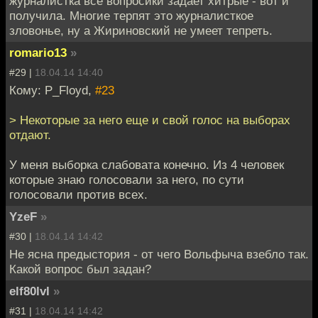
журналистка всё вопросики задает хитрые - вот и
получила. Многие терпят это журналисткое
зловонье, ну а Жириновский не умеет тепреть.
romario13
»
#29 |
18.04.14 14:40
Кому: P_Floyd,
#23
> Некоторые за него еще и свой голос на выборах
отдают.
У меня выборка слабовата конечно. Из 4 человек
которые знаю голосовали за него, по сути
голосовали против всех.
YzeF
»
#30 |
18.04.14 14:42
Не ясна предыстория - от чего Вольфыча взебло так.
Какой вопрос был задан?
elf80lvl
»
#31 |
18.04.14 14:42