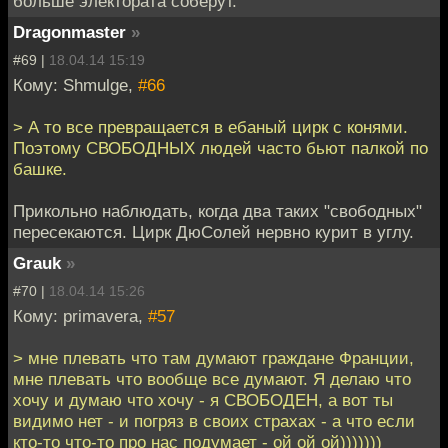
больше электората соберут.
Dragonmaster
»
#69 |
18.04.14 15:19
Кому: Shmulge,
#66
> А то все превращается в ебаный цирк с конями.
Поэтому СВОБОДНЫХ людей часто бьют палкой по
башке.
Прикольно наблюдать, когда два таких "свободных"
пересекаются. Цирк ДюСолей нервно курит в углу.
Grauk
»
#70 |
18.04.14 15:26
Кому: primavera,
#57
> мне плевать что там думают граждане Франции,
мне плевать что вообще все думают. Я делаю что
хочу и думаю что хочу - я СВОБОДЕН, а вот ты
видимо нет - и погряз в своих страхах - а что если
кто-то что-то про нас подумает - ой ой ой)))))))