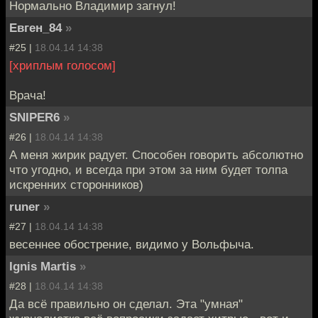
Нормально Владимир загнул!
Евген_84
»
#25 |
18.04.14 14:38
[хриплым голосом]
Врача!
SNIPER6
»
#26 |
18.04.14 14:38
А меня жирик радует. Способен говорить абсолютно
что угодно, и всегда при этом за ним будет толпа
искренних сторонников)
runer
»
#27 |
18.04.14 14:38
весеннее обострение, видимо у Вольфыча.
Ignis Martis
»
#28 |
18.04.14 14:38
Да всё правильно он сделал. Эта "умная"