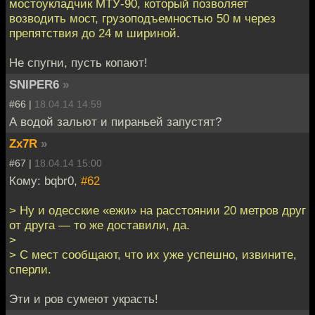
мостоукладчик МТУ-90, который позволяет
возводить мост, грузоподъемностью 50 м через
препятствия до 24 м шириной.
Не спугни, пусть копают!
SNIPER6
»
#66 |
18.04.14 14:59
А водой зальют и пираньей запустят?
Zx7R
»
#67 |
18.04.14 15:00
Кому: bqbr0,
#62
> Ну и одесские «ежи» на расстоянии 20 метров друг
от друга — то же доставили, да.
>
> С мест сообщают, что их уже успешно, извините,
сперли.
Эти и ров сумеют украсть!