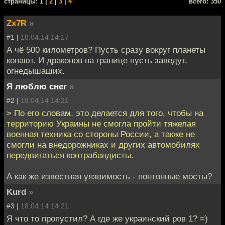
cтраницы: 1 |
2
|
3
|
4
всего: 350
Zx7R
»
#1 |
18.04.14 14:17
А чё 500 километров? Пусть сразу вокруг планеты
копают. И драконов на границе пусть заведут,
огнедышаших.
Я люблю снег
»
#2 |
18.04.14 14:21
> По его словам, это делается для того, чтобы на
территорию Украины не смогла пройти тяжелая
военная техника со стороны России, а также не
смогли на внедорожниках и других автомобилях
передвигаться контрабандисты.
А как же известная уязвимость - понтонные мосты?
Kurd
»
#3 |
18.04.14 14:21
Я что то пропустил? А где же украинский ров 1? =)