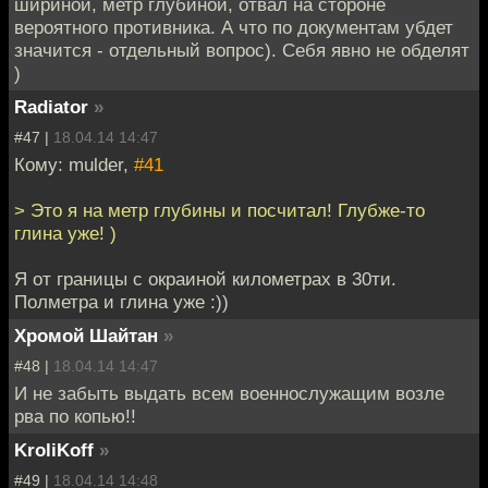
шириной, метр глубиной, отвал на стороне
вероятного противника. А что по документам убдет
значится - отдельный вопрос). Себя явно не обделят
)
Radiator
»
#47 |
18.04.14 14:47
Кому: mulder,
#41
> Это я на метр глубины и посчитал! Глубже-то
глина уже! )
Я от границы с окраиной километрах в 30ти.
Полметра и глина уже :))
Хромой Шайтан
»
#48 |
18.04.14 14:47
И не забыть выдать всем военнослужащим возле
рва по копью!!
KroliKoff
»
#49 |
18.04.14 14:48