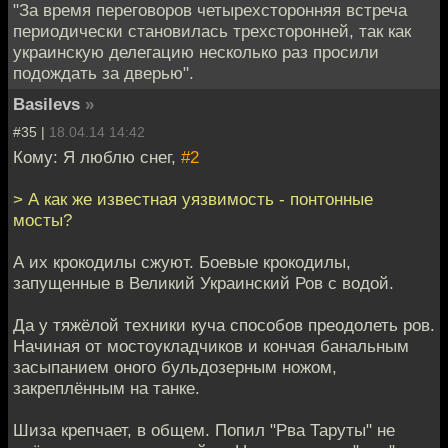
"За время переговоров четырехсторонняя встреча
периодически становилась трехсторонней, так как
украинскую делегацию несколько раз просили
подождать за дверью".
Basilevs
»
#35 |
18.04.14 14:42
Кому: Я люблю снег,
#2
> А как же известная уязвимость - понтонные
мосты?
А их крокодилы сжуют. Боевые крокодилы,
запущенные в Великий Украинский Ров с водой.
Да у тяжёлой техники куча способов преодолеть ров.
Начиная от мостоукладчиков и кончая банальным
засыпанием оного бульдозерным ножом,
закреплённым на танке.
Шиза крепчает, в общем. Попил "Рва Таруты" не