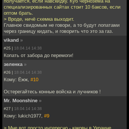
получается, если навскидку. Куб чернозема на
специализированных сайтах стоит 10 баксов, если
оптом брать.
> Вроде, ничё схемка выходит.
Главное свидомым не говори, а то будут лопатами
через границу кидать, и говорить что это за газ.
vikand
»
#25 |
18.04.14 14:38
Копать от забора до перемоги!
зеленка
»
#26 |
18.04.14 14:38
Кому: Ёжж,
#10
Остерегайтесь конные войска и лучников !
Mr. Moonshine
»
#27 |
18.04.14 14:38
Кому: lukich1977,
#9
> Мне вот просто интересно - каковы в Украине