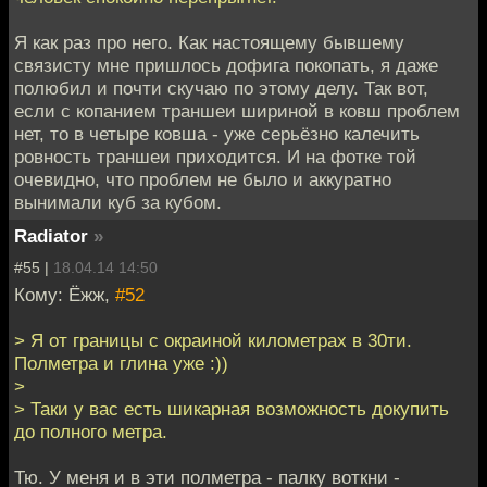
Я как раз про него. Как настоящему бывшему
связисту мне пришлось дофига покопать, я даже
полюбил и почти скучаю по этому делу. Так вот,
если с копанием траншеи шириной в ковш проблем
нет, то в четыре ковша - уже серьёзно калечить
ровность траншеи приходится. И на фотке той
очевидно, что проблем не было и аккуратно
вынимали куб за кубом.
Radiator
»
#55 |
18.04.14 14:50
Кому: Ёжж,
#52
> Я от границы с окраиной километрах в 30ти.
Полметра и глина уже :))
>
> Таки у вас есть шикарная возможность докупить
до полного метра.
Тю. У меня и в эти полметра - палку воткни -