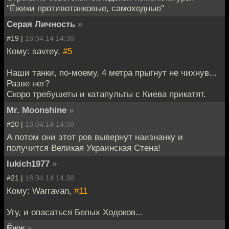
"Ёжики противотанковые, самоходные"
Серая Личность
»
#19 |
18.04.14 14:38
Кому: savrey,
#5
Наши танки, по-моему, 4 метра прыгнут не чихнув...
Разве нет?
Скоро требушеты и катапульты с Киева прикатят.
Mr. Moonshine
»
#20 |
18.04.14 14:38
А потом они этот ров вывернут наизнанку и
получится Великая Украинская Стена!
lukich1977
»
#21 |
18.04.14 14:38
Кому: Warravan,
#11
Угу, и опасаться Белых Ходоков...
Ёжж
»