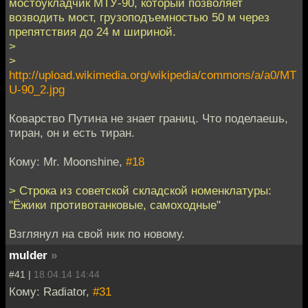
мостоукладчик МТУ-90, который позволяет
возводить мост, грузоподъемностью 50 м через
препятствия до 24 м шириной.
>
>
http://upload.wikimedia.org/wikipedia/commons/a/a0/MT
U-90_2.jpg
Коварство Путина не знает границ. Что поделаешь,
тиран, он и есть тиран.
Кому: Mr. Moonshine,
#18
> Строка из советской складской номенклатуры:
"Ёжики противотанковые, самоходные"
Взглянул на свой ник по новому.
mulder
»
#41 |
18.04.14 14:44
Кому: Radiator,
#31