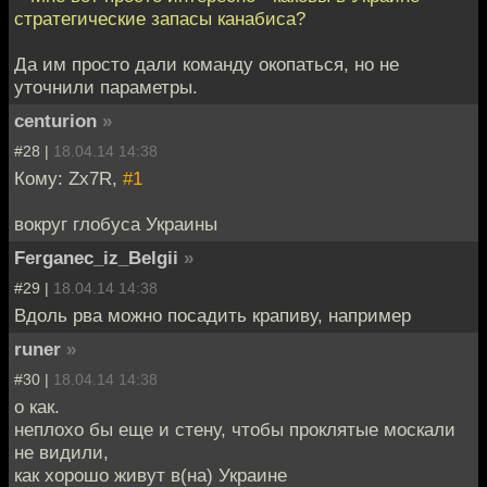
стратегические запасы канабиса?
Да им просто дали команду окопаться, но не
уточнили параметры.
centurion
»
#28 |
18.04.14 14:38
Кому: Zx7R,
#1
вокруг глобуса Украины
Ferganec_iz_Belgii
»
#29 |
18.04.14 14:38
Вдоль рва можно посадить крапиву, например
runer
»
#30 |
18.04.14 14:38
о как.
неплохо бы еще и стену, чтобы проклятые москали
не видили,
как хорошо живут в(на) Украине