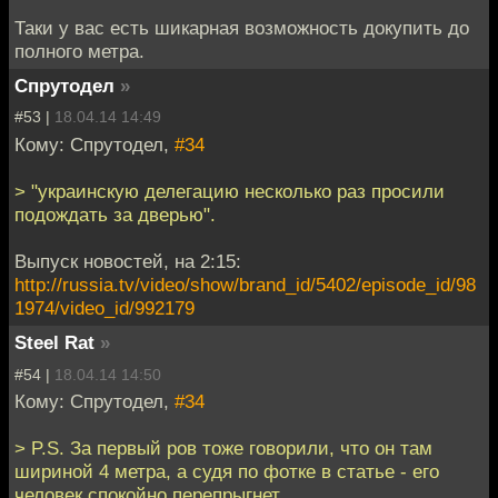
Таки у вас есть шикарная возможность докупить до
полного метра.
Спрутодел
»
#53 |
18.04.14 14:49
Кому: Спрутодел,
#34
> "украинскую делегацию несколько раз просили
подождать за дверью".
Выпуск новостей, на 2:15:
http://russia.tv/video/show/brand_id/5402/episode_id/98
1974/video_id/992179
Steel Rat
»
#54 |
18.04.14 14:50
Кому: Спрутодел,
#34
> P.S. За первый ров тоже говорили, что он там
шириной 4 метра, а судя по фотке в статье - его
человек спокойно перепрыгнет.