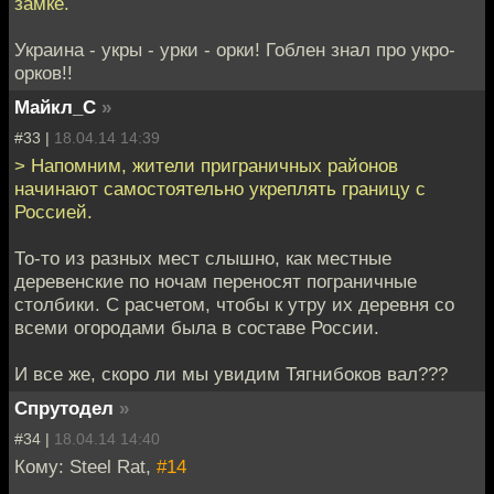
замке.
Украина - укры - урки - орки! Гоблен знал про укро-
орков!!
Майкл_С
»
#33 |
18.04.14 14:39
> Напомним, жители приграничных районов
начинают самостоятельно укреплять границу с
Россией.
То-то из разных мест слышно, как местные
деревенские по ночам переносят пограничные
столбики. С расчетом, чтобы к утру их деревня со
всеми огородами была в составе России.
И все же, скоро ли мы увидим Тягнибоков вал???
Спрутодел
»
#34 |
18.04.14 14:40
Кому: Steel Rat,
#14