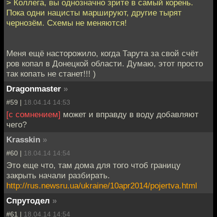
> Коллега, вы однозначно зрите в самый корень.
Пока одни нацисты маршируют, другие тырят
чернозём. Схемы не меняются!
Меня ещё насторожило, когда Тарута за свой счёт
ров копал в Донецкой области. Думаю, этот просто
так копать не станет!!! )
Dragonmaster
»
#59 |
18.04.14 14:53
[с сомнением]
может и вправду в воду добавляют
чего?
Krasskin
»
#60 |
18.04.14 14:54
Это еще что, там дома для того чтоб границу
закрыть начали разбирать.
http://rus.newsru.ua/ukraine/10apr2014/pojertva.html
Спрутодел
»
#61 |
18.04.14 14:54