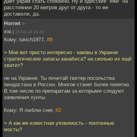
даёт украм спать спокойно. Ну и одесские "ежи" на
расстоянии 20 метров друг от друга - то же
доставили, да.
Hornet
»
#36 |
18.04.14 14:42
Кому: lukich1977,
#9
> Мне вот просто интересно - каковы в Украине
стратегические запасы канабиса? на сколько их ещё
хватит?
не на Украине. Ты почитай твитер посольства
пиндостана в России. Многое станет более понятно.
В том числе по препаратам за которыми следуют
заявления хунты.
Кому: Я люблю снег,
#2
> А как же известная уязвимость - понтонные
мосты?