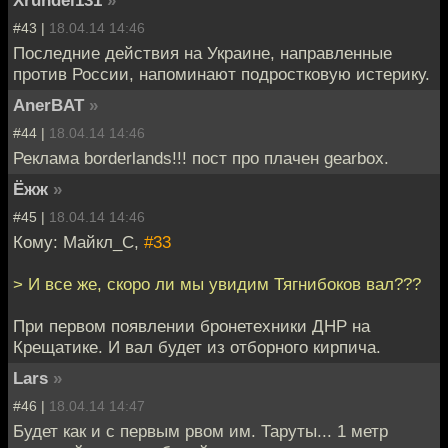
#43 |
18.04.14 14:46
Последние действия на Украине, направленные
против России, напоминают подростковую истерику.
AnerBAT
»
#44 |
18.04.14 14:46
Реклама borderlands!!! пост про плачен gearbox.
Ёжж
»
#45 |
18.04.14 14:46
Кому: Майкл_С,
#33
> И все же, скоро ли мы увидим Тягнибоков вал???
При первом появлении бронетехники ДНР на
Крещатике. И вал будет из отборного кирпича.
Lars
»
#46 |
18.04.14 14:47
Будет как и с первым рвом им. Таруты... 1 метр