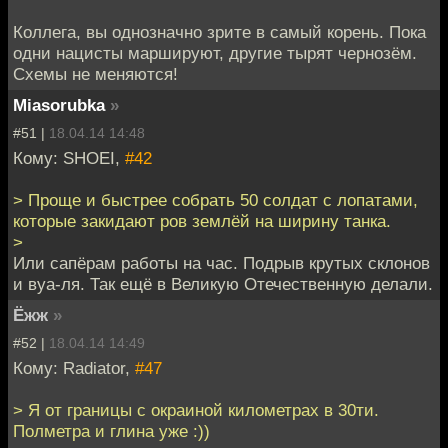
Коллега, вы однозначно зрите в самый корень. Пока
одни нацисты маршируют, другие тырят чернозём.
Схемы не меняются!
Miasorubka
»
#51 |
18.04.14 14:48
Кому: SHOEI,
#42
> Проще и быстрее собрать 50 солдат с лопатами,
которые закидают ров землёй на ширину танка.
>
Или сапёрам работы на час. Подрыв крутых склонов
и вуа-ля. Так ещё в Великую Отечественную делали.
Ёжж
»
#52 |
18.04.14 14:49
Кому: Radiator,
#47
> Я от границы с окраиной километрах в 30ти.
Полметра и глина уже :))