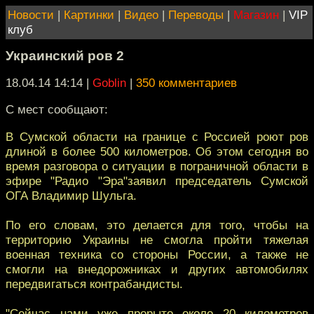
Новости
|
Картинки
|
Видео
|
Переводы
|
Магазин
|
VIP
клуб
Украинский ров 2
18.04.14 14:14
|
Goblin
|
350 комментариев
С мест сообщают:
В Сумской области на границе с Россией роют ров
длиной в более 500 километров. Об этом сегодня во
время разговора о ситуации в пограничной области в
эфире "Радио "Эра"заявил председатель Сумской
ОГА Владимир Шульга.
По его словам, это делается для того, чтобы на
территорию Украины не смогла пройти тяжелая
военная техника со стороны России, а также не
смогли на внедорожниках и других автомобилях
передвигаться контрабандисты.
"Сейчас нами уже прорыто около 20 километров