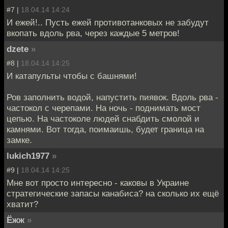
#7 |
18.04.14 14:24
И ежей!.. Пусть ежей противотанковых не забудут
вкопать вдоль рва, через каждые 5 метров!
dzete
»
#8 |
18.04.14 14:25
И катапульты чтобы с башнями!
Ров заполнить водой, напустить пиявок. Вдоль рва -
частокол с черепами. На ночь - поднимать мост
цепью. На частоколе людей снабдить смолой и
камнями. Вот тогда, поимаишь, будет граница на
замке.
lukich1977
»
#9 |
18.04.14 14:25
Мне вот просто интересно - каковы в Украине
стратегические запасы канабиса? на сколько их ещё
хватит?
Ёжж
»