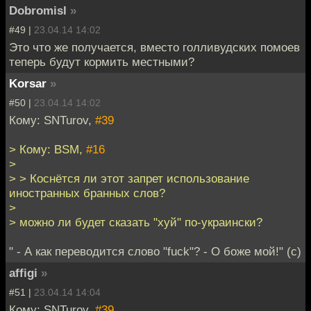
Dobromisl
»
#49 |
23.04.14 14:02
Это что же получается, вместо голливудских помоев
теперь будут кормить местными?
Korsar
»
#50 |
23.04.14 14:02
Кому: SNTurov,
#39
> Кому: BSM,
#16
>
> > Коснётся ли этот запрет использование
иностранных бранных слов?
>
> можно ли будет сказать "хуй" по-украински?
" - А как переводится слово "fuck"? - О боже мой!" (с)
affigi
»
#51 |
23.04.14 14:04
Кому: SNTurov,
#39