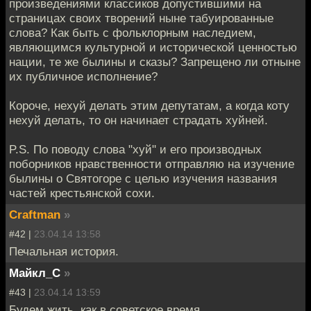
произведениями классиков допустившими на
страницах своих творений ныне табуированные
слова? Как быть с фольклорным наследием,
являющимся культурной и исторической ценностью
нации, те же былины и сказы? Запрещено ли отныне
их публичное исполнение?
Короче, нехуй делать этим депутатам, а когда коту
нехуй делать, то он начинает страдать хуйней.
P.S. По поводу слова "хуй" и его производных
поборников нравственности отправляю на изучение
былины о Святогоре с целью изучения названия
частей крестьянской сохи.
Craftman
»
#42 |
23.04.14 13:58
Печальная история.
Майкл_С
»
#43 |
23.04.14 13:59
Будем жить, как в советское время.