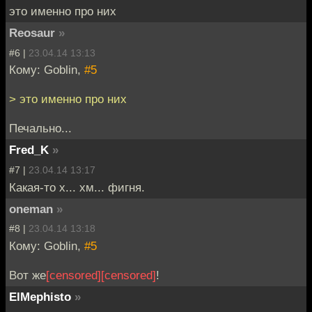
это именно про них
Reosaur
»
#6 |
23.04.14 13:13
Кому: Goblin,
#5
> это именно про них
Печально...
Fred_K
»
#7 |
23.04.14 13:17
Какая-то х... хм... фигня.
oneman
»
#8 |
23.04.14 13:18
Кому: Goblin,
#5
Вот же
[censored]
[censored]
!
ElMephisto
»