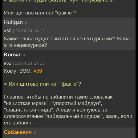
Или щитово или нет "фак ю"?
Huligan
»
#60 |
23.04.14 14:12
Какие слова будут считаться нецензурными? Жопа -
это нецензурное?
Korsar
»
#61 |
23.04.14 14:15
Кому: BSM,
#59
> Или щитово или нет "фак ю"?
Главное, чтобы не забанили такие слова как:
"нацисткая мразь", "упоротый майдаун",
"фашистская гнида". А ещё я волнуюсь за
словосочетание "либеральный пидарас", жаль, если
его забанят.
Собакевич
»