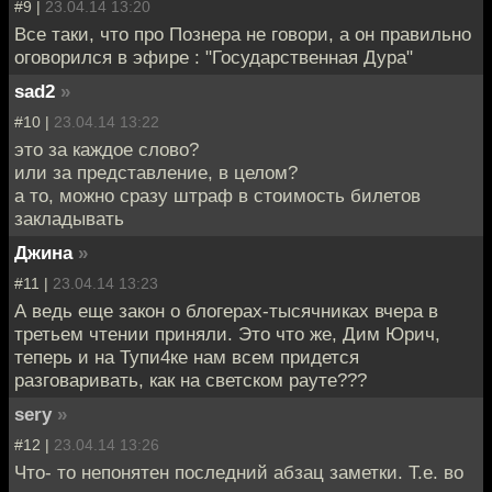
#9 |
23.04.14 13:20
Все таки, что про Познера не говори, а он правильно
оговорился в эфире : "Государственная Дура"
sad2
»
#10 |
23.04.14 13:22
это за каждое слово?
или за представление, в целом?
а то, можно сразу штраф в стоимость билетов
закладывать
Джина
»
#11 |
23.04.14 13:23
А ведь еще закон о блогерах-тысячниках вчера в
третьем чтении приняли. Это что же, Дим Юрич,
теперь и на Тупи4ке нам всем придется
разговаривать, как на светском рауте???
sery
»
#12 |
23.04.14 13:26
Что- то непонятен последний абзац заметки. Т.е. во