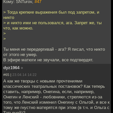
Кому: SNTurov,
#47
> Тогда крепкие выражения был под запретом, и
никто
> и никто ими не пользовался, ага. Запрет же, ты
что, как можно.
>
>
Ты меня не передергивай - ага? Я писал, что никто
от этого не умер.
В эфире матюги не звучали, все подтвердят.
dyz1964
»
#65 |
23.04.14 14:22
А как же творцы с новыми прочтениями
классических театральных постановок? Как теперь
ставить, например, Онегина, если, например,
Онегин и Ленский - любовники, стреляются из-за
того, что Ленский изменил Онегину с Ольгой, и все к
тому же гнустно матерятся при этом (в т.ч. и Ольга с
Татьяной)?