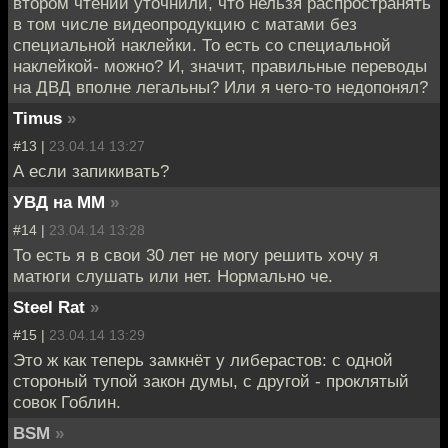
втором чтении уточнили, что нельзя распространять
в том числе видеопродукцию с матами без
специальной наклейки. То есть со специальной
наклейкой- можно? И, значит, правильные переводы
на ДВД вполне легальны? Или я чего-то недопонял?
Timus
»
#13 |
23.04.14 13:27
А если запикивать?
УВД на ММ
»
#14 |
23.04.14 13:28
То есть я в свои 30 лет не могу решить хочу я
матюги слушать или нет. Нормально че.
Steel Rat
»
#15 |
23.04.14 13:29
Это ж как теперь замкнёт у либерастов: с одной
стороный тупой закон думы, с другой - проклятый
совок Гоблин.
BSM
»