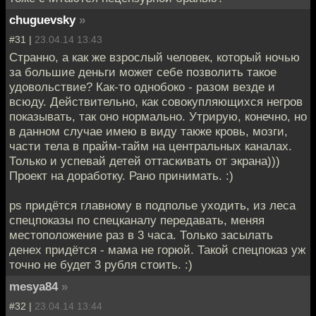
chuguevsky
»
#31 |
23.04.14 13:43
Странно, а как же взрослый человек, который ночью
за большие деньги может себе позволить такое
удовольствие? Как-то однобоко - разом везде и
всюду. Действительно, как совокупляющихся негров
показывать, так оно нормально. Утрирую, конечно, но
в данном случае имею в виду также кровь, мозги,
части тела в прайм-тайм на центральных каналах.
Только и успевай детей оттаскивать от экрана)))
Проект на доработку. Рано принимать. :)
ps придётся главному в подполье уходить, из леса
спецпоказы по спецканалу передавать, меняя
местоположение раз в 3 часа. Только засылать
денех придётся - мама не горюй. Такой спецпоказ уж
точно не будет 3 рубля стоить. :)
mesya84
»
#32 |
23.04.14 13:44