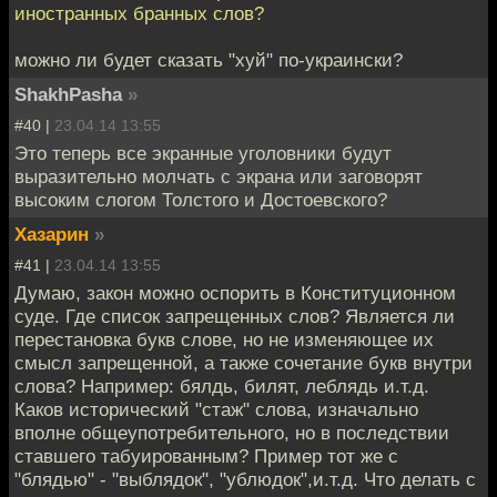
иностранных бранных слов?
можно ли будет сказать "хуй" по-украински?
ShakhPasha
»
#40 |
23.04.14 13:55
Это теперь все экранные уголовники будут
выразительно молчать с экрана или заговорят
высоким слогом Толстого и Достоевского?
Хазарин
»
#41 |
23.04.14 13:55
Думаю, закон можно оспорить в Конституционном
суде. Где список запрещенных слов? Является ли
перестановка букв слове, но не изменяющее их
смысл запрещенной, а также сочетание букв внутри
слова? Например: бялдь, билят, леблядь и.т.д.
Каков исторический "стаж" слова, изначально
вполне общеупотребительного, но в последствии
ставшего табуированным? Пример тот же с
"блядью" - "выблядок", "ублюдок",и.т.д. Что делать с