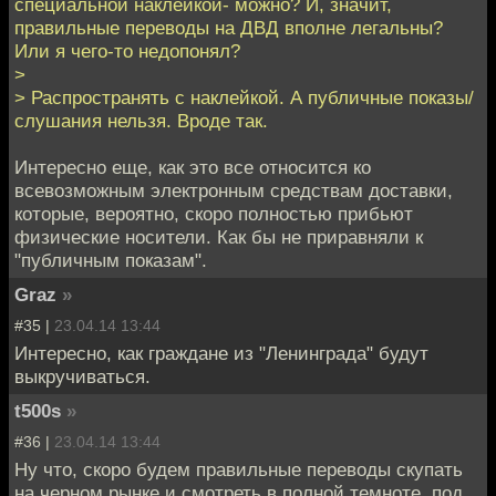
специальной наклейкой- можно? И, значит,
правильные переводы на ДВД вполне легальны?
Или я чего-то недопонял?
>
> Распространять с наклейкой. А публичные показы/
слушания нельзя. Вроде так.
Интересно еще, как это все относится ко
всевозможным электронным средствам доставки,
которые, вероятно, скоро полностью прибьют
физические носители. Как бы не приравняли к
"публичным показам".
Graz
»
#35 |
23.04.14 13:44
Интересно, как граждане из "Ленинграда" будут
выкручиваться.
t500s
»
#36 |
23.04.14 13:44
Ну что, скоро будем правильные переводы скупать
на черном рынке и смотреть в полной темноте, под