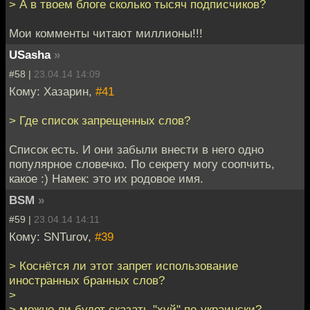
> А в твоем блоге сколько тысяч подписчиков?
Мои комменты читают миллионы!!!
USasha
»
#58 |
23.04.14 14:09
Кому: Хазарин,
#41
> Где список запрещенных слов?
Список есть. И они забыли внести в него одно
популярное словечко. По секрету могу соопчить,
какое :) Намек: это их родовое имя.
BSM
»
#59 |
23.04.14 14:11
Кому: SNTurov,
#39
> Коснётся ли этот запрет использование
иностранных бранных слов?
>
> можно ли будет сказать "хуй" по-украински?