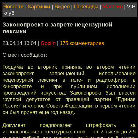
Новости
|
Картинки
|
Видео
|
Переводы
|
Магазин
|
VIP
клуб
Законопроект о запрете нецензурной
лексики
23.04.14 13:04
|
Goblin
|
175 комментариев
С мест сообщают:
Госдума во вторник приняла во втором чтении
законопроект, запрещающий использование
нецензурной лексики в теле- и радиоэфире, в
кинопрокате и при публичном исполнении
произведений искусства. Законопроект был внесен
группой депутатов от правящей партии "Единая
Россия" и членов Совета Федерации, в первом чтении
он был принят еще год назад.
Документ предполагает штрафовать за
использование нецензурных слов — от 2 тысяч до 2,5
тысячи рублей для граждан, от 4 тысяч до 5 тысяч