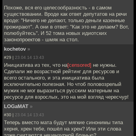
Похоже, вся его целесообразность - в самом
существовании. Вроде как ответ депутатов на речи
вроде: "Ничего не делают, только деньги казенные
прожирают". А они в ответ: "Как это не делаем? Вот,
полюбуйтесь". И 52 тома новых идиотских
законопроектов - шмяк на стол.
kochetov
»
#29 |
23.04.14 13:43
Инициатива из тех, что на
[censored]
не нужны.
Сделали же возрастной рейтинг для ресурсов и
всего остального, и эта инициатива была
исключительно полезная. Но чтоб половозрелый
мужик не мог выразиться русским матерным на
ресурсе для взрослых, это на мой взгляд чересчур!
LOGaMAT
»
#30 |
23.04.14 13:43
Теперь вместо мата будут мягкие синонимы типа
херня, хрен тебе, пошёл на хрен? Или эти слова
тоже считаются нецензурной бранью?