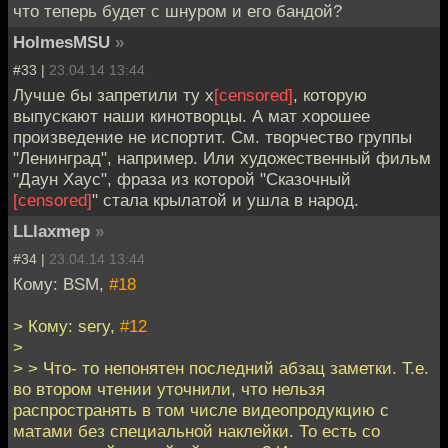
что теперь будет с шнуром и его бандой?
HolmesMSU
»
#33 |
23.04.14 13:44
Лучше бы запретили ту х
[censored]
, которую
выпускают наши кинотворцы. А мат хорошее
произведение не испортит. См. творчество группы
"Ленинград", например. Или художественный фильм
"Даун Хаус", фраза из которой "Сказочный
[censored]
" стала крылатой и ушла в народ.
LLlaxmep
»
#34 |
23.04.14 13:44
Кому: BSM,
#18
> Кому: sery,
#12
>
> > Что- то непонятен последний абзац заметки. Т.е.
во втором чтении уточнили, что нельзя
распространять в том числе видеопродукцию с
матами без специальной наклейки. То есть со