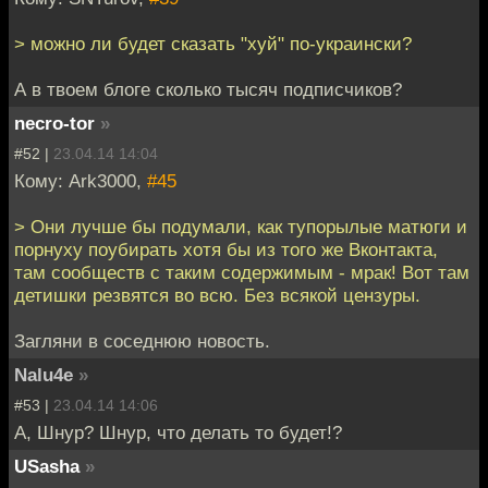
> можно ли будет сказать "хуй" по-украински?
А в твоем блоге сколько тысяч подписчиков?
necro-tor
»
#52 |
23.04.14 14:04
Кому: Ark3000,
#45
> Они лучше бы подумали, как тупорылые матюги и
порнуху поубирать хотя бы из того же Вконтакта,
там сообществ с таким содержимым - мрак! Вот там
детишки резвятся во всю. Без всякой цензуры.
Загляни в соседнюю новость.
Nalu4e
»
#53 |
23.04.14 14:06
А, Шнур? Шнур, что делать то будет!?
USasha
»