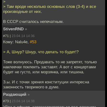
>
> Там вроде несколько основных слов (3-4) и все
производные от них.
В СССР считалось непечатным.
StivenRND
»
#71 |
23.04.14 14:36
Кому: Nalu4e,
#53
> А, Шнур? Шнур, что делать то будет!?
Тоже волнуюсь. Продавать то не запретят, только
наклеечки поклеить заставят. А вот с концертами
будет не густо, или морзянка, или тишина.
З.ы. И с точки зрения конституции интересна
законность творимого в думе.
Раздающий
»
#73 |
23.04.14 14:38
Уйти в офшор, зарегистрироваться под доменом