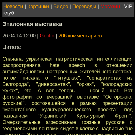
Новости
|
Картинки
|
Видео
|
Переводы
|
Магазин
|
VIP
клуб
Эталонная выставка
26.04.14 12:00
|
Goblin
|
206 комментариев
Цитата:
Сначала украинская патриотическая интеллигенция
распространяла hate speech в отношении
антимайдановски настроенных жителей юго-востока,
потом писала о "титушках", "сепаратистах из
Белгорода", "диверсантах", "орках", "колорадских
жуках", etc. А вот теперь — новый шаг. Вот
фотографии со вчерашней выставке "Осторожно,
русские!", состоявшейся в рамках презентации
"масштабного культурологического проекта" под
названием "Украинский Культурный Фронт".
Омерзительные агрессивные грязные русские с
георгиевскими лентами сидят в клетке с надписью "не
кормить". Это не люди — это практически животные.