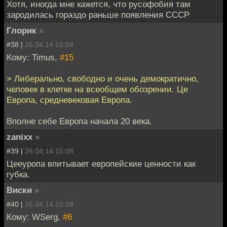
Хотя, иногда мне кажется, что русофобия там
зародилась гораздо раньше появления СССР
Глорик
»
#38 |
26.04.14 15:04
Кому: Timus,
#15
> Либерально, свободно и очень демократично,
человек в клетке на всеобщем обозрении. Це
Европа, средневековая Европа.
Вполне себе Европа начала 20 века.
zanixx
»
#39 |
26.04.14 15:08
Цееуропа впитывает европейские ценности как
губка.
Виски
»
#40 |
26.04.14 15:08
Кому: WSerg,
#6