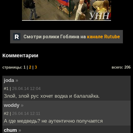
Смотри ролики Гоблина на
канале Rutube
Комментарии
cтраницы: 1 |
2
|
3
всего: 206
joda
»
#1 |
26.04.14 12:04
Злой, злой рус хочет водка и балалайка.
woddy
»
#2 |
26.04.14 12:11
А где медведь? не аутентично получается
chum
»