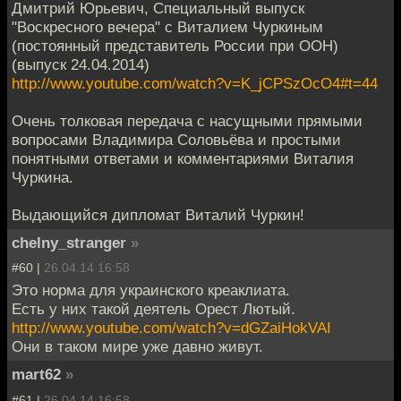
Дмитрий Юрьевич, Специальный выпуск
"Воскресного вечера" с Виталием Чуркиным
(постоянный представитель России при ООН)
(выпуск 24.04.2014)
http://www.youtube.com/watch?v=K_jCPSzOcO4#t=44
Очень толковая передача с насущными прямыми
вопросами Владимира Соловьёва и простыми
понятными ответами и комментариями Виталия
Чуркина.
Выдающийся дипломат Виталий Чуркин!
chelny_stranger
»
#60 |
26.04.14 16:58
Это норма для украинского креаклиата.
Есть у них такой деятель Орест Лютый.
http://www.youtube.com/watch?v=dGZaiHokVAI
Они в таком мире уже давно живут.
mart62
»
#61 |
26.04.14 16:58