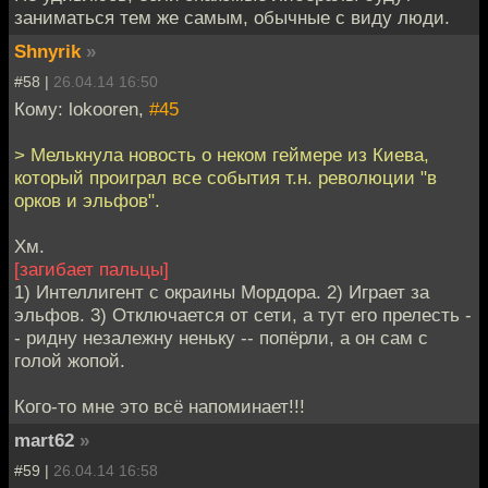
заниматься тем же самым, обычные с виду люди.
Shnyrik
»
#58 |
26.04.14 16:50
Кому: lokooren,
#45
> Мелькнула новость о неком геймере из Киева,
который проиграл все события т.н. революции "в
орков и эльфов".
Хм.
[загибает пальцы]
1) Интеллигент с окраины Мордора. 2) Играет за
эльфов. 3) Отключается от сети, а тут его прелесть -
- ридну незалежну неньку -- попёрли, а он сам с
голой жопой.
Кого-то мне это всё напоминает!!!
mart62
»
#59 |
26.04.14 16:58