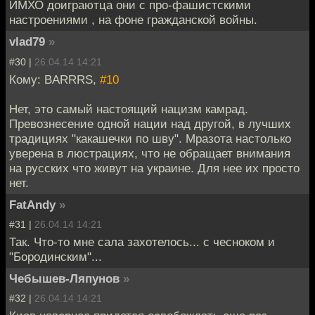
ИМХО доиграютца они с про-фашистскими
настроениями , на фоне гражданской войны.
vlad79
»
#30 |
26.04.14 14:21
Кому: BARRRS,
#10
Нет, это самый настоящий нацизм камрад.
Превознесение одной нации над другой, в лучших
традициях "какашечки по шву". Мразота настолько
уверена в люстрациях, что не обращает внимания
на русских что живут на украине. Для нее их просто
нет.
FatAndy
»
#31 |
26.04.14 14:21
Так. Что-то мне сала захотелось... с чесноком и
"Бородинским"...
Чебышев-Ляпунов
»
#32 |
26.04.14 14:21