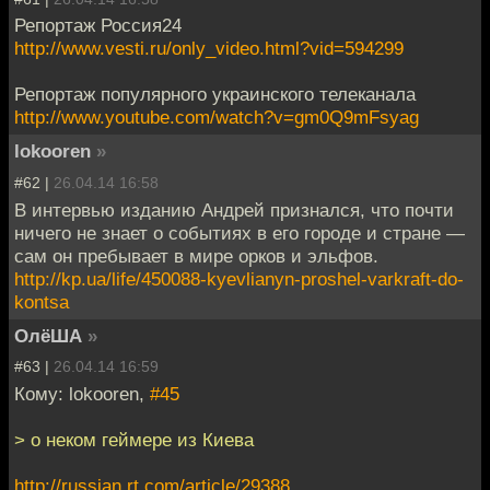
Репортаж Россия24
http://www.vesti.ru/only_video.html?vid=594299
Репортаж популярного украинского телеканала
http://www.youtube.com/watch?v=gm0Q9mFsyag
lokooren
»
#62 |
26.04.14 16:58
В интервью изданию Андрей признался, что почти
ничего не знает о событиях в его городе и стране —
сам он пребывает в мире орков и эльфов.
http://kp.ua/life/450088-kyevlianyn-proshel-varkraft-do-
kontsa
ОлёША
»
#63 |
26.04.14 16:59
Кому: lokooren,
#45
> о неком геймере из Киева
http://russian.rt.com/article/29388