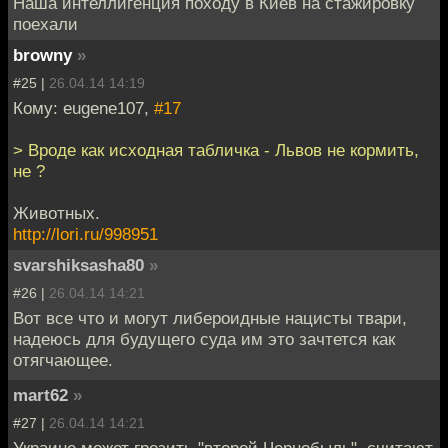
Наша интеллигенция походу в Киев на стажировку
поехали
browny
»
#25 |
26.04.14 14:19
Кому: eugene107,
#17
> Вроде как исходная табличка - Львов не кормить,
не ?
Животных.
http://lori.ru/998951
svarshiksasha80
»
#26 |
26.04.14 14:21
Вот все что и могут либероидные нацисты твари,
надеюсь для будущего суда им это зачтется как
отягчающее.
mart62
»
#27 |
26.04.14 14:21