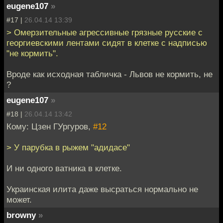
eugene107
»
#17 |
26.04.14 13:39
> Омерзительные агрессивные грязные русские с
георгиевскими лентами сидят в клетке с надписью
"не кормить".
Вроде как исходная табличка - Львов не кормить, не
?
eugene107
»
#18 |
26.04.14 13:42
Кому: Цзен ГУргуров,
#12
> У парубка в рыжем "адидасе"
И ни одного ватника в клетке.
Украинская илита даже высраться нормально не
может.
browny
»