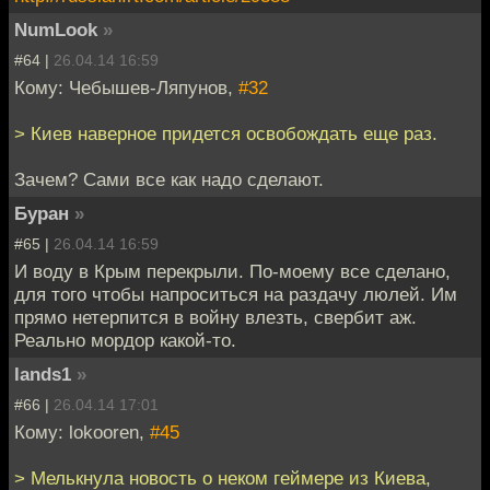
NumLook
»
#64 |
26.04.14 16:59
Кому: Чебышев-Ляпунов,
#32
> Киев наверное придется освобождать еще раз.
Зачем? Сами все как надо сделают.
Буран
»
#65 |
26.04.14 16:59
И воду в Крым перекрыли. По-моему все сделано,
для того чтобы напроситься на раздачу люлей. Им
прямо нетерпится в войну влезть, свербит аж.
Реально мордор какой-то.
lands1
»
#66 |
26.04.14 17:01
Кому: lokooren,
#45
> Мелькнула новость о неком геймере из Киева,