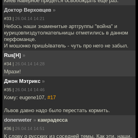
Киев наверное придется освобождать еще раз.
Доктор Верховцев
»
#33 |
26.04.14 14:21
Небось наши знаменитые артгруппы "война" и
курицовпиздутолкательницы отметились в данном
перфоманце.
И мошонко пришЫватель - чуть про него не забыл.
Rus[H]
»
#34 |
26.04.14 14:28
Мрази!
Джон Мэтрикс
»
#35 |
26.04.14 14:46
Кому: eugene107,
#17
Львов давно надо было перестать кормить.
donerweter
»
камрадесса
#36 |
26.04.14 14:51
К слову о русских из соседней темы. Как эти, наши,