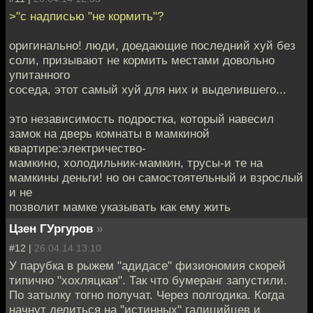
>"с надписью "не кормить"?
оригинально! люди, доедающие последний хуй без
соли, призывают не кормить местами довольно
упитанного
соседа, этот самый хуй для них и выделившего...
это независимость подростка, который навесил
замок на дверь комнаты в мамкиной
квартире:электричество-
мамкино, холодильник-мамкин, трусы-и те на
мамкины деньги! но он самостоятельный и взрослый
и не
позволит мамке указывать как ему жить
Цзен ГУргуров
»
#12 |
26.04.14 13:10
У парубка в рыжем "адидасе" физиономия скорей
типично "хохляцкая". Так что бумеранг запустили.
По затылку тогно получат. Через полгодика. Когда
начнут делиться на "истинных" галицийцев и