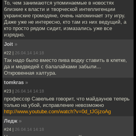
То, чем занимаются упоминаемые в новостях
близкие к власти и творческой интеллигенции
украинские громодяне, очень напоминает эту игру.
Даже уже не интересно, кто там из них ведущий, а
кто просто рядом сидит, измазались уже все
изрядно.
Joit
»
#22 |
26.04.14 14:18
Так надо было вместо пива водку ставить в клетке,
да и медведей с балалайками забыли...
Откровенная халтура.
tomkras
»
#23 |
26.04.14 14:18
профессор Савельев говорит, что майдаунов теперь
только на убой, исправление невозможно
http://www.youtube.com/watch?v=0d_tJGjzoAg
Ледж
»
#24 |
26.04.14 14:18