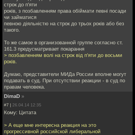
строк до п'яти
років, з позбавленням права обіймати певні посади
чи займатися
певною діяльністю на строк до трьох років або без
такого.
То же самое в организованной группе согласно ст.
161.3 предусматривает покарання
> позбавленням волі на строк від п'яти до восьми
років.
Думаю, представители МИДа России вполне могут
подавать в суд. При отсутствии реакции - в суд по
правам человека.
DimaD
»
#7 |
26.04.14 12:35
Кому: Цитата
> А еще мне интересна реакция на это
прогрессивной российской либеральной