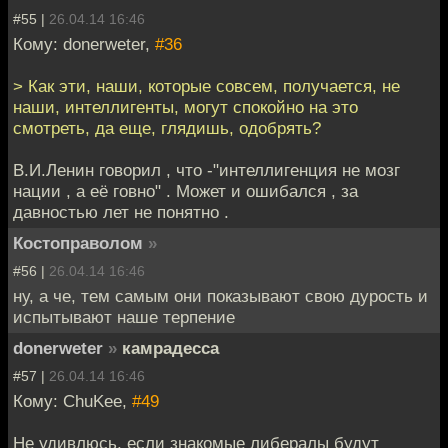
#55 |
26.04.14 16:46
Кому: donerweter,
#36
> Как эти, наши, которые совсем, получается, не
наши, интеллигенты, могут спокойно на это
смотреть, да еще, глядишь, одобрять?
В.И.Ленин говорил , что -"интеллигенция не мозг
нации , а её говно" . Может и ошибался , за
давностью лет не понятно .
Костоправолом
»
#56 |
26.04.14 16:46
ну, а че, тем самым они показывают свою дурость и
испытывают наше терпение
donerweter
»
камрадесса
#57 |
26.04.14 16:46
Кому: ChuKee,
#49
Не удивлюсь, если знакомые либералы будут