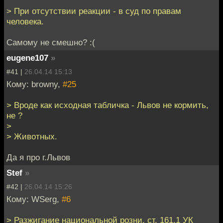
> При отсутствии реакции - в суд по правам
человека.
Самому не смешно? :(
eugene107
»
#41 |
26.04.14 15:13
Кому: browny,
#25
> Вроде как исходная табличка - Львов не кормить,
не ?
>
> Животных.
Да я про г.Львов
Stef
»
#42 |
26.04.14 15:26
Кому: WSerg,
#6
> Разжигание национальной розни, ст. 161.1 УК