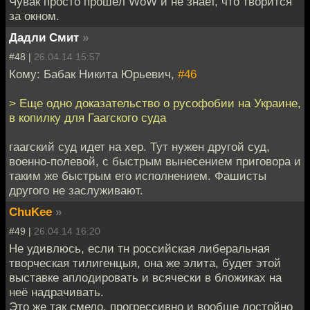
Чувак просто прошёл WoW и не знает, что творится
за окном.
Дадли Смит
»
#48 |
26.04.14 15:57
Кому: Бабак Никита Юрьевич,
#46
> Еще одно доказательство о русофобии на Украине,
в копилку для Гаагского суда
гаагский суд идет на хер. Тут нужен другой суд,
военно-полевой, с быстрым вынесением приговора и
таким же быстрым его исполнением. Фашисты
другого не заслуживают.
ChuKee
»
#49 |
26.04.14 16:20
Не удивлюсь, если тн российская либеральная
творческая тилигенцыя, она же элита, будет этой
выставке аплодировать и всячески в бложиках на
неё надрачивать.
Это же так смело, прогрессивно и вообще достойно