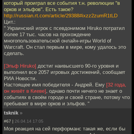
который проиграл все события т.н. революции "в
орков и эльфов". Есть такое?
http://russian.rt.com/article/29388#ixzz2zumR1tLD
Цит.:
" Украинский игрок с псевдонимом Hiruko потратил
более 17 тыс. часов на прохождение
многопользовательской онлайн-игры World of
Warcraft. Он стал первым в мире, кому удалось это
сделать.
[Эльф Hiruko]
достиг наивысшего 90-го уровня и
выполнил все 2057 игровых достижений, сообщает
РИА Новости.
Настоящее имя победителя - Андрей. Ему
[32 года,
он живёт в Киеве]
, однако почти ничего не знает о
событиях в своём городе и своей стране, потому что
пребывает в мире орков и эльфов. "
tsknik
»
#67 |
26.04.14 17:05
Моя реакция на сей перформанс такая же, если бы