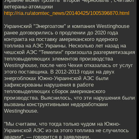
Украине может грозить "второй Чернобыль", считают
ветераны-атомщики
http://ria.ru/atomtec_news/20140425/1005396870.html
Украинский "Энергоатом" и компания Westinghouse
ранее договорились о продлении до 2020 года
контракта на поставку американского ядерного
топлива на АЭС Украины. Несколько лет назад на
чешской АЭС "Темелин" произошла разгерметизация
тепловыделяющих элементов производства
Westinghouse, после чего Чехия отказалась от услуг
этого поставщика. В 2012-2013 годах на двух
энергоблоках Южно-Украинской АЭС были
зафиксированы нарушения в работе
тепловыделяющих сборок американского
производства. Выяснилось, что эти нарушения были
вызваны конструктивными недоработками
Westinghouse.
"Мы считаем, что тогда только чудом на Южно-
Украинской АЭС из-за этого топлива не случилось
аварии", — говорится в заявлении.