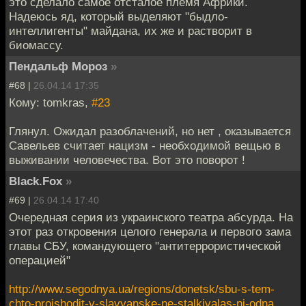
это сделало самое отсталое племя Африки.
Надеюсь яд, который выделяют "быдло-
интеллигенты" майдана, их же и растворит в
биомассу.
Пендальф Мороз
»
#68 |
26.04.14 17:35
Кому: tomkras,
#23
Глянул. Ожидал разоблачений, но нет , оказывается
Савельев считает нацизм - необходимой вещью в
выживании человечества. Вот это поворот !
Black.Fox
»
#69 |
26.04.14 17:40
Очередная серия из украинского театра абсурда. На
этот раз откровения целого генерала и первого зама
главы СБУ, командующего "антитеррористической
операцией"
http://www.segodnya.ua/regions/donetsk/sbu-s-tem-
chto-proishodit-v-slavyanske-ne-stalkivalas-ni-odna...