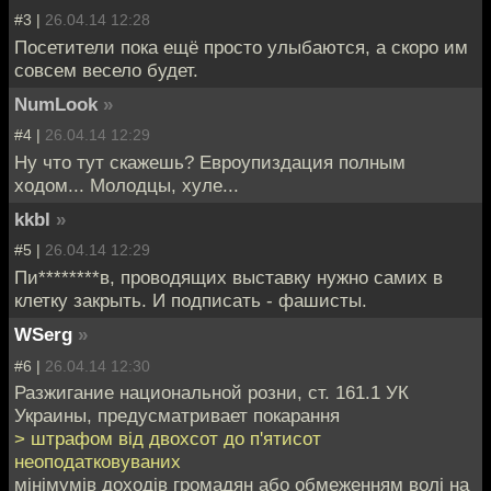
#3 |
26.04.14 12:28
Посетители пока ещё просто улыбаются, а скоро им
совсем весело будет.
NumLook
»
#4 |
26.04.14 12:29
Ну что тут скажешь? Евроупиздация полным
ходом... Молодцы, хуле...
kkbl
»
#5 |
26.04.14 12:29
Пи********в, проводящих выставку нужно самих в
клетку закрыть. И подписать - фашисты.
WSerg
»
#6 |
26.04.14 12:30
Разжигание национальной розни, ст. 161.1 УК
Украины, предусматривает покарання
> штрафом від двохсот до п'ятисот
неоподатковуваних
мінімумів доходів громадян або обмеженням волі на