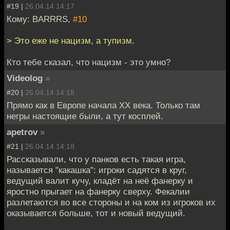
#19 |
26.04.14 14:17
Кому: BARRRS,
#10
> Это еже не нацизм, а тупизм.
Кто тебе сказал, что нацизм - это умно?
Videolog
»
#20 |
26.04.14 14:18
Прямо как в Европе начала ХХ века. Только там
негры настоящие были, а тут косплей.
apetrov
»
#21 |
26.04.14 14:18
Рассказывали, что у панков есть такая игра,
называется "какашка": игроки садятся в круг,
ведущий валит кучу, кладёт на неё фанерку и
яростно прыгает на фанерку сверху. Фекалии
разлетаются во все стороны и на ком из игроков их
оказывается больше, тот и новый ведущий.