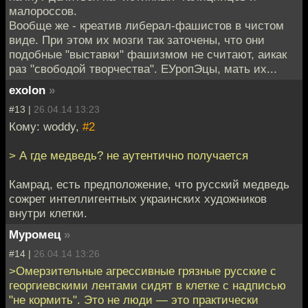
малороссов.
Вообще же - креатив либерал-фашистов в чистом
виде. При этом их мозги так заточены, что они
подобные "выставки" фашизмом не считают, аикак
раз "свободой творчества". ЕУропЭцы, мать их...
exolon
»
#13 |
26.04.14 13:23
Кому: woddy,
#2
> А где медведь? не аутентично получается
Камрад, есть предположение, что русский медведь
сожрет интеллигентных украинских художников
внутри клетки.
Муромец
»
#14 |
26.04.14 13:26
>Омерзительные агрессивные грязные русские с
георгиевскими лентами сидят в клетке с надписью
"не кормить". Это не люди — это практически