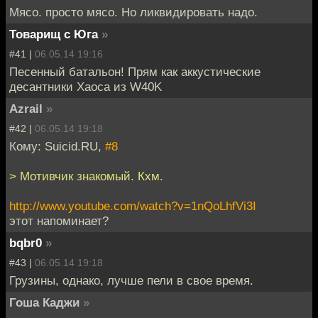
Мясо. просто мясо. Но ликвидировать надо.
Товарищ с Юга
»
#41 |
06.05.14 19:16
Песенный батальон! Прям как аккустические
десантники Хаоса из W40K
Azrail
»
#42 |
06.05.14 19:18
Кому: Suicid.RU,
#8
> Мотивчик знакомый. Кхм.
http://www.youtube.com/watch?v=1nQoLhfVi3I
этот напоминает?
bqbr0
»
#43 |
06.05.14 19:18
Грузины, однако, лучше пели в свое время.
Гоша Каджи
»