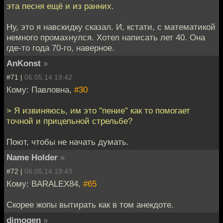
эта песня ещё и из ранних.
Ну, это я навскидку сказал. И, кстати, с математикой
немного промахнулся. Хотел написать лет 40. Она
где-то года 70-го, наверное.
AnKonst
»
#71 |
06.05.14 19:42
Кому: Павловна,
#30
> Я извиняюсь, им это "пение" как то помогает
точной и прицельной стрельбе?
Поют, чтобы не начать думать.
Name Holder
»
#72 |
06.05.14 19:43
Кому: BARALEX84,
#65
Скорее жопы вытирать как в том анекдоте.
dimogen
»