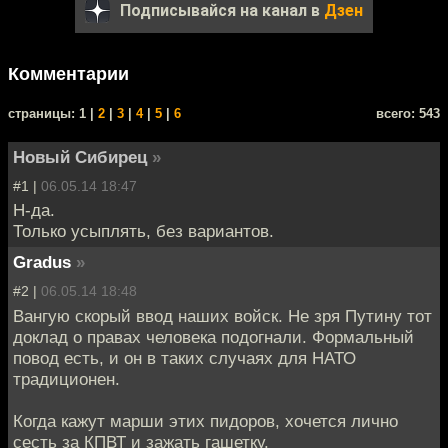
Подписывайся на канал в
Дзен
Комментарии
cтраницы: 1 |
2
|
3
|
4
|
5
|
6
всего: 543
Новый Сибирец
»
#1 |
06.05.14 18:47
Н-да.
Только усыплять, без вариантов.
Gradus
»
#2 |
06.05.14 18:48
Вангую скорый ввод наших войск. Не зря Путину тот
доклад о правах человека подогнали. Формальный
повод есть, и он в таких случаях для НАТО
традиционен.
Когда кажут марши этих пидоров, хочется лично
сесть за КПВТ и зажать гашетку.