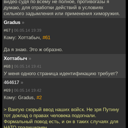
видео судя по всему не полное, противогазы я
думаю, для отработки действий в условиях
сильного задымления или применения химоружия.
Gradus
»
#67 |
06.05.14 19:39
Кому: Хоттабыч,
#61
Да я знаю. Это ж образно.
Хоттабыч
»
#68 |
06.05.14 19:41
У меня одного страница идентификацию требует?
464617
»
#69 |
06.05.14 19:42
Кому: Gradus,
#2
> Вангую скорый ввод наших войск. Не зря Путину
тот доклад о правах человека подогнали.
Формальный повод есть, и он в таких случаях для
НАТО традиционен.