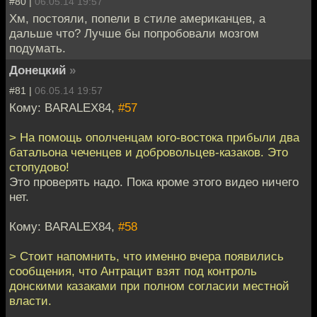
#80 |
06.05.14 19:57
Хм, постояли, попели в стиле американцев, а
дальше что? Лучше бы попробовали мозгом
подумать.
Донецкий
»
#81 |
06.05.14 19:57
Кому: BARALEX84,
#57
> На помощь ополченцам юго-востока прибыли два
батальона чеченцев и добровольцев-казаков. Это
стопудово!
Это проверять надо. Пока кроме этого видео ничего
нет.
Кому: BARALEX84,
#58
> Стоит напомнить, что именно вчера появились
сообщения, что Антрацит взят под контроль
донскими казаками при полном согласии местной
власти.