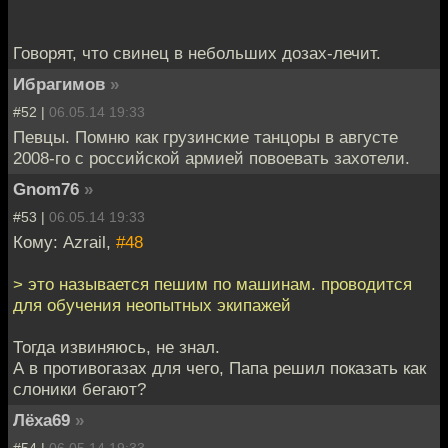
Говорят, что свинец в небольших дозах-лечит.
Ибрагимов
»
#52 |
06.05.14 19:33
Певцы. Помню как грузинские танцоры в августе
2008-го с российской армией повоевать захотели.
Gnom76
»
#53 |
06.05.14 19:33
Кому: Azrail,
#48
> это называется пешим по машинам. проводится
для обучения неопытных экипажей
Тогда извиняюсь, не знал.
А в противогазах для чего, Папа решил показать как
слоники бегают?
Лёха69
»
#54 |
06.05.14 19:33