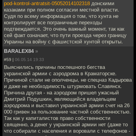
pod-kontrol-antratsit-05052014102318
донскими
казаками при полном согласии местной власти.
Судя по всему информация о том, что хунта не
контролирует все пограничные переходы
подтвеждается. Это очень важный момент, так как
сей факт означает, что пути проезда через границу
Украины на войну с фашистской хунтой открыты.
BARALEX84
»
#59 |
06.05.14 19:33
Выяснились причины поспешного бегства
украинской армии с аэродрома в Краматорске.
Причиной стали не ополченцы, не спецназ Кадырова
и даже не необходимость штурмовать Славянск.
Причина другая - на аэродром пришел ужасный
Дмитрий Подушкин, являющийся владельцем
аэродрома и выставил украинской армии счет на 26
000 гривен за пользование частной собственностью.
Так как у капиталистов право собственности
священно, а денег у украинской армии нет (даже то
что собирали с населения и воровали с телефонов -