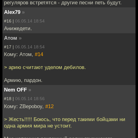
регуляров встретятся - другие песни петь будут.
Alex79
»
#16 |
06.05.14 18:54
Анижедети.
Атом
»
#17 |
06.05.14 18:54
Кому: Атом,
#14
> арию считают уделом дебилов.
Армию, пардон.
Nem OFF
»
#18 |
06.05.14 18:56
Кому: ZBepoboy,
#12
> Жесть!!!!! Боюсь, что перед такими бойцами ни
одна армия мира не устоит.