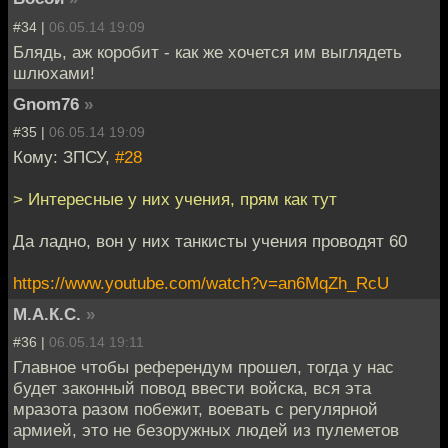
#34 |
06.05.14 19:09
Блядь, аж коробит - как же хочется им выглядеть
шлюхами!
Gnom76
»
#35 |
06.05.14 19:09
Кому: ЗПСУ,
#28
> Интересные у них учения, прям как тут
Да ладно, вон у них танкисты учения проводят 60
https://www.youtube.com/watch?v=an6MqZh_RcU
М.А.К.С.
»
#36 |
06.05.14 19:11
Главное чтобы референдум прошел, тогда у нас
будет законный повод ввести войска, вся эта
мразота разом побежит, воевать с регулярной
армией, это не безоружных людей из пулеметов