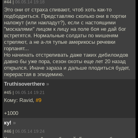
#44 |
06.05.14 19:18
Это они от страха спивают, чтоб хоть как-то
подбодриться. Представляю сколько они в портки
наложут (или накладут?), если с настоящими
"москалями" лицом к лицу на поле боя не дай бог
встретятся. Нормальные солдаты по мишеням
стреляют, а не а-ля тупые америкосы речевки
горланят...
Но начинать отстреливать даже таких дибилоидов
давно бы уже пора, сезон охоты еще лет 20 назад
открылся. Иначе зараза и дальше плодиться будет,
перерастая в эпидемию.
Truthisoverthere
»
#45 |
06.05.14 19:21
Кому: Ravid,
#9
+1000
ку!
»
#46 |
06.05.14 19:24