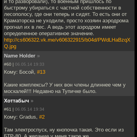
и то разворовали), то военным пришлось по
быстрому убираться с частной собственности в
лесополосу, где они теперь и сидят. То есть они от
Краматорска не уходили, просто хозяин аэродрома
прогнал их в лес. А ведь этот аэродром имеет
определенное оперативное значение.
http://cs606322.vk.me/v606322915/b04d/PWdLHaBzqX
Q.jpg
Name Holder
»
#60 |
06.05.14 19:33
Кому: Босой,
#13
Какие комплексы? У них вон члены длиннее чем у
москалей!!! Недавно на Тупичке было.
Хоттабыч
»
#61 |
06.05.14 19:34
Кому: Gradus,
#2
Там электроспуск, ну кнопочка такая. Это если из
БТР-80. А желание у меня такое же.