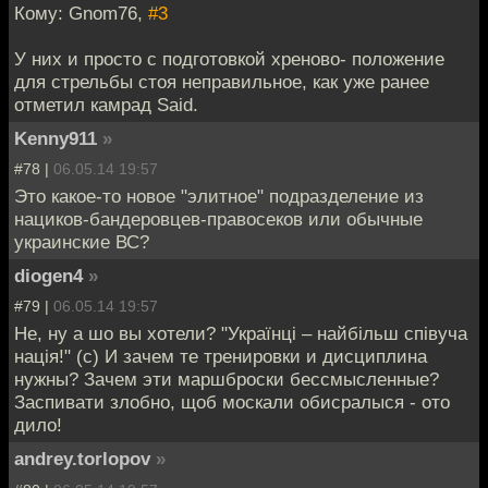
Кому: Gnom76,
#3
У них и просто с подготовкой хреново- положение
для стрельбы стоя неправильное, как уже ранее
отметил камрад Said.
Kenny911
»
#78 |
06.05.14 19:57
Это какое-то новое "элитное" подразделение из
нациков-бандеровцев-правосеков или обычные
украинские ВС?
diogen4
»
#79 |
06.05.14 19:57
Не, ну а шо вы хотели? "Українці – найбільш співуча
нація!" (с) И зачем те тренировки и дисциплина
нужны? Зачем эти маршброски бессмысленные?
Заспивати злобно, щоб москали обисралыся - ото
дило!
andrey.torlopov
»