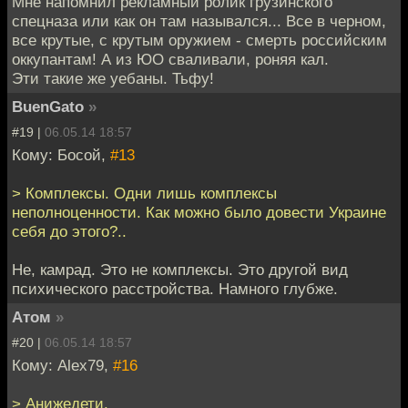
Мне напомнил рекламный ролик грузинского
спецназа или как он там назывался... Все в черном,
все крутые, с крутым оружием - смерть российским
оккупантам! А из ЮО сваливали, роняя кал.
Эти такие же уебаны. Тьфу!
BuenGato
»
#19 |
06.05.14 18:57
Кому: Босой,
#13
> Комплексы. Одни лишь комплексы
неполноценности. Как можно было довести Украине
себя до этого?..
Не, камрад. Это не комплексы. Это другой вид
психического расстройства. Намного глубже.
Атом
»
#20 |
06.05.14 18:57
Кому: Alex79,
#16
> Анижедети.