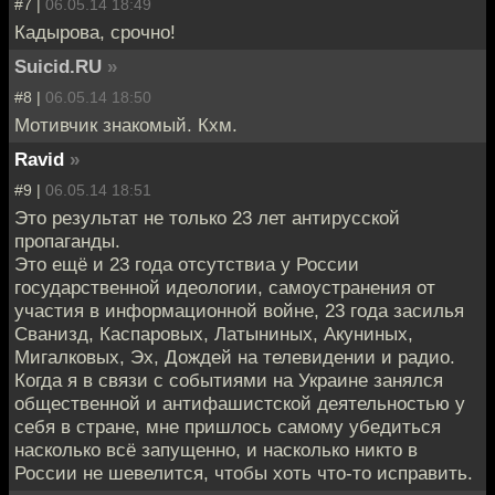
#7 |
06.05.14 18:49
Кадырова, срочно!
Suicid.RU
»
#8 |
06.05.14 18:50
Мотивчик знакомый. Кхм.
Ravid
»
#9 |
06.05.14 18:51
Это результат не только 23 лет антирусской
пропаганды.
Это ещё и 23 года отсутствиа у России
государственной идеологии, самоустранения от
участия в информационной войне, 23 года засилья
Сванизд, Каспаровых, Латыниных, Акуниных,
Мигалковых, Эх, Дождей на телевидении и радио.
Когда я в связи с событиями на Украине занялся
общественной и антифашистской деятельностью у
себя в стране, мне пришлось самому убедиться
насколько всё запущенно, и насколько никто в
России не шевелится, чтобы хоть что-то исправить.