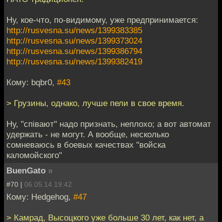
Ну, кое-что, по-видимому, уже предпринимается:
http://rusvesna.su/news/1399383385
http://rusvesna.su/news/1399373024
http://rusvesna.su/news/1399386794
http://rusvesna.su/news/1399382419
Кому: bqbr0,
#43
> Грузины, однако, лучше пели в свое время.
Ну, "спiвают" надо признать, неплохо; а вот автомат
удержать - не могут. А вообще, несколько
сомневаюсь в боевых качествах "войска
каломойского"
BuenGato
»
#70 |
06.05.14 19:42
Кому: Hedgehog,
#47
> Камрад, Высоцкого уже больше 30 лет, как нет, а