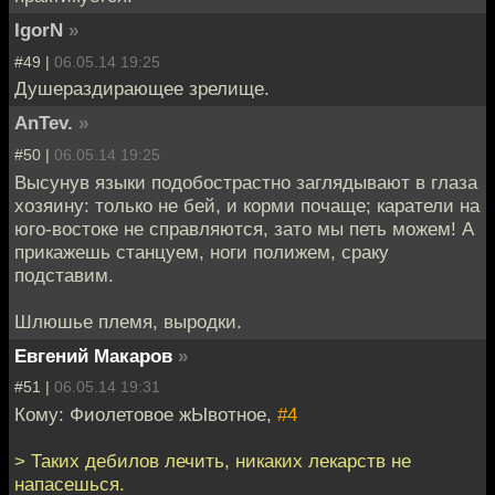
IgorN
»
#49 |
06.05.14 19:25
Душераздирающее зрелище.
AnTev.
»
#50 |
06.05.14 19:25
Высунув языки подобострастно заглядывают в глаза
хозяину: только не бей, и корми почаще; каратели на
юго-востоке не справляются, зато мы петь можем! А
прикажешь станцуем, ноги полижем, сраку
подставим.
Шлюшье племя, выродки.
Евгений Макаров
»
#51 |
06.05.14 19:31
Кому: Фиолетовое жЫвотное,
#4
> Таких дебилов лечить, никаких лекарств не
напасешься.