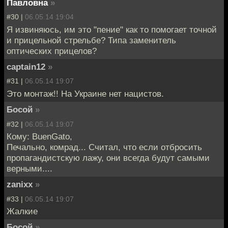
Павловна
»
#30 |
06.05.14 19:04
Я извиняюсь, им это "пение" как то помогает точной
и прицельной стрельбе? Типа заменитель
оптических прицелов?
captain12
»
#31 |
06.05.14 19:07
Это монтаж!! На Украине нет нацистов.
Босой
»
#32 |
06.05.14 19:07
Кому: BuenGato,
Печально, комрад... Считал, что если отбросить
пропагандистскую лажу, они всегда будут самыми
верными....
zanixx
»
#33 |
06.05.14 19:07
Жалкие
Босой
»