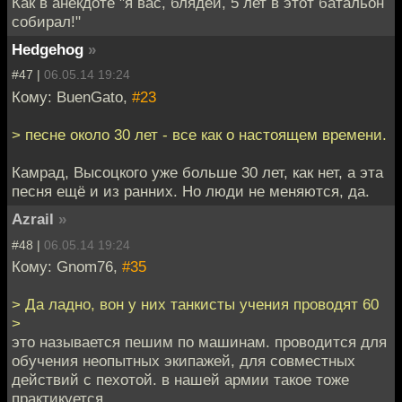
Как в анекдоте "я вас, блядей, 5 лет в этот батальон
собирал!"
Hedgehog
»
#47 |
06.05.14 19:24
Кому: BuenGato,
#23
> песне около 30 лет - все как о настоящем времени.
Камрад, Высоцкого уже больше 30 лет, как нет, а эта
песня ещё и из ранних. Но люди не меняются, да.
Azrail
»
#48 |
06.05.14 19:24
Кому: Gnom76,
#35
> Да ладно, вон у них танкисты учения проводят 60
>
это называется пешим по машинам. проводится для
обучения неопытных экипажей, для совместных
действий с пехотой. в нашей армии такое тоже
практикуется.