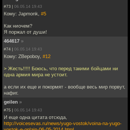
#73 |
06.05.14 19:43
Кому: Japmonk,
#5
Как ниочем?
Я поржал от души!
464617
»
#74 |
06.05.14 19:43
Кому: ZBepoboy,
#12
> Жесть!!!!! Боюсь, что перед такими бойцами ни
одна армия мира не устоит.
а если их еще и покормят - вообще весь мир порвут,
нафиг.
geilen
»
#75 |
06.05.14 19:43
И еще одна цитата отсюда,
http://voicesevas.ru/news/yugo-vostok/voina-na-yugo-
vostok-e-onlain-06-05-2014.html