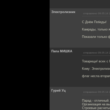
Электролизник
отправлено 09.05.14 
С Днём Победы!
Камрады, только 
Показали только 
Папа МИШКА
отправлено 09.05.14 
Товарищи! всех с 
Кому: Электролиз
флаг несла вторая
Гурий Уц
отправлено 09.05.14 
Парад - отличный.
Организация на в
Строевые расчеты 