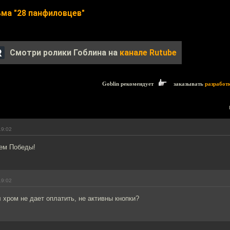
ма "28 панфиловцев"
Смотри ролики Гоблина на
канале Rutube
Goblin рекомендует
заказывать
разработ
19:02
нем Победы!
19:02
л хром не дает оплатить, не активны кнопки?