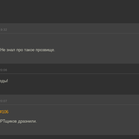
19:32
 Не знал про такое прозвище.
20:06
еды!
20:07
#106
ПРТщиков дразнили.