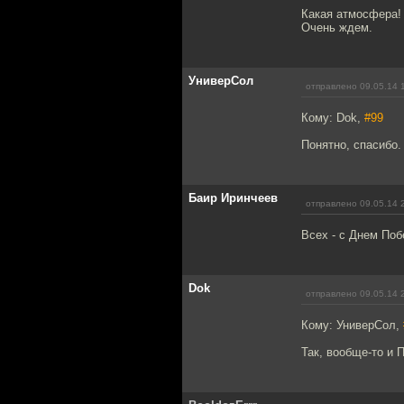
Какая атмосфера!
Очень ждем.
УниверСол
отправлено 09.05.14 
Кому: Dok,
#99
Понятно, спасибо.
Баир Иринчеев
отправлено 09.05.14 
Всех - с Днем Поб
Dok
отправлено 09.05.14 
Кому: УниверСол,
Так, вообще-то и 