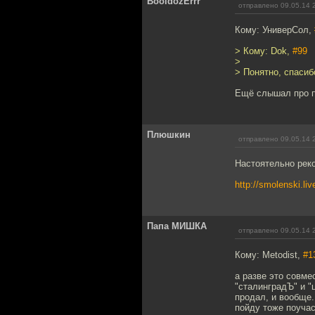
BooldozErrr
отправлено 09.05.14 
Кому: УниверСол,
> Кому: Dok,
#99
>
> Понятно, спасиб
Ещё слышал про пр
Плюшкин
отправлено 09.05.14 
Настоятельно рек
http://smolenski.li
Папа МИШКА
отправлено 09.05.14 
Кому: Metodist,
#1
а разве это совме
"сталинградЪ" и "
продал, и вообще.
пойду тоже поучас