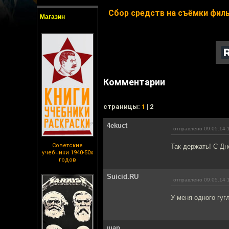
Сбор средств на съёмки филь
Магазин
Комментарии
cтраницы:
1
| 2
4ekuct
отправлено 09.05.14 
Советские
Так держать! С Д
учебники 1940-50х
годов
Suicid.RU
отправлено 09.05.14 
У меня одного гуг
шар