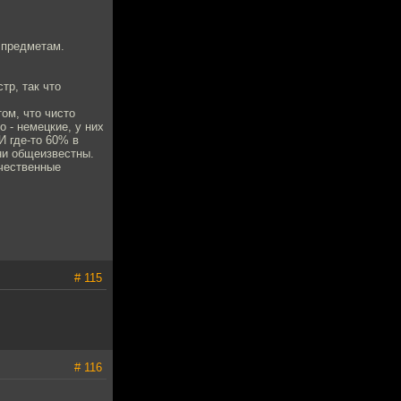
 предметам.
тр, так что
ом, что чисто
 - немецкие, у них
И где-то 60% в
ни общеизвестны.
ечественные
# 115
# 116