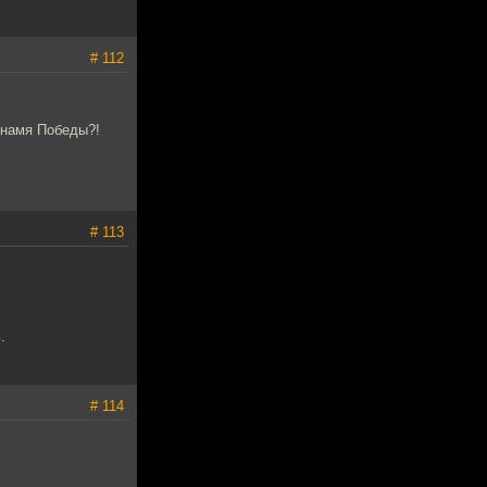
# 112
Знамя Победы?!
# 113
.
# 114