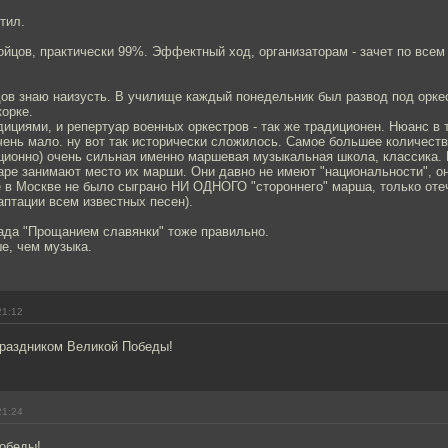
тил.
ойцов, практически 99%. Эффектный ход, организаторам - зачет по всем
ов знаю наизусть. В училище каждый понедельник был развод под оркес
орке.
ициями, и репертуар военных оркестров - так же традиционен. Нюанс в т
ень мало. ну вот так исторически сложилось. Самое большее количество
иционно) очень сильная именно маршевая музыкальная школа, классика. 
аре занимают место их марши. Они давно не имеют "национальности", о
е в Москве не было сыграно НИ ОДНОГО "стороннего" марша, только от
аптации всем известных песен).
рада "Прощанием славянки" тоже правильно.
е, чем музыка.
21:12
праздником Великой Победы!
21:24
обеды!