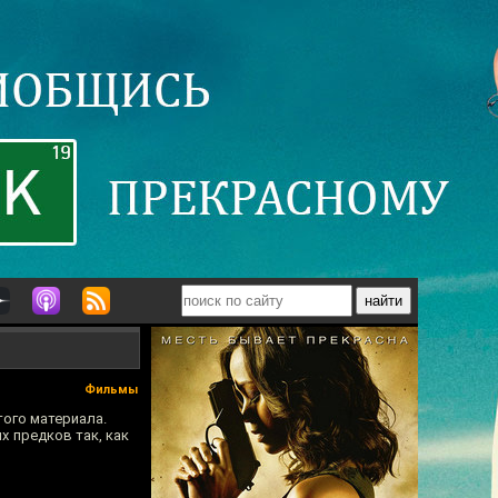
Фильмы
того материала.
х предков так, как