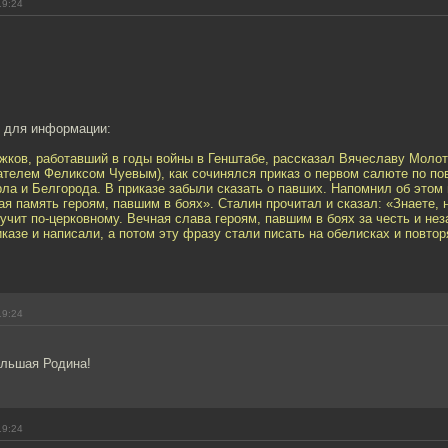
19:24
о для информации:
жков, работавший в годы войны в Генштабе, рассказал Вячеславу Молото
ателем Феликсом Чуевым), как сочинялся приказ о первом салюте по по
а и Белгорода. В приказе забыли сказать о павших. Напомнил об этом
я память героям, павшим в боях». Сталин прочитал и сказал: «Знаете, н
учит по-церковному. Вечная слава героям, павшим в боях за честь и не
иказе и написали, а потом эту фразу стали писать на обелисках и повтор
19:24
льшая Родина!
19:24