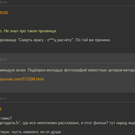
20:10
#106
о. Не знал про такое прозвище.
озвище "Смерть врагу - п***ц расчёту". По той же причине.
20:12
омендую всем. Подборка молодых фотографий известных актеров-ветер
vejournal.com/573299.html
20:17
3
стимо?
цитадельЪ", где все неполживо рассказано, и этот фильм? тут народ ещ
твую. пусть немного, но от души.