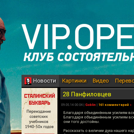
Картинки
Видео
Перев
Новости
28 Панфиловцев
09.05.14 00:04 |
Goblin
|
161 комментарий
»
Благодаря объединённым усилиям все
Благодаря объединённым усилиям всех
они того достойны.
Рассказать о величии духа нашего на