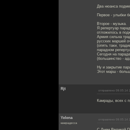
Два нюанса подме
Первое - улыбки б
Второе - музыка.
Я репертуар парад
отложилось в подк
Армия сильна трад
русских маршей оч
(опять таки, трад
парадном реперту
Сегодня на парад
(большинство - ад
Ну и закрытие па
Этот марш - больш
Rjt
отправлено 09.05.14 
Камрады, всех с 
Yelena
отправлено 09.05.14 
камрадесса
С Днем Великой П