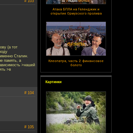
# 103
Атака БПЛА на Геленджик и
открытие Ормузского пролива
ву (а тот
воду
 именно Сталин.
е память, а
Клеопатра, часть 2: финансовое
зависимость >нашей
болото
ять >в
Картинки
# 104
# 105