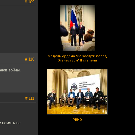
# 109
Медаль ордена "За заслуги перед
# 110
Отечеством" II степени
анов войны.
# 111
РВИО
е память не