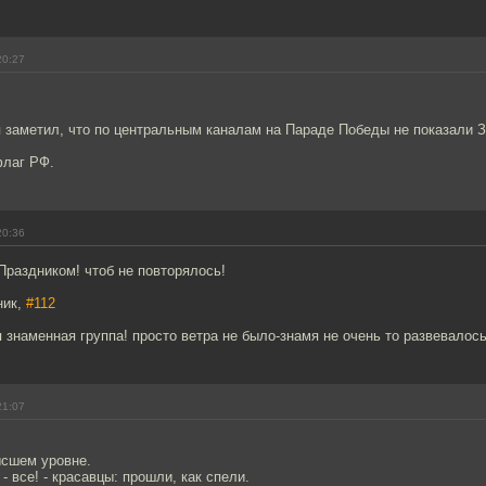
20:27
я заметил, что по центральным каналам на Параде Победы не показали 
флаг РФ.
20:36
Праздником! чтоб не повторялось!
ник,
#112
 знаменная группа! просто ветра не было-знамя не очень то развевалось
21:07
ысшем уровне.
- все! - красавцы: прошли, как спели.