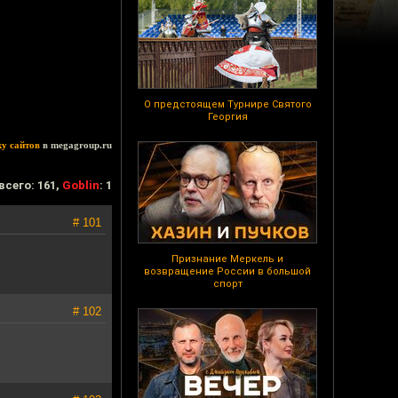
О предстоящем Турнире Святого
Георгия
ку сайтов
в megagroup.ru
всего: 161,
Goblin
: 1
# 101
Признание Меркель и
возвращение России в большой
спорт
# 102