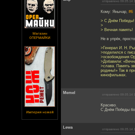
отправлено 09.05.14 
Кому: Янычар,
#6
> C Днём Победы!
>
> Вечная память!
Магазин
ОПЕРМАЙКИ
Не в упрёк, прост
>Генерал И. Н. Ры
>поделился с пис
>освобождения Орл
>Добавили: «Вечна
>слава. Память зв
родины!» Так в пр
кинофильмах.
Memel
отправлено 09.05.14 
Красиво.
С Днём Победы бо
Империя ножей
Lewa
отправлено 09.05.14 