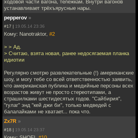
ходовой части вагона, тележкам. Внутри вагонов
устанавливает трёхъярусные нары.
pepperov
»
#17 |
19.05.14 23:36
Кому: Nanotraktor,
#2
> > Ад.
> Считаю, взята новая, ранее недосягаемая планка
идиотии
Регулярно смотрю развлекательные (!) американские
шоу, и могу тебе со всей ответственностью заявить,
что американская публика и медийные персоны всех
возрастов живут не просто стереотипами, а
страшилками шестидесятых годов. "Сайбирия",
"гулаг" энд "кей джи би", только медведей с
балалайками не хватает... пока что.
Zx7R
»
#18 |
19.05.14 23:37
Кому: SHOEI,
#10