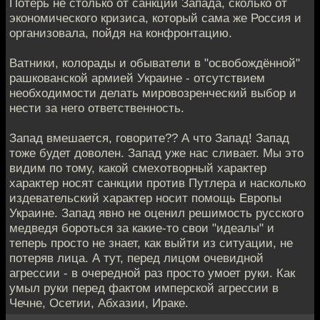
Потерь не столько от санкций Запада, сколько от
экономического кризиса, который сама же Россия и
организовала, пойдя на конфронтацию.
Ватники, колорады и обыватели в "освобождённой"
рашкованской армией Украине - отсутствием
необходимости делать мировозренческий выбор и
нести за него ответственность.
Запад вмешается, говорите?? А что Запад! Запад
тоже будет доволен. Запад уже нас сливает. Мы это
видим по тому, какой смехотворный характер
характер носят санкции против Путлера и насколько
издевательский характер носит помощь Европы
Украине. Запад явно не оценил решимость русского
медведя бороться за какие-то свои "идеалы" и
теперь просто не знает, как выйти из ситуации, не
потеряв лица. А тут, перед лицом очевидной
агрессии - в очередной раз просто умоет руки. Как
умыл руки перед фактом имперской агрессии в
Чечне, Осетии, Абхазии, Ираке.