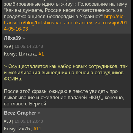
зомбированные идиоты живут: Голосование на тему
"Как вы думаете, Россия несет ответственность за
продолжающиеся беспорядки в Украине?"
http://sic-
transit.ru/blog/bolshinstvo_amerikancev_za_rossiju/201
4-05-16-93
Лёха69
»
#29 |
19.05.14 23:48
Кому: Цитата,
#1
> Осуществляется как набор новых сотрудников, так
и мобилизация вышедших на пенсию сотрудников
ФСИНа.
После этой фразы ожидаю в тексте увидеть про
выкапывание и оживление палачей НКВД, конечно,
во главе с Берией.
Beez Grapher
»
#30 |
19.05.14 23:48
Кому: Zx7R,
#11