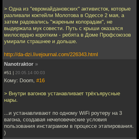
> Одна из "евромайдановских" активисток, которые
разливали коктейли Молотова в Одессе 2 мая, а
затем радовались "жареным колорадам", не
выдержала мук совести. Путь с крыши оказался
милосердно коротким - ребята в Доме Профсоюзов
умирали страшнее и дольше.
http://da-dzi.livejournal.com/226343.html
Nanotraktor
»
#51 |
20.05.14 00:03
Кому: Doom,
#16
> Внутри вагонов устанавливает трёхъярусные
нары.
...и устанавливают по одному WiFi роутеру на 3
вагона, создавая нечеловеческие условия
пользования инстаграмом в процессе этапирования.
)