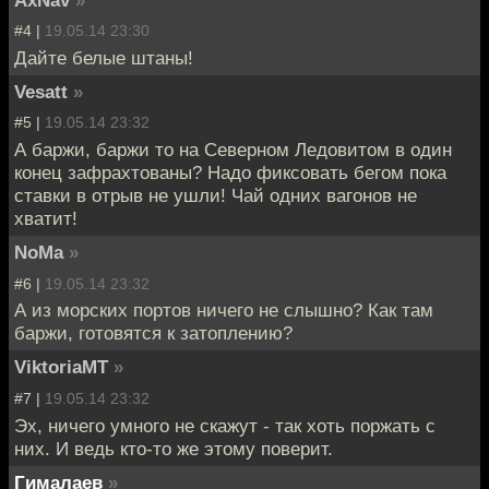
AxNav
»
#4 |
19.05.14 23:30
Дайте белые штаны!
Vesatt
»
#5 |
19.05.14 23:32
А баржи, баржи то на Северном Ледовитом в один
конец зафрахтованы? Надо фиксовать бегом пока
ставки в отрыв не ушли! Чай одних вагонов не
хватит!
NoMa
»
#6 |
19.05.14 23:32
А из морских портов ничего не слышно? Как там
баржи, готовятся к затоплению?
ViktoriaMT
»
#7 |
19.05.14 23:32
Эх, ничего умного не скажут - так хоть поржать с
них. И ведь кто-то же этому поверит.
Гималаев
»