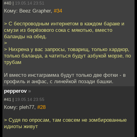
#40 |
19.05.14 23:51
Кому: Beez Grapher,
#34
> С беспроводным интернетом в каждом бараке и
смузи из берёзового сока с мякотью, вместо
баланды на обед.
>
> Нихрена у вас запросы, товарищ, только хардкор,
только баланда, а чатиться будут азбукой морзе, по
трубам
И вместо инстаграмма будут только две фотки - в
профиль и анфас, с линейкой позади башки.
pepperov
»
#41 |
19.05.14 23:55
Кому: pleh77,
#28
> Судя по опросам, там совсем не зомбированные
идиоты живут