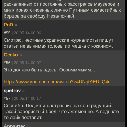
раскаленных от постоянных расстрелов маузеров и
миллионах сгноенных лично Путиным самастийных
борцов за свободу Незалежнай.
PoD
»
#55 |
20.05.14 00:06
Смотрю, честные украинские журналисты пишут
статьи не вынимая головы из мешка с кокаином.
Gecko
»
#56 |
20.05.14 00:07
Это должно быть здесь. Оооомммммм...
https://www.youtube.com/watch?v=UNqtAEU_Q4c
spetrov
»
#57 |
20.05.14 00:17
Спасибо. Подняли настроение на сон грядущий.
Такой забористый бред, что аж смешно. А ведь кто-
то лайк поставит.
Аррантес
»