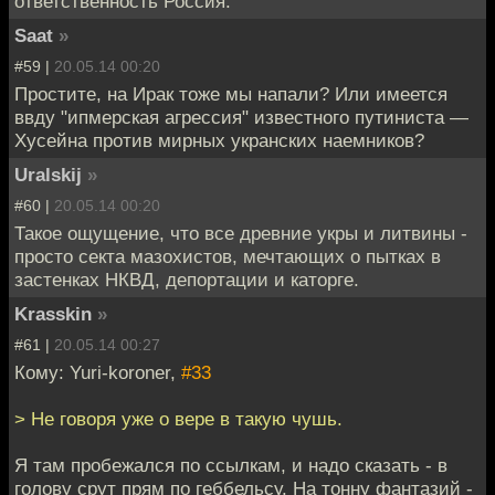
ответственность Россия.
Saat
»
#59 |
20.05.14 00:20
Простите, на Ирак тоже мы напали? Или имеется
ввду "ипмерская агрессия" известного путиниста —
Хусейна против мирных укранских наемников?
Uralskij
»
#60 |
20.05.14 00:20
Такое ощущение, что все древние укры и литвины -
просто секта мазохистов, мечтающих о пытках в
застенках НКВД, депортации и каторге.
Krasskin
»
#61 |
20.05.14 00:27
Кому: Yuri-koroner,
#33
> Не говоря уже о вере в такую чушь.
Я там пробежался по ссылкам, и надо сказать - в
голову срут прям по геббельсу. На тонну фантазий -