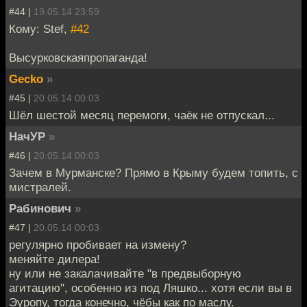
#44 |
19.05.14 23:59
Кому: Stef,
#42
Высурковскаяпропаганда!
Gecko
»
#45 |
20.05.14 00:03
Шёл шестой месяц перемоги, чаёк не отпускал...
НачУР
»
#46 |
20.05.14 00:03
Зачем в Мурманске? Прямо в Крыму будем топить, с
мистралей.
Рабинович
»
#47 |
20.05.14 00:03
регулярно пробивает на измену?
меняйте дилера!
ну или не закалачивайте "в предвыборную
агитацию", особенно из под Ляшко... хотя если вы в
Эуропу, тогда конечно, чёбы как по маслу.