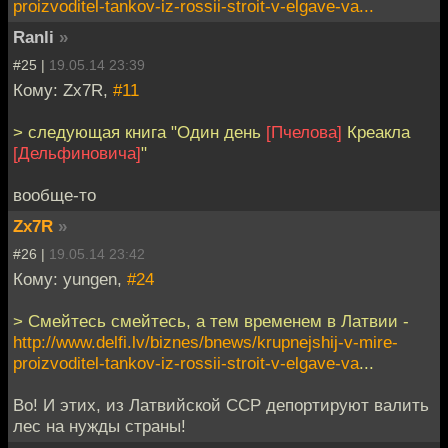
proizvoditel-tankov-iz-rossii-stroit-v-elgave-va...
Ranli
»
#25 |
19.05.14 23:39
Кому: Zx7R,
#11
> следующая книга "Один день
[Пчелова]
Креакла
[Дельфиновича]
"
вообще-то
Zx7R
»
#26 |
19.05.14 23:42
Кому: yungen,
#24
> Смейтесь смейтесь, а тем временем в Латвии -
http://www.delfi.lv/biznes/bnews/krupnejshij-v-mire-
proizvoditel-tankov-iz-rossii-stroit-v-elgave-va
...
Во! И этих, из Латвийской ССР депортируют валить
лес на нужды страны!