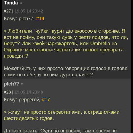
Tanda
»
#27 |
19.05.14 23:42
Кому: pleh77,
#14
> Любители "чуйки" курят далекооооо в сторонке. Я
вот не пойму, они такую дурь у рептилоидов, что ли,
берут? Или какой наркокартель, или Umbrella на
Окраине масштабные испытания нового препарата
проводят?
Может быть у них просто говорящие голоса в голове
сами по себе, и по ним дурка плачет?
pleh77
»
#28 |
19.05.14 23:48
Кому: pepperov,
#17
> живут не просто стереотипами, а страшилками
шестидесятых годов.
Да как сказать! Судя по опросам, там совсем не