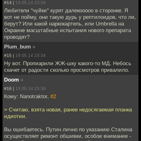
#14 |
19.05.14 23:34
Любители "чуйки" курят далекооооо в сторонке. Я
вот не пойму, они такую дурь у рептилоидов, что ли,
берут? Или какой наркокартель, или Umbrella на
Окраине масштабные испытания нового препарата
проводят?
Plum_bum
»
#15 |
19.05.14 23:34
Ну вот. Пропиарили ЖЖ-шку какого-то МД. Небось
скачет от радости сколько просмотров привалило.
Doom
»
#16 |
19.05.14 23:36
Кому: Nanotraktor,
#2
> Считаю, взята новая, ранее недосягаемая планка
идиотии.
Вы ошибаетесь. Путин лично по указанию Сталина
осуществляет ремонт обшивки, особое внимание -