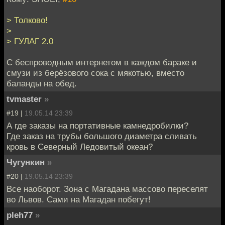
> Толково!
>
> ГУЛАГ 2.0
С беспроводным интернетом в каждом бараке и
смузи из берёзового сока с мякотью, вместо
баланды на обед.
tvmaster
»
#19 |
19.05.14 23:39
А где заказы на портативные камнедробилки?
Где заказ на трубы большого диаметра сливать
кровь в Северный Ледовитый океан?
Чугункин
»
#20 |
19.05.14 23:39
Все наоборот. Зона с Магадана массово переселят
во Львов. Сами на Магадан побегут!
pleh77
»