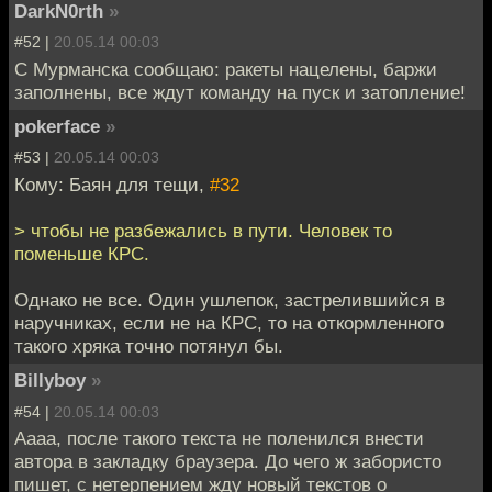
DarkN0rth
»
#52 |
20.05.14 00:03
С Мурманска сообщаю: ракеты нацелены, баржи
заполнены, все ждут команду на пуск и затопление!
pokerface
»
#53 |
20.05.14 00:03
Кому: Баян для тещи,
#32
> чтобы не разбежались в пути. Человек то
поменьше КРС.
Однако не все. Один ушлепок, застрелившийся в
наручниках, если не на КРС, то на откормленного
такого хряка точно потянул бы.
Billyboy
»
#54 |
20.05.14 00:03
Аааа, после такого текста не поленился внести
автора в закладку браузера. До чего ж забористо
пишет, с нетерпением жду новый текстов о