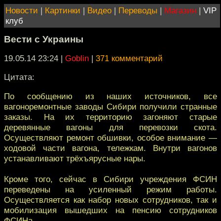
Новости
|
Картинки
|
Видео
|
Переводы
|
Магазин
|
VIP
клуб
Вести с Украины
19.05.14 23:24
|
Goblin
|
371 комментарий
Цитата:
По сообщению из наших источников, все
вагоноремонтные заводы Сибири получили странные
заказы. На их территорию загоняют старые
деревянные вагоны для перевозки скота.
Осуществляют ремонт обшивки, особое внимание —
ходовой части вагона, тележкам. Внутри вагонов
устанавливают трёхъярусные нары.
Кроме того, сейчас в Сибири учреждения ФСИН
переведены на усиленный режим работы.
Осуществляется как набор новых сотрудников, так и
мобилизация вышедших на пенсию сотрудников
ФСИНа.