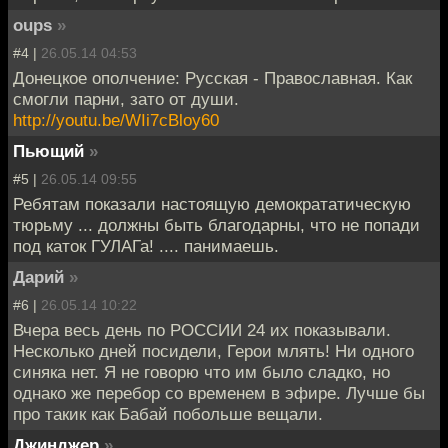
oups
»
#4 |
26.05.14 04:53
Донецкое ополчение: Русская - Православная. Как
смогли парни, зато от души.
http://youtu.be/WIi7cBloy60
Пьющий
»
#5 |
26.05.14 09:55
Ребятам показали настоящую демократатическую
тюрьму ... должны быть благодарны, что не попади
под каток ГУЛАГа! .... панимаешь.
Дарий
»
#6 |
26.05.14 10:22
Вчера весь день по РОССИИ 24 их показывали.
Несколько дней посидели, Герои млять! Ни одного
синяка нет. Я не говорю что им было сладко, но
однако же перебор со временем в эфире. Лучше бы
про такик как Бабай побольше вещали.
Джинджер
»