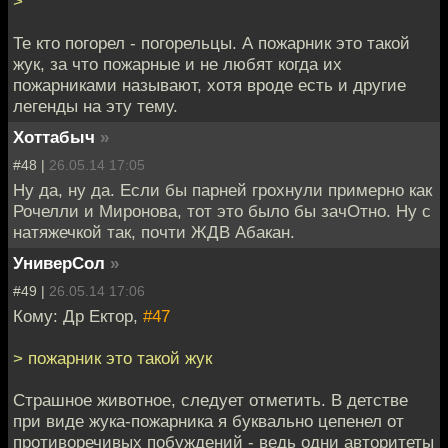
>
Те кто погорел - погорельцы. А пожарник это такой
жук, за что пожарные и не любят когда их
пожарниками называют, хотя вроде есть и другие
легенды на эту тему.
Хоттабыч
»
#48 |
26.05.14 17:05
Ну да, ну да. Если бы парней грохнули примерно как
Рочелли и Миронова, тот это было бы зачОтно. Ну с
натяжечкой так, почти ЖДВ Абакан.
УниверСол
»
#49 |
26.05.14 17:06
Кому: Др Ектор,
#47
> пожарник это такой жук
Страшное животное, следует отметить. В детстве
при виде жука-пожарника я буквально цепенел от
противоречивых побуждений - ведь одни авторитеты