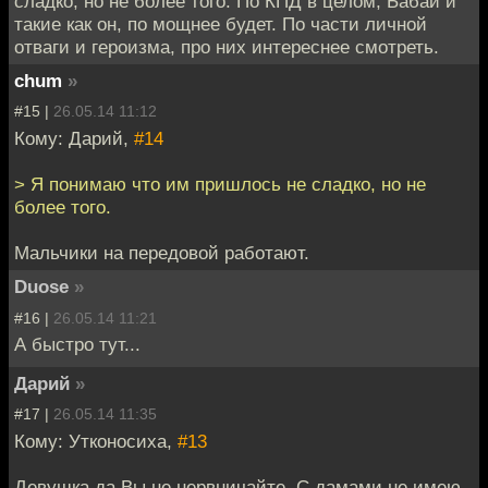
сладко, но не более того. По КПД в целом, Бабай и
такие как он, по мощнее будет. По части личной
отваги и героизма, про них интереснее смотреть.
chum
»
#15 |
26.05.14 11:12
Кому: Дарий,
#14
> Я понимаю что им пришлось не сладко, но не
более того.
Мальчики на передовой работают.
Duose
»
#16 |
26.05.14 11:21
А быстро тут...
Дарий
»
#17 |
26.05.14 11:35
Кому: Утконосиха,
#13
Девушка да Вы не нервничайте. С дамами не имею