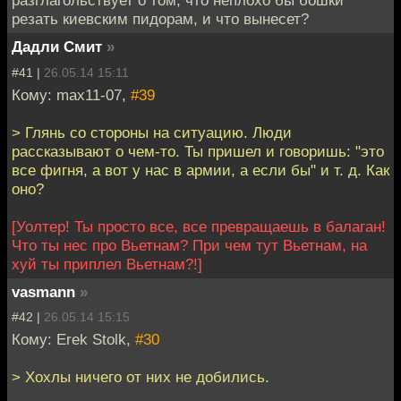
разглагольствует о том, что неплохо бы бошки
резать киевским пидорам, и что вынесет?
Дадли Смит
»
#41 |
26.05.14 15:11
Кому: max11-07,
#39
> Глянь со стороны на ситуацию. Люди
рассказывают о чем-то. Ты пришел и говоришь: "это
все фигня, а вот у нас в армии, а если бы" и т. д. Как
оно?
[Уолтер! Ты просто все, все превращаешь в балаган!
Что ты нес про Вьетнам? При чем тут Вьетнам, на
хуй ты приплел Вьетнам?!]
vasmann
»
#42 |
26.05.14 15:15
Кому: Erek Stolk,
#30
> Хохлы ничего от них не добились.