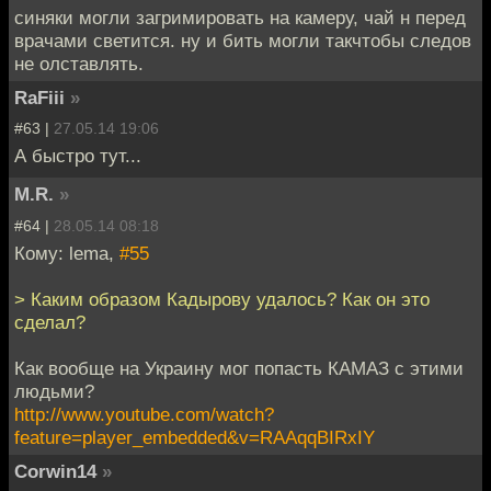
синяки могли загримировать на камеру, чай н перед
врачами светится. ну и бить могли такчтобы следов
не олставлять.
RaFiii
»
#63 |
27.05.14 19:06
А быстро тут...
M.R.
»
#64 |
28.05.14 08:18
Кому: lema,
#55
> Каким образом Кадырову удалось? Как он это
сделал?
Как вообще на Украину мог попасть КАМАЗ с этими
людьми?
http://www.youtube.com/watch?
feature=player_embedded&v=RAAqqBIRxIY
Corwin14
»