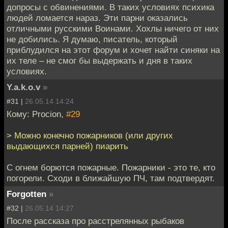
допросы с обвинениями. В таких условиях психика
людей ломается нараз. Эти парни оказались
отличными русскими Воинами. Хохлы ничего от них
не добились. Я думаю, писатель, который
приблудился на этот форум и хочет найти синяки на
их теле – не смог бы выдержать и дня в таких
условиях.
Y.a.k.o.v
»
#31 |
26.05.14 14:24
Кому: Procion,
#29
> Можно конечно пожарников (или других
выдающихся парней) пиарить
С огнем борются пожарные. Пожарники - это те, кто
погорели. Сходи в ближайшую ПЧ, там подтвердят.
Forgotten
»
#32 |
26.05.14 14:27
После рассказа про расстрелянных рыбаков