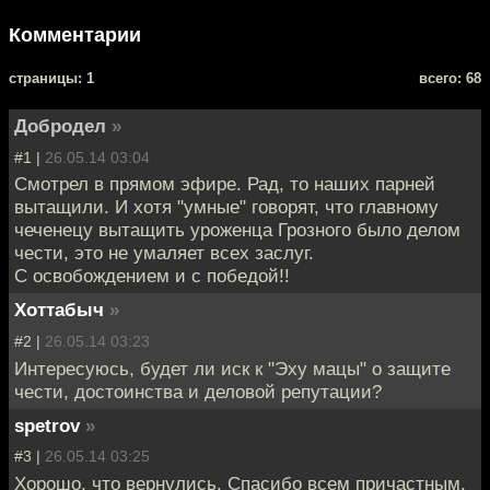
Комментарии
cтраницы: 1
всего: 68
Добродел
»
#1 |
26.05.14 03:04
Смотрел в прямом эфире. Рад, то наших парней
вытащили. И хотя "умные" говорят, что главному
чеченецу вытащить уроженца Грозного было делом
чести, это не умаляет всех заслуг.
С освобождением и с победой!!
Хоттабыч
»
#2 |
26.05.14 03:23
Интересуюсь, будет ли иск к "Эху мацы" о защите
чести, достоинства и деловой репутации?
spetrov
»
#3 |
26.05.14 03:25
Хорошо, что вернулись. Спасибо всем причастным.