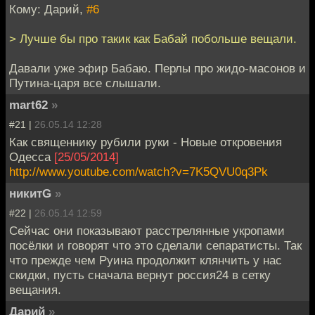
Кому: Дарий,
#6
> Лучше бы про такик как Бабай побольше вещали.
Давали уже эфир Бабаю. Перлы про жидо-масонов и
Путина-царя все слышали.
mart62
»
#21 |
26.05.14 12:28
Как священнику рубили руки - Новые откровения
Одесса
[25/05/2014]
http://www.youtube.com/watch?v=7K5QVU0q3Pk
никитG
»
#22 |
26.05.14 12:59
Сейчас они показывают расстрелянные укропами
посёлки и говорят что это сделали сепаратисты. Так
что прежде чем Руина продолжит клянчить у нас
скидки, пусть сначала вернут россия24 в сетку
вещания.
Дарий
»