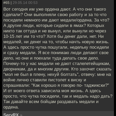
#65 |
29.05.14 00:53
Вот сегодня им уже ордена дают. А что они такого
сделали? Они выполняли свою работу и за то что
посидели немного им дают медали/ордена. За что?
А другие люди, которые сидели в ямах? Которых
никто так оттуда и не вынул, или вынули но через
10-15 лет им то что? Хотя бы денег дали, нет. Ни
медалей, ни денег на то, чтобы начть новую жизнь.
А здесь просто чутка пошугали, недельку посидели
и сразу медали. Я все понимаю люди делают свое
дело, но они и поехали туда делать свое дело.
Почему-то у нас медали не дают сталелетейщикам,
дворникам, да и многим другим. Кто захочет сказать
"мол не был в плену, нехуй болтать", отвечу: мне на
войне лично ставили пистолет к виску и
спрашивали: "Как хорошо я говорю по- таджикски?"
И от моего ответа зависила моя жизнь. А здесь
просто, что чутка посидели, так и медаль надо дать?
Так давайте всем бойцам раздавать медали и
ордена.
SeryRX
»