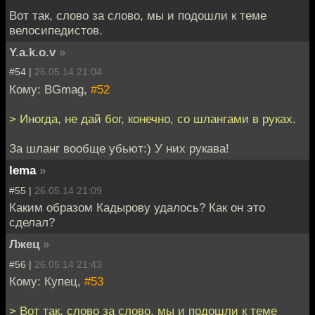
Вот так, слово за слово, мы и подошли к теме
велосипедистов.
Y.a.k.o.v
»
#54 |
26.05.14 21:04
Кому: BGmag,
#52
> Иногда, не дай бог, конечно, со шлангами в руках.
За шланг вообще убьют:) У них рукава!
lema
»
#55 |
26.05.14 21:09
Каким образом Кадырову удалось? Как он это
сделал?
Лжец
»
#56 |
26.05.14 21:43
Кому: Купец,
#53
> Вот так, слово за слово, мы и подошли к теме