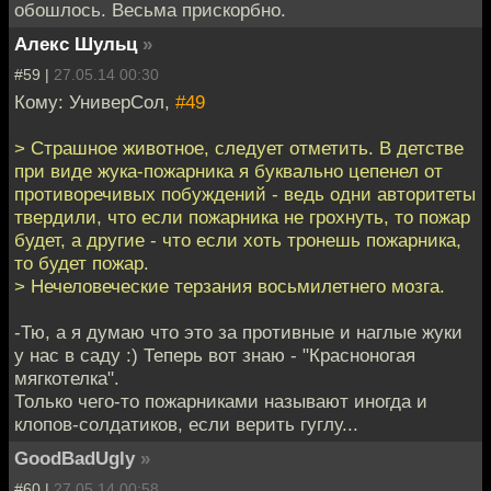
обошлось. Весьма прискорбно.
Алекс Шульц
»
#59 |
27.05.14 00:30
Кому: УниверСол,
#49
> Страшное животное, следует отметить. В детстве
при виде жука-пожарника я буквально цепенел от
противоречивых побуждений - ведь одни авторитеты
твердили, что если пожарника не грохнуть, то пожар
будет, а другие - что если хоть тронешь пожарника,
то будет пожар.
> Нечеловеческие терзания восьмилетнего мозга.
-Тю, а я думаю что это за противные и наглые жуки
у нас в саду :) Теперь вот знаю - "Красноногая
мягкотелка".
Только чего-то пожарниками называют иногда и
клопов-солдатиков, если верить гуглу...
GoodBadUgly
»
#60 |
27.05.14 00:58