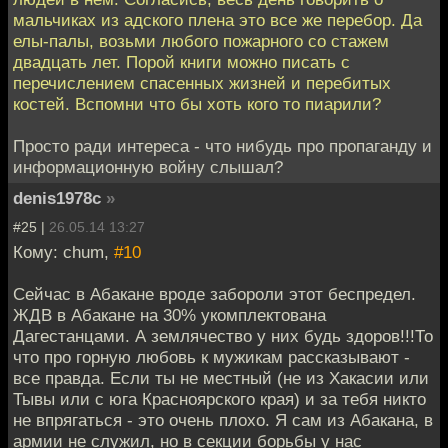
мальчиках из адского плена это все же перебор. Да
елы-палы, возьми любого пожарного со стажем
двадцать лет. Порой книги можно писать с
перечислением спасенных жизней и перебитых
костей. Вспомни что бы хоть кого то пиарили?
Просто ради интереса - что нибудь про пропаганду и
информационную войну слышал?
denis1978c
»
#25 |
26.05.14 13:27
Кому: chum,
#10
Сейчас в Абакане вроде забороли этот беспредел.
ЖДВ в Абакане на 30% укомплектована
Дагестанцами. А землячество у них будь здоров!!!То
что про горную любовь к мужикам рассказывают -
все правда. Если ты не местный (не из Хакасии или
Тывы или с юга Красноярского края) и за тебя никто
не впрягаться - это очень плохо. Я сам из Абакана, в
армии не служил, но в секции борьбы у нас