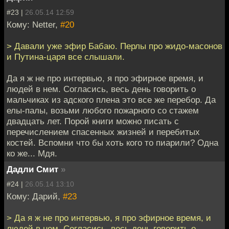
#23 |
26.05.14 12:59
Кому: Netter,
#20
> Давали уже эфир Бабаю. Перлы про жидо-масонов
и Путина-царя все слышали.
Да я ж не про интервью, я про эфирное время, и
людей в нем. Согласись, весь день говорить о
мальчиках из адского плена это все же перебор. Да
елы-палы, возьми любого пожарного со стажем
двадцать лет. Порой книги можно писать с
перечислением спасенных жизней и перебитых
костей. Вспомни что бы хоть кого то пиарили? Одна
ко же... Мдя.
Дадли Смит
»
#24 |
26.05.14 13:10
Кому: Дарий,
#23
> Да я ж не про интервью, я про эфирное время, и
людей в нем. Согласись, весь день говорить о