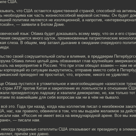
силе США.
зывать, что США остаются единственной страной, способной на активны
ь необходима как часть жизнеспособной мировой системы. Он будет док
шней политики является не изоляционной, а напротив, «интервенционал
тской»», — заявили в Белом Доме.
овеческий язык: Обама будет доказывать всему миру, что он и его стран
ления ожидается много шуток, проникновенные патриотические монологи
кая слеза. В общем, мир затаил дыхание в ожидании очередного полити
меди.
льство своей сокрушительной силы и влияния, в преддверии Петербургс
орума Обама лично целый день обзванивал глав крупнейших американск
хать на мероприятие в Россию. Что при этом обещал взамен — нам не и
вы корпораций из ситуации выкрутились, отправив вместо себя в Петербу
риканский президент не просчитал, что, впрочем, никого не удивляет.
це Обама пустился в утомительное и многообещающее «азиатское турне
е стран АТР против Китая и закрепление их лояльности в отношении СШ
жали президентскую ладошку и хвалили демократию, но, как только тот
итаем по важнейшим для себя вопросам как ни в чём не бывало.
 всё это. Года три назад, когда наш коллектив писал о неизбежном зака
А, нас, как правило, обвиняли в том, что мы выдаём желаемое за дейс
писали нам. «Россия не имеет веса на международной арене. Все мы жи
ране», — писали нам.
 некогда преданные сателлиты США отказывают их президенту в элеме
дивляет, причём уже давно.