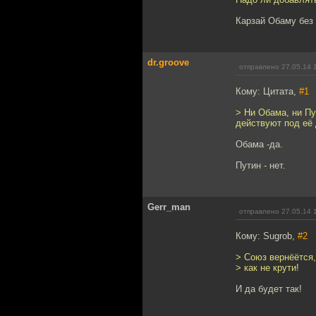
Карзай Обаму без 
dr.groove
отправлено 27.05.14 
Кому: Цитата,
#1
> Ни Обама, ни Пу
действуют под её 
Обама -да.
Путин - нет.
Gerr_man
отправлено 27.05.14 
Кому: Sugrob,
#2
> Союз вернёётся,
> как не крути!
И да будет так!