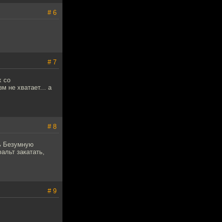
# 6
# 7
х со
 не хватает... а
# 8
ь Безумную
альт закатать,
# 9