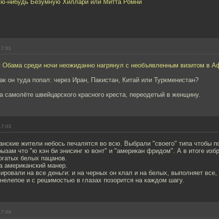
кую-нибудь Безумную Хиллари или Митта Ромни
17:01
к Обама среди ночи неожиданно нагрянул с необъявленным визитом в А
как он туда попал: через Иран, Пакистан, Китай или Туркменистан?
а самолёте швейцарского красного креста, переодетый в женщину.
17:03
нские жители небось печалятся во всю. Выбрали "своего" типа чтобы п
ызам что "ю кэн би энисинг ю вонт" и "американ фридом". А в итоге изб
огатых белых пацанов.
а американский манер.
ровали на все деньги: и на черных он клал и на белых, выполняет все,
нелепое и с решимостью в глазах позорится на каждом шагу.
17:09