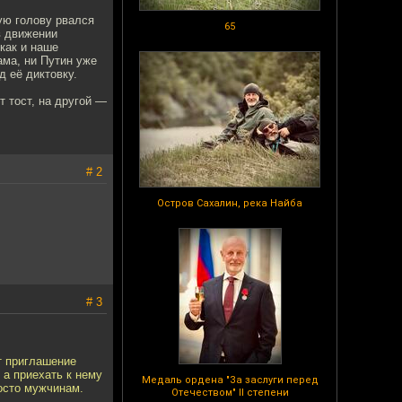
ую голову рвался
65
в движении
как и наше
ама, ни Путин уже
д её диктовку.
т тост, на другой —
# 2
Остров Сахалин, река Найба
# 3
от приглашение
 а приехать к нему
Медаль ордена "За заслуги перед
росто мужчинам.
Отечеством" II степени