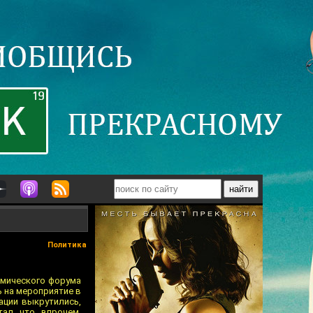
Политика
омического форума
ь на мероприятие в
ации выкрутились,
ал, что, впрочем,