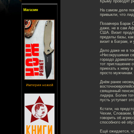
Крыму проводят ре
Магазин
На самом деле пов
привыкли, что лид
Позавчера Барак 
даже, не в сам Аф
США. Визит продли
пределы базы, ка
визит в Баграм, и
Дело даже не в то
«Несокрушимая сво
гораздо драматичн
тот приглашение о
приехать к нему в
просто мужчинам.
Днём ранее неожи
Империя ножей
восточноевропейс
священный пенсион
лидера. Более тог
пусть уступает эт
Кстати, на предс
Чехии, Словакии, 
говорить об агрес
способного её обу
Ещё ожидается, ч