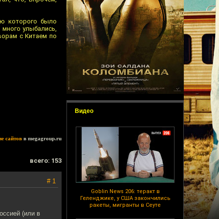
ью которого было
 много улыбались,
ворам с Китаем по
Видео
ие сайтов
в megagroup.ru
всего: 153
# 1
Goblin News 206: теракт в
Геленджике, у США закончились
ракеты, мигранты в Сеуте
оссией (или в