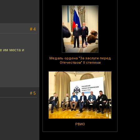
# 4
е им места и
Медаль ордена "За заслуги перед
Отечеством" II степени
# 5
РВИО