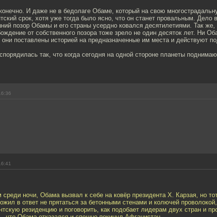
 конечно. И даже не в бедолаге Обаме, который на свою многострадальн
тский срок, хотя уже тогда было ясно, что он станет провальным. Дело 
ний позор Обамы и его страны усердно ковался десятилетиями. Так же, 
ождение от собственного позора тоже зрело не один десяток лет. Ни Об
, они поставлены историей на предназначенные им места и действуют по
спорядилась так, что когда сегодня на одной стороне планеты поднимаю
16:36
16:41
 среди ночи, Обама вызвал к себе на ковёр президента Х. Карзая, но т
ожил в ответ не прятаться за бетонными стенами и колючей проволокой,
нтскую резиденцию и поговорить, как подобает лидерам двух стран и п
, что Обама отказался и спешно покинул Афганистан.