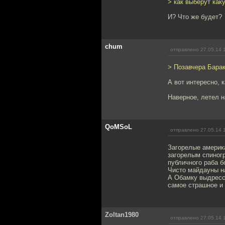
> как выберут ка
И? Что же будет?
chum
отправлено 27.05.14 
> Позавчера Бара
А вот интересно, 
Наверное, летел н
QoMSoL
отправлено 27.05.14 
Загорелые америка
загорелым спиногр
публичного раба б
Чисто майдауны н
А Обамку выдресси
самое страшное и 
Zoltan1980
отправлено 27.05.14 