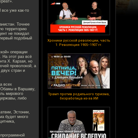
уреат».
 все уже как-то
анистан. Точнее
ную территорию
дент не покидал
 первый подобный
Хроники русской революции, часть
1: Революция 1905–1907 гг.
ской» операции
 На этот раз всё
нта Х. Карзая, но
ючей проволокой, а
 двух стран и
.
а всех
 Обамы в Варшаву,
оль мирового
Трамп против родильного туризма,
хдержавы, либо
безработица из-за ИИ
атвии, Эстонии,
ма будет много
щитника,
 программной