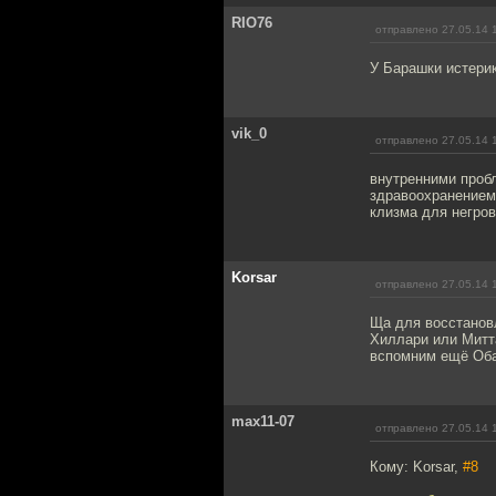
RIO76
отправлено 27.05.14 
У Барашки истерик
vik_0
отправлено 27.05.14 
внутренними пробл
здравоохранением
клизма для негров 
Korsar
отправлено 27.05.14 
Ща для восстанов
Хиллари или Митта
вспомним ещё Оба
max11-07
отправлено 27.05.14 
Кому: Korsar,
#8