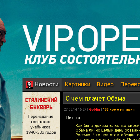
Картинки
Видео
Перев
Новости
О чём плачет Обама
27.05.14 16:27 |
Goblin
|
153 комментария
Цитата:
Как бы в доказательство своей
Обама лично целый день обзвани
Россию. Что при этом обещал в
отправив вместо себя в Петерб