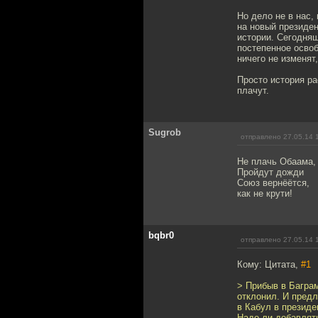
Но дело не в нас,
на новый президен
истории. Сегодняш
постепенное освоб
ничего не изменят
Просто история ра
плачут.
Sugrob
отправлено 27.05.14 
Не плачь Обаама,
Пройдут дожди
Союз вернёётся,
как не крути!
bqbr0
отправлено 27.05.14 
Кому: Цитата,
#1
> Прибыв в Баграм
отклонил. И предл
в Кабул в президе
Надо ли добавлять