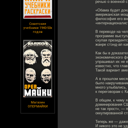
речью о военной 
«Обама будет дока
американская мощ
философия его вне
«интернационалис
Советские
учебники 1940-50х
В переводе на чел
годов
программе выступ
скупая президентс
жанре стэнд-ап ка
Как бы в доказате
экономического ф
упрашивал их не е
известно, что гла
Такой вариант аме
А в прошлом меся
было накручивани
много улыбались, 
к переговорам с К
В общем, к чему я
Магазин
доминирования СШ
ОПЕРМАЙКИ
не так прост», — 
оккупированной ст
Теперь же — даже
И никого это не у