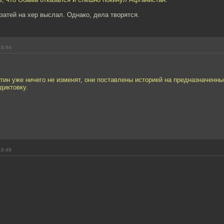
затей на хер выслал. Однако, дела творятся.
16:44
тин уже ничего не изменят, они поставлены историей на предназначенны
диктовку.
16:49