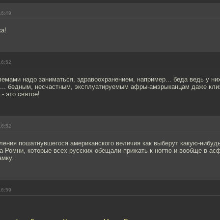
16:49
а!
16:52
емами надо заниматься, здравоохранением, например... беда ведь у ни
... бедным, несчастным, эксплуатируемым афры-амэрыканцам даже клизм
- это святое!
16:52
ления пошатнувшегося американского величия как выберут какую-нибуд
 Ромни, которые всех русских обещали прижать к ногтю и вообще в асф
мку.
16:59