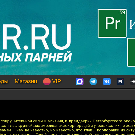
оды
Магазин
VIP
 сокрушительной силы и влияния, в преддверии Петербургского экон
вал глав крупнейших американских корпораций и упрашивал их не ехат
замен — нам не известно, но известно, что главы корпораций из ситу
ург своих замов. Такой вариант американский президент не просчит