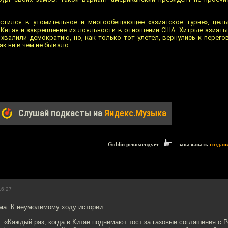
стился в утомительное и многообещающее «азиатское турне», цел
 Китая и закрепление их лояльности в отношении США. Хитрые азиаты
хвалили демократию, но, как только тот улетел, вернулись к перего
к ни в чём не бывало.
Слушай подкасты на
Яндекс.Музыка
Goblin рекомендует
заказывать
создан
16:27
ма. К неумолимому ходу истории
: «Каждый раз, когда в Китае поднимают тост за газовые соглашения с Р