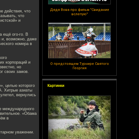
Дядя Вова про фильм "Свидание
е действия, что
вслепую"
азывать, что
истcкой» и
а ещё ого-го. В
 и, возможно, даже
ческого номера в
кого
их корпораций и
О предстоящем Турнире Святого
звестно, но
Георгия
рг своих замов.
», целью которого
Картинки
А. Хитрые азиаты
 улетел, вернулись
те международного
твительное. «Обама
вём в
нтарном уважении.