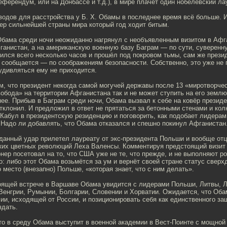
ферендум, или на Донбассе и т.д.), в мире плачет один нобелевский ла
одов для расстройства у Б. Х. Обамы в последнее время всё больше. И
ер сильнейшей страны мира который год ходит битым.
Обама среди ночи неожиданно нагрянул с необъявленным визитом в Афг
ганистан, а на американскую военную базу Баграм — по сути, суверен
лся всего несколько часов и прошёл под покровом тьмы, сам же прези
к сообщается — по соображениям безопасности. Собственно, это уже не
 удивляться ему не приходится.
м, что президент некогда самой могучей державы после 13 «миротворче
бода» на территории Афганистана так и не может ступить на его землю.
ее. Прибыв в Баграм среди ночи, Обама вызвал к себе на ковёр президе
тклонил. И предложил в ответ не прятаться за бетонными стенами и кол
 Кабул в президентскую резиденцию и поговорить, как подобает лидерам
 Надо ли добавлять, что Обама отказался и спешно покинул Афганистан
данный удар прилетел лауреату от экс-президента Польши и вообще отц
ких цветных революций Леха Валенсы. Комментируя предстоящий визит
ер посетовал на то, что США уже не те, что прежде, и не выполняют р
о: либо этот Обама возьмётся за ум и вернёт своей стране статус свер
о место (внезапно) Польше, «которая знает, что с ним делать».
тоящей встрече в Варшаве Обама увидится с лидерами Польши, Литвы, Л
Венгрии, Румынии, Болгарии, Словении и Хорватии. Ожидается, что Оба
сии, исходящей от России, и позиционировать себя как единственного за
здать.
то в среду Обама выступит в военной академии в Вест-Поинте с мощной