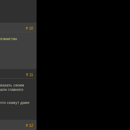
# 10
фганистан.
# 11
оказать своим
рали главного
 что скажут даже
# 12