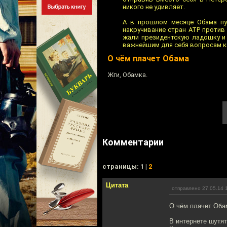
никого не удивляет.
А в прошлом месяце Обама пу
накручивание стран АТР против
жали президентскую ладошку и 
важнейшим для себя вопросам ка
О чём плачет Обама
Жги, Обамка.
Комментарии
cтраницы: 1 |
2
Цитата
отправлено 27.05.14 
О чём плачет Оба
В интернете шутят