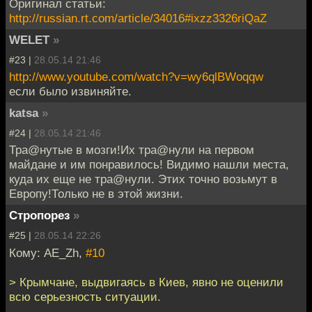
Оригинал статьи:
http://russian.rt.com/article/34016#ixzz3326riQaZ
WELET
»
#23 |
28.05.14 21:46
http://www.youtube.com/watch?v=wy6qlBWoqqw
если было извиняйте.
katsa
»
#24 |
28.05.14 21:46
Тра@нутые в мозги!Их тра@нули на первом
майдане и им понравилось! Видимо нашли места,
куда их еще не тра@нули. Этих точно возьмут в
Европу!Только не в этой жизни.
Стропорез
»
#25 |
28.05.14 22:26
Кому: AE_Zh,
#10
> Крымчане, выдвигаясь в Киев, явно не оценили
всю серьезность ситуации.