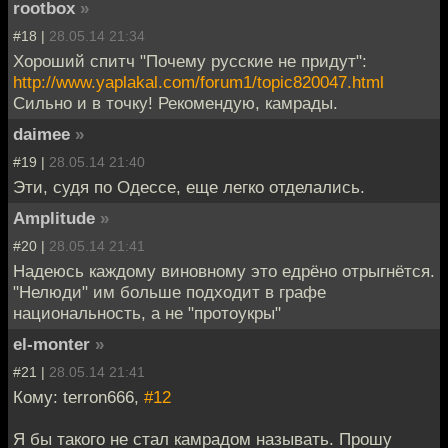
rootbox
»
#18 |
28.05.14 21:34
Хороший спитч "Почему русские не придут":
http://www.yaplakal.com/forum1/topic820047.html
Сильно и в точку! Рекомендую, камрады.
daimee
»
#19 |
28.05.14 21:40
Эти, судя по Одессе, еще легко отделались.
Amplitude
»
#20 |
28.05.14 21:41
Надеюсь каждому виновному это едрёно отрыгнётся.
"Нелюди" им больше подходит в графе
национальность, а не "протоукры"
el-monter
»
#21 |
28.05.14 21:41
Кому: terron666,
#12
Я бы такого не стал камрадом называть. Прошу