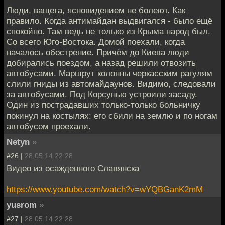
Люди, ващета, ясновидением не болеют. Как
правило. Когда антимайдан выдвигался - было ещё
спокойно. Там ведь не только из Крыма народ был.
Со всего Юго-Востока. Домой поехали, когда
началось обострение. Причём до Киева люди
добирались поездом, а назад решили отвозить
автобусами. Маршрут колонны черкасским рагулям
слили гниды из автомайдаунов. Видимо, следовали
за автобусами. Под Корсунью устроили засаду.
Один из пострадавших только-только больничку
покинул на костылях: его сбили на землю и по ногам
автобусом проехали.
Netyn
»
#26 |
28.05.14 22:28
Видео из осажденного Славянска
https://www.youtube.com/watch?v=wYQBGanK2mM
yusrom
»
#27 |
28.05.14 22:28