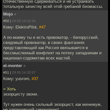
Отечественную сдерживаться и не устраивать
тотальную зачистку всей этой гребаной биомассы.
Mojo
»
#50 |
29.05.14 02:54
Кому: ElektroPilot,
#47
А по-моему ты и есть провокатор, - белорусский,
свядомый провокатор, в своих фантазиях
представляющий как Россия ввязывается в
бессмысленный конфликт на потеху западникам и
национал-содомитам всех мастей.
el-monter
»
#51 |
29.05.14 02:57
Кому: yusrom,
#37
> Хоть
экзорцисту звони.
Тут нужен очень сильный экзорцист, как минимум,
не закончивший семинарию!