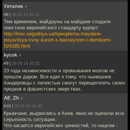
Уиталик
»
#8 |
28.05.14 20:21
Тем временем, майдауны на майдане создали
поистине европейского стандарту курорт:
http://kiev.segodnya.ua/kpeople/na-maydane-
poyavilsya-svoy-kurort-s-basseynom-i-domikami-
524185.html
kycok
»
#9 |
28.05.14 20:21
23 года независимости и промывания мозгов не
прошли даром. Все идет к тому, что нынешние
бандеровцы с легкостью смогут перещеголять своих
предков в фашистских зверствах.
AE_Zh
»
#10 |
28.05.14 20:40
Крымчане, выдвигаясь в Киев, явно не оценили всю
серьезность ситуации.
Что касается европейских ценностей, то нацизм -