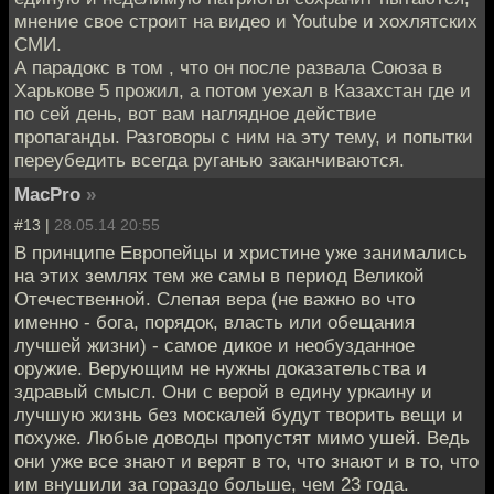
мнение свое строит на видео и Youtube и хохлятских
СМИ.
А парадокс в том , что он после развала Союза в
Харькове 5 прожил, а потом уехал в Казахстан где и
по сей день, вот вам наглядное действие
пропаганды. Разговоры с ним на эту тему, и попытки
переубедить всегда руганью заканчиваются.
MacPro
»
#13 |
28.05.14 20:55
В принципе Европейцы и христине уже занимались
на этих землях тем же самы в период Великой
Отечественной. Слепая вера (не важно во что
именно - бога, порядок, власть или обещания
лучшей жизни) - самое дикое и необузданное
оружие. Верующим не нужны доказательства и
здравый смысл. Они с верой в едину уркаину и
лучшую жизнь без москалей будут творить вещи и
похуже. Любые доводы пропустят мимо ушей. Ведь
они уже все знают и верят в то, что знают и в то, что
им внушили за гораздо больше, чем 23 года.