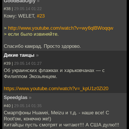
GoodBadUgly
»
#38 |
29.05.14 01:22
Кому: WELET,
#23
>
http://www.youtube.com/watch?v=wy6qlBWoqqw
> если было извиняйте.
Спасибо камрад. Просто здорово.
Дикие танцы
»
#39 |
29.05.14 01:27
Об украинских флажках и харьковчанах — с
Филиппом Экозьянцем.
https://www.youtube.com/watch?v=_kpU1z0Zi20
Speedglas
»
#40 |
29.05.14 01:35
Смартфоны Huawei, Meizu и т.д. - наше все! С
Root'ом, конечно же!)
Китайцы пусть смотрят и читают!!! А США дулю!!!