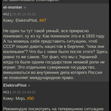
el-monter
»
#52 |
29.05.14 04:01
Кому: ElektroPilot,
#47
Не один ты тут такой умный, все прекрасно
понимают, ху из ху. Как понимали это и в 1933 году.
А ты можешь себе представить ситуацию, чтоб
СССР пошел давить нацистов в Берлине, "пока они
маленькие"? Что бы с нами было после этого? Здесь
ровно то же самое. Тот факт, что мы с Украиной
когда-то были одним государством никакой роли не
играет. Это отдельное суверенное государство,
вмешиваться во внутренние дела которого России
не позволяет международное право.
ElektroPilot
»
#53 |
29.05.14 04:01
Кому: Mojo,
#50
Рекомендую посмотреть на теперешнюю ситуацию