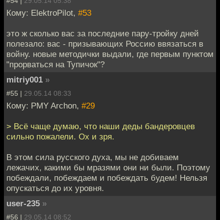
#54 |
29.05.14 05:38
Кому: ElektroPilot,
#53
это ж сколько вас за последние пару-тройку дней
полезало: вас - призывающих Россию ввязаться в
войну. новые методички выдали, где первым пунктом
"прорваться на Тупичок"?
mitriy001
»
#55 |
29.05.14 08:33
Кому: PMY Archon,
#29
> Всё чаще думаю, что наши деды бандеровцев
сильно пожалели. Ох и зря.
В этом сила русского духа, мы не добиваем
лежачих, какими бы мразями они ни были. Поэтому
побеждали, побеждаем и побеждать будем! Нельзя
опускаться до их уровня.
user-235
»
#56 |
29.05.14 08:52