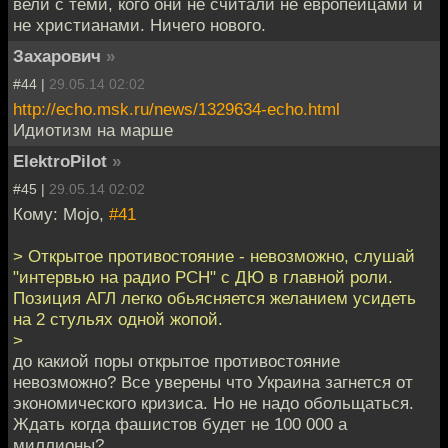
вели с теми, кого они не считали не европейцами и
не христианами. Ничего нового.
Захарович
»
#44 |
29.05.14 02:02
http://echo.msk.ru/news/1329634-echo.html
Идиотизм на марше
ElektroPilot
»
#45 |
29.05.14 02:02
Кому: Mojo,
#41
> Открытое противостояние - невозможно, слушай
"интервью на радио РСН" с ДЮ в главной роли.
Позиция АГЛ легко обьясняется желанием усидеть
на 2 стульях одной жопой.
>
до какиой поры открытое противостояние
невозможно? Все уверены что Украина загнется от
экономического кризиса. Но не надо обольщаться.
Ждать когда фашистов будет не 100 000 а
миллионы?