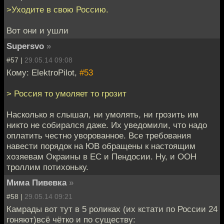
>Уходите в свою Россию.
Вот они и ушли
Supersvo
»
#57 |
29.05.14 09:08
Кому: ElektroPilot,
#53
> Россия то умоляет то грозит
Насколько я слышал, ни умолять, ни грозить им
никто не собирался даже. Их уведомили, что надо
оплатить честно уворованное. Все требования
навести порядок на ЮВ обращены к настоящим
хозяевам Окраины в ЕС и Пендосии. Ну, и ООН
троллим потихоньку.
Мима Пивевка
»
#58 |
29.05.14 09:21
Камрады вот тут в 5 роликах (их кстати по России 24
гоняют)всё чётко и по существу: