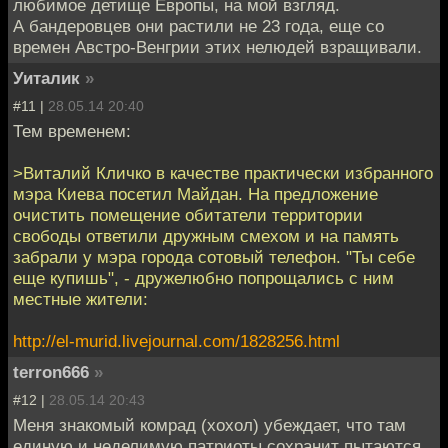
любимое детище Европы, на мой взгляд.
А бандеровцев они растили не 23 года, еще со
времен Австро-Венгрии этих нелюдей взращивали.
Уиталик
»
#11 |
28.05.14 20:40
Тем временем:
>Виталий Кличко в качестве практически избранного
мэра Киева посетил Майдан. На предложение
очистить помещение обитатели территории
свободы ответили дружным смехом и на память
забрали у мэра города сотовый телефон. "Ты себе
еще купишь", - дружелюбно попрощались с ним
местные жители:
http://el-murid.livejournal.com/1828256.html
terron666
»
#12 |
28.05.14 20:43
Меня знакомый комрад (хохол) убеждает, что там
единую и неделимую патриоты сохранит пытаются,