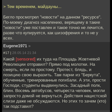
> Тем временем, майдауны...
Бегло просмотрел "новости" на данном "ресурсе".
По-моему диагноз населению, верящему в такие
"новости" уже поставлен и такое точно не лечится,
разве что купируется, как шизофрения и то не у
всех.
Eugene1971
»
#17 |
28.05.14 21:34
Какой
[sensored]
их туда на Площадь Жовтневой
Революции отправил? Прямо под молотки. На
смерть, если по простому. Протест, блядь, и
позицию свою выразить. Там парни из "Беркута",
обученные, тренированные погибали. А эти, прости
Господи, студенты выдвинулись. Засадный полк,
блин. Восемь автобусов, четыреста человек, могли
запросто домой не вернуться. Действия нацистской
слизи даже не обсуждаются. Но этих то зачем (кто)
так подставил?