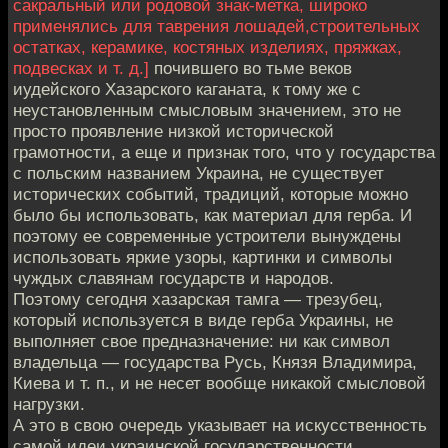
сакральный или родовой знак-метка, широко
применялись для таврения лошадей,строительных
остатках, керамике, костяных изделиях, пряжках,
подвесках и т. д.]
почившего во тьме веков
иудейского Хазарского каганата, к тому же с
неустановленным смысловым значением, это не
просто проявление низкой исторической
грамотности, а еще и признак того, что у государства
с польским названием Украина, не существует
исторических событий, традиций, которые можно
было бы использовать, как материал для герба. И
поэтому ее современные устроители вынуждены
использовать яркие узоры, картинки и символы
чуждых славянам государств и народов.
Поэтому сегодня хазарская тамга — трезубец,
который используется в виде герба Украины, не
выполняет свое предназначение: ни как символ
владельца — государства Русь, Князя Владимира,
Киева и т. п., и не несет вообще никакой смысловой
нагрузки.
А это в свою очередь указывает на искусственность
самой идеи украинской государственности,