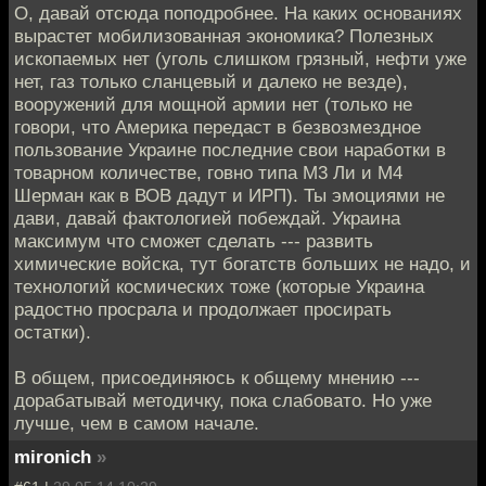
О, давай отсюда поподробнее. На каких основаниях
вырастет мобилизованная экономика? Полезных
ископаемых нет (уголь слишком грязный, нефти уже
нет, газ только сланцевый и далеко не везде),
вооружений для мощной армии нет (только не
говори, что Америка передаст в безвозмездное
пользование Украине последние свои наработки в
товарном количестве, говно типа М3 Ли и М4
Шерман как в ВОВ дадут и ИРП). Ты эмоциями не
дави, давай фактологией побеждай. Украина
максимум что сможет сделать --- развить
химические войска, тут богатств больших не надо, и
технологий космических тоже (которые Украина
радостно просрала и продолжает просирать
остатки).
В общем, присоединяюсь к общему мнению ---
дорабатывай методичку, пока слабовато. Но уже
лучше, чем в самом начале.
mironich
»