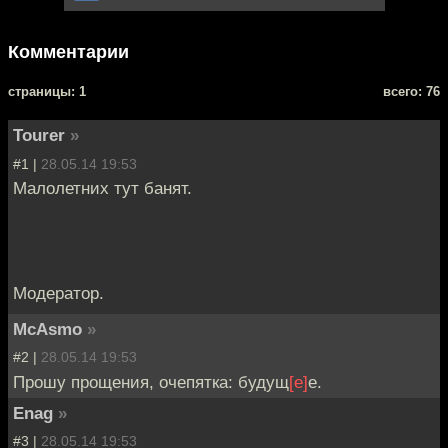
Комментарии
cтраницы: 1
всего: 76
Tourer
»
#1 |
28.05.14 19:53
Малолетних тут банят.
Модератор.
McAsmo
»
#2 |
28.05.14 19:53
Прошу прощения, очепятка: будущ
[е]
е.
Enag
»
#3 |
28.05.14 19:53