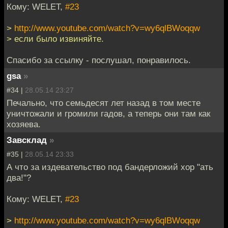
Кому: WELET,
#23
>
http://www.youtube.com/watch?v=wy6qlBWoqqw
> если было извиняйте.
Спасибо за ссылку - послушал, понравилось.
gsa
»
#34 |
28.05.14 23:27
Печально, что семьдесят лет назад в том месте
уничтожали и громили гадов, а теперь они там как
хозяева.
Завсклад
»
#35 |
28.05.14 23:33
А что за издевательство под бандерложий хор "ать
два!"?
Кому: WELET,
#23
>
http://www.youtube.com/watch?v=wy6qlBWoqqw