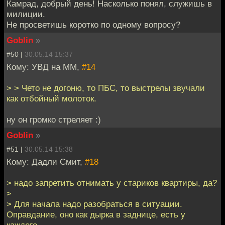
Камрад, добрый день! Насколько понял, служишь в
милиции.
Не просветишь коротко по одному вопросу?
Goblin
»
#50 |
30.05.14 15:37
Кому: УВД на ММ,
#14
> > Чето не догоню, то ПБС, то выстрелы звучали
как отбойный молоток.
ну он громко стреляет :)
Goblin
»
#51 |
30.05.14 15:38
Кому: Дадли Смит,
#18
> надо запретить отнимать у стариков квартиры, да?
>
> Для начала надо разобраться в ситуации.
Оправдание, оно как дырка в заднице, есть у