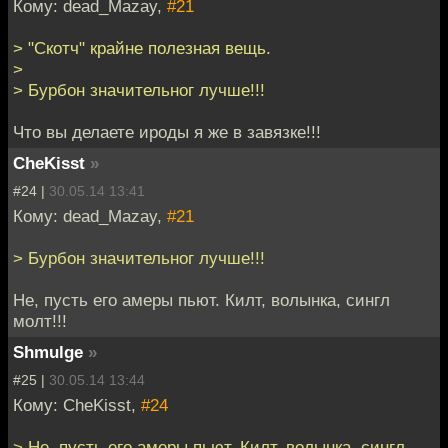
Кому: dead_Mazay,
#21
> "Скотч" крайне полезная вещь.
>
> Бурбон значительног лучше!!!
Что вы делаете ироды я же в завязке!!!
CheKisst
»
#24 |
30.05.14 13:41
Кому: dead_Mazay,
#21
> Бурбон значительног лучше!!!
Не, пусть его амеры пьют. Килт, волынка, сингл
молт!!!
Shmulge
»
#25 |
30.05.14 13:44
Кому: CheKisst,
#24
> Не, пусть его амеры пьют. Килт, волынка, сингл