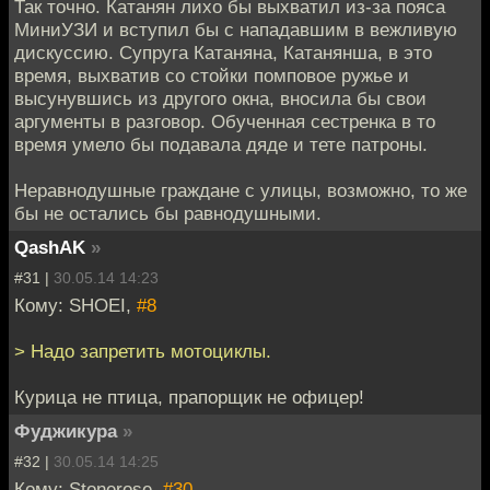
Так точно. Катанян лихо бы выхватил из-за пояса
МиниУЗИ и вступил бы с нападавшим в вежливую
дискуссию. Супруга Катаняна, Катанянша, в это
время, выхватив со стойки помповое ружье и
высунувшись из другого окна, вносила бы свои
аргументы в разговор. Обученная сестренка в то
время умело бы подавала дяде и тете патроны.
Неравнодушные граждане с улицы, возможно, то же
бы не остались бы равнодушными.
QashAK
»
#31 |
30.05.14 14:23
Кому: SHOEI,
#8
> Надо запретить мотоциклы.
Курица не птица, прапорщик не офицер!
Фуджикура
»
#32 |
30.05.14 14:25
Кому: Stonerose,
#30