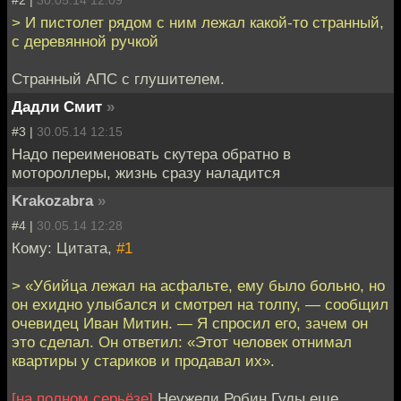
#2 |
30.05.14 12:09
> И пистолет рядом с ним лежал какой-то странный,
с деревянной ручкой
Странный АПС с глушителем.
Дадли Смит
»
#3 |
30.05.14 12:15
Надо переименовать скутера обратно в
мотороллеры, жизнь сразу наладится
Krakozabra
»
#4 |
30.05.14 12:28
Кому: Цитата,
#1
> «Убийца лежал на асфальте, ему было больно, но
он ехидно улыбался и смотрел на толпу, — сообщил
очевидец Иван Митин. — Я спросил его, зачем он
это сделал. Он ответил: «Этот человек отнимал
квартиры у стариков и продавал их».
[на полном серьёзе]
Неужели Робин Гуды еще