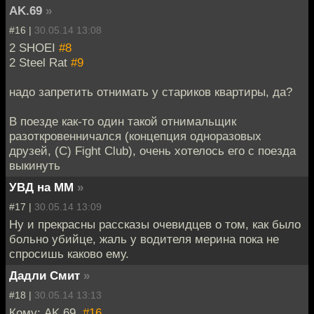
AK.69
»
#16 |
30.05.14 13:08
2 SHOEI
#8
2 Steel Rat
#9
надо запретить отнимать у стариков квартиры, да?
В поезде как-то один такой отнимальщик
разоткровенничался (концепция одноразовых
друзей, (C) Fight Club), очень хотелось его с поезда
выкинуть
УВД на ММ
»
#17 |
30.05.14 13:09
Ну и прекрасны рассказы очевидцев о том, как было
больно убийце, жаль у водителя мерина пока не
спросишь каково ему.
Дадли Смит
»
#18 |
30.05.14 13:13
Кому: AK.69,
#16