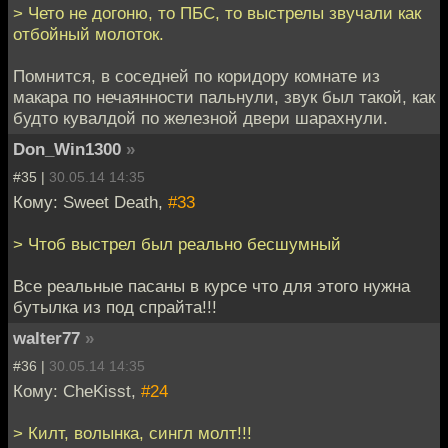
> Чето не догоню, то ПБС, то выстрелы звучали как
отбойный молоток.
Помнится, в соседней по коридору комнате из
макара по нечаянности пальнули, звук был такой, как
будто кувалдой по железной двери шарахнули.
Don_Win1300
»
#35 |
30.05.14 14:35
Кому: Sweet Death,
#33
> Чтоб выстрел был реально бесшумный
Все реальные пасаны в курсе что для этого нужна
бутылка из под спрайта!!!
walter77
»
#36 |
30.05.14 14:35
Кому: CheKisst,
#24
> Килт, волынка, сингл молт!!!