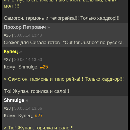
молт!!!
Самогон, гармонь и телогрейка!!! Только хардкор!!!
Прохор Петрович
»
#26 |
30.05.14 13:49
Сюжет для Сигала готов -"Out for Justice" по-русски.
Купец
»
#27 |
30.05.14 13:53
Кому: Shmulge,
#25
> Самогон, гармонь и телогрейка!!! Только хардкор!!!
Тю! Жупан, горилка и сало!!!
Shmulge
»
#28 |
30.05.14 13:56
Кому: Купец,
#27
> Тю! Жупан, горилка и сало!!!