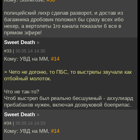
полицейский лихр сделав разворот, и достав из
багажника дробовик положил бы сразу всех ибо
нехер, а вертолеты 1го канала показали б все в
прямом эфире!
Sweet Death
»
#33 |
30.05.14 14:30
Кому: УВД на ММ,
#14
> Чето не догоню, то ПБС, то выстрелы звучали как
отбойный молоток.
Что не так-то?
Чтоб выстрел был реально бесшумный - аххулиард
прибабахов нужен, включая дозвуковой боеприпас.
Sweet Death
»
#34 |
30.05.14 14:33
Кому: УВД на ММ,
#14