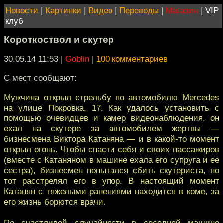
Новости
|
Картинки
|
Видео
|
Переводы
|
Магазин
|
VIP
клуб
Короткоствол и скутер
30.05.14 11:53
|
Goblin
|
100 комментариев
С мест сообщают:
Мужчина открыл стрельбу по автомобилю Mercedes
на улице Покровка, 17. Как удалось установить с
помощью очевидцев и камер видеонаблюдения, он
ехал на скутере за автомобилем жертвы —
бизнесмена Виктора Катаняна — и в какой-то момент
открыл огонь. Чтобы спасти себя и своих пассажиров
(вместе с Катаняном в машине ехала его супруга и ее
сестра), бизнесмен попытался сбить скутериста, но
тот расстрелял его в упор. В настоящий момент
Катанян с тяжелыми ранениями находится в коме, за
его жизнь борются врачи.
По счастливой случайности в соседней машине