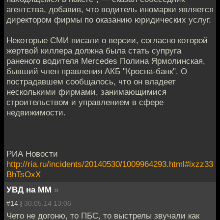
агентства, добавив, что водитель иномарки является
директором фирмы по оказанию юридических услуг.
Некоторые СМИ писали о версии, согласно которой
жертвой киллера должна была стать супруга
раненого водителя Mercedes Полина Ярмолинская,
бывший член правления АКБ "Кросна-банк". О
пострадавшем сообщалось, что он владеет
несколькими фирмами, занимающимися
строительством и управлением в сфере
недвижимости.
РИА Новости
http://ria.ru/incidents/20140530/1009964293.html#ixzz33
BhTsOxX
УВД на ММ
»
#14 |
30.05.14 13:06
Чето не догоню, то ПБС, то выстрелы звучали как