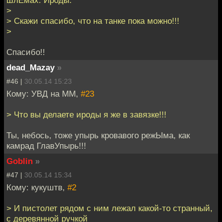
>
> Скажи спасибо, что на танке пока можно!!!
>
Спасибо!!
dead_Mazay
»
#46 |
30.05.14 15:23
Кому: УВД на ММ,
#23
> Что вы делаете ироды я же в завязке!!!
Ты, небось, тоже упырь кровавого режЫма, как
камрад ГлавУпырь!!!
Goblin
»
#47 |
30.05.14 15:34
Кому: кукуштв,
#2
> И пистолет рядом с ним лежал какой-то странный,
с деревянной ручкой