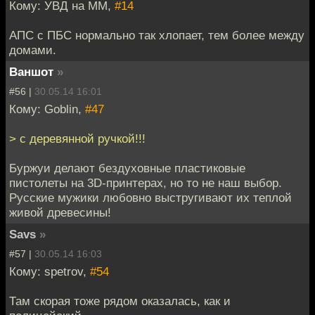
Кому: УВД на ММ,
#14
АПС с ПБС нормально так хлопает, тем более между
домами.
Ваншот
»
#56 |
30.05.14 16:01
Кому: Goblin,
#47
> с деревянной ручкой!!!
Буржуи делают бездуховные пластиковые
пистолеты на 3D-принтерах, но то не наш выбор.
Русские мужики любовно выстругивают их теплой
живой древесины!
Savs
»
#57 |
30.05.14 16:03
Кому: spetrov,
#54
Там скорая тоже рядом оказалась, как и