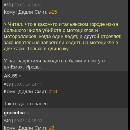
#38 |
30.05.14 14:41
Кому: Дадли Смит,
#15
> Читал, что в каком-то итальянском городе из-за
большого числа убийств с мотоциклов и
мотороллеров, когда один ведет, а другой стреляет,
законодательно запретили ездить на мотоцикле в
две хари. Только в одиночку
У нас запретили заходить в банки и почту в
шлЁмах. Ироды.
AK.69
»
#39 |
30.05.14 14:47
Кому: Дадли Смит,
#18
Так то да, согласен
goosetea
»
#40 |
30.05.14 15:00
Кому: Дадли Смит,
#3