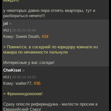
каждого.
у некоторых давно пора отнять квартиры, тут и
разбираться нечего!!!
jal
»
#52 |
30.05.14 15:46
Кому: Sweet Death,
#34
> Помнится, в соседней по коридору комнате из
макара по нечаянности пальнули
Интересные у вас соседи!
CheKisst
»
#53 |
30.05.14 15:53
Кому: walter77,
#36
> Фрииииидооооом!
Сразу опосля референдума - милости просим в
Евразийский Союз!