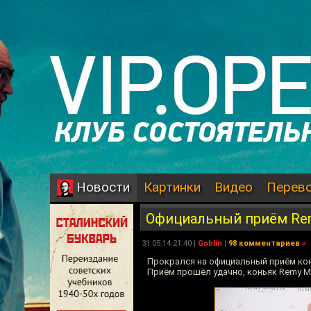
Картинки
Видео
Перев
Новости
Официальный приём Rem
31.05.14 21:40 |
Goblin
|
98 комментариев
»
Прокрался на официальный приём кон
Приём прошёл удачно, коньяк Remy Ma