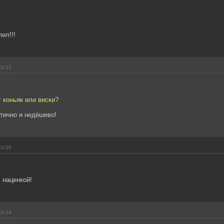
ил!!!
23:22
: коньяк или виски?
отично и недёшево!
23:26
 наценкой!
23:34