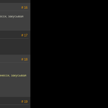
# 16
есси, закусывая
# 17
# 18
ннесси, закусывая
# 19