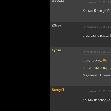
GVOZD!
отправлено 31.05.14 
Коньяк 5 звёзд! П
ZGrey
отправлено 31.05.14 
в магазине видел 
Купец
отправлено 31.05.14 
Кому: ZGrey,
#9
> в магазине виде
Медленно. С удов
SeregaT
отправлено 31.05.14 
Коньяк переводил?