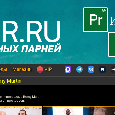
оды
Магазин
VIP
y Martin
ьячного дома Remy Martin.
rtin прекрасен.