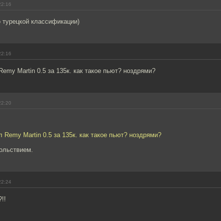
22:16
о турецкой классификации)
22:16
Remy Martin 0.5 за 135к. как такое пьют? ноздрями?
22:20
л Remy Martin 0.5 за 135к. как такое пьют? ноздрями?
ольствием.
22:24
!!