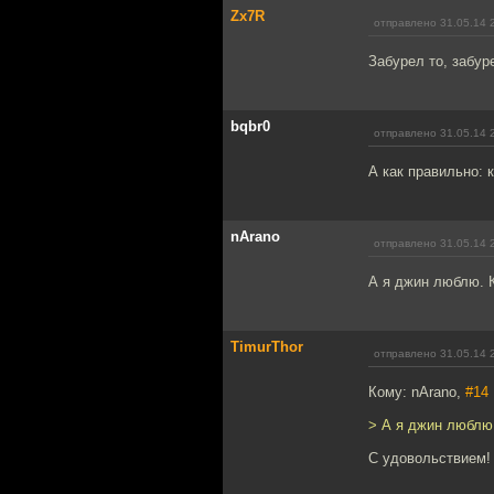
Zx7R
отправлено 31.05.14 
Забурел то, забуре
bqbr0
отправлено 31.05.14 
А как правильно: 
nArano
отправлено 31.05.14 
А я джин люблю. К
TimurThor
отправлено 31.05.14 
Кому: nArano,
#14
> А я джин люблю.
С удовольствием!