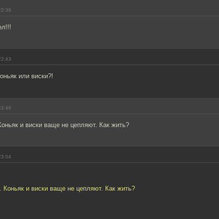
22:39
л!!!
22:43
коньяк или виски?!
22:46
оньяк и виски ваще не цепляют. Как жить?
23:04
 Коньяк и виски ваще не цепляют. Как жить?