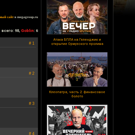
ный сайт
в megagroup.ru
всего: 98,
Goblin
: 6
Атака БПЛА на Геленджик и
# 1
открытие Ормузского пролива
# 2
Клеопатра, часть 2: финансовое
болото
# 3
# 4