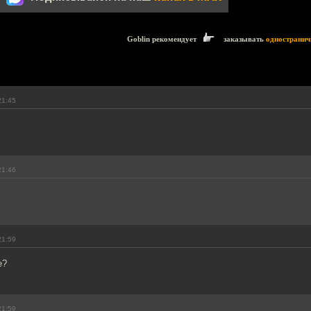
Goblin рекомендует
заказывать
одностранич
21:45
21:46
21:59
е?
21:59