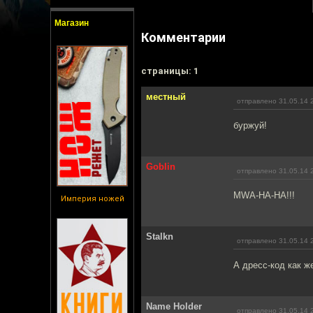
Магазин
Комментарии
cтраницы: 1
местный
отправлено 31.05.14 
буржуй!
Goblin
отправлено 31.05.14 
MWA-HA-HA!!!
Империя ножей
Stalkn
отправлено 31.05.14 
А дресс-код как ж
Name Holder
отправлено 31.05.14 