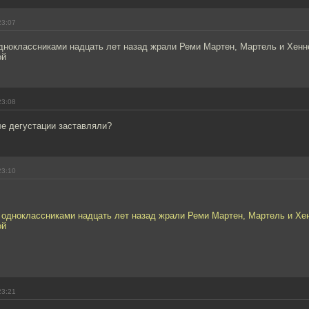
23:07
одноклассниками надцать лет назад жрали Реми Мартен, Мартель и Хенн
ой
23:08
е дегустации заставляли?
23:10
с одноклассниками надцать лет назад жрали Реми Мартен, Мартель и Хе
ой
23:21