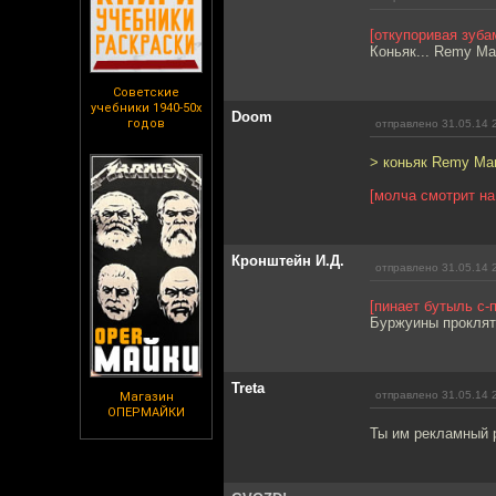
[откупоривая зуба
Коньяк... Remy Mart
Советские
учебники 1940-50х
Doom
годов
отправлено 31.05.14 
> коньяк Remy Mar
[молча смотрит на
Кронштейн И.Д.
отправлено 31.05.14 
[пинает бутыль с-
Буржуины проклят
Treta
отправлено 31.05.14 
Магазин
ОПЕРМАЙКИ
Ты им рекламный 