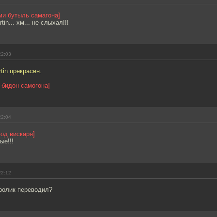
ми бутыль самагона]
in... хм... не слыхал!!!
22:03
tin прекрасен.
 бидон самогона]
22:04
под вискаря]
ые!!!
22:12
ролик переводил?