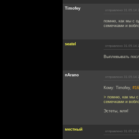
Timofey
отправлено 31.05.14 
помню, как мы с 
семечками и вобл
seatel
отправлено 31.05.14 
Выплевывать посл
nArano
отправлено 31.05.14 
Кому: Timofey,
#16
> помню, как мы 
семечками и вобл
Эстеты, мля!
местный
отправлено 31.05.14 