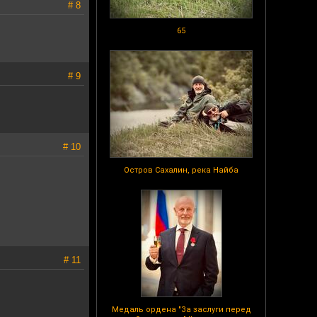
# 8
65
# 9
# 10
Остров Сахалин, река Найба
# 11
Медаль ордена "За заслуги перед