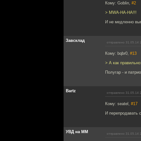
Кому: Goblin,
#2
> MWA-HA-HA!!!
И не медленно вып
Завсклад
отправлено 31.05.14 
Кому: bqbr0,
#13
> А как правильно
Полугар - и патри
Bartz
отправлено 31.05.14 
Кому: seatel,
#17
И перепродавать с
УВД на ММ
отправлено 31.05.14 