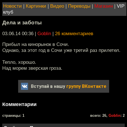
Новости
|
Картинки
|
Видео
|
Переводы
|
Магазин
|
VIP
клуб
Дела и заботы
03.06.14 00:36
|
Goblin
|
26 комментариев
Прибыл на кинорынок в Сочи.
Однако, за этот год в Сочи уже третий раз прилетел.
Тепло, хорошо.
Над морем зверская гроза.
Вступай в нашу
группу ВКонтакте
Комментарии
cтраницы: 1
всего: 26,
Goblin
: 2