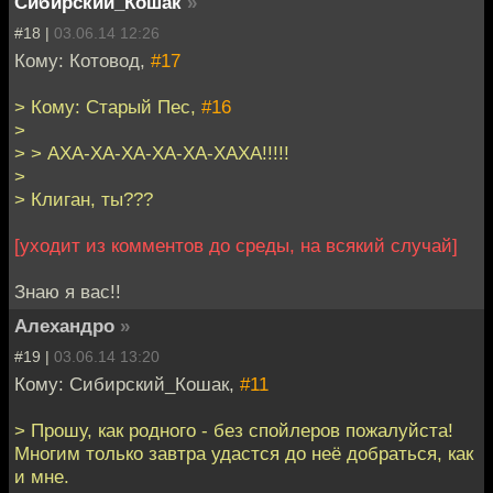
Сибирский_Кошак
»
#18 |
03.06.14 12:26
Кому: Котовод,
#17
> Кому: Старый Пес,
#16
>
> > АХА-ХА-ХА-ХА-ХА-ХАХА!!!!!
>
> Клиган, ты???
[уходит из комментов до среды, на всякий случай]
Знаю я вас!!
Алехандро
»
#19 |
03.06.14 13:20
Кому: Сибирский_Кошак,
#11
> Прошу, как родного - без спойлеров пожалуйста!
Многим только завтра удастся до неё добраться, как
и мне.