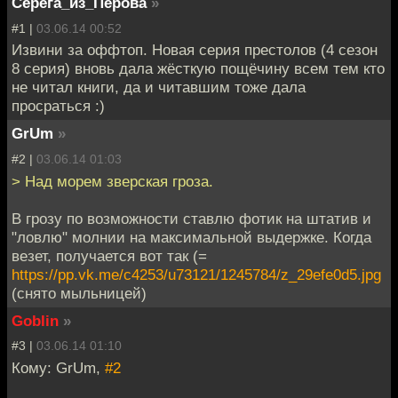
Серёга_из_Перова
»
#1 |
03.06.14 00:52
Извини за оффтоп. Новая серия престолов (4 сезон
8 серия) вновь дала жёсткую пощёчину всем тем кто
не читал книги, да и читавшим тоже дала
просраться :)
GrUm
»
#2 |
03.06.14 01:03
> Над морем зверская гроза.
В грозу по возможности ставлю фотик на штатив и
"ловлю" молнии на максимальной выдержке. Когда
везет, получается вот так (=
https://pp.vk.me/c4253/u73121/1245784/z_29efe0d5.jpg
(снято мыльницей)
Goblin
»
#3 |
03.06.14 01:10
Кому: GrUm,
#2