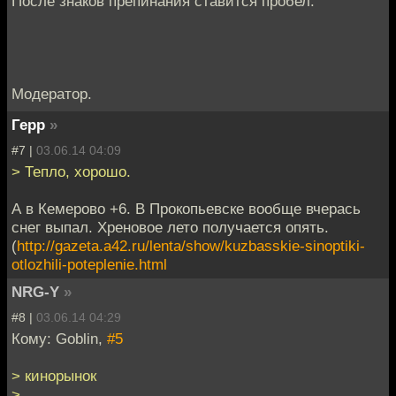
После знаков препинания ставится пробел.
Модератор.
Герр
»
#7 |
03.06.14 04:09
> Тепло, хорошо.
А в Кемерово +6. В Прокопьевске вообще вчерась
снег выпал. Хреновое лето получается опять.
(
http://gazeta.a42.ru/lenta/show/kuzbasskie-sinoptiki-
otlozhili-poteplenie.html
NRG-Y
»
#8 |
03.06.14 04:29
Кому: Goblin,
#5
> кинорынок
>