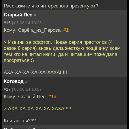
Расскажите что интересного презентуют?
Старый Пес
»
#16 |
03.06.14 10:23
Кому: Серёга_из_Перова,
#1
> Извини за оффтоп. Новая серия престолов (4
сезон 8 серия) вновь дала жёсткую пощёчину всем
тем кто не читал книги, да и читавшим тоже дала
просраться :)
АХА-ХА-ХА-ХА-ХА-ХАХА!!!!!
Котовод
»
#17 |
03.06.14 10:57
Кому: Старый Пес,
#16
> АХА-ХА-ХА-ХА-ХА-ХАХА!!!!!
Клиган, ты???