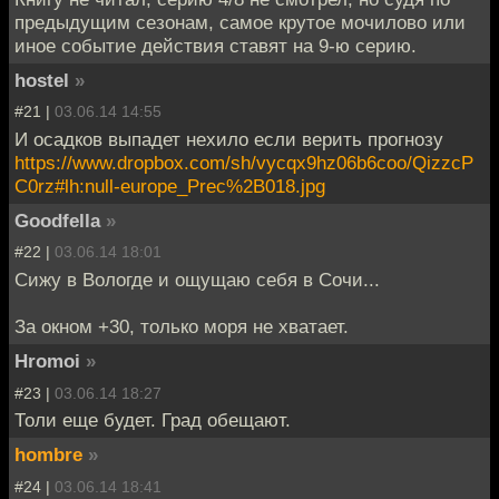
предыдущим сезонам, самое крутое мочилово или
иное событие действия ставят на 9-ю серию.
hostel
»
#21 |
03.06.14 14:55
И осадков выпадет нехило если верить прогнозу
https://www.dropbox.com/sh/vycqx9hz06b6coo/QizzcP
C0rz#lh:null-europe_Prec%2B018.jpg
Goodfella
»
#22 |
03.06.14 18:01
Cижу в Вологде и ощущаю себя в Сочи...
За окном +30, только моря не хватает.
Hromoi
»
#23 |
03.06.14 18:27
Толи еще будет. Град обещают.
hombre
»
#24 |
03.06.14 18:41