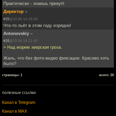
Практически - знаешь прикуп!
Директор
»
#25 |
03.06.14 19:24
Что-то льёт в этом году изрядно!
Antonovskiy
»
#26 |
03.06.14 21:40
> Над морем зверская гроза.
Жаль, что без фото-видео фиксации. Красиво хоть
было?
cтраницы: 1
всего: 26
полезные ссылки
Канал в Telegram
Канал в MAX