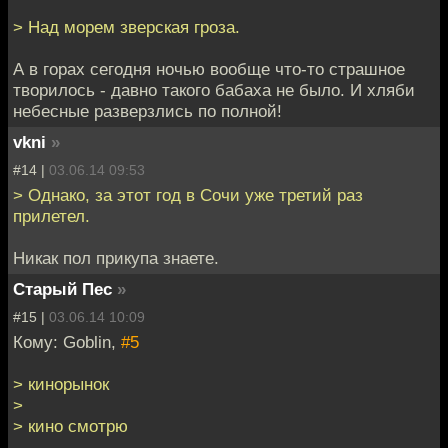
> Над морем зверская гроза.
А в горах сегодня ночью вообще что-то страшное
творилось - давно такого бабаха не было. И хляби
небесные разверзлись по полной!
vkni
»
#14 |
03.06.14 09:53
> Однако, за этот год в Сочи уже третий раз
прилетел.
Никак пол прикупа знаете.
Старый Пес
»
#15 |
03.06.14 10:09
Кому: Goblin,
#5
> кинорынок
>
> кино смотрю