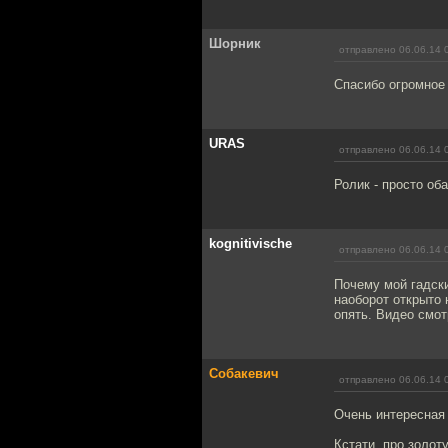
Шорник
отправлено 06.06.14 
Спасибо огромное 
URAS
отправлено 06.06.14 
Ролик - просто об
kognitivische
отправлено 06.06.14 
Почему мой гадски
наоборот открыто 
опять. Видео смот
Собакевич
отправлено 06.06.14 
Очень интересная
Кстати, про золот