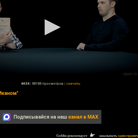
44:54
|
88188 просмотров
|
скачать
Иканом"
Подписывайся на наш
канал в MAX
Goblin рекомендует
заказывать
одностранич