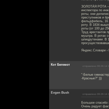
ЗОЛОТА́Я РО́ТА — 
инспектора по инж
роты, они делилис
преступников и бр
фельдфебель, 16 
роту. В 1834 вышл
роты (от 100 до 2
Труд арестантов п
муштра. В ротах 
шпицрутенами. В 1
просуществовавши
Яндекс.Словари ›
Кот Бегемот
отправлено 06.06.14 
"-Белые гимнасте
-Красные?" )))
Evgen Bush
отправлено 06.06.14 
Большое спасибо з
Очень радует факт