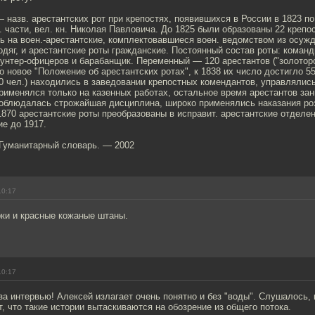
назв. арестантских рот при крепостях, появившихся в России в 1823 по
. части, вел. кн. Николая Павловича. До 1825 были образованы 22 крепо
ь на воен.-арестантские, комплектовавшиеся воен. ведомством из осуж
одяг, и арестантские роты гражданские. Постоянный состав роты: команд
унтер-офицеров и барабанщик. Переменный — 120 арестантов ("золотор
о новое "Положение об арестантских ротах", к 1838 их число достигло 5
50 чел.) находились в заведовании крепостных комендантов, управлялис
рименялся только на казенных работах, остальное время арестантов за
соблюдалась строжайшая дисциплина, широко применялись наказания ро
870 арестантские роты преобразованы в исправит. арестантские отделен
е до 1917.
 Гуманитарный словарь. — 2002
10:17
рки и красные кожаные штаны.
10:17
а интервью! Алексей излагает очень понятно и без "воды". Слушалось, к
, что такие истории вытаскиваются на обозрение из общего потока.