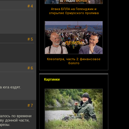
# 4
Атака БПЛА на Геленджик и
открытие Ормузского пролива
# 5
Клеопатра, часть 2: финансовое
болото
# 6
Картинки
а юга ездят.
# 7
чалось по времени
ву донной части,
арезы.