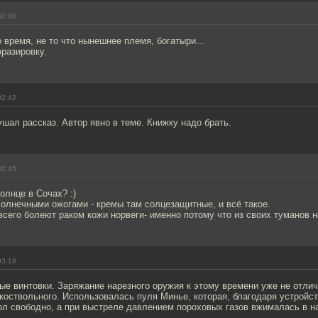
02:36
 время, не то что нынешнее племя, богатыри...
разировку.
02:42
шал рассказ. Автор явно в теме. Книжку надо брать.
02:45
олнце в Сочах? :)
олнечными ожогами - кремы там солцезащитные, и всё такое.
сего болеют раком кожи норвеги- именно потому что из своих туманов н
03:19
ые винтовки. Заряжание нарезного оружия к этому времени уже не отли
коствольного. Использовалась пуля Минье, которая, благодаря устройст
ол свободно, а при выстреле давлением пороховых газов вжималась в н