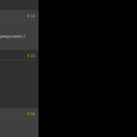
# 14
прикручивать?
# 15
# 16