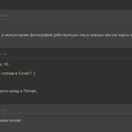
10:18
 а нельзя кроме фотографий действующих лиц в нужных местах карты 
10:48
us,
#6
 солнце в Сочах? :)
дели назад в Питере
11:03
ьева похож!