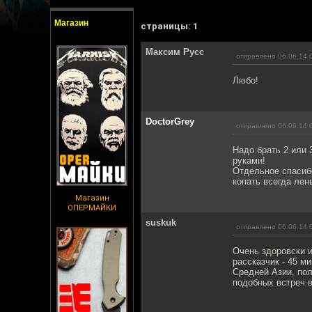
Магазин
cтраницы: 1
Максим Русс
отправлено 06.06.14 
Любо!
DoctorGrey
отправлено 06.06.14 
Надо брать 2 или 3
руками!
Отдельное спасибо
копать всегда лен
Магазин
ОПЕРМАЙКИ
suskuk
отправлено 06.06.14 
Очень здоровски и
рассказчик - 45 м
Средней Азии, пол
подобных встреч в