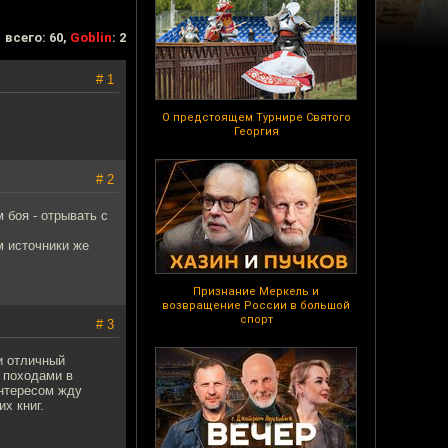
всего: 60,
Goblin
: 2
# 1
О предстоящем Турнире Святого
Георгия
# 2
м боя - отрывать с
м источники же
Признание Меркель и
возвращение России в большой
спорт
# 3
и отличный
и походами в
интересом жду
х книг.