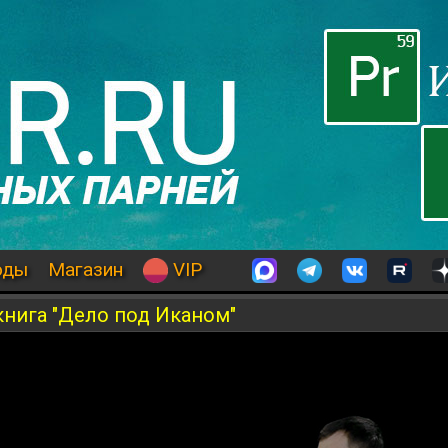
оды
Магазин
VIP
книга "Дело под Иканом"