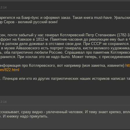
12:14
арегился на Баир-букс и оформил заказ. Такая книга must-have. Уральски
р Серов - великий русский воин!
.
ен, почти забытый у нас генерал Котляревский Петр Степанович (1782-1
фронт на Кавказе в 1812-м. Памятник-часовня до революции ему был в 
 в ратном деле доживал в отставке свои дни. При СССР не сохранился.
 в музее Айвазовского есть портрет генерала, кисти великого художника
ь, оба патриотично любили Россию. Спрашивал про памятник Котляревс
охранился. При хохлах это не надо было. Может теперь, с присоединени
информация про Котляревского, вот например (моя заметка, извините)
htt
om/822.html
. Пленцов или кто из других патриотических наших историков написал та
12:14
сказывает, сразу видно - увлеченный человек. И тему знает крепко, впл
 И книжку надо прикупить.