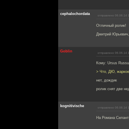
cephalochordata
отправлено 06.06.14 
Отличный ролик!
Дмитрий Юрьевич,
Goblin
отправлено 06.06.14 
Кому: Ursus Russ
> Что, ДЮ, жаркое
нет, дождик
ролик снят две не
kognitivische
отправлено 06.06.14 
На Романа Силант