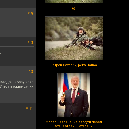
65
# 8
# 9
!
Остров Сахалин, река Найба
# 10
вкладок в браузере
И вот вторые сутки
# 11
Медаль ордена "За заслуги перед
Отечеством" II степени