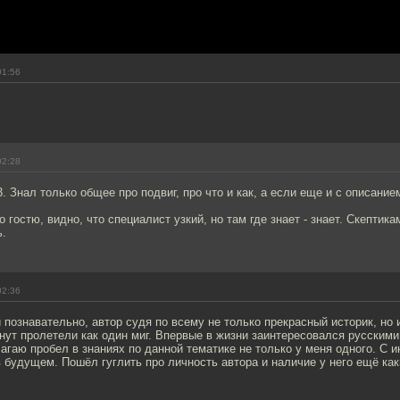
01:56
02:28
. Знал только общее про подвиг, про что и как, а если еще и с описание
 гостю, видно, что специалист узкий, но там где знает - знает. Скептика
ь.
02:36
 познавательно, автор судя по всему не только прекрасный историк, но 
инут пролетели как один миг. Впервые в жизни заинтересовался русским
агаю пробел в знаниях по данной тематике не только у меня одного. С 
 будущем. Пошёл гуглить про личность автора и наличие у него ещё каки