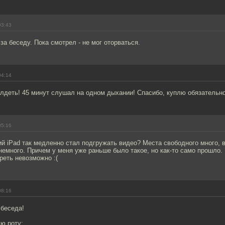
03:43
за беседу. Пока смотрел - не мог оторваться.
04:14
алдеть! 45 минут слушал на одном дыхании! Спасибо, куплю обязательно
05:16
й iPad так медленно стал подгружать видео? Места свободного много, 
немного. Причем у меня уже раньше было такое, но как-то само прошло. 
реть невозможно :(
08:16
 беседа!
ую роту: