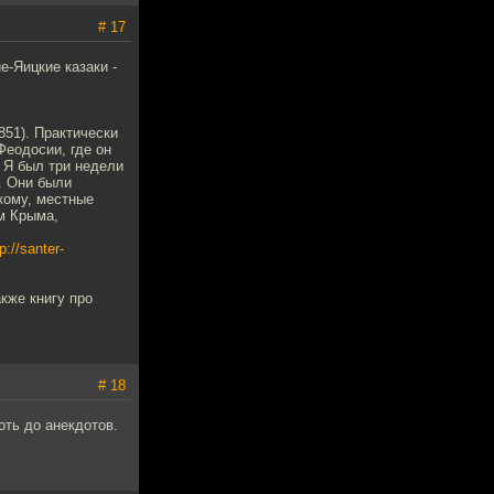
# 17
е-Яицкие казаки -
851). Практически
Феодосии, где он
 Я был три недели
. Они были
кому, местные
ем Крыма,
p://santer-
кже книгу про
# 18
оть до анекдотов.