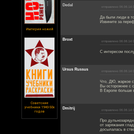
Dedal
отправлено 06.06.14 
Да были люди в то
Извините за переф
Империя ножей
Broxt
отправлено 06.06.14 
С интересом послу
Ursus Russus
отправлено 06.06.14 
Что, ДЮ, жаркое с
Вы осторожнее с с
В Европе больше в
Советские
учебники 1940-50х
Dmitrij
отправлено 06.06.14 
годов
Про дульнозарядн
от заряжания глад
досылалась в ств