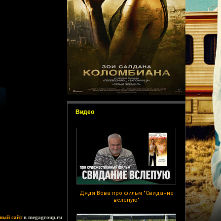
Видео
Дядя Вова про фильм "Свидание
вслепую"
ный сайт
в megagroup.ru