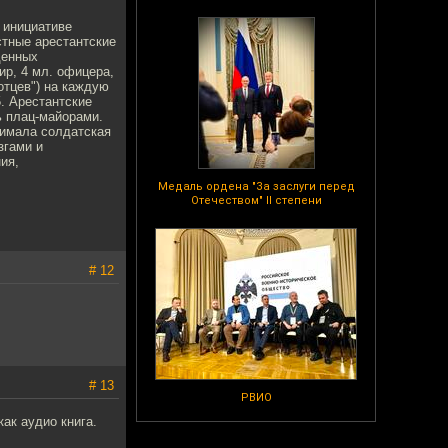
 инициативе
стные арестантские
денных
ир, 4 мл. офицера,
отцев") на каждую
5. Арестантские
ь плац-майорами.
нимала солдатская
згами и
ия,
Медаль ордена "За заслуги перед
Отечеством" II степени
# 12
# 13
РВИО
ак аудио книга.