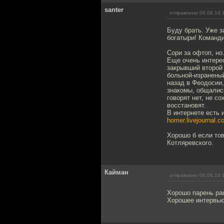
santer
отправлено 06.06.14 
Буду брать. Уже з
богатыри! Команди
Сори за офтоп, но
Еще очень интерес
закрывший второй 
больной-израненый
назад в Феодосии,
знакомы, общалис
говорят нет, не с
восстановят.
В интернете есть 
homer.livejournal.c
Хорошо б если тов
Котляревского.
Кайман
отправлено 06.06.14 
Хорошо парень рас
Хорошее интервью.