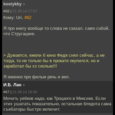
kostykby
»
#66 |
21.06.14 17:57
Кому: Uri,
#62
Я про книгу вообще то слова не сказал, само собой,
что Стругацкие.
> Думается, ежели б кино Федя снял сейчас, а не
тогда, то не только бы в прокате окупился, но и
заработал бы хз сколько!!!
Я именно про фильм речь и вел.
И.Б. Лан
»
#67 |
21.06.14 18:00
Мочить уебков надо, как Троцкого в Мексике. Если
этих ушатать показательно, остальная блядота сама
съебаторы быстро включит.