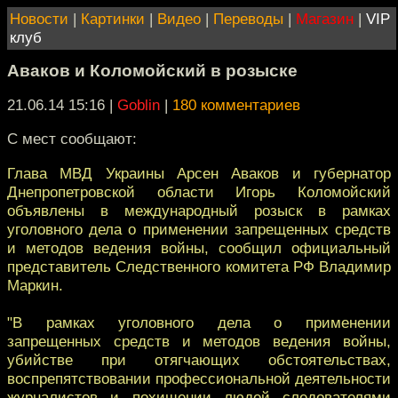
Новости
|
Картинки
|
Видео
|
Переводы
|
Магазин
|
VIP
клуб
Аваков и Коломойский в розыске
21.06.14 15:16
|
Goblin
|
180 комментариев
С мест сообщают:
Глава МВД Украины Арсен Аваков и губернатор
Днепропетровской области Игорь Коломойский
объявлены в международный розыск в рамках
уголовного дела о применении запрещенных средств
и методов ведения войны, сообщил официальный
представитель Следственного комитета РФ Владимир
Маркин.
"В рамках уголовного дела о применении
запрещенных средств и методов ведения войны,
убийстве при отягчающих обстоятельствах,
воспрепятствовании профессиональной деятельности
журналистов и похищении людей следователями