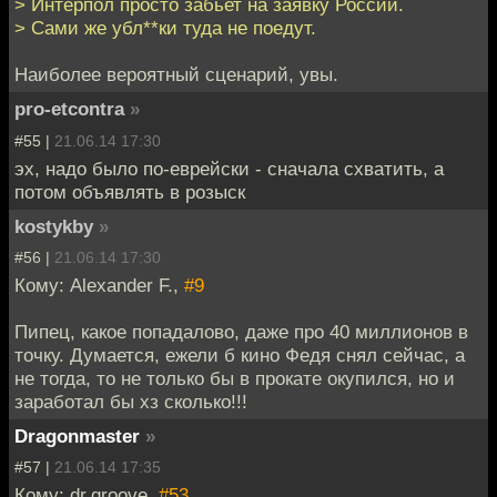
> Интерпол просто забьет на заявку России.
> Сами же убл**ки туда не поедут.
Наиболее вероятный сценарий, увы.
pro-etcontra
»
#55 |
21.06.14 17:30
эх, надо было по-еврейски - сначала схватить, а
потом объявлять в розыск
kostykby
»
#56 |
21.06.14 17:30
Кому: Alexander F.,
#9
Пипец, какое попадалово, даже про 40 миллионов в
точку. Думается, ежели б кино Федя снял сейчас, а
не тогда, то не только бы в прокате окупился, но и
заработал бы хз сколько!!!
Dragonmaster
»
#57 |
21.06.14 17:35
Кому: dr.groove,
#53