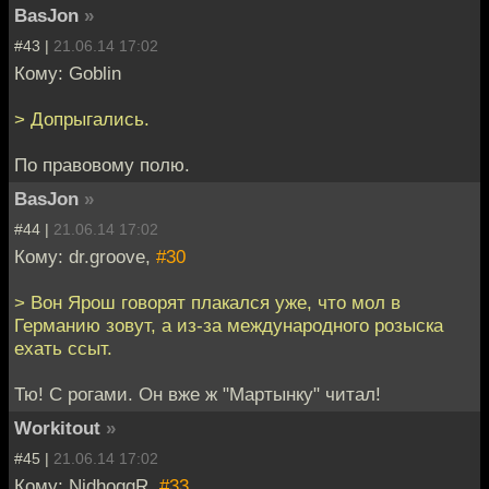
BasJon
»
#43 |
21.06.14 17:02
Кому: Goblin
> Допрыгались.
По правовому полю.
BasJon
»
#44 |
21.06.14 17:02
Кому: dr.groove,
#30
> Вон Ярош говорят плакался уже, что мол в
Германию зовут, а из-за международного розыска
ехать ссыт.
Тю! С рогами. Он вже ж "Мартынку" читал!
Workitout
»
#45 |
21.06.14 17:02
Кому: NidhoggR,
#33