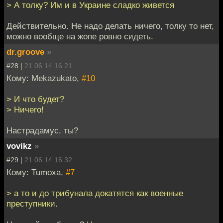
> А толку? Им и в Украине сладко живется
Действительно. Не надо делать ничего, толку то нет,
можно вообще на жопе ровно сидеть.
dr.groove
»
#28 |
21.06.14 16:21
Кому: Mekazukato,
#10
> И что будет?
> Ничего!
Настрадамус, ты?
vovikz
»
#29 |
21.06.14 16:32
Кому: Tumoxa,
#7
> а то и до трибунала докатятся как военные
преступники.