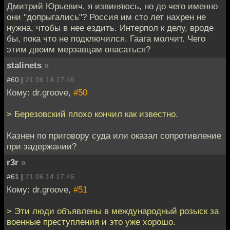
Дмитрий Юрьевич, я извиняюсь, но до чего именно
они "допрыгались"? Россия им сто лет нахрен не
нужна, чтобы в нее ездить. Интерпол к делу, вроде
бы, пока что не подключился. Гаага молчит. Чего
этим двоим мерзавцам опасаться?
stalinets
»
#60 |
21.06.14 17:46
Кому: dr.groove,
#50
> Березовский плохо кончил как известно.
Казнен по приговору суда или оказал сопротивление
при задержании?
r3r
»
#61 |
21.06.14 17:46
Кому: dr.groove,
#51
> Эти люди объявлены в международный розыск за
военные преступления и это уже хорошо.