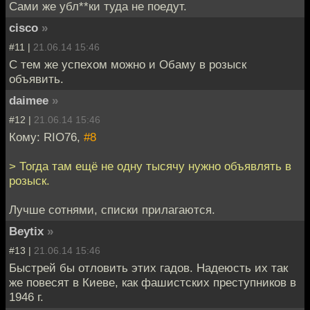
Сами же убл**ки туда не поедут.
cisco
»
#11 |
21.06.14 15:46
С тем же успехом можно и Обаму в розыск
объявить.
daimee
»
#12 |
21.06.14 15:46
Кому: RIO76,
#8
> Тогда там ещё не одну тысячу нужно объявлять в
розыск.
Лучше сотнями, списки прилагаются.
Beytix
»
#13 |
21.06.14 15:46
Быстрей бы отловить этих гадов. Надеюсть их так
же повесят в Киеве, как фашистских преступников в
1946 г.