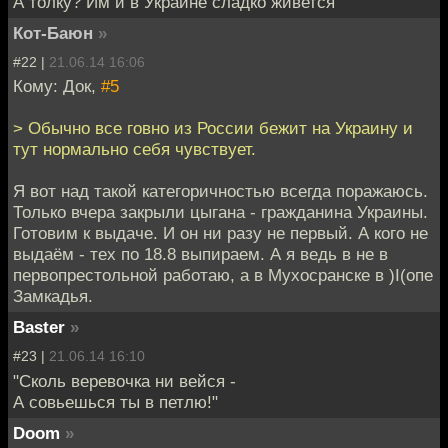
А толку? Им и в Украине сладко живется
Кот-Баюн
»
#22 |
21.06.14 16:06
Кому: Док,
#5
> Обычно все говно из России бежит на Украину и
тут нормально себя чувствует.
Я вот над такой категоричностью всегда поражаюсь.
Только вчера закрыли цыгана - гражданина Украины.
Готовим к выдаче. И он ни разу не первый. А кого не
выдаём - тех по 18.8 выпираем. А я ведь в не в
первопрестольной работаю, а в Мухосранске в )I(опе
Замкадья.
Baster
»
#23 |
21.06.14 16:10
"Сколь веревочка ни вейся -
А совьешься ты в петлю!"
Doom
»