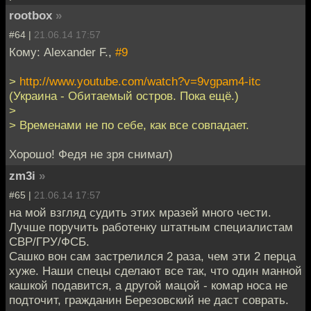
rootbox
»
#64 |
21.06.14 17:57
Кому: Alexander F.,
#9
>
http://www.youtube.com/watch?v=9vgpam4-itc
(Украина - Обитаемый остров. Пока ещё.)
>
> Временами не по себе, как все совпадает.
Хорошо! Федя не зря снимал)
zm3i
»
#65 |
21.06.14 17:57
на мой взгляд судить этих мразей много чести.
Лучше поручить работенку штатным специалистам
СВР/ГРУ/ФСБ.
Сашко вон сам застрелился 2 раза, чем эти 2 перца
хуже. Наши спецы сделают все так, что один манной
кашкой подавится, а другой мацой - комар носа не
подточит, гражданин Березовский не даст соврать.