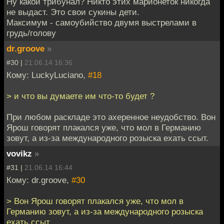
Ну какой трибунал? Никто этих марионеток никогда
не выдаст. Это свои сукины дети.
Максимум - самоубийство двумя выстрелами в
грудь/голову
dr.groove
»
#30 |
21.06.14 16:36
Кому: LuckyLuciano,
#18
> и что вы думаете им что-то будет ?
При любом раскладе это ахеренное неудобство. Вон
Ярош говорят плакался уже, что мол в Германию
зовут, а из-за международного розыска ехать ссыт.
vovikz
»
#31 |
21.06.14 16:44
Кому: dr.groove,
#30
> Вон Ярош говорят плакался уже, что мол в
Германию зовут, а из-за международного розыска
ехать ссыт.