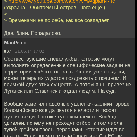
>
http://www.youtube.com/watch?v=9vgpam4-itc
(Украина - Обитаемый остров. Пока ещё.)
>
> Временами не по себе, как все совпадает.
Даа, блин. Попадалово.
MacPro
»
#37 |
21.06.14 17:02
Соотвествующие спецслужбы, которые могут
выполнять определенные специфические задачи на
территории любого гос-ва, в России уже созданы,
может теперь их удастся поздравить с почином. И
поимкой двух этих существ. А потом я бы привез их
Луганск или Славянск и отдал людям. На суд.
Вообще заметил подобные ушлепки-карлики, вроде
Коломийского всегда рвутся к власти и творят
жуткие вещи. Похоже тупо комплексы. Вообще
удивлен, почему не проходят отбор, в том числе
тупой фейсконтроль, персонажи, которые идут во
власть. Если посмотреть на "политиков" в ЕС ам