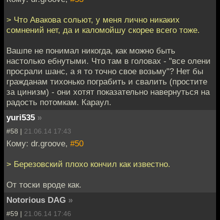
> Что Авакова сольют, у меня лично никаких
сомнений нет, да и каломойшу скорее всего тоже.
Вашпе не понимал никогда, как можно быть
настолько ебнутыми. Что там в головах - "все олени
просрали шанс, а я то точно свое возьму"? Нет бы
гражданам тихонько пограбить и свалить (простите
за цинизм) - они хотят показательно навернуться на
радость потомкам. Караул.
yuri535
»
#58 |
21.06.14 17:43
Кому: dr.groove,
#50
> Березовский плохо кончил как известно.
От тоски вроде как.
Notorious DAG
»
#59 |
21.06.14 17:46