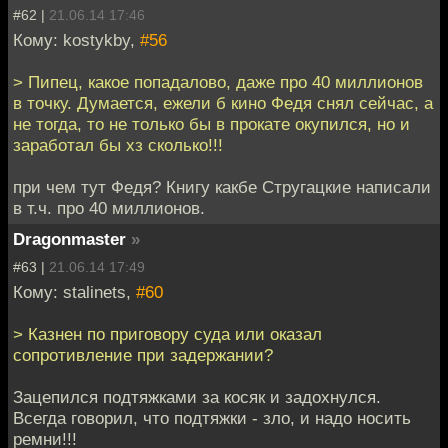
#62 |
21.06.14 17:46
Кому: kostykby,
#56
> Пипец, какое попадалово, даже про 40 миллионов
в точку. Думается, ежели б кино Федя снял сейчас, а
не тогда, то не только бы в прокате окупился, но и
заработал бы хз сколько!!!
при чем тут Федя? Книгу какбе Стругацкие написали
в т.ч. про 40 миллионов.
Dragonmaster
»
#63 |
21.06.14 17:49
Кому: stalinets,
#60
> Казнен по приговору суда или оказал
сопротивление при задержании?
Зацепился подтяжками за косяк и задохнулся.
Всегда говорил, что подтяжки - зло, и надо носить
ремни!!!