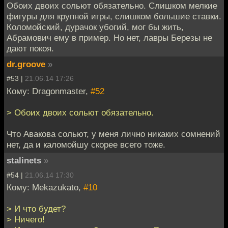
Обоих двоих сольют обязательно. Слишком мелкие
фигуры для крупной игры, слишком большие ставки.
Коломойский, дурачок убогий, мог бы жить,
Абрамович ему в пример. Но нет, лавры Березы не
дают покоя.
dr.groove
»
#53 |
21.06.14 17:26
Кому: Dragonmaster,
#52
> Обоих двоих сольют обязательно.
Что Авакова сольют, у меня лично никаких сомнений
нет, да и каломойшу скорее всего тоже.
stalinets
»
#54 |
21.06.14 17:30
Кому: Mekazukato,
#10
> И что будет?
> Ничего!