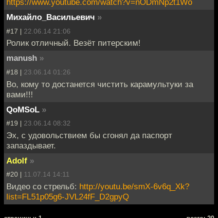
https://www.youtube.com/watch?v=nODmNp2t1Wo
Михайло_Васильевич
»
#17 |
22.06.14 21:06
Ролик отличный. Везёт питерским!
manush
»
#18 |
23.06.14 01:26
Во, кому то достанется чистить карамультуки за
вами!!!
QoMSoL
»
#19 |
23.06.14 08:32
Эх, с удовольствием бы сгонял да паспорт
запаздывает.
Adolf
»
#20 |
11.07.14 14:11
Видео со стрельб:
http://youtu.be/smX-6v6q_Xk?
list=FL51p05g6-JVL24fF_D2gpyQ