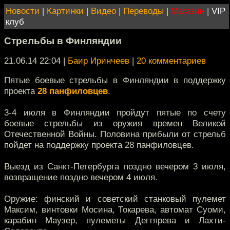
Новости
|
Картинки
|
Видео
|
Переводы
|
Магазин
|
VIP
клуб
Стрельбы в Финляндии
21.06.14 22:04
|
Баир Иринчеев
|
20 комментариев
Пятые боевые стрельбы в Финляндии в поддержку
проекта
28 панфиловцев
.
3-4 июля в Финляндии пройдут пятые по счету
боевые стрельбы из оружия времен Великой
Отечественной Войны. Половина прибыли от стрельб
пойдет на поддержку проекта 28 панфиловцев.
Выезд из Санкт-Петербурга поздно вечером 3 июля,
возвращение поздно вечером 4 июля.
Оружие: финский и советский станковый пулемет
Максим, винтовки Мосина, Токарева, автомат Суоми,
карабин Маузер, пулеметы Дегтярева и Лахти-