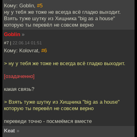
Кому: Goblin,
#5
ну у тебя же тоже не всегда всё гладко выходит.
Взять туже шутку из Хищника "big as a house"
которую ты перевёл не совсем верно
Goblin
»
#7 |
22.06.14 01:51
Кому: Kolovrat,
#6
> ну у тебя же тоже не всегда всё гладко выходит.
[озадаченно]
какая связь?
> Взять туже шутку из Хищника "big as a house"
которую ты перевёл не совсем верно
переведи точно - посмеёмся вместе
Keat
»