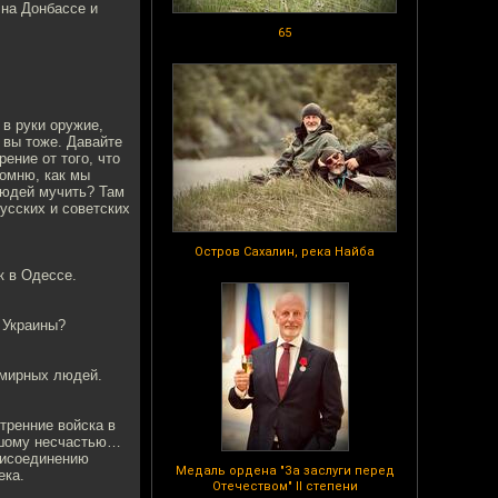
 на Донбассе и
65
 в руки оружие,
 вы тоже. Давайте
ение от того, что
помню, как мы
людей мучить? Там
усских и советских
Остров Сахалин, река Найба
к в Одессе.
 Украины?
 мирных людей.
утренние войска в
льшому несчастью…
рисоединению
Медаль ордена "За заслуги перед
ека.
Отечеством" II степени