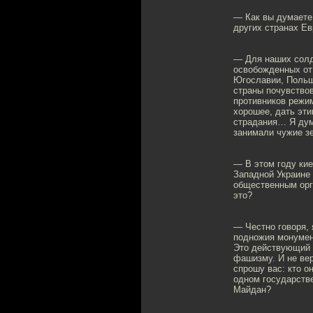
— Как вы думаете,
других странах Ев
— Для наших солда
освобожденных от
Югославии, Польш
страны почувство
противников режи
хорошее, дать эти
страдания… Я дума
занимали чужие з
— В этом году ки
Западной Украине
общественным орг
это?
— Честно говоря, 
подножия монумент
Это действующий м
фашизму. И не вер
спрошу вас: кто о
одном государств
Майдан?