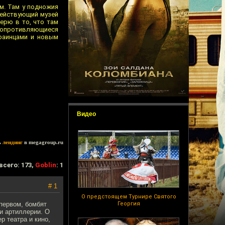
м. Там у подножия
действующий музей
верю в то, что там
, сопротивляющиеся
краинцами и новым
Видео
ь
лендинг
в megagroup.ru
всего: 173,
Goblin
: 1
# 1
О предстоящем Турнире Святого
 первом, бомбят
Георгия
 и артиллерии. О
р театра и кино,