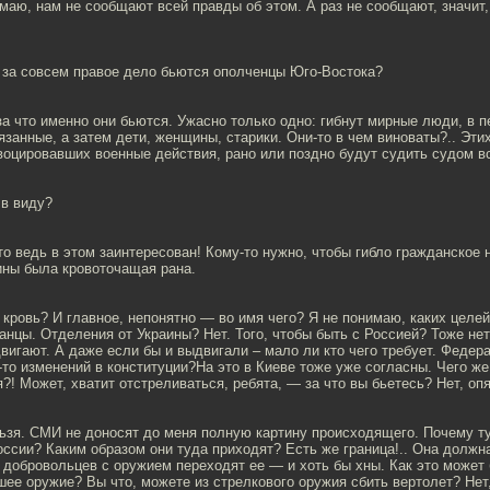
аю, нам не сообщают всей правды об этом. А раз не сообщают, значит,
 за совсем правое дело бьются ополченцы Юго-Востока?
а что именно они бьются. Ужасно только одно: гибнут мирные люди, в 
язанные, а затем дети, женщины, старики. Они-то в чем виноваты?.. Эти
воцировавших военные действия, рано или поздно будут судить судом в
 в виду?
то ведь в этом заинтересован! Кому-то нужно, чтобы гибло гражданское 
ины была кровоточащая рана.
кровь? И главное, непонятно — во имя чего? Я не понимаю, каких целе
нцы. Отделения от Украины? Нет. Того, чтобы быть с Россией? Тоже нет
вигают. А даже если бы и выдвигали – мало ли кто чего требует. Федер
то изменений в конституции?На это в Киеве тоже уже согласны. Чего ж
?! Может, хватит отстреливаться, ребята, — за что вы бьетесь? Нет, о
ьзя. СМИ не доносят до меня полную картину происходящего. Почему ту
ссии? Каким образом они туда приходят? Есть же граница!.. Она должна
и добровольцев с оружием переходят ее — и хоть бы хны. Как это может 
ее оружие? Вы что, можете из стрелкового оружия сбить вертолет? Нет,