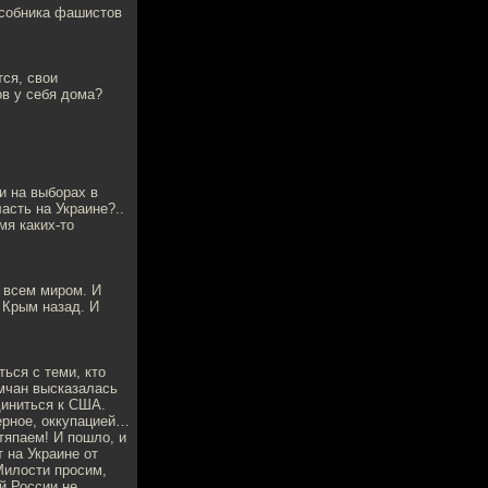
особника фашистов
ся, свои
ов у себя дома?
и на выборах в
асть на Украине?..
мя каких-то
о всем миром. И
 Крым назад. И
ься с теми, кто
ымчан высказалась
диниться к США.
ерное, оккупацией…
тяпаем! И пошло, и
 на Украине от
 Милости просим,
й России не