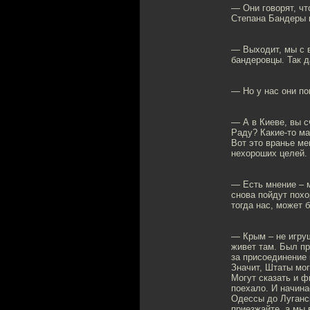
— Они говорят, чт
Степана Бандеры и
— Выходит, мы с в
бандеровцы. Так д
— Но у нас они п
— А в Киеве, вы с
Раду? Какие-то ма
Вот это вранье ме
нехороших целей. 
— Есть мнение – м
снова пойдут похо
тогда нас, может 
— Крым – не игруш
живет там. Был пр
за присоединение 
Значит, Штаты мог
Могут сказать и ф
поехало. И начин
Одессы до Луганск
приезжайте, а мы 