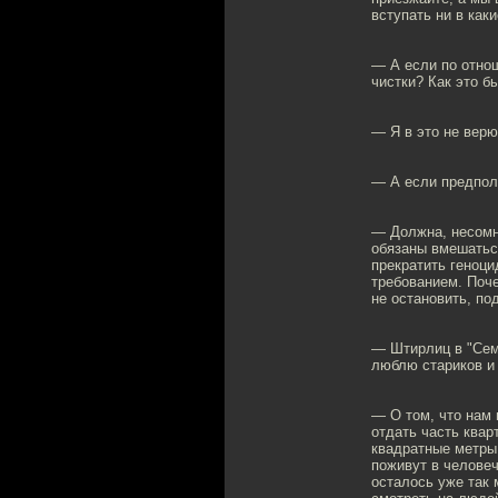
вступать ни в ка
— А если по отнош
чистки? Как это б
— Я в это не верю
— А если предпол
— Должна, несомне
обязаны вмешаться
прекратить геноци
требованием. Поче
не остановить, по
— Штирлиц в "Сем
люблю стариков и 
— О том, что нам 
отдать часть квар
квадратные метры 
поживут в человеч
осталось уже так 