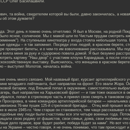
СССР Олег Басилашвили.
ич, та война, свидетелем которой вы были, давно закончилась, а новая
ы об этом думаете?
да. Этот день я помню очень отчетливо. Я был в Москве, на родной Покр
 было ясное, солнечное. Мы с мамой шли по Чистым прудам смотреть кин
ременник"). На ступеньках кинотеатра у входа стояла небольшая толпа.
ые одежды – я так запомнил. Посреди этих людей, в красном берете, с
тре проверяет билеты, и о чем-то им взволнованно рассказывала. Мы по
 взяла меня за руку и судорожно повела домой. Я был безумно расстро
треть картину "Наш двор" с участием клоуна Карандаша, а после этого
кохозяйственную выставку. Выяснилось, что женщина в красном берете
ио – выступил Молотов, началась война.
еня очень много связано. Мой названый брат, курсант артиллерийского 
чине младшего лейтенанта, был направлен на фронт. Его звали Жора. О
лковой батареи, под Вязьмой попал в окружение, самостоятельно выбра
агерь, был направлен на Харьковский фронт — и там тоже оказался в о
брался, попал в стрелковую часть и принял свою смерть в танковом ср
и Прохоровка, в чине командира артиллерийской батареи — начальника 
дивизиона 76-мм пушек 125-й стрелковой бригады… Отец мой прошел всю
е в июле 1945-го. Чем старше он становился, тем чаще рассказывал о в
 подобные ему люди были счастливы все эти четыре военных года. Пото
щищали свою родину от фашистов, свои семьи, дома, свои любимые лес
Наше дело правое, враг будет разбит, победа будет за нами". Но вот что
 на Украине – честно говоря, я не очень понимаю, что там происходит и 