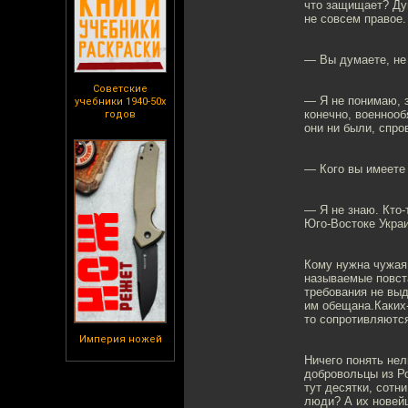
что защищает? Дум
не совсем правое.
— Вы думаете, не
Советские
— Я не понимаю, з
учебники 1940-50х
конечно, военнооб
годов
они ни были, спро
— Кого вы имеете
— Я не знаю. Кто-
Юго-Востоке Укра
Кому нужна чужая 
называемые повста
требования не выд
им обещана.Каких-
то сопротивляются
Империя ножей
Ничего понять нел
добровольцы из Ро
тут десятки, сотн
люди? А их новейш