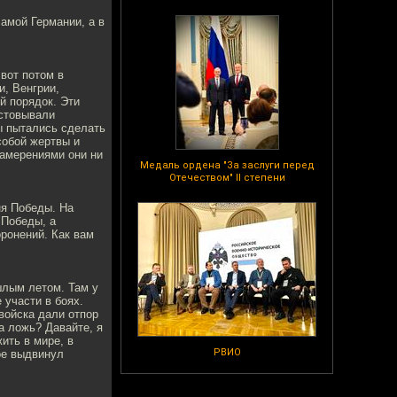
амой Германии, а в
вот потом в
, Венгрии,
й порядок. Эти
естовывали
ы пытались сделать
собой жертвы и
намерениями они ни
Медаль ордена "За заслуги перед
Отечеством" II степени
ня Победы. На
 Победы, а
ронений. Как вам
шлым летом. Там у
 участи в боях.
войска дали отпор
а ложь? Давайте, я
ить в мире, в
РВИО
ое выдвинул