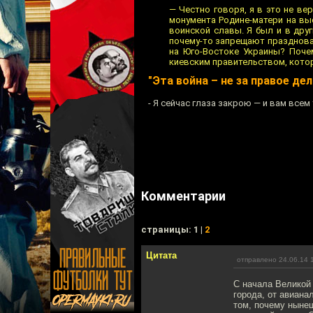
— Честно говоря, я в это не в
монумента Родине-матери на вы
воинской славы. Я был и в друг
почему-то запрещают праздноват
на Юго-Востоке Украины? Поче
киевским правительством, кото
"Эта война – не за правое дел
- Я сейчас глаза закрою — и вам всем 
Комментарии
cтраницы: 1 |
2
Цитата
отправлено 24.06.14 
С начала Великой 
города, от авиана
том, почему нынеш