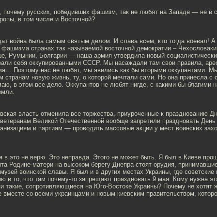
 почему русских, победивших фашизм, так не любят на Западе — не в с
ропы, в том числе и Восточной?
т война была самым святым делом. И слава всем, кто тогда воевал! А 
 фашизма странах так называемой восточной демократии – Чехословакии
е, Румынии, Болгарии — наша армия утвердила новый социалистически
вали себя оккупированными СССР. Мы насаждали там свои правила, ар
ма… Поэтому нас не любят, мы явились как бы вторыми оккупантами. М
м странам новую жизнь, ту, о которой мечтали сами. Но она принесла с 
ю, в этом все дело. Оккупантов не любят нигде, с какими бы благими 
емли.
евская власть отменила все торжества, приуроченные к празднованию Д
 ветеранам Великой Отечественной вообще запретили праздновать День
анизациям и партиям — проводить массовые акции у мест воинских захо
я в это не верю. Это неправда. Этого не может быть. Я был в Киеве про
а Родине-матери на высоком берегу Днепра стоят орудия, принимавшие
узей воинской славы. Я был и в других местах Украины, где советские 
ю в то, что там почему-то запрещают праздновать 9 мая. Кому нужна эт
ни такие, сопротивляющиеся на Юго-Востоке Украины? Почему не хотят ж
е вместе со всеми украинцами и новым киевским правительством, котор