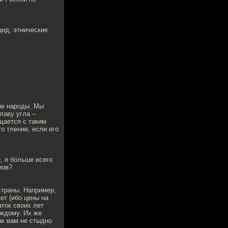
цид, этнические
ые народы. Мы
лаву угла –
ащается с таким
о тление, если его
, я больше всего
нов?
страны. Например,
ет (ибо цены на
ток своих лет
аждому. Их же
ак вам не стыдно