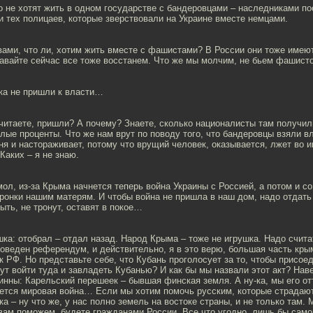
о не хотят жить в одном государстве с бандеровцами – наследниками п
 тех полицаев, которые зверствовали на Украине вместе немцами.
ами, что ли, хотим жить вместе с фашистами? В России они тоже имеют
авайте сейчас все тоже восстанем. Что же мы молчим, не бьем фашист
ока не пришли к власти…
читаете, пришли? А почему? Знаете, сколько националисты там получил
лые проценты. Что же нам врут по поводу того, что бандеровцы взяли вл
ня и настораживает, потому что врущий человек, оказывается, лжет во и
Каких – я не знаю.
ол, из-за Крыма начнется теперь война Украины с Россией, а потом и с
ронки нашим матерям. И чтобы война не пришла в наш дом, надо отдать
быть, не тронут, оставят в покое…
ка: отобрал – отдал назад. Народ Крыма – тоже не игрушка. Надо считат
оведен референдум, и действительно, я в это верю, большая часть кр
к РФ. Но представьте себе, что Кубань проголосует за то, чтобы присое
ут войти туда и завладеть Кубанью? И как бы мы назвали этот акт? Нав
инны: Карельский перешеек – бывшая финская земля. А ну-ка, мы его от
ается мировая война… Если мы хотим помочь русским, которые страдают
а – ну что же, у нас полно земель на востоке страны, и не только там.
вам поможем, будете гражданами России. Все что угодно, лишь бы само