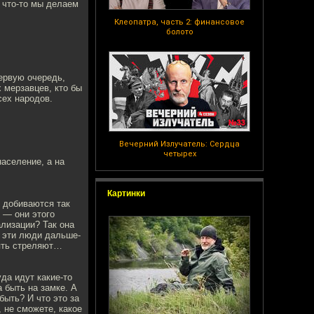
 что-то мы делаем
Клеопатра, часть 2: финансовое
болото
первую очередь,
х мерзавцев, кто бы
сех народов.
Вечерний Излучатель: Сердца
четырех
население, а на
Картинки
й добиваются так
 — они этого
ализации? Так она
е эти люди дальше-
пять стреляют…
да идут какие-то
 быть на замке. А
быть? И что это за
 не сможете, какое