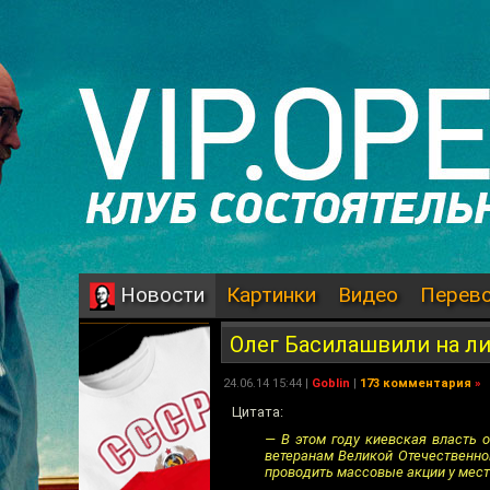
Картинки
Видео
Перев
Новости
Олег Басилашвили на л
24.06.14 15:44 |
Goblin
|
173 комментария
»
Цитата:
— В этом году киевская власть 
ветеранам Великой Отечественно
проводить массовые акции у мест 