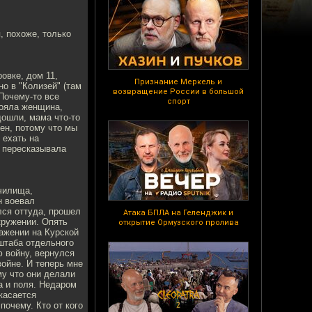
, похоже, только
овке, дом 11,
Признание Меркель и
о в "Колизей" (там
возвращение России в большой
 Почему-то все
спорт
тояла женщина,
дошли, мама что-то
ен, потому что мы
 ехать на
 пересказывала
училища,
н воевал
лся оттуда, прошел
Атака БПЛА на Геленджик и
кружении. Опять
открытие Ормузского пролива
ажении на Курской
штаба отдельного
 войну, вернулся
ойне. И теперь мне
му что они делали
а и поля. Недаром
 касается
почему. Кто от кого