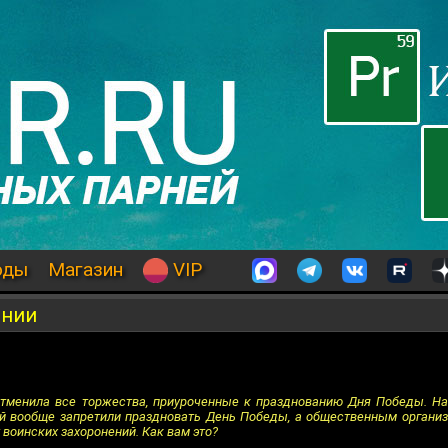
оды
Магазин
VIP
инии
отменила все торжества, приуроченные к празднованию Дня Победы. Н
й вообще запретили праздновать День Победы, а общественным органи
воинских захоронений. Как вам это?