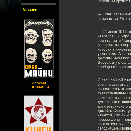
народный артист 
Магазин
— Олег Валерианов
начинается. Что в
— 22 июня 1941 го
квартира 15. Утро
сейчас театр "Сов
были одеты в черн
которая в кинотеа
услышала. А потом
должны были посмо
Всесоюзную сельс
сообщение по рад
С этой войной у м
Магазин
окончивший его в 
ОПЕРМАЙКИ
начальником стре
фильтрационный л
самостоятельно вы
дуге около станци
артиллерийского 
домой майором, уж
кажется, что он и
правое дело – за
наш лозунг был: "
сегодняшней войны