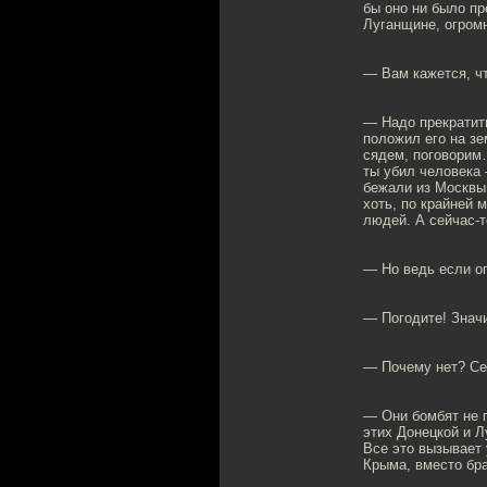
бы оно ни было пр
Луганщине, огром
— Вам кажется, ч
— Надо прекратить
положил его на зе
сядем, поговорим…
ты убил человека 
бежали из Москвы 
хоть, по крайней 
людей. А сейчас-т
— Но ведь если о
— Погодите! Значи
— Почему нет? Се
— Они бомбят не г
этих Донецкой и 
Все это вызывает
Крыма, вместо бра