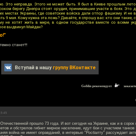
ерю. Это неправда. Этого не может быть. Я был в Киеве прошлым лето
соком берегу Днепра стоят орудия, принимавшие участи в боях. Это 
их местах Украины, где советские войска дали отпор фашизму. И не 
ь 9 мая. Кому нужна эта ложь? Давайте, я спрошу вас: кто они такие
му не хотят жить в мире, в одном государстве вместе со всеми у
рое выдвинул Майдан?
о!"
темно станет!!!
Вступай в нашу
группу ВКонтакте
Goblin рекомендует
заказат
15:45
Отечественной прошло 73 года. И вот сегодня на Украине, как и в сорок
летов и обстрелов гибнет мирное население, идут бои с участием танков
няя война не имеет оправданий, в интервью "Росбалту" рассуждает акте