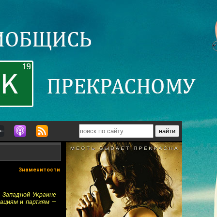
Знаменитости
а Западной Украине
зациям и партиям —