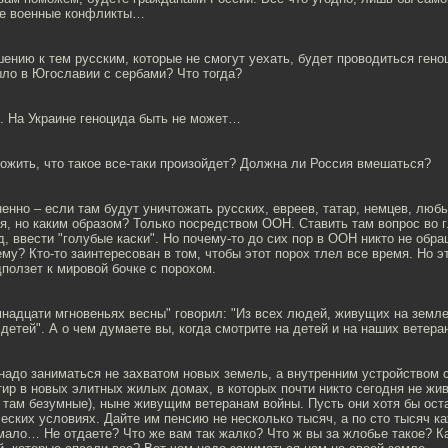
кие военные конфликты…
ению к тем русским, которые не смогут уехать, будет проводиться гено
ыло в Югославии с сербами? Что тогда?
. На Украине геноцида быть не может…
ожить, что такое все-таки произойдет? Должна ли Россия вмешаться?
нно – если там будут уничтожать русских, евреев, татар, немцев, люб
, но каким образом? Только посредством ООН. Ставить там вопрос во г
д, ввести "голубые каски". Но почему-то до сих пор в ООН никто не обр
му? Кто-то заинтересован в том, чтобы этот порох тлел все время. Но эт
дползет к мировой бочке с порохом.
надцати мгновеньях весны" говорил: "Из всех людей, живущих на земле
детей". А о чем думаете вы, когда смотрите на детей и на наших ветера
надо заниматься не захватом новых земель, а внутренним устройством 
тир в новых элитных жилых домах, в которых почти никто сегодня не жив
там безумные), ныне живущим ветеранам войны. Пусть они хотя бы оста
еских условиях. Дайте им пенсию не несколько тысяч, а по сто тысяч к
мало… Не отдаете? Что же вам так жалко? Что ж вы за жлобье такое? К