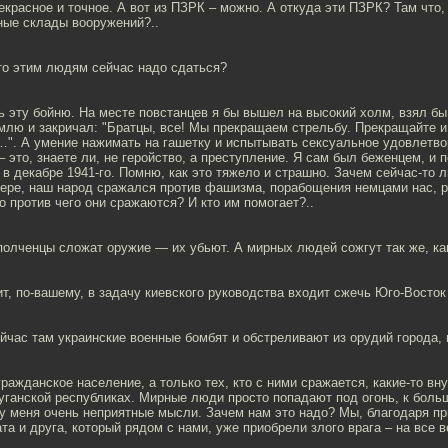
екрасное и точное. А вот из ПЗРК – можно. А откуда эти ПЗРК? Там что,
ные склады вооружений?..
то этим людям сейчас надо сдаться?
 эту бойню. На месте повстанцев я бы вышел на высокий холм, взял бы
млю и закричал: "Братцы, все! Мы прекращаем стрельбу. Прекращайте и
". А умение нажимать на гашетку и испытывать сексуальное удовлетвор
– это, знаете ли, не геройство, а преступление. Я сам был беженцем, и 
в декабре 1941-го. Помню, как это тяжело и страшно. Зачем сейчас-то 
мере, наш народ сражался против фашизма, порабощения немцами нас, р
о против чего они сражаются? И кто им помогает?..
полченцы сложат оружие — их убьют. А мирных людей сожгут так же, ка
т, по-вашему, в задачу киевского руководства входит сжечь Юго-Восток
йчас там украинские военные бомбят и обстреливают из орудий города,
ражданское население, а только тех, кто с ними сражается, какие-то вн
Луганской республиках. Мирные люди просто попадают под огонь, к бо
 у меня очень неприятные мысли. Зачем нам это надо? Мы, благодаря п
та и друга, который рядом с нами, уже приобрели злого врага – на все в