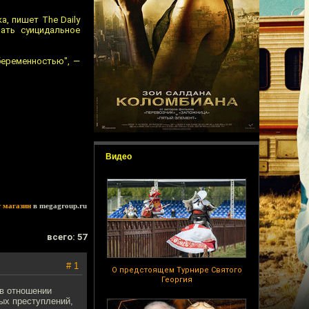
, пишет The Daily
ать суицидальное
 беременностью", —
Видео
т магазин
в megagroup.ru
всего: 57
# 1
О предстоящем Турнире Святого
Георгия
в отношении
ых преступлений,