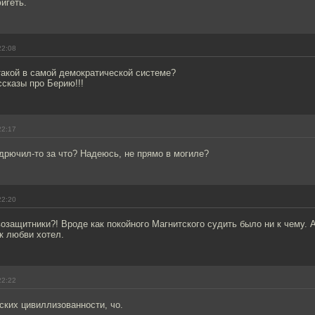
игеть.
22:08
такой в самой демократической системе?
сказы про Берию!!!
22:17
дрючил-то за что? Надеюсь, не прямо в могиле?
22:20
озащитники?! Вроде как покойного Магнитского судить было ни к чему. А
к любви хотел.
22:22
сских цивиллизованности, чо.