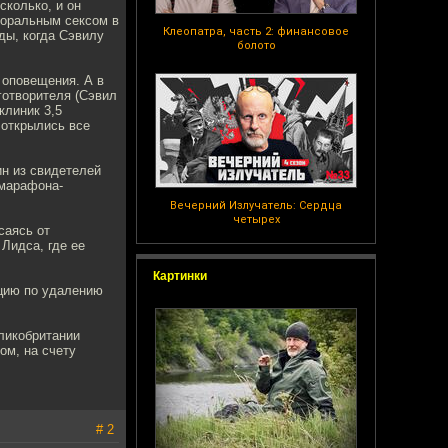
сколько, и он
 оральным сексом в
Клеопатра, часть 2: финансовое
ды, когда Сэвилу
болото
 оповещения. А в
готворителя (Сэвил
 клиник 3,5
 открылись все
н из свидетелей
 марафона-
Вечерний Излучатель: Сердца
четырех
саясь от
Лидса, где ее
Картинки
ацию по удалению
еликобритании
ом, на счету
# 2