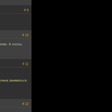
# 9
# 10
илию. А хохлы,
# 11
лжна заниматься..
# 12