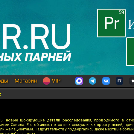
оды
Магазин
VIP
к
ны новые шокирующие детали расследования, проводимого в отн
мми Сэвила. Его обвиняют в сотнях сексуальных преступлений, при
ли же пациентами. Надругательству подвергались даже мертвые больн
вениры" на память.