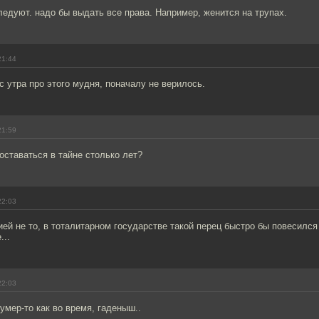
ледуют. надо бы выдать все права. Например, женится на трупах.
21:44
 утра про этого мудня, поначалу не верилось.
21:59
 оставаться в тайне столько лет?
22:03
ией не то, в тоталитарном государстве такой перец быстро бы повесился
...
22:03
 умер-то как во время, гаденыш..