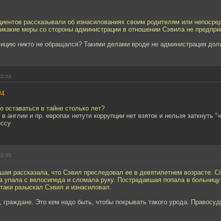
циентов рассказывали об изнасилованиях своим родителям или непосре
никакие меры со стороны администрации в отношении Сэвила не предпр
лицию никто не обращался? Такими делами вроде не администрация дол
22:03
#4
ло оставаться в тайне столько лет?
 в англии и пр. европах нетути коррупции нет взяток и нельзя заткнуть "
ессу
22:05
шая рассказала, что Сэвил преследовал ее в девятилетнем возрасте. С
 упала с велосипеда и сломала руку. Пострадавшая попала в больницу 
таки разыскал Сэвил и изнасиловал.
, граждане. Это кем надо быть, чтобы покрывать такого урода. Правосуди
.