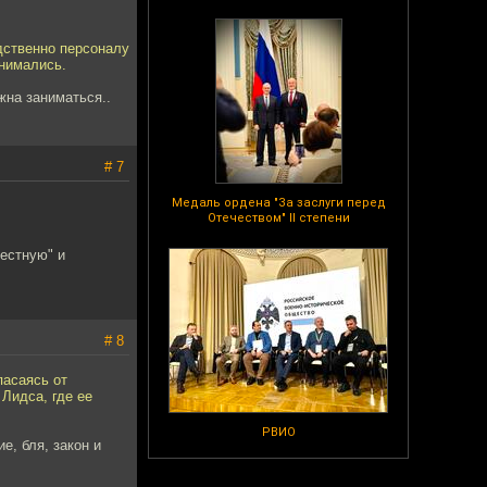
дственно персоналу
инимались.
жна заниматься..
# 7
Медаль ордена "За заслуги перед
Отечеством" II степени
честную" и
# 8
пасаясь от
Лидса, где ее
РВИО
е, бля, закон и