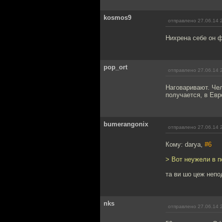
kosmos9
отправлено 27.06.14 
Нихрена себе он 
pop_ort
отправлено 27.06.14 
Наговаривают. Че
получается, в Евр
bumerangonix
отправлено 27.06.14 
Кому: darya,
#6
> Вот неужели в 
та ви шо цеж не
nks
отправлено 27.06.14 