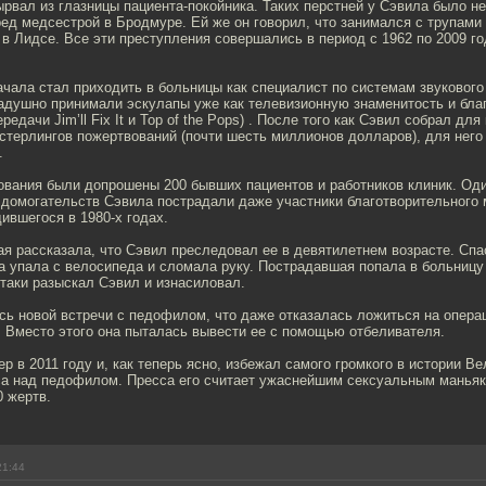
рвал из глазницы пациента-покойника. Таких перстней у Сэвила было не
ед медсестрой в Бродмуре. Ей же он говорил, что занимался с трупами
в Лидсе. Все эти преступления совершались в период с 1962 по 2009 го
чала стал приходить в больницы как специалист по системам звукового
адушно принимали эскулапы уже как телевизионную знаменитость и бла
едачи Jim’ll Fix It и Top of the Pops) . После того как Сэвил собрал для
стерлингов пожертвований (почти шесть миллионов долларов), для него
.
ования были допрошены 200 бывших пациентов и работников клиник. Оди
т домогательств Сэвила пострадали даже участники благотворительного
ившегося в 1980-х годах.
я рассказала, что Сэвил преследовал ее в девятилетнем возрасте. Спа
 упала с велосипеда и сломала руку. Пострадавшая попала в больницу 
таки разыскал Сэвил и изнасиловал.
ась новой встречи с педофилом, что даже отказалась ложиться на опер
. Вместо этого она пыталась вывести ее с помощью отбеливателя.
 в 2011 году и, как теперь ясно, избежал самого громкого в истории В
са над педофилом. Пресса его считает ужаснейшим сексуальным маньяк
0 жертв.
21:44