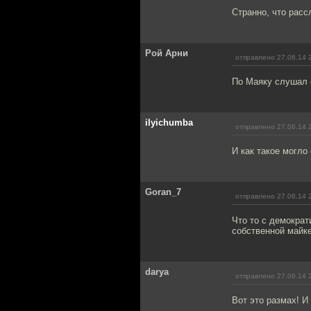
Странно, что расс
Рой Арни
отправлено 27.06.14 
По Маяку слушал с
ilyichumba
отправлено 27.06.14 
И как такое могло
Goran_7
отправлено 27.06.14 
Что то с демократ
собственной майке
darya
отправлено 27.06.14 
Вот это размах! И