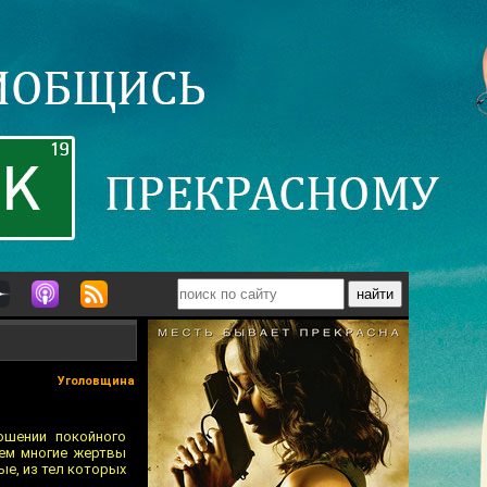
Уголовщина
ошении покойного
чем многие жертвы
ые, из тел которых