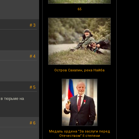
65
# 3
# 4
Остров Сахалин, река Найба
# 5
 в тюрьме на
# 6
Медаль ордена "За заслуги перед
Отечеством" II степени