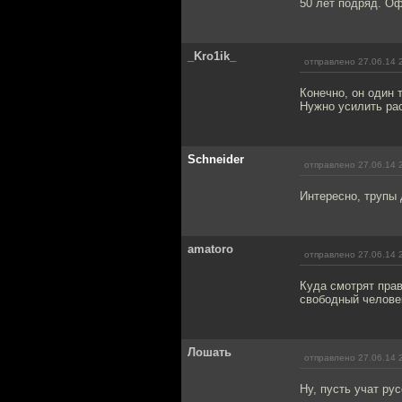
50 лет подряд. Оф
_Kro1ik_
отправлено 27.06.14 
Конечно, он один 
Нужно усилить рас
Schneider
отправлено 27.06.14 
Интересно, трупы 
amatoro
отправлено 27.06.14 
Куда смотрят прав
свободный челове
Лошать
отправлено 27.06.14 
Ну, пусть учат ру