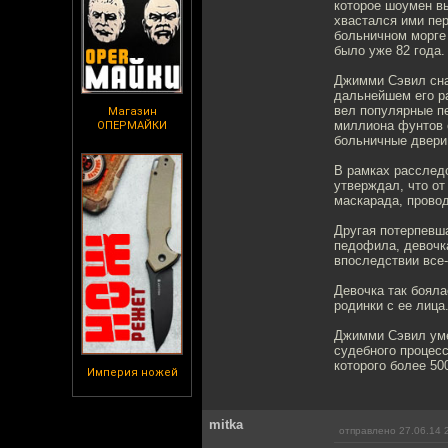
которое шоумен вы
хвастался ими пер
больничном морге 
было уже 82 года.
Джимми Сэвил сна
дальнейшем его р
вел популярные пер
Магазин
миллиона фунтов 
ОПЕРМАЙКИ
больничные двери
В рамках расслед
утверждал, что о
маскарада, провод
Другая потерпевша
педофила, девочка
впоследствии все-
Девочка так боял
родинки с ее лица
Джимми Сэвил умер
судебного процес
которого более 50
Империя ножей
mitka
отправлено 27.06.14 