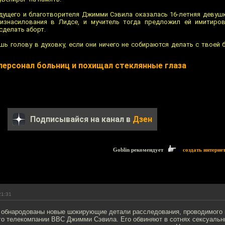
дущего и благотворителя Джимми Сэвила оказалась 16-летняя девушка
 изнасилования в Лидсе, и мучитель тогда предложил ей имитиров
сделать аборт.
шь голову в духовку, если они ничего не собираются делать с твоей
персонал больниц и похищал стеклянные глаза
Подписывайся на канал в
Дзен
Goblin рекомендует
создать интерне
21:31
 обнародованы новые шокирующие детали расследования, проводимого 
го телекомпании BBC Джимми Сэвила. Его обвиняют в сотнях сексуальн