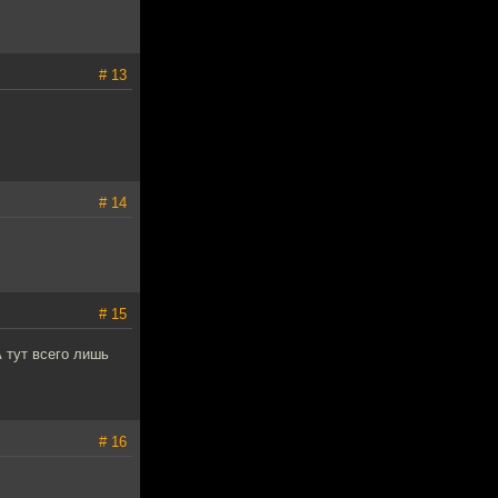
# 13
# 14
# 15
 тут всего лишь
# 16