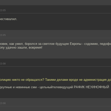
22:05
фестивалил.
22:05
ловек, как умел, боролся за светлое будущее Европы - содомию, педоф
опу удачно зашли, вовремя!
22:08
полицию никто не обращался? Такими делами вроде не администрация до
подкупные и невинные сми - цельныйтелеведущий РАФИК НЕУИНОФНЫЙ
22:08