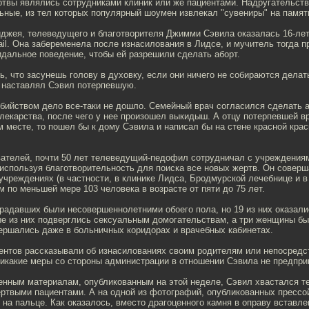
ртвы являлись сотрудниками клиник или же пациентами. Надругательст
ьные, из тел которых популярный шоумен извлекал "сувениры" на памят
иджея, телеведущего и благотворителя Джимми Сэвила оказалась 16-ле
ail. Она забеременела после изнасилования в Лидсе, и мучитель тогда 
дальное поведение, чтобы ей разрешили сделать аборт.
ь, что засунешь голову в духовку, если они ничего не собираются делат
- наставлял Сэвил потерпевшую.
бийством дело все-таки не дошло. Семейный врач согласился сделать а
екарства, после чего у нее произошел выкидыш. А отцу потерпевшей вр
 месте, то пошел бы к дому Сэвила и написал бы на стене красной кра
ателей, почти 50 лет телеведущий-педофил сотрудничал с учреждения
 используя благотворительность для поиска все новых жертв. Он совер
учреждениях (в частности, в клинике Лидса, Бродмурской лечебнице и в 
м по меньшей мере 103 человека в возрасте от пяти до 75 лет.
радавших были несовершеннолетними обоего пола, но 19 из них оказал
ые из них подверглись сексуальным домогательствам, а три женщины б
ершались даже в больничных коридорах и врачебных кабинетах.
ентов рассказывали об изнасилованиях своим родителям или непосредс
никакие меры со стороны администрации в отношении Сэвила не предпр
енным материалам, опубликованным на этой неделе, Сэвил хвастался т
ртвыми пациентами. А на одной из фотографий, опубликованных прессой
на пальце. Как оказалось, вместо драгоценного камня в оправу вставле