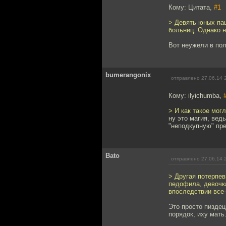
Кому: Цитата,
#1
> Девять юных па
больниц. Однако 
Вот неужели в по
bumerangonix
отправлено 27.06.14 
Кому: ilyichumba,
> И как такое мог
ну это магия, ведь
"неподкупную" пр
Bato
отправлено 27.06.14 
> Другая потерпев
педофила, девочка
впоследствии все-
Это просто пиздец
порядок, иху мать