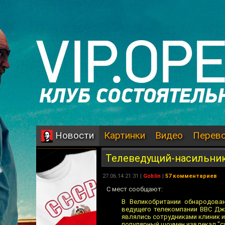
Картинки
Видео
Перев
Новости
Телеведущий-насильни
27.06.14 21:31 |
Goblin
|
57 комментариев
С мест сообщают:
В Великобритании обнародова
ведущего телекомпании BBC Джи
являлись сотрудниками клиник и
популярный шоумен извлекал "су