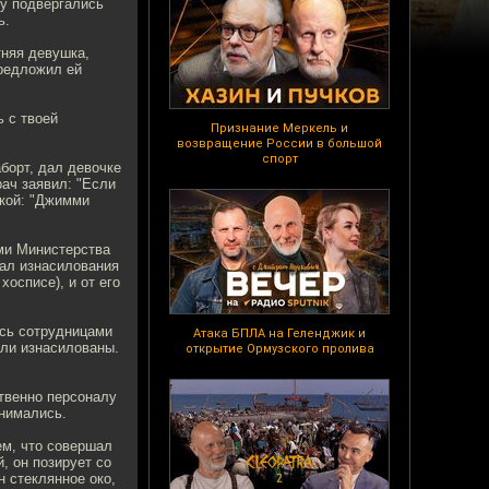
ву подвергались
ь.
тняя девушка,
предложил ей
ь с твоей
Признание Меркель и
возвращение России в большой
спорт
борт, дал девочке
ач заявил: "Если
ской: "Джимми
ми Министерства
шал изнасилования
хосписе), и от его
ись сотрудницами
Атака БПЛА на Геленджик и
ыли изнасилованы.
открытие Ормузского пролива
твенно персоналу
инимались.
ем, что совершал
, он позирует со
н стеклянное око,