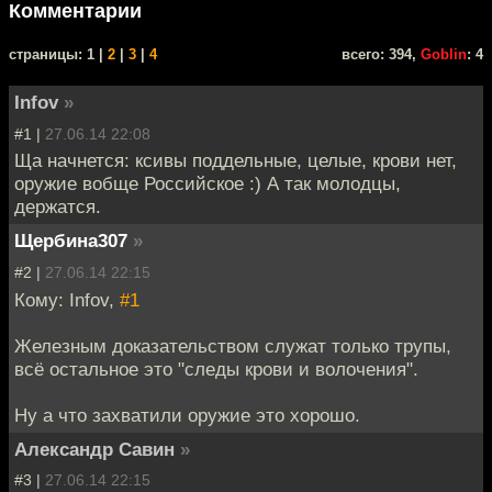
Комментарии
cтраницы: 1 |
2
|
3
|
4
всего: 394,
Goblin
: 4
Infov
»
#1 |
27.06.14 22:08
Ща начнется: ксивы поддельные, целые, крови нет,
оружие вобще Российское :) А так молодцы,
держатся.
Щербина307
»
#2 |
27.06.14 22:15
Кому: Infov,
#1
Железным доказательством служат только трупы,
всё остальное это "следы крови и волочения".
Ну а что захватили оружие это хорошо.
Александр Савин
»
#3 |
27.06.14 22:15