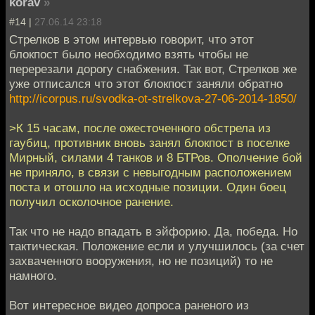
korav
»
#14 |
27.06.14 23:18
Стрелков в этом интервью говорит, что этот
блокпост было необходимо взять чтобы не
перерезали дорогу снабжения. Так вот, Стрелков же
уже отписался что этот блокпост заняли обратно
http://icorpus.ru/svodka-ot-strelkova-27-06-2014-1850/
>К 15 часам, после ожесточенного обстрела из
гаубиц, противник вновь занял блокпост в поселке
Мирный, силами 4 танков и 8 БТРов. Ополчение бой
не приняло, в связи с невыгодным расположением
поста и отошло на исходные позиции. Один боец
получил осколочное ранение.
Так что не надо впадать в эйфорию. Да, победа. Но
тактическая. Положение если и улучшилось (за счет
захваченного вооружения, но не позиций) то не
намного.
Вот интересное видео допроса раненого из