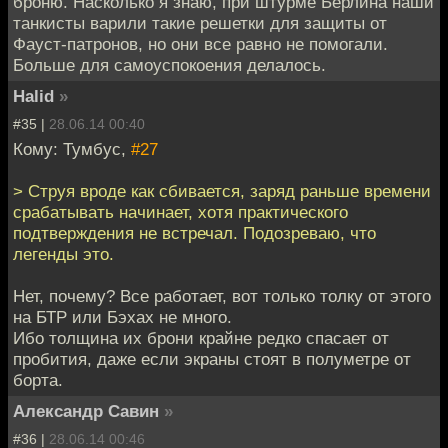
броню. Насколько я знаю, при штурме Берлина наши
танкисты варили такие решетки для защиты от
Фауст-патронов, но они все равно не помогали.
Больше для самоуспокоения делалось.
Halid
»
#35 |
28.06.14 00:40
Кому: Тумбус,
#27
> Струя вроде как сбивается, заряд раньше времени
срабатывать начинает, хотя практического
подтверждения не встречал. Подозреваю, что
легенды это.
Нет, почему? Все работает, вот только толку от этого
на БТР или Бэхах не много.
Ибо толщина их брони крайне редко спасает от
пробития, даже если экраны стоят в полуметре от
борта.
Александр Савин
»
#36 |
28.06.14 00:46