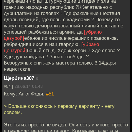
черенками лопат штурмующие цитадели зла на
границах народных республик ?!Желательно с
дуршлагами на головах ! Где факельные шествия
вдоль позиций, где попы с кадилами ? Почему то
кажут только деморализованный личный состав не
успевшей разбежаться армии, да
[убрано
цезурой]
ебанов из числа вчерашних правосеков,
ребрендившихся в нац.гвардию.
[убрано
цензурой]
баный стыд. Хде ж херои ? Хде слава ?
Хде дух майдана ? Запах свободы ?
Безоружных они жечь мастера только, 3.14дары
нацистские.
Щербина307
»
#54 |
28.06.14 01:43
Кому: Анкл Федя,
#51
> Больше склоняюсь к первому варианту - нету
совсем.
Это ты их просто не видел. Они есть и много, просто
в руководстве нет ни одного. Коммунисты кстати