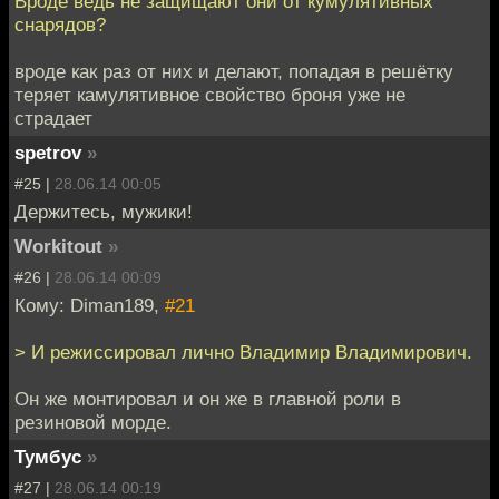
Вроде ведь не защищают они от кумулятивных
снарядов?
вроде как раз от них и делают, попадая в решётку
теряет камулятивное свойство броня уже не
страдает
spetrov
»
#25 |
28.06.14 00:05
Держитесь, мужики!
Workitout
»
#26 |
28.06.14 00:09
Кому: Diman189,
#21
> И режиссировал лично Владимир Владимирович.
Он же монтировал и он же в главной роли в
резиновой морде.
Тумбус
»
#27 |
28.06.14 00:19