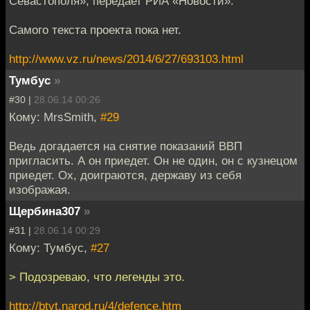
Севастополя», передает РИА «Новости».
Самого текста проекта пока нет.
http://www.vz.ru/news/2014/6/27/693103.html
Тумбус
»
#30 |
28.06.14 00:26
Кому: MrsSmith,
#29
Ведь догадается на снятие показаний ВВП
пригласить. А он приедет. Он не один, он с кузнецом
приедет. Ох, доиграются, державу из себя
изображая.
Щербина307
»
#31 |
28.06.14 00:29
Кому: Тумбус,
#27
> Подозреваю, что легенды это.
http://btvt.narod.ru/4/defence.htm