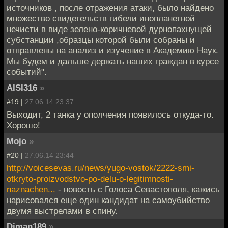
источников , после отражения атаки, было найдено
множество свидетельств гибели инопланетной
нечисти в виде зелено-коричневой дурнопахнущей
субстанции ,образцы которой были собраны и
отправлены на анализ и изучение в Академию Наук.
Мы будем и дальше держать наших граждан в курсе
событий".
AISI316
»
#19 |
27.06.14 23:37
Выходит, 2 танка у ополчения появилось откуда-то.
Хорошо!
Mojo
»
#20 |
27.06.14 23:44
http://voicesevas.ru/news/yugo-vostok/2222-smi-
otkryto-proizvodstvo-po-delu-o-legitimnosti-
naznachen...
- новость с Голоса Севастополя, кажись
нарисовался еще один кандидат на самоубийство
двумя выстрелами в спину.
Diman189
»