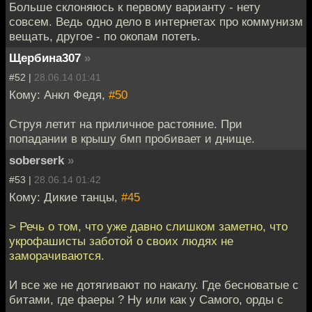
Больше склоняюсь к первому варианту - нету
совсем. Ведь одно дело в интернетах про коммунизм
вещать, другое - по окопам потеть.
Щербина307
»
#52 |
28.06.14 01:41
Кому: Анкл Федя,
#50
Струя летит на приличное растояние. При
попадании в крышу бмп пробивает и днище.
soberserk
»
#53 |
28.06.14 01:42
Кому: Дикие танцы,
#45
> Речь о том, что уже давно слишком заметно, что
укрофашисты заботой о своих людях не
заморачиваются.
И все же не дотягивают по накалу. Где бесноватые с
битами, где фаеры ? Ну или как у Самого, орды с