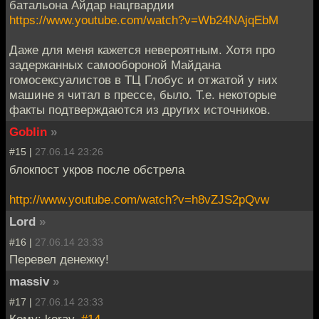
батальона Айдар нацгвардии
https://www.youtube.com/watch?v=Wb24NAjqEbM
Даже для меня кажется невероятным. Хотя про
задержанных самообороной Майдана
гомосексуалистов в ТЦ Глобус и отжатой у них
машине я читал в прессе, было. Т.е. некоторые
факты подтверждаются из других источников.
Goblin
»
#15 |
27.06.14 23:26
блокпост укров после обстрела
http://www.youtube.com/watch?v=h8vZJS2pQvw
Lord
»
#16 |
27.06.14 23:33
Перевел денежку!
massiv
»
#17 |
27.06.14 23:33