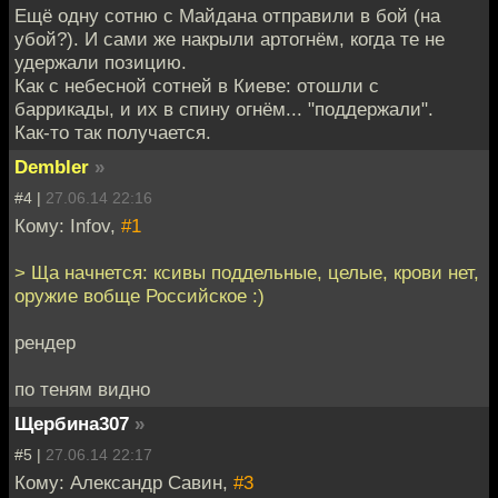
Ещё одну сотню с Майдана отправили в бой (на
убой?). И сами же накрыли артогнём, когда те не
удержали позицию.
Как с небесной сотней в Киеве: отошли с
баррикады, и их в спину огнём... "поддержали".
Как-то так получается.
Dembler
»
#4 |
27.06.14 22:16
Кому: Infov,
#1
> Ща начнется: ксивы поддельные, целые, крови нет,
оружие вобще Российское :)
рендер
по теням видно
Щербина307
»
#5 |
27.06.14 22:17
Кому: Александр Савин,
#3