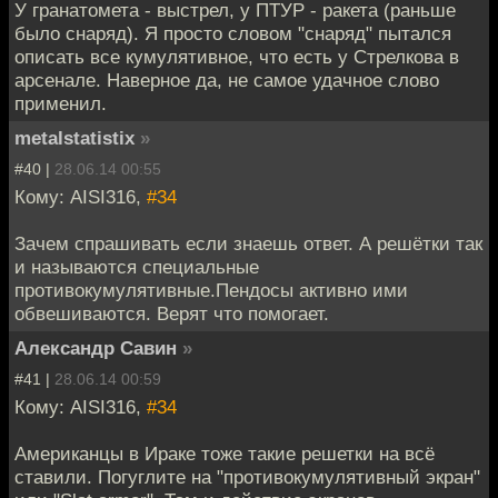
У гранатомета - выстрел, у ПТУР - ракета (раньше
было снаряд). Я просто словом "снаряд" пытался
описать все кумулятивное, что есть у Стрелкова в
арсенале. Наверное да, не самое удачное слово
применил.
metalstatistix
»
#40 |
28.06.14 00:55
Кому: AISI316,
#34
Зачем спрашивать если знаешь ответ. А решётки так
и называются специальные
противокумулятивные.Пендосы активно ими
обвешиваются. Верят что помогает.
Александр Савин
»
#41 |
28.06.14 00:59
Кому: AISI316,
#34
Американцы в Ираке тоже такие решетки на всё
ставили. Погуглите на "противокумулятивный экран"