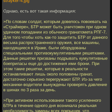
strayker-4.jpg
Однако, есть вот такая информация:
>По словам солдат, которым довелось повоевать на
«Страйкере», БТР может быть уничтожен при одном
удачном попадании из обычного гранатомета РПГ-7.
Для того чтобы хоть как-то защитить БТР от данного
весьма распространенного оружия, все машины,
находящиеся в Ираке, были оборудованы
специальными противокумулятивными решетками.
Данные решетки призваны подрывать кумулятивные
боеприпасы еще до достижения ими брони. При
этом такие решетки, которые в реальности
останавливают лишь около половины гранат,
достаточно серьезно перегружают БТР. Из-за чего
механики-водители вынуждены проверять давление
в шинах по 3 раза за день.
>При активном использовании такого усиленного
БТРа в течение одного дня возникала реальная
необходимость замены всех покрышек, что