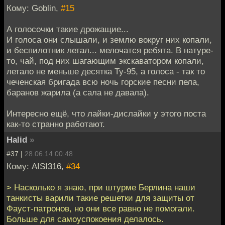
Кому: Goblin,
#15
А голосочки такие дрожащие...
И голоса они слышали, и землю вокруг них копали,
и беспилотник летал... мелочатся ребята. В натуре-
то, чай, под них шагающим экскаватором копали,
летало не меньше десятка Ту-95, а голоса - так то
чеченская бригада всю ночь горские песни пела,
баранов жарила (а сала не давала).
Интересно ещё, что лайки-дислайки у этого поста
как-то странно работают.
Halid
»
#37 |
28.06.14 00:48
Кому: AISI316,
#34
> Насколько я знаю, при штурме Берлина наши
танкисты варили такие решетки для защиты от
Фауст-патронов, но они все равно не помогали.
Больше для самоуспокоения делалось.