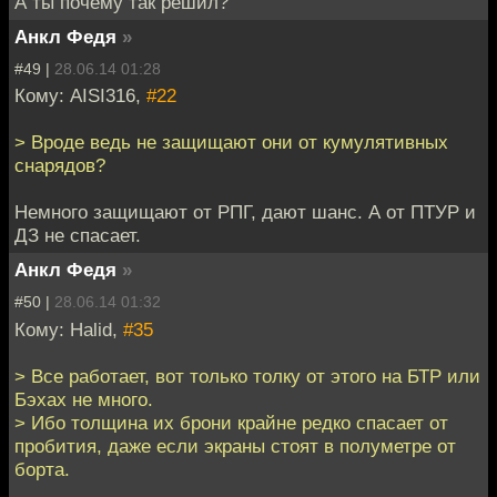
А ты почему так решил?
Анкл Федя
»
#49 |
28.06.14 01:28
Кому: AISI316,
#22
> Вроде ведь не защищают они от кумулятивных
снарядов?
Немного защищают от РПГ, дают шанс. А от ПТУР и
ДЗ не спасает.
Анкл Федя
»
#50 |
28.06.14 01:32
Кому: Halid,
#35
> Все работает, вот только толку от этого на БТР или
Бэхах не много.
> Ибо толщина их брони крайне редко спасает от
пробития, даже если экраны стоят в полуметре от
борта.