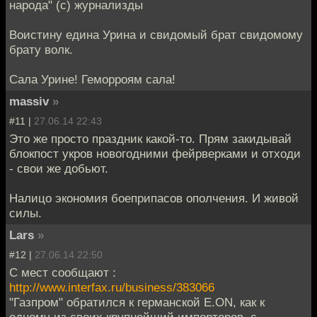
народа" (с) журнализды
Воистину едина Урина и свидомый брат свидомому
брату волк.
Сала Урине! Геморроям сала!
massiv
»
#11 |
27.06.14 22:43
Это же просто праздник какой-то. Прям закидывай
блокпост укров новогодними фейрверками и отходи
- свои же добьют.
Налицо экономия боеприпасов ополчения. И живой
силы.
Lars
»
#12 |
27.06.14 22:50
С мест сообщают :
http://www.interfax.ru/business/383066
"Газпром" обратился к германской E.ON, как к