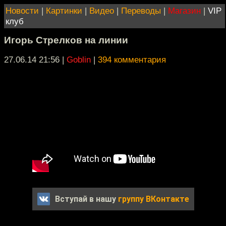
Новости
|
Картинки
|
Видео
|
Переводы
|
Магазин
|
VIP
клуб
Игорь Стрелков на линии
27.06.14 21:56
|
Goblin
|
394 комментария
Вступай в нашу
группу ВКонтакте