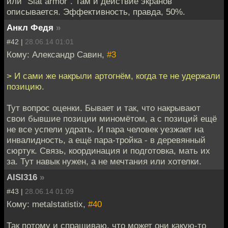
или "Slat armor". Там и действие экранов
описывается. Эффективность, правда, 50%.
Анкл Федя
»
#42 |
28.06.14 01:01
Кому: Александр Савин,
#3
> И сами же накрыли артогнём, когда те не удержали
позицию.
Тут вопрос оценки. Бывает и так, что накрывают
свои бывшие позиции миномётом, а с позиций ещё
не все успели удрать. И пара человек уезжает на
инвалидность, а ещё пара-тройка - в деревянный
сюртук. Связь, координация и подготовка, мать их
за. Тут навык нужен, а не мечтания или хотелки.
AISI316
»
#43 |
28.06.14 01:09
Кому: metalstatistix,
#40
Так потому и спрашиваю, что может они какую-то