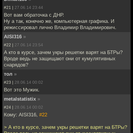
#21 |
27.06.14 23:44
Вот вам обраточка с ДНР.
Ну а так, конечно же, компьютерная графика. И
режиссировал лично Владимир Владимирович.
AISI316
»
#22 |
27.06.14 23:54
А кто в курсе, зачем укры решетки варят на БТРы?
Вроде ведь не защищают они от кумулятивных
снарядов?
тол
»
#23 |
28.06.14 00:02
Вот это Мужик.
metalstatistix
»
#24 |
28.06.14 00:02
Кому: AISI316,
#22
> А кто в курсе, зачем укры решетки варят на БТРы?