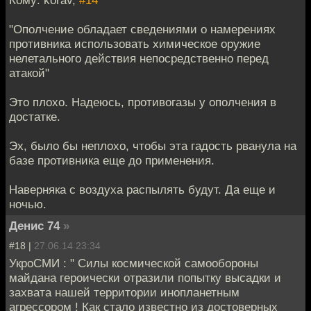
Кому: korav,
#14
"Ополчение обладает сведениями о намерениях
противника использовать химическое оружие
нелетального действия непосредственно перед
атакой"
Это плохо. Надеюсь, противогазы у ополчения в
достатке.
Эх, было бы неплохо, чтобы эта гадость рванула на
базе противника еще до применения.
Наверняка с воздуха распылять будут. Да еще и
ночью.
Денис 74
»
#18 |
27.06.14 23:34
УкроСМИ : " Силы космической самообороны
майдана героически отразили попытку высадки и
захвата нашей территории инопланетным
агрессором ! Как стало известно из достоверных