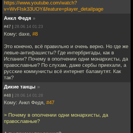
https://www.youtube.com/watch?
v=WvFIsk33UOY&feature=player_detailpage
Анкл Федя
»
#47 |
28.06.14 01:23
Кому: daxe,
#8
Это конечно, всё правильно и очень верно. Но где же
левые-антифашисты? Где интербригады, как в
Испании? Почему в ополчении одни монархисты, да
православные? По слухам, даже сербы приехали, а
русские коммунисты всё интернет баламутят. Как
так?
Дикие танцы
»
#48 |
28.06.14 01:28
Кому: Анкл Федя,
#47
> Почему в ополчении одни монархисты, да
православные?